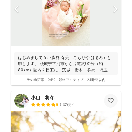
はじめまして☆小森谷 春美（こもりや はるみ）と
申します。 茨城県古河市から片道約90分（約
80km）圏内を目安に、茨城・栃木・群馬・埼玉
（一部）など北...
予約承諾率：
94%
最終アクティブ：
24時間以内
小山 将冬
5
(
167
)
男性