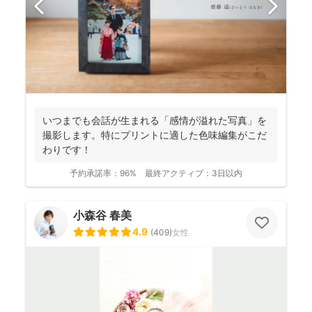
いつまでも会話が生まれる「感情が溢れた写真」を
撮影します。特にプリントに適した色味編集がこだ
わりです！
予約承諾率：
96%
最終アクティブ：
3日以内
小森谷 春美
4.9
(
409
)
女性