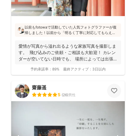
以前もfotowaで活動していた人気フォトグラファーが復
帰しました！以前から「明るく丁寧に対応してもらえ
た」「納品が早い」「赤ちゃんへの対応が優しく安心」
と好評です♪特にニューボーンフォトは様々な研修を受講
愛情が写真から溢れ出るような家族写真を撮影しま
し、クオリティ高いお写真をお届けされています(^^)
す。 飛び込みのご依頼・ご相談も大歓迎！ カレン
ダーが空いてない日時でも、 場所によっては出張で
き...
予約承諾率：
89%
最終アクティブ：
3日以内
齋藤遥
5
(
26
)
男性