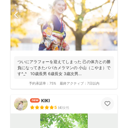
ついにアラフォーを迎えてしまった 己の体力との勝
負になってきたパパカメラマンの 小山（こやま）で
す^_^ 10歳長男 6歳長女 3歳次男...
予約承諾率：
75%
最終アクティブ：
7日以内
KIKI
new
5
(
4
)
女性