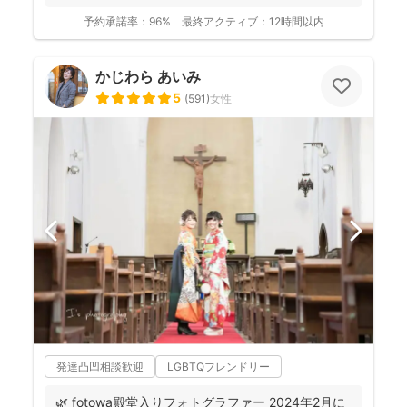
予約承諾率：
96%
最終アクティブ：
12時間以内
かじわら あいみ
5
(
591
)
女性
発達凸凹相談歓迎
LGBTQフレンドリー
🌿 fotowa殿堂入りフォトグラファー 2024年2月に