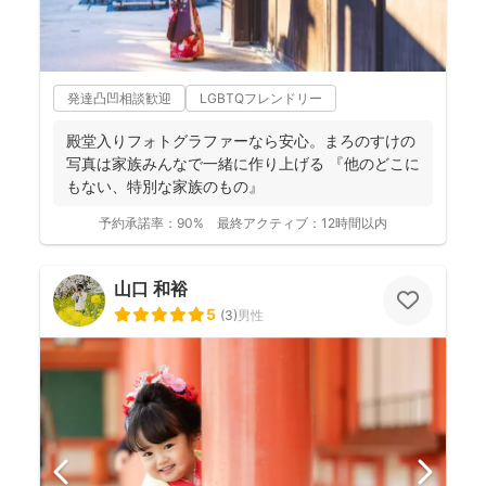
発達凸凹相談歓迎
LGBTQフレンドリー
殿堂入りフォトグラファーなら安心。まろのすけの
写真は家族みんなで一緒に作り上げる 『他のどこに
もない、特別な家族のもの』
予約承諾率：
90%
最終アクティブ：
12時間以内
山口 和裕
5
(
3
)
男性