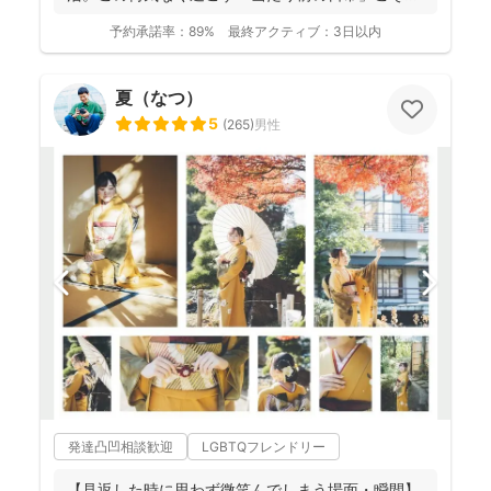
予約承諾率：
89%
最終アクティブ：
3日以内
夏（なつ）
5
(
265
)
男性
発達凸凹相談歓迎
LGBTQフレンドリー
【見返した時に思わず微笑んでしまう場面・瞬間】