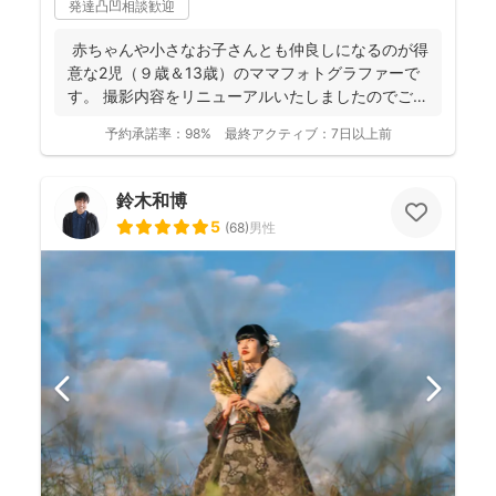
発達凸凹相談歓迎
赤ちゃんや小さなお子さんとも仲良しになるのが得
意な2児（９歳＆13歳）のママフォトグラファーで
す。 撮影内容をリニューアルいたしましたのでご案
内させ...
予約承諾率：
98%
最終アクティブ：
7日以上前
鈴木和博
5
(
68
)
男性