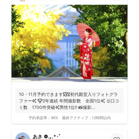
10・11月予約できます🍁🎖初代殿堂入りフォトグラ
ファー✨ 🏆2年連続 年間撮影数 全国1位✨ 🥇口コ
ミ数 1700件突破✨男性1位‼️ 📸撮影...
予約承諾率：
96%
最終アクティブ：
12時間以内
あき ❁.｡.*･ﾟ