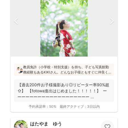
教員免許（小学校・特別支援）を持ち、子ども写真館勤
務経験もあるKIKIさん。どんなお子様ともすぐに仲良くな
れる安心感があります！会話や遊びを通して自然な笑顔
を引き出し、日々成長している大切な瞬間を写真に記録
【過去200件お子様撮影あり◎リピーター率90%超
することを大切にされています(^^)
⇧】 【fotowa進出はじめました！！！！！】 ー
ーーーーーーーーーーーーーーーーーー ...
予約承諾率：
50%
最終アクティブ：
3日以内
はたやま ゆう