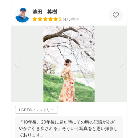
池田 英樹
5
(
475
)
男性
LGBTQフレンドリー
『10年後、20年後に見た時にその時の記憶があざ
やかに引き戻される』そういう写真をと思い撮影し
ております。