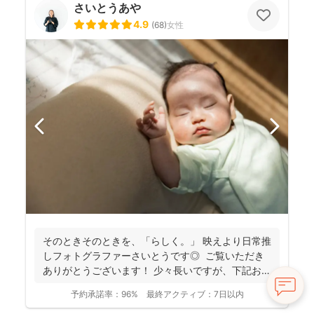
さいとうあや
4.9
(
68
)
女性
そのときそのときを、「らしく。」 映えより日常推
しフォトグラファーさいとうです◎ ご覧いただき
ありがとうございます！ 少々長いですが、下記お読
み...
予約承諾率：
96%
最終アクティブ：
7日以内