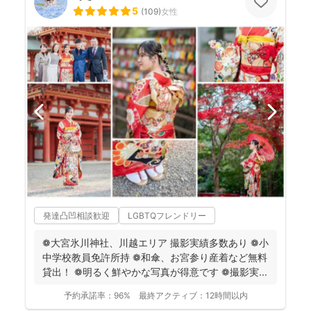
5
(
109
)
女性
発達凸凹相談歓迎
LGBTQフレンドリー
❁大宮氷川神社、川越エリア 撮影実績多数あり ❁小
中学校教員免許所持 ❁和傘、お宮参り産着など無料
貸出！ ❁明るく鮮やかな写真が得意です ❁撮影実...
予約承諾率：
96%
最終アクティブ：
12時間以内