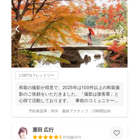
LGBTQフレンドリー
和装の撮影が得意で、2025年は100件以上の和装撮
影のご依頼をいただきました。「撮影は接客業」と
心得て活動しております。 事前のコミュニケーシ
ョンにより...
予約承諾率：
95%
最終アクティブ：
12時間以内
栗田 広行
5
(
1708
)
男性