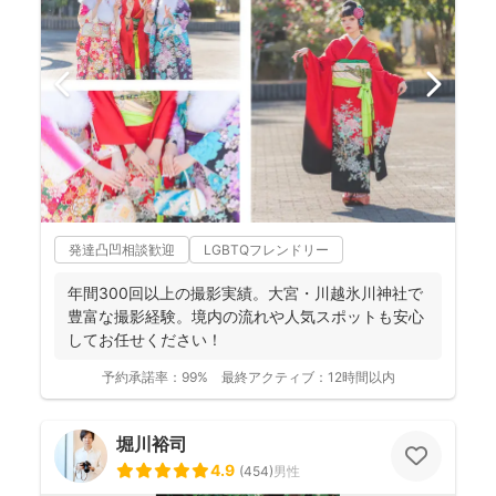
発達凸凹相談歓迎
LGBTQフレンドリー
年間300回以上の撮影実績。大宮・川越氷川神社で
豊富な撮影経験。境内の流れや人気スポットも安心
してお任せください！
予約承諾率：
99%
最終アクティブ：
12時間以内
堀川裕司
4.9
(
454
)
男性