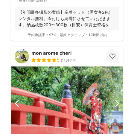
発達凸凹相談歓迎
【年間最多撮影の実績】産着セット（男女各2色）
レンタル無料。着付けも綺麗にさせていただきま
す。納品枚数200〜300枚（目安）保育士資格を持
つ妻の監修の下...
予約承諾率：
97%
最終アクティブ：
12時間以内
mon arome cheri
5
(
113
)
男性