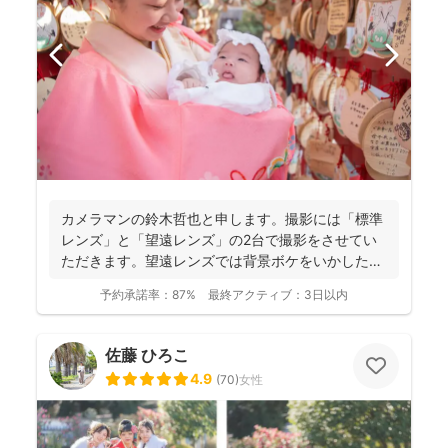
カメラマンの鈴木哲也と申します。撮影には「標準
レンズ」と「望遠レンズ」の2台で撮影をさせてい
ただきます。望遠レンズでは背景ボケをいかしたお
写真を撮影させて...
予約承諾率：
87%
最終アクティブ：
3日以内
佐藤 ひろこ
4.9
(
70
)
女性