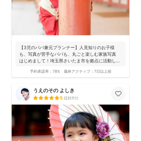
【3児のパパ兼元プランナー】人見知りのお子様
も、写真が苦手なパパも、丸ごと楽しむ家族写真
はじめまして！埼玉県さいたま市を拠点に活動して
おります、フ...
予約承諾率：
78%
最終アクティブ：
7日以上前
うえのその よしき
5
(
23
)
男性