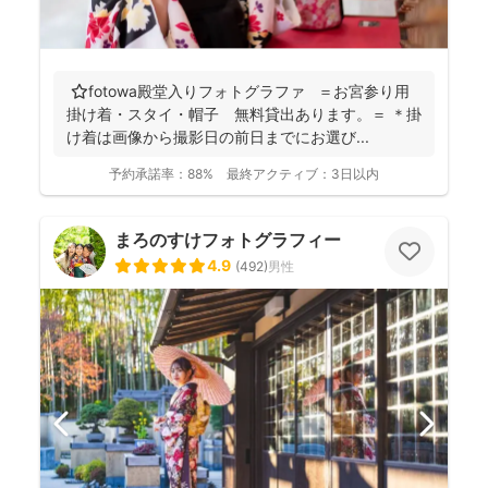
⭐️fotowa殿堂入りフォトグラファ ＝お宮参り用
掛け着・スタイ・帽子 無料貸出あります。＝ ＊掛
け着は画像から撮影日の前日までにお選び...
予約承諾率：
88%
最終アクティブ：
3日以内
まろのすけフォトグラフィー
4.9
(
492
)
男性