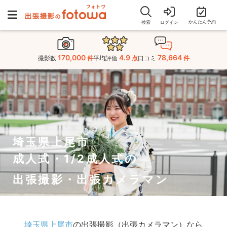
かんたん予約
検索
ログイン
170,000
4.9
78,664
撮影数
件
平均評価
点
口コミ
件
埼玉県上尾市
成人式・1/2成人式の
出張撮影・出張カメラマン
埼玉県上尾市
の出張撮影（出張カメラマン）なら