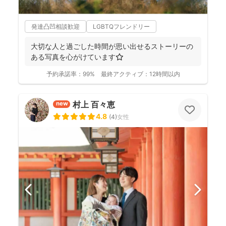
発達凸凹相談歓迎
LGBTQフレンドリー
大切な人と過ごした時間が思い出せるストーリーの
ある写真を心がけています⭐️
予約承諾率：
99%
最終アクティブ：
12時間以内
村上 百々恵
new
4.8
(
4
)
女性