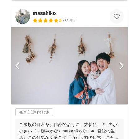
masahiko
5
(
25
)
男性
発達凸凹相談歓迎
＊家族の日常を、作品のように、大切に。＊ 声が
小さい（＝穏やかな）masahikoです☻ 普段の生
活。この何気なく過ごす「当たり前の日常」こそ...