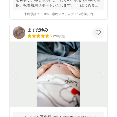
択。祝着着用サポートいたします。 はじめまし
て。フォ...
予約承諾率：
91%
最終アクティブ：
12時間以内
ますだゆみ
5
(
28
)
女性
＼ こども写真歴10年！ママカメラマン！ ／