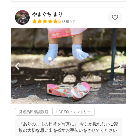
やまぐち まり
5
(
36
)
女性
発達凸凹相談歓迎
LGBTQフレンドリー
『ありのままの日常を写真に』 今しか撮れないご家
族の大切な思い出を残すお手伝いをさせてください