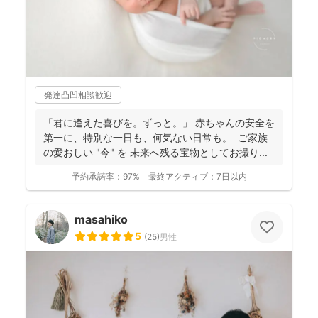
発達凸凹相談歓迎
「君に逢えた喜びを。ずっと。」 赤ちゃんの安全を
第一に、特別な一日も、何気ない日常も。 ご家族
の愛おしい "今" を 未来へ残る宝物としてお撮り...
予約承諾率：
97%
最終アクティブ：
7日以内
masahiko
5
(
25
)
男性