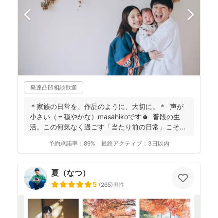
発達凸凹相談歓迎
＊家族の日常を、作品のように、大切に。＊ 声が
小さい（＝穏やかな）masahikoです☻ 普段の生
活。この何気なく過ごす「当たり前の日常」こそ...
予約承諾率：
89%
最終アクティブ：
3日以内
夏（なつ）
5
(
265
)
男性