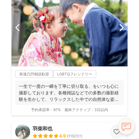
発達凸凹相談歓迎
LGBTQフレンドリー
一生で一度の一瞬を丁寧に切り取る、をいつも心に
撮影しております。各種雑誌などでの多数の撮影経
験を生かして、リラックスした中での自然体な姿の
お写真を、ベスト...
予約承諾率：
97%
最終アクティブ：
3日以内
羽柴和也
4.9
(
115
)
男性