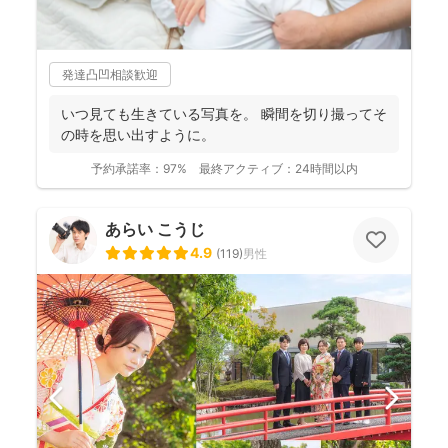
発達凸凹相談歓迎
いつ見ても生きている写真を。 瞬間を切り撮ってそ
の時を思い出すように。
予約承諾率：
97%
最終アクティブ：
24時間以内
あらい こうじ
4.9
(
119
)
男性