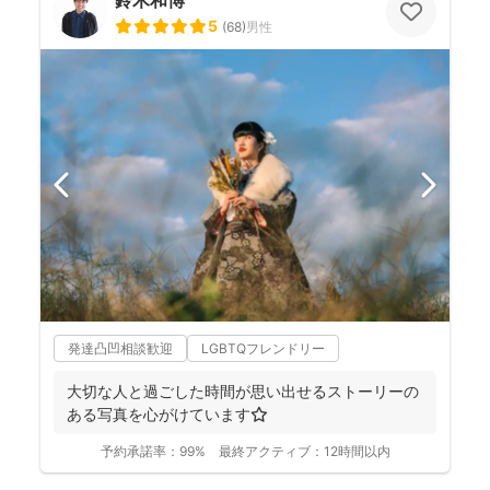
5
(
68
)
男性
発達凸凹相談歓迎
LGBTQフレンドリー
大切な人と過ごした時間が思い出せるストーリーの
ある写真を心がけています⭐️
予約承諾率：
99%
最終アクティブ：
12時間以内