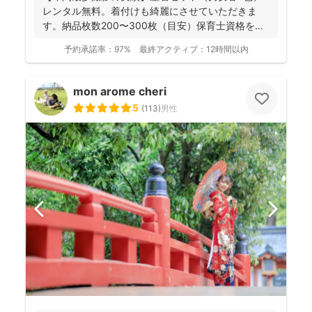
レンタル無料。着付けも綺麗にさせていただきま
す。納品枚数200〜300枚（目安）保育士資格を持
つ妻の監修の下...
予約承諾率：
97%
最終アクティブ：
12時間以内
mon arome cheri
5
(
113
)
男性