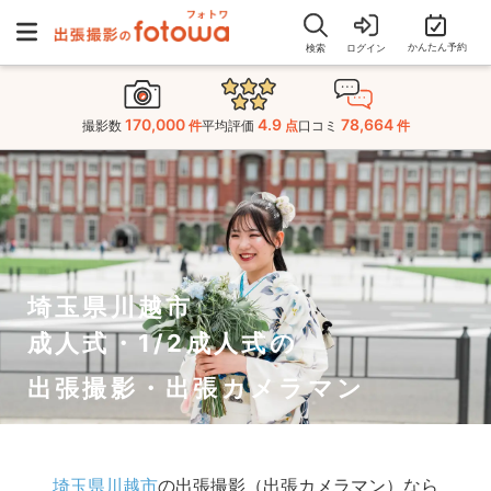
かんたん予約
検索
ログイン
170,000
4.9
78,664
撮影数
件
平均評価
点
口コミ
件
埼玉県川越市
成人式・1/2成人式の
出張撮影・出張カメラマン
埼玉県川越市
の出張撮影（出張カメラマン）なら