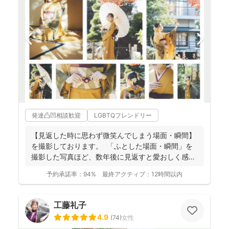
発達凸凹相談歓迎
LGBTQフレンドリー
【見返した時に思わず微笑んでしまう場面・瞬間】
を撮影しております。 ⁡ 「ふとした場面・瞬間」を
撮影した写真ほど、数年後に見返すと愛おしく感じ
ることは...
予約承諾率：
94%
最終アクティブ：
12時間以内
工藤礼子
4.9
(
74
)
女性