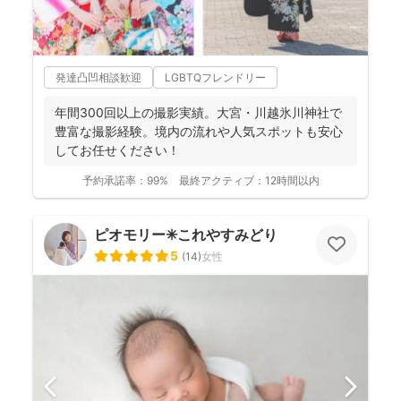
発達凸凹相談歓迎
LGBTQフレンドリー
年間300回以上の撮影実績。大宮・川越氷川神社で
豊富な撮影経験。境内の流れや人気スポットも安心
してお任せください！
予約承諾率：
99%
最終アクティブ：
12時間以内
ピオモリー✳︎これやすみどり
5
(
14
)
女性