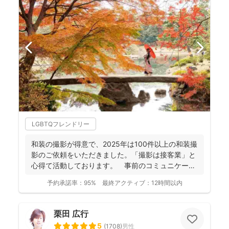
LGBTQフレンドリー
和装の撮影が得意で、2025年は100件以上の和装撮
影のご依頼をいただきました。「撮影は接客業」と
心得て活動しております。 事前のコミュニケーシ
ョンにより...
予約承諾率：
95%
最終アクティブ：
12時間以内
栗田 広行
5
(
1708
)
男性