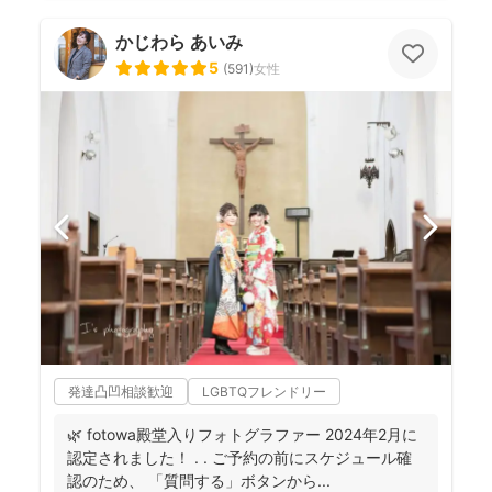
かじわら あいみ
5
(
591
)
女性
発達凸凹相談歓迎
LGBTQフレンドリー
🌿 fotowa殿堂入りフォトグラファー 2024年2月に
認定されました！ . . ご予約の前にスケジュール確
認のため、 「質問する」ボタンから...