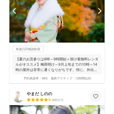
発達凸凹相談歓迎
【夏のお宮参りは8時～9時開始＋掛け着無料レンタ
ルがオススメ】梅雨明け～9月上旬までの10時～14
時の屋外は非常に暑くなりがちです。特に、外出に
不慣れな赤...
予約承諾率：
98%
最終アクティブ：
12時間以内
やまだ しのの
5
(
40
)
女性