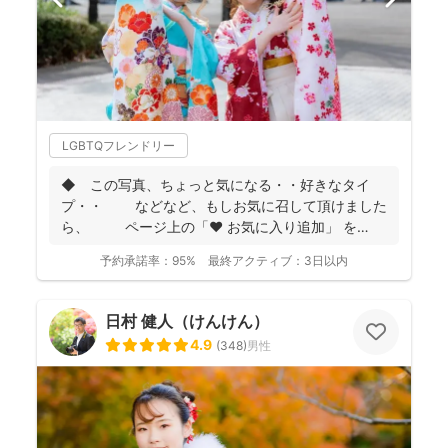
LGBTQフレンドリー
◆ この写真、ちょっと気になる・・好きなタイ
プ・・ などなど、もしお気に召して頂けました
ら、 ページ上の「❤ お気に入り追加」 を
...
予約承諾率：
95%
最終アクティブ：
3日以内
日村 健人（けんけん）
4.9
(
348
)
男性