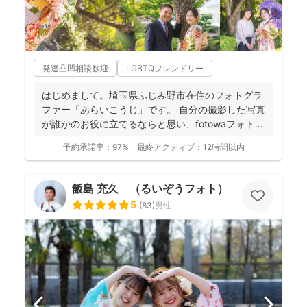
発達凸凹相談歓迎
LGBTQフレンドリー
はじめまして。埼玉県ふじみ野市在住のフォトグラ
ファー「あらいこうじ」です。 自分の撮影した写真
が誰かのお役に立てるならと思い、fotowaフォトグ
ラファ...
予約承諾率：
97%
最終アクティブ：
12時間以内
飯島 充久 （るいぞうフォト）
5
(
83
)
男性