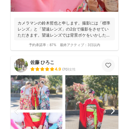
カメラマンの鈴木哲也と申します。撮影には「標準
レンズ」と「望遠レンズ」の2台で撮影をさせてい
ただきます。望遠レンズでは背景ボケをいかしたお
写真を撮影させて...
予約承諾率：
87%
最終アクティブ：
3日以内
佐藤 ひろこ
4.9
(
70
)
女性