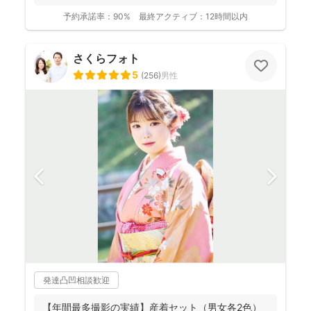
予約承諾率：
90%
最終アクティブ：
12時間以内
さくらフォト
5
(
256
)
男性
発達凸凹相談歓迎
【年間最多撮影の実績】産着セット（男女各2色）