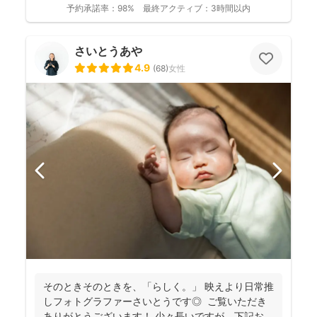
予約承諾率：
98%
最終アクティブ：
3時間以内
さいとうあや
4.9
(
68
)
女性
そのときそのときを、「らしく。」 映えより日常推
しフォトグラファーさいとうです◎ ご覧いただき
ありがとうございます！ 少々長いですが、下記お読