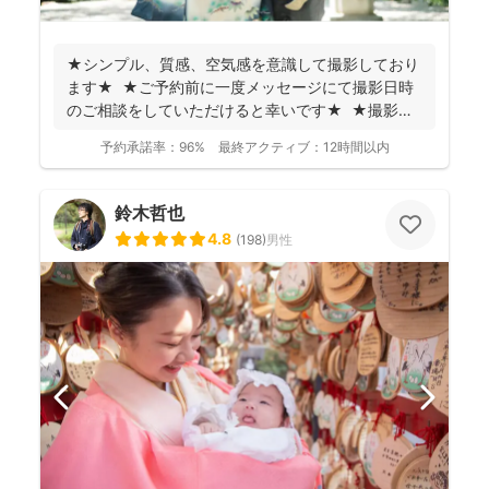
★シンプル、質感、空気感を意識して撮影しており
ます★ ★ご予約前に一度メッセージにて撮影日時
のご相談をしていただけると幸いです★ ★撮影に
つい...
予約承諾率：
96%
最終アクティブ：
12時間以内
鈴木哲也
4.8
(
198
)
男性