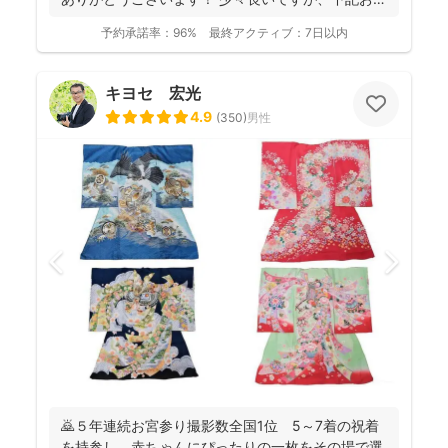
み...
予約承諾率：
96%
最終アクティブ：
7日以内
キヨセ 宏光
4.9
(
350
)
男性
🙇５年連続お宮参り撮影数全国1位 5～7着の祝着
を持参し、赤ちゃんにぴったりの一枚をその場で選