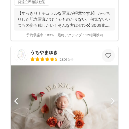
発達凸凹相談歓迎
【すっきりナチュラルな写真が得意です♪】 かっち
りした記念写真だけじゃものたりない、何気ないい
つもの姿も残したい！そんな方はぜひ✨️ 300組以上
のご...
予約承諾率：
83%
最終アクティブ：
12時間以内
うちやまゆき
5
(
280
)
女性