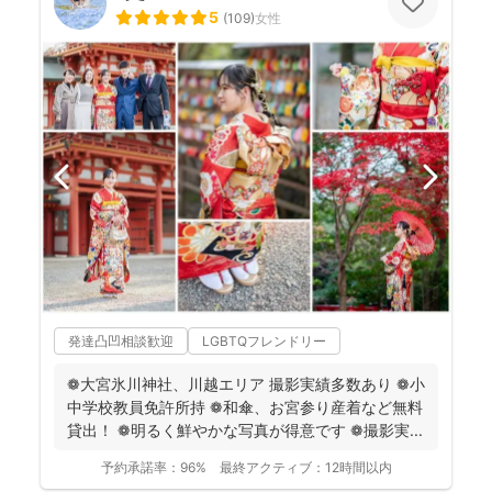
5
(
109
)
女性
発達凸凹相談歓迎
LGBTQフレンドリー
❁大宮氷川神社、川越エリア 撮影実績多数あり ❁小
中学校教員免許所持 ❁和傘、お宮参り産着など無料
貸出！ ❁明るく鮮やかな写真が得意です ❁撮影実...
予約承諾率：
96%
最終アクティブ：
12時間以内