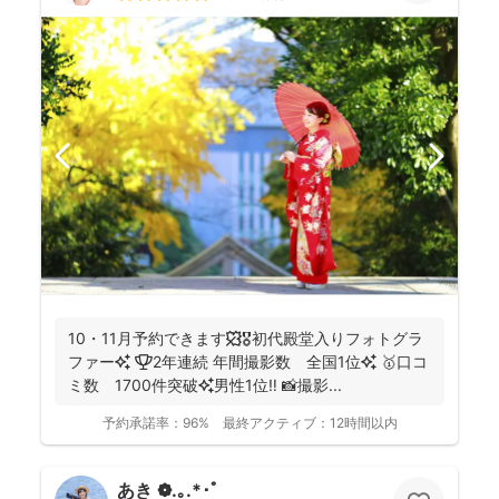
10・11月予約できます🍁🎖初代殿堂入りフォトグラ
ファー✨ 🏆2年連続 年間撮影数 全国1位✨ 🥇口コ
ミ数 1700件突破✨男性1位‼️ 📸撮影...
予約承諾率：
96%
最終アクティブ：
12時間以内
あき ❁.｡.*･ﾟ