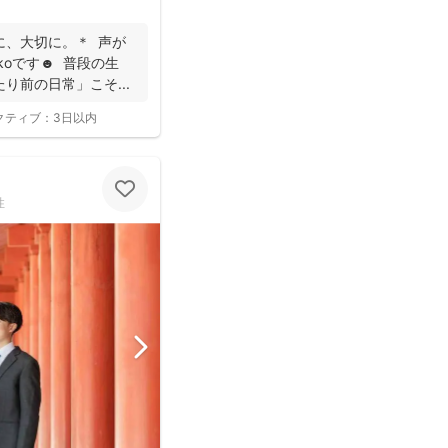
に、大切に。＊ 声が
ikoです☻ 普段の生
り前の日常」こそ...
クティブ：
3日以内
性