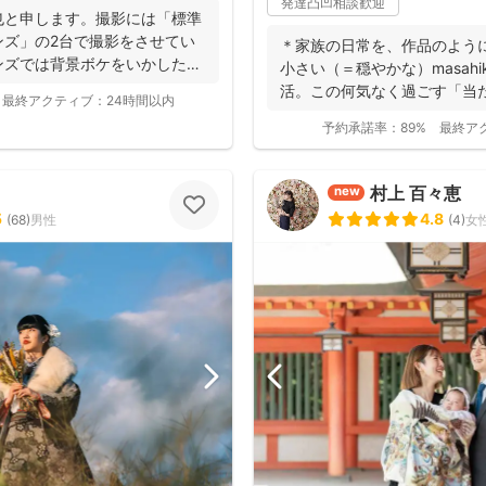
発達凸凹相談歓迎
也と申します。撮影には「標準
ンズ」の2台で撮影をさせてい
＊家族の日常を、作品のよう
ンズでは背景ボケをいかしたお
小さい（＝穏やかな）masah
活。この何気なく過ごす「当た
最終アクティブ：
24時間以内
予約承諾率：
89%
最終ア
村上 百々恵
new
5
4.8
(
68
)
男性
(
4
)
女