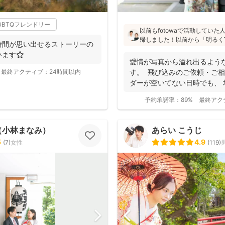
GBTQフレンドリー
以前もfotowaで活動してい
帰しました！以前から「明るく
時間が思い出せるストーリーの
た」「納品が早い」「赤ちゃん
ます⭐️
と好評です♪特にニューボーン
愛情が写真から溢れ出るよう
し、クオリティ高いお写真をお届
最終アクティブ：
24時間以内
す。 飛び込みのご依頼・ご相
ダーが空いてない日時でも、
き...
予約承諾率：
89%
最終アク
（小林まなみ）
あらい こうじ
5
4.9
(
7
)
女性
(
119
)