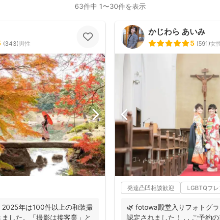
63件中 1〜30件を表示
かじわら あいみ
5
5
(
343
)
男性
(
591
)
女
発達凸凹相談歓迎
LGBTQフ
2025年は100件以上の和装撮
🌿 fotowa殿堂入りフォトグ
きました。「撮影は接客業」と
認定されました！ . . ご予