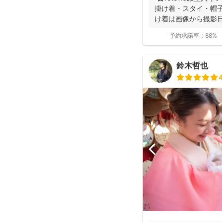
掛け着・スタイ・帽子
け着は画像から撮影日
予約承諾率：
88%
鈴木哲也