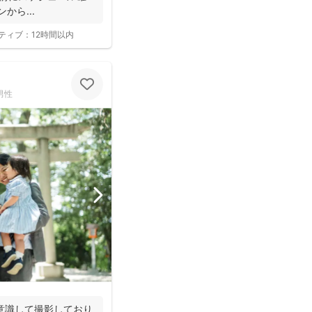
から...
ティブ：
12時間以内
男性
意識して撮影しており