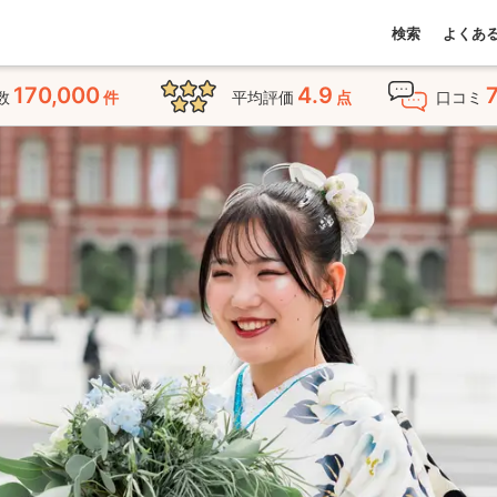
検索
よくあ
170,000
4.9
数
件
平均評価
点
口コミ