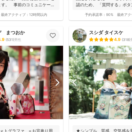
ます。 事前のコミュニケーシ
認のため、 「質問する」ボタン
最終アクティブ：
12時間以内
予約承諾率：
90%
最終アク
デ まつおか
スシダ タイスケ
4.9
4.9
(
531
)
男性
(
318
)
りフォトグラファ ＝お宮参り用
★シンプル、質感、空気感を