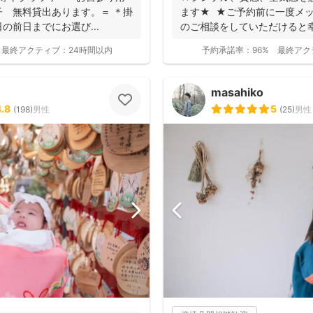
 無料貸出あります。＝ ＊掛
ます★ ★ご予約前に一度メ
の前日までにお選び...
のご相談をしていただけると
つい...
最終アクティブ：
24時間以内
予約承諾率：
96%
最終アク
masahiko
4.8
5
(
198
)
男性
(
25
)
男性