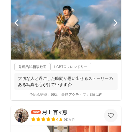
発達凸凹相談歓迎
LGBTQフレンドリー
大切な人と過ごした時間が思い出せるストーリーの
ある写真を心がけています⭐️
予約承諾率：
99%
最終アクティブ：
3日以内
村上 百々恵
new
4.8
(
4
)
女性