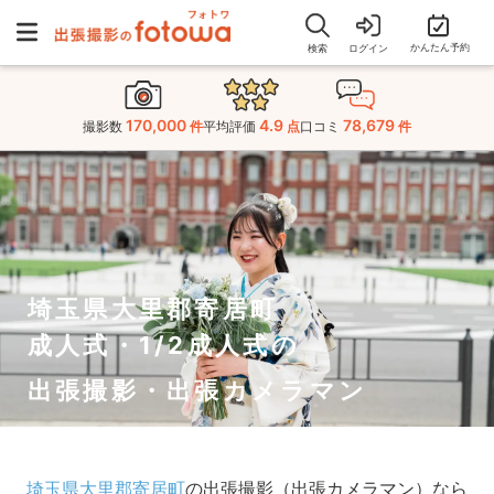
かんたん予約
検索
ログイン
170,000
4.9
78,679
撮影数
件
平均評価
点
口コミ
件
埼玉県大里郡寄居町
成人式・1/2成人式の
出張撮影・出張カメラマン
埼玉県大里郡寄居町
の出張撮影（出張カメラマン）なら