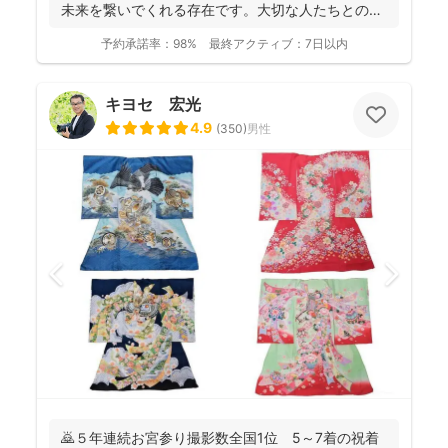
未来を繋いでくれる存在です。大切な人たちとの写
真を残して、今あ...
予約承諾率：
98%
最終アクティブ：
7日以内
キヨセ 宏光
4.9
(
350
)
男性
🙇５年連続お宮参り撮影数全国1位 5～7着の祝着