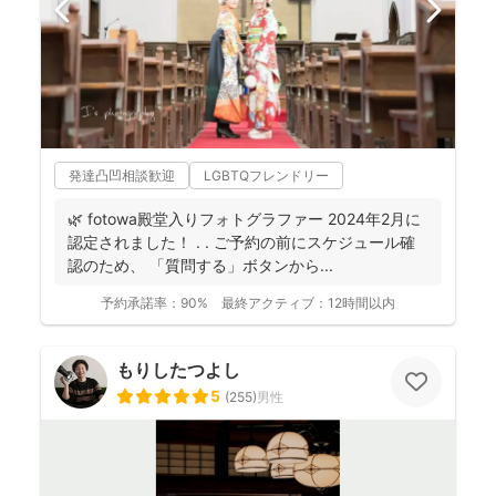
発達凸凹相談歓迎
LGBTQフレンドリー
🌿 fotowa殿堂入りフォトグラファー 2024年2月に
認定されました！ . . ご予約の前にスケジュール確
認のため、 「質問する」ボタンから...
予約承諾率：
90%
最終アクティブ：
12時間以内
もりしたつよし
5
(
255
)
男性