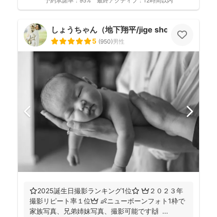
予約承諾率：
95%
最終アクティブ：
12時間以内
しょうちゃん（地下翔平/jige shohe）
5
(
950
)
男性
⭐️2025誕生日撮影ランキング1位⭐️ 👑２０２３年
撮影リピート率１位👑 👶ニューボーンフォト1枠で
家族写真、兄弟姉妹写真、撮影可能です🙌 ...