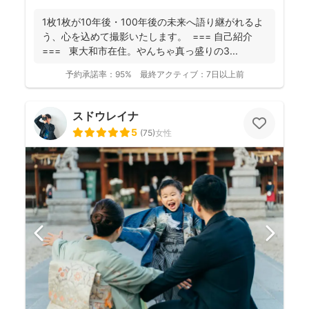
1枚1枚が10年後・100年後の未来へ語り継がれるよ
う、心を込めて撮影いたします。 === 自己紹介
=== 東大和市在住。やんちゃ真っ盛りの3...
予約承諾率：
95%
最終アクティブ：
7日以上前
スドウレイナ
5
(
75
)
女性