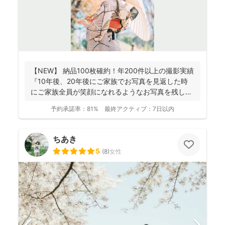
【NEW】 納品100枚確約！年200件以上の撮影実績
『10年後、20年後にご家族でお写真を見返した時
にご家族全員が笑顔になれるようなお写真を残し
ま...
予約承諾率：
81%
最終アクティブ：
7日以内
ちあき
5
(
8
)
女性