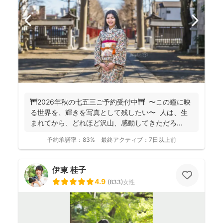
⛩️2026年秋の七五三ご予約受付中⛩️ 〜この瞳に映
る世界を、輝きを写真として残したい〜 人は、生
まれてから、どれほど沢山、感動してきただろ...
予約承諾率：
83%
最終アクティブ：
7日以上前
伊東 桂子
4.9
(
833
)
女性