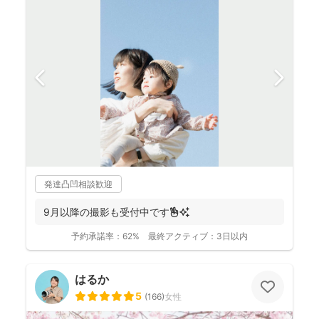
発達凸凹相談歓迎
9月以降の撮影も受付中です✌️✨
予約承諾率：
62%
最終アクティブ：
3日以内
はるか
5
(
166
)
女性