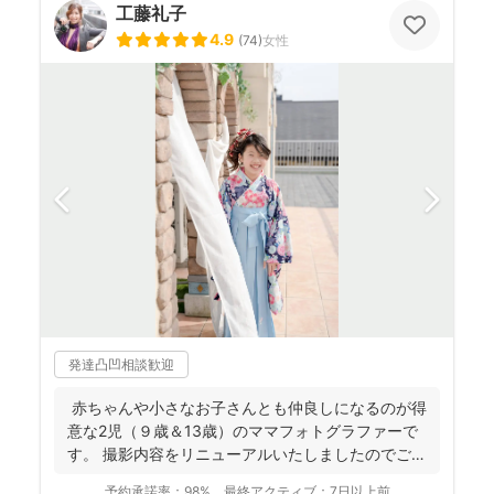
工藤礼子
4.9
(
74
)
女性
発達凸凹相談歓迎
赤ちゃんや小さなお子さんとも仲良しになるのが得
意な2児（９歳＆13歳）のママフォトグラファーで
す。 撮影内容をリニューアルいたしましたのでご案
内させ...
予約承諾率：
98%
最終アクティブ：
7日以上前