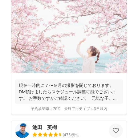
現在一時的に７〜９月の撮影を閉じております。
DM頂けましたらスケジュール調整可能でございま
す。 お手数ですがご確認ください。 元気な子、人
見知...
予約承諾率：
79%
最終アクティブ：
3日以内
池田 英樹
5
(
475
)
男性