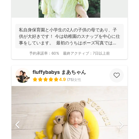
私自身保育園と小学生の2人の子供の母であり、子
供が大好きです！ 今は幼稚園のスナップを中心に仕
事をしています。 最初のうちはポーズ写真ではな
く、自...
予約承諾率：
60%
最終アクティブ：
7日以上前
fluffybabys まあちゃん
4.9
(
75
)
女性