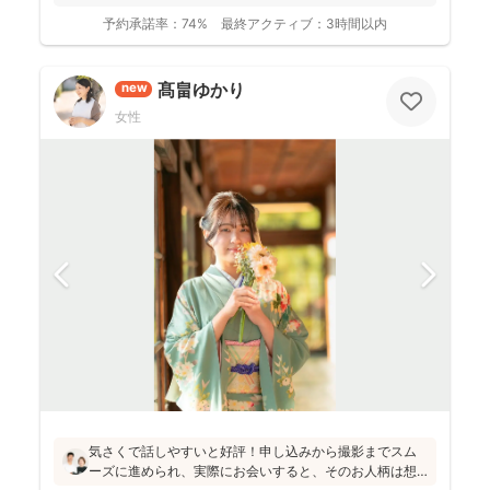
予約承諾率：
74%
最終アクティブ：
3時間以内
髙畠ゆかり
new
女性
気さくで話しやすいと好評！申し込みから撮影までスム
ーズに進められ、実際にお会いすると、そのお人柄は想