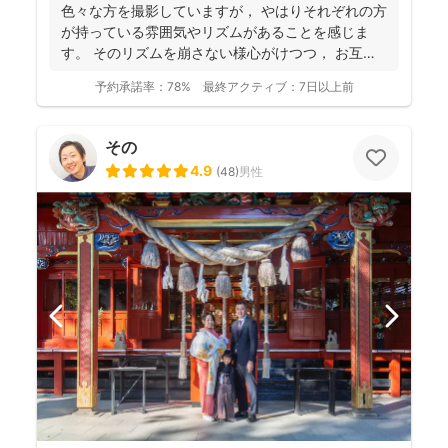
色々な方を撮影していますが， やはりそれぞれの方
が持っている雰囲気やリズムがあることを感じま
す。 そのリズムを崩さない様心がけつつ， お互い
に楽しみ...
予約承諾率：
78%
最終アクティブ：
7日以上前
その
4.9
(
48
)
男性