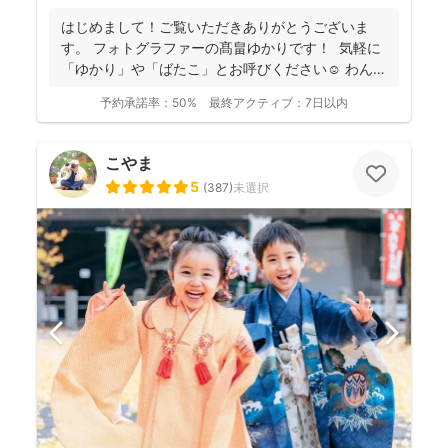
像通り！というお声もたくさんとのこと(^^)ニューボーン
フォトの研修をしっかり受講され、ウェディング業界経
はじめまして！ご覧いただきありがとうございま
験もあり、赤ちゃんから大人まで安心してお写りいただ
す。 フォトグラファーの髙畠ゆかりです！ 気軽に
けます♪
「ゆかり」や「ばたこ」とお呼びください☺︎ わんぱ
く...
予約承諾率：
50%
最終アクティブ：
7日以内
こやま
5
(
387
)
未選択