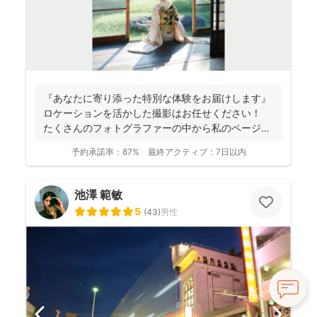
『あなたに寄り添った特別な体験をお届けします』
ロケーションを活かした撮影はお任せください！
たくさんのフォトグラファーの中から私のページに
アクセ...
予約承諾率：
87%
最終アクティブ：
7日以内
池澤 範敏
5
(
43
)
男性