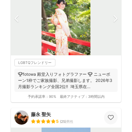
LGBTQフレンドリー
🏆fotowa 殿堂入りフォトグラファー 🏆 ニューボ
ーン1枠でご家族撮影、兄弟撮影します。 2026年3
月撮影ランキング全国2位‼️ 埼玉県在...
予約承諾率：
90%
最終アクティブ：
3時間以内
藤永 聖矢
5
(
25
)
男性