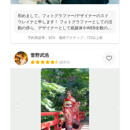
初めまして。フォトグラファー/デザイナーのスド
ウレイナと申します！ フォトグラファーとしての活
動の傍ら、デザイナーとして紙媒体やWEB全般のデ
ザイン制作...
予約承諾率：
92%
最終アクティブ：
7日以上前
菅野武浩
5
(
2
)
男性