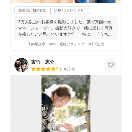
発達凸凹相談歓迎
LGBTQフレンドリー
3万人以上のお客様を撮影しました。某写真館の元
マネージャーです。撮影大好きで一緒に楽しく写真
を残したいと思っています(^^) 特に、 「うち
の...
予約承諾率：
96%
最終アクティブ：
3時間以内
吉竹 恵介
5
(
106
)
男性