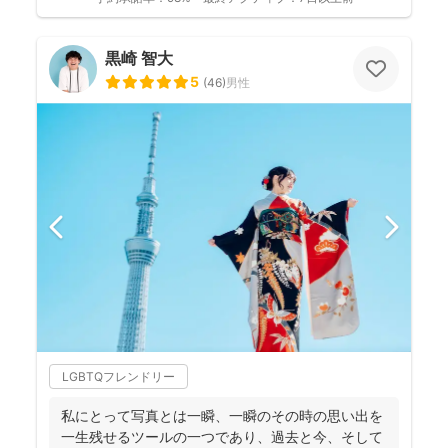
黒崎 智大
5
(
46
)
男性
LGBTQフレンドリー
私にとって写真とは一瞬、一瞬のその時の思い出を
一生残せるツールの一つであり、過去と今、そして