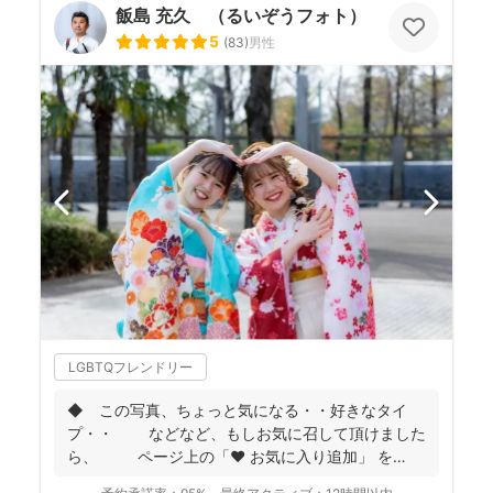
飯島 充久 （るいぞうフォト）
5
(
83
)
男性
LGBTQフレンドリー
◆ この写真、ちょっと気になる・・好きなタイ
プ・・ などなど、もしお気に召して頂けました
ら、 ページ上の「❤ お気に入り追加」 を
...