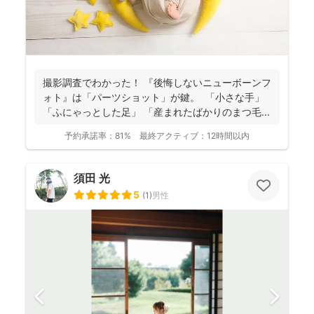
撮影調査でわかった！ 『後悔しないニューボーンフ
ォト』は「パーツショット」が鍵。 「小さな手」
「ふにゃっとした足」 「産まれたばかりのまつ毛...
予約承諾率：
81%
最終アクティブ：
12時間以内
須田 光
5
(
1
)
男性