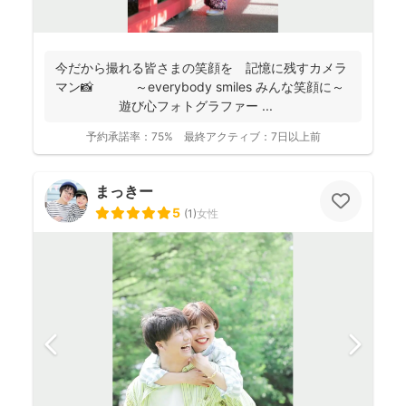
今だから撮れる皆さまの笑顔を 記憶に残すカメラ
マン📸 ～everybody smiles みんな笑顔に～
遊び心フォトグラファー ...
予約承諾率：
75%
最終アクティブ：
7日以上前
まっきー
5
(
1
)
女性