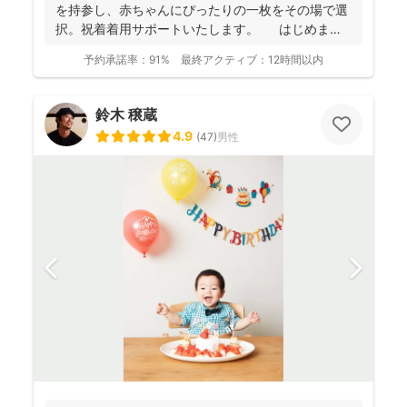
を持参し、赤ちゃんにぴったりの一枚をその場で選
択。祝着着用サポートいたします。 はじめまし
て。フォ...
予約承諾率：
91%
最終アクティブ：
12時間以内
鈴木 穣蔵
4.9
(
47
)
男性