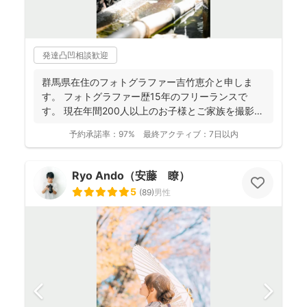
発達凸凹相談歓迎
群馬県在住のフォトグラファー吉竹恵介と申しま
す。 フォトグラファー歴15年のフリーランスで
す。 現在年間200人以上のお子様とご家族を撮影し
ております...
予約承諾率：
97%
最終アクティブ：
7日以内
Ryo Ando（安藤 瞭）
5
(
89
)
男性