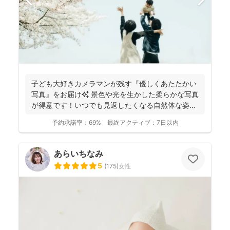
子ども大好きカメラマンが残す『優しくあたたかい
写真』をお届け✨ 景色や光を生かした柔らかな写真
が得意です！いつでも見返したくなる自然体な姿を
残しておりま...
予約承諾率：
69%
最終アクティブ：
7日以内
あらいちなみ
5
(
175
)
女性