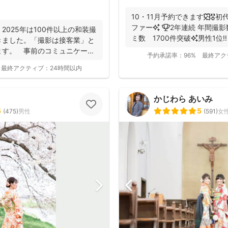
10・11月予約できます🍁🎖
ファー✨ 🏆2年連続 年間撮影数 全国1位✨ 🥇口コ
2025年は100件以上の和装撮
ミ数 1700件突破✨男性1位‼️ 
きました。「撮影は接客業」と
ます。 事前のコミュニケーシ
予約承諾率：
96%
最終アク
最終アクティブ：
24時間以内
かじわら あいみ
5
5
(
475
)
男性
(
591
)
女