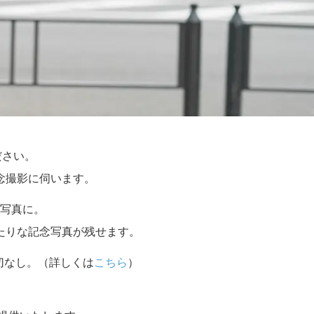
ださい。
念撮影に伺います。
写真に。
たりな記念写真が残せます。
切なし。（詳しくは
こちら
）