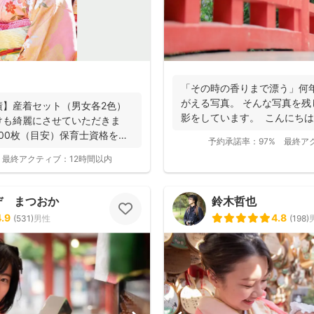
「その時の香りまで漂う」何
がえる写真。 そんな写真を
績】産着セット（男女各2色）
影をしています。 こんにちは。 「
けも綺麗にさせていただきま
300枚（目安）保育士資格を持
予約承諾率：
97%
最終ア
最終アクティブ：
12時間以内
デ まつおか
鈴木哲也
4.9
4.8
(
531
)
男性
(
198
)