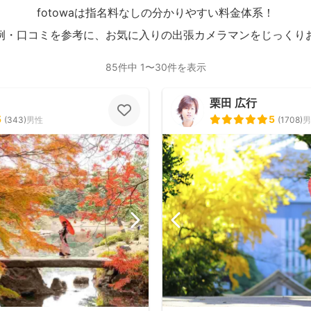
fotowaは指名料なしの分かりやすい料金体系！
例・口コミを参考に、お気に入りの出張カメラマンをじっくり
85件中 1〜30件を表示
栗田 広行
5
5
(
343
)
男性
(
1708
)
男