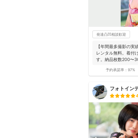
発達凸凹相談歓迎
【年間最多撮影の実
レンタル無料。着付
す。納品枚数200〜
つ妻の監修の下...
予約承諾率：
97%
フォトイン