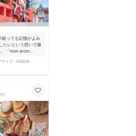
年経っても記憶がよみ
残したいという想いで撮
mon arom...
クティブ：
3日以内
男性