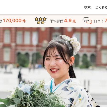
検索
よくあ
170,000
4.9
数
件
平均評価
点
口コミ