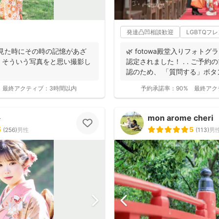
発達凸凹相談歓迎
LGBTQフ
に見た時にその時の記憶があざ
🌿 fotowa殿堂入りフォトグ
』そういう写真をと思い撮影し
認定されました！ . . ご予
認のため、 「質問する」ボタン
最終アクティブ：
3時間以内
予約承諾率：
90%
最終アク
ト
mon arome cheri
5
5
(
256
)
男性
(
113
)
男