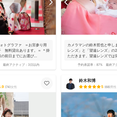
りフォトグラファ ＝お宮参り用
カメラマンの鈴木哲也と申し
 無料貸出あります。＝ ＊掛
レンズ」と「望遠レンズ」の
の前日までにお選び...
ただきます。望遠レンズでは
写真を撮影させて...
最終アクティブ：
3日以内
予約承諾率：
87%
最終ア
鈴木和博
4.9
5
(
74
)
女性
(
68
)
男性