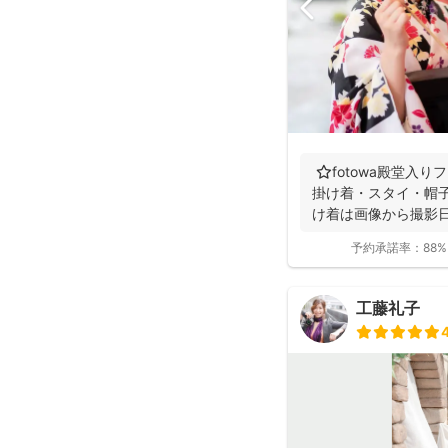
⭐️fotowa殿堂入
掛け着・スタイ・帽子
け着は画像から撮影日
予約承諾率：
88%
工藤礼子