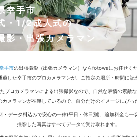
県幸手市
式・1/2成人式の
撮影・出張カメラマン
幸手市
の出張撮影（出張カメラマン）ならfotowaにお任せく
通過した幸手市のプロカメラマンが、ご指定の場所・時間に記
たプロカメラマンによる出張撮影なので、自然な表情の素敵な
のカメラマンが在籍しているので、自分だけのイメージにぴっ
料・データ料込みで安心の一律(平日・休日別)、追加料金も一
撮影した写真はすべてデータで受け取れます。