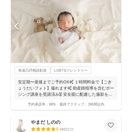
発達凸凹相談歓迎
LGBTQフレンドリー
安定期〜産後までご予約OK✨ １時間料金で【ごき
ょうだいフォト】撮れます✨ 助産師指導を含むポー
ジング講座を受講済み🎖️ 安全面に配慮した撮影を行
っ...
予約承諾率：
98%
最終アクティブ：
3時間以内
やまだ しのの
5
(
40
)
女性