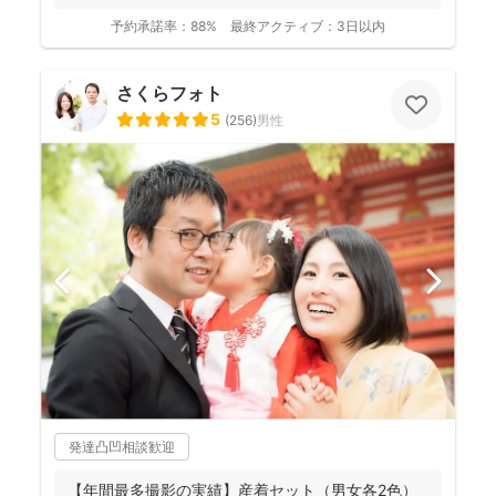
予約承諾率：
88%
最終アクティブ：
3日以内
さくらフォト
5
(
256
)
男性
発達凸凹相談歓迎
【年間最多撮影の実績】産着セット（男女各2色）