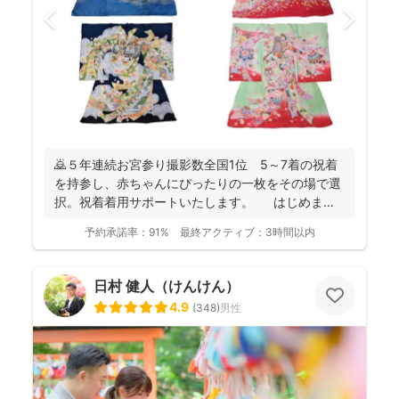
🙇５年連続お宮参り撮影数全国1位 5～7着の祝着
を持参し、赤ちゃんにぴったりの一枚をその場で選
択。祝着着用サポートいたします。 はじめまし
て。フォ...
予約承諾率：
91%
最終アクティブ：
3時間以内
日村 健人（けんけん）
4.9
(
348
)
男性