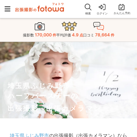
かんたん予約
検索
ログイン
170,000
4.9
78,664
撮影数
件
平均評価
点
口コミ
件
埼玉県ふじみ野市
ハーフバースデーの
出張撮影・出張カメラマン
埼玉県ふじみ野市
の出張撮影（出張カメラマン）なら