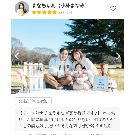
まなちゅあ（小林まなみ）
5
(
7
)
女性
発達凸凹相談歓迎
【すっきりナチュラルな写真が得意です♪】 かっち
りした記念写真だけじゃものたりない、何気ないい
つもの姿も残したい！そんな方はぜひ✨️ 300組以上
のご...