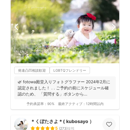
発達凸凹相談歓迎
LGBTQフレンドリー
🌿 fotowa殿堂入りフォトグラファー 2024年2月に
認定されました！ . . ご予約の前にスケジュール確
認のため、 「質問する」ボタンから...
予約承諾率：
90%
最終アクティブ：
12時間以内
＊くぼたさよ＊( kubosayo ）
5
(
273
)
女性