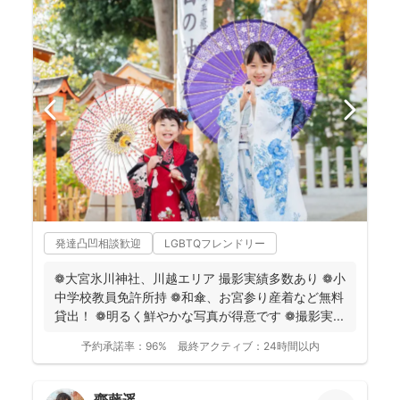
発達凸凹相談歓迎
LGBTQフレンドリー
❁大宮氷川神社、川越エリア 撮影実績多数あり ❁小
中学校教員免許所持 ❁和傘、お宮参り産着など無料
貸出！ ❁明るく鮮やかな写真が得意です ❁撮影実...
予約承諾率：
96%
最終アクティブ：
24時間以内
齋藤遥