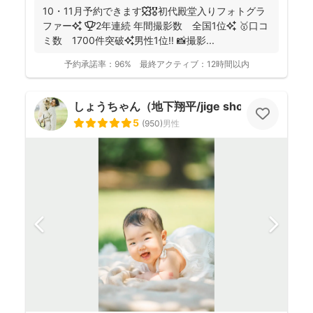
10・11月予約できます🍁🎖初代殿堂入りフォトグラ
ファー✨ 🏆2年連続 年間撮影数 全国1位✨ 🥇口コ
ミ数 1700件突破✨男性1位‼️ 📸撮影...
予約承諾率：
96%
最終アクティブ：
12時間以内
しょうちゃん（地下翔平/jige shohe）
5
(
950
)
男性