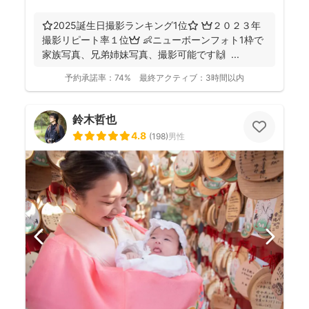
⭐️2025誕生日撮影ランキング1位⭐️ 👑２０２３年
撮影リピート率１位👑 👶ニューボーンフォト1枠で
家族写真、兄弟姉妹写真、撮影可能です🙌 ...
予約承諾率：
74%
最終アクティブ：
3時間以内
鈴木哲也
4.8
(
198
)
男性