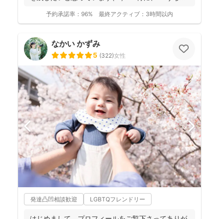
の...
予約承諾率：
96%
最終アクティブ：
3時間以内
なかい かずみ
5
(
322
)
女性
発達凸凹相談歓迎
LGBTQフレンドリー
はじめまして。プロフィールをご覧下さってありが