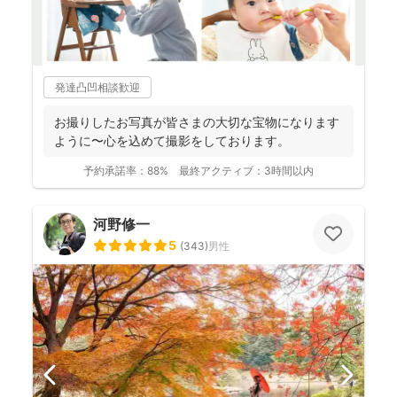
発達凸凹相談歓迎
お撮りしたお写真が皆さまの大切な宝物になります
ように〜心を込めて撮影をしております。
予約承諾率：
88%
最終アクティブ：
3時間以内
河野修一
5
(
343
)
男性