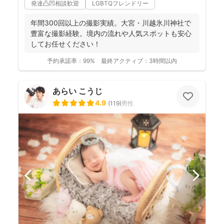
発達凸凹相談歓迎
LGBTQフレンドリー
年間300回以上の撮影実績。大宮・川越氷川神社で
豊富な撮影経験。境内の流れや人気スポットも安心
してお任せください！
予約承諾率：
99%
最終アクティブ：
3時間以内
あらい こうじ
4.9
(
119
)
男性