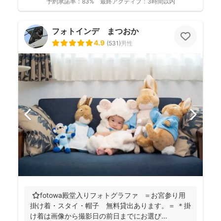
予約承諾率：
83%
最終アクティブ：
3時間以内
フォトインデ まつおか
4.9
(
531
)
男性
⭐️fotowa殿堂入りフォトグラファ ＝お宮参り用
掛け着・スタイ・帽子 無料貸出あります。＝ ＊掛
け着は画像から撮影日の前日までにお選び...