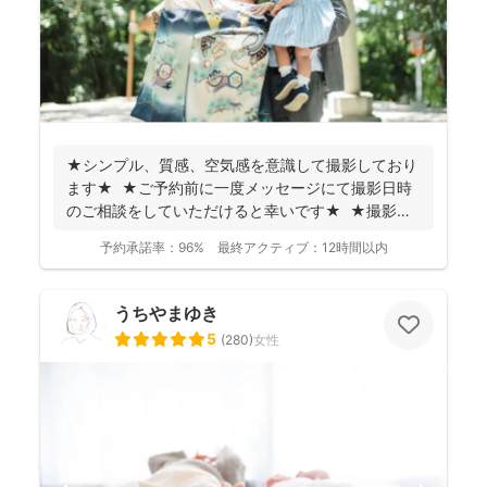
★シンプル、質感、空気感を意識して撮影しており
ます★ ★ご予約前に一度メッセージにて撮影日時
のご相談をしていただけると幸いです★ ★撮影に
つい...
予約承諾率：
96%
最終アクティブ：
12時間以内
うちやまゆき
5
(
280
)
女性