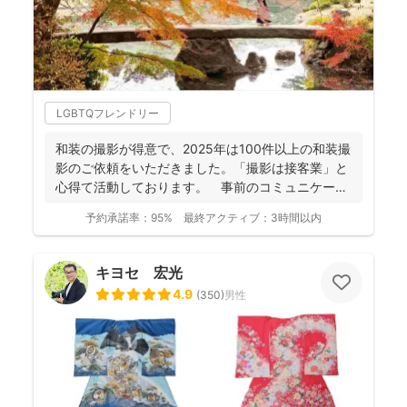
LGBTQフレンドリー
和装の撮影が得意で、2025年は100件以上の和装撮
影のご依頼をいただきました。「撮影は接客業」と
心得て活動しております。 事前のコミュニケーシ
ョンにより...
予約承諾率：
95%
最終アクティブ：
3時間以内
キヨセ 宏光
4.9
(
350
)
男性