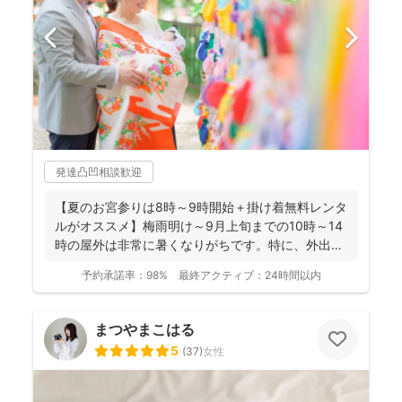
発達凸凹相談歓迎
【夏のお宮参りは8時～9時開始＋掛け着無料レンタ
ルがオススメ】梅雨明け～9月上旬までの10時～14
時の屋外は非常に暑くなりがちです。特に、外出に
不慣れな赤...
予約承諾率：
98%
最終アクティブ：
24時間以内
まつやまこはる
5
(
37
)
女性