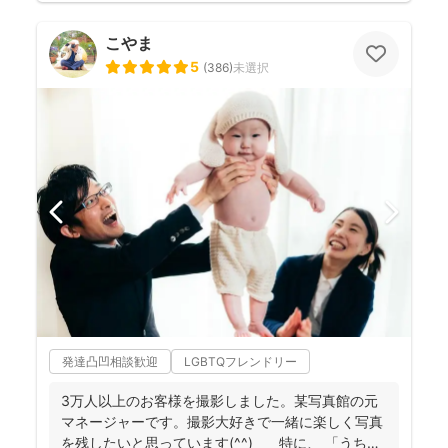
こやま
5
(
386
)
未選択
発達凸凹相談歓迎
LGBTQフレンドリー
3万人以上のお客様を撮影しました。某写真館の元
マネージャーです。撮影大好きで一緒に楽しく写真
を残したいと思っています(^^) 特に、 「うち