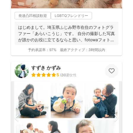
発達凸凹相談歓迎
LGBTQフレンドリー
はじめまして。埼玉県ふじみ野市在住のフォトグラ
ファー「あらいこうじ」です。 自分の撮影した写真
が誰かのお役に立てるならと思い、fotowaフォトグ
ラファ...
予約承諾率：
97%
最終アクティブ：
3時間以内
すずき かずみ
5
(
302
)
女性