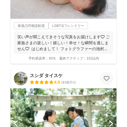
発達凸凹相談歓迎
LGBTQフレンドリー
笑い声が聞こえてきそうな写真をお届けします🧡 ご
家族さまの楽しい！嬉しい！幸せ！な瞬間を逃しま
せん🧡 ⁡ はじめまして！ フォトグラファーの池村
和...
予約承諾率：
93%
最終アクティブ：
3日以内
スシダ タイスケ
4.9
(
318
)
男性