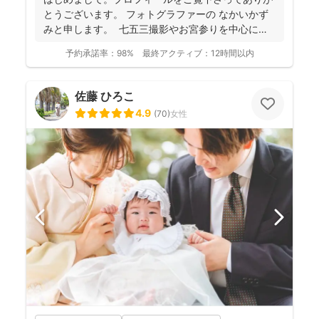
とうございます。 フォトグラファーの なかいかず
みと申します。 七五三撮影やお宮参りを中心に家
族写真...
予約承諾率：
98%
最終アクティブ：
12時間以内
佐藤 ひろこ
4.9
(
70
)
女性