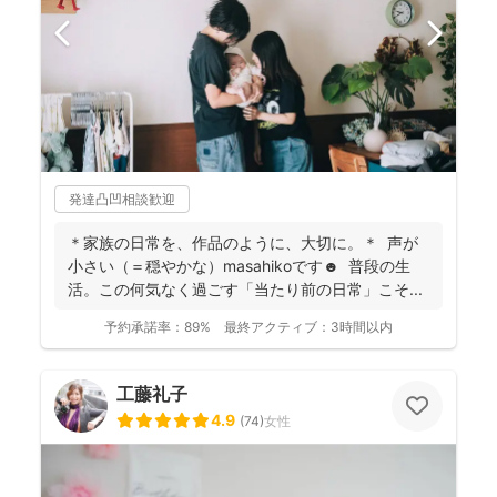
発達凸凹相談歓迎
＊家族の日常を、作品のように、大切に。＊ 声が
小さい（＝穏やかな）masahikoです☻ 普段の生
活。この何気なく過ごす「当たり前の日常」こそ...
予約承諾率：
89%
最終アクティブ：
3時間以内
工藤礼子
4.9
(
74
)
女性