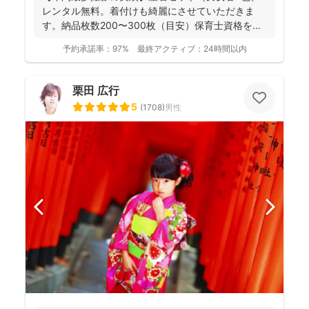
レンタル無料。着付けも綺麗にさせていただきま
す。納品枚数200〜300枚（目安）保育士資格を持
つ妻の監修の下...
予約承諾率：
97%
最終アクティブ：
24時間以内
栗田 広行
5
(
1708
)
男性