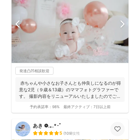
発達凸凹相談歓迎
赤ちゃんや小さなお子さんとも仲良しになるのが得
意な2児（９歳＆13歳）のママフォトグラファーで
す。 撮影内容をリニューアルいたしましたのでご案
内させ...
予約承諾率：
98%
最終アクティブ：
7日以上前
あき ❁.｡.*･ﾟ
5
(
109
)
女性