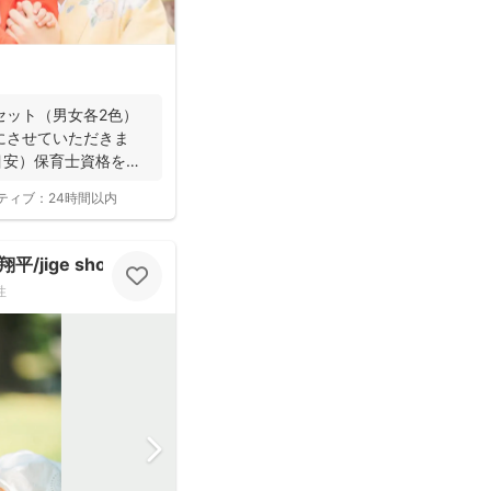
セット（男女各2色）
にさせていただきま
（目安）保育士資格を持
ティブ：
24時間以内
jige shohe）
性