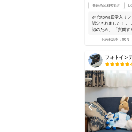
発達凸凹相談歓迎
L
🌿 fotowa殿堂入
認定されました！ . 
認のため、 「質問する
予約承諾率：
90%
フォトイン