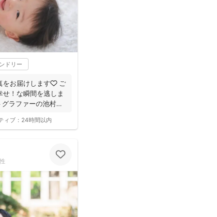
レンドリー
をお届けします🧡 ご
幸せ！な瞬間を逃しま
ォトグラファーの池村
ティブ：
24時間以内
性