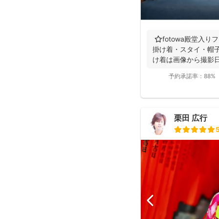
⭐️fotowa殿堂入
掛け着・スタイ・帽子
け着は画像から撮影日
予約承諾率：
88%
栗田 広行