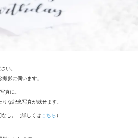
ださい。
念撮影に伺います。
写真に。
たりな記念写真が残せます。
切なし。（詳しくは
こちら
）