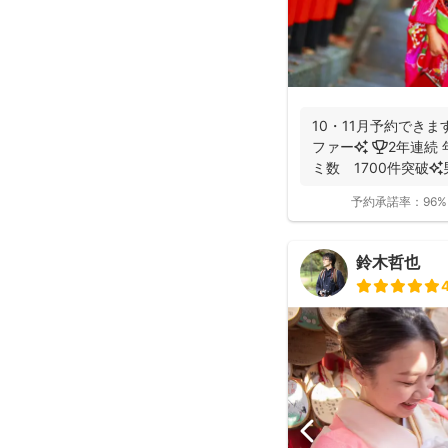
10・11月予約できま
ファー✨ 🏆2年連続 年間撮影数 全国1位✨ 🥇口コ
ミ数 1700件突破✨男性
予約承諾率：
96%
鈴木哲也