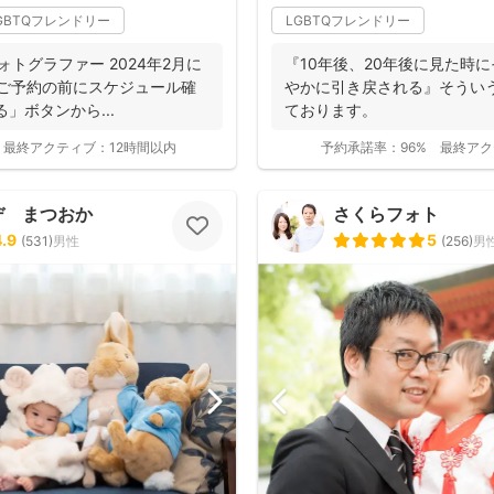
GBTQフレンドリー
LGBTQフレンドリー
りフォトグラファー 2024年2月に
『10年後、20年後に見た時
. ご予約の前にスケジュール確
やかに引き戻される』そうい
」ボタンから...
ております。
最終アクティブ：
12時間以内
予約承諾率：
96%
最終アク
デ まつおか
さくらフォト
4.9
5
(
531
)
男性
(
256
)
男