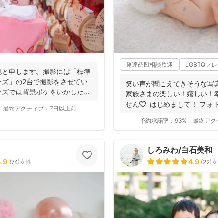
発達凸凹相談歓迎
LGBTQフ
也と申します。撮影には「標準
ンズ」の2台で撮影をさせてい
笑い声が聞こえてきそうな写真
ンズでは背景ボケをいかしたお
家族さまの楽しい！嬉しい！
せん🧡 ⁡ はじめまして！ フ
最終アクティブ：
7日以上前
和...
予約承諾率：
93%
最終アク
しろみわ/白石美和
4.9
4.9
(
74
)
女性
(
22
)
女