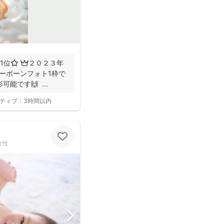
1位⭐️ 👑２０２３年
ューボーンフォト1枠で
能です🙌 ...
ティブ：
3時間以内
女性