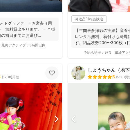
発達凸凹相談歓迎
りフォトグラファ ＝お宮参り用
 無料貸出あります。＝ ＊掛
【年間最多撮影の実績】産着
の前日までにお選び...
レンタル無料。着付けも綺麗
す。納品枚数200〜300枚
最終アクティブ：
3時間以内
つ妻の監修の下...
予約承諾率：
97%
最終アク
しょうちゃん（地下翔平/
5
5
(
1708
)
男性
(
950
)
男