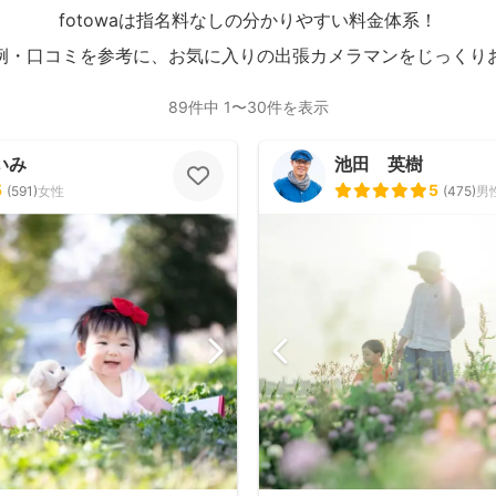
fotowaは指名料なしの分かりやすい料金体系！
例・口コミを参考に、お気に入りの出張カメラマンをじっくり
89件中 1〜30件を表示
いみ
池田 英樹
5
5
(
591
)
女性
(
475
)
男