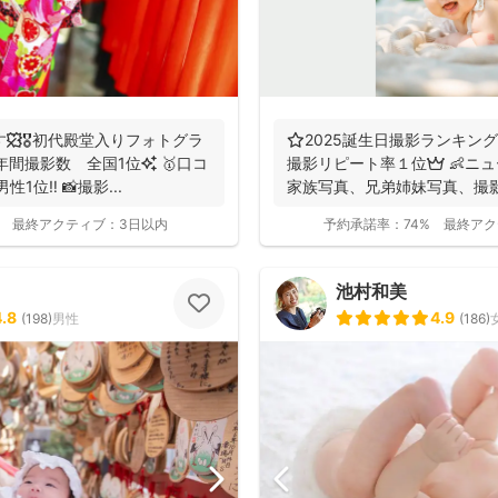
す🍁🎖初代殿堂入りフォトグラ
⭐️2025誕生日撮影ランキング
撮影リピート率１位👑 👶ニ
1位‼️ 📸撮影...
家族写真、兄弟姉妹写真、撮影可
最終アクティブ：
3日以内
予約承諾率：
74%
最終アク
池村和美
4.8
4.9
(
198
)
男性
(
186
)