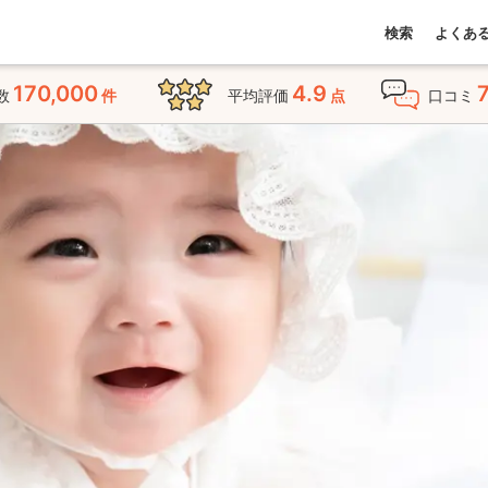
検索
よくあ
170,000
4.9
数
件
平均評価
点
口コミ