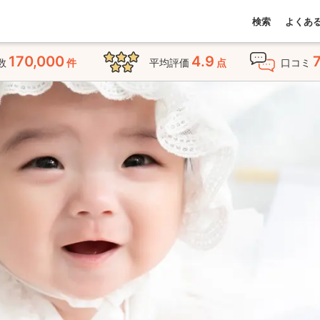
検索
よくあ
170,000
4.9
数
件
平均評価
点
口コミ