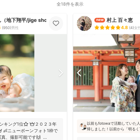
全18件を表示
地下翔平/jige shohe）
村上 百々恵
new
5
4.8
(
950
)
男性
(
4
)
女
以前もfotowaで活動してい
ンキング1位⭐️ 👑２０２３年
帰しました！以前から「明るく
 👶ニューボーンフォト1枠で
た」「納品が早い」「赤ちゃん
、撮影可能です🙌 ...