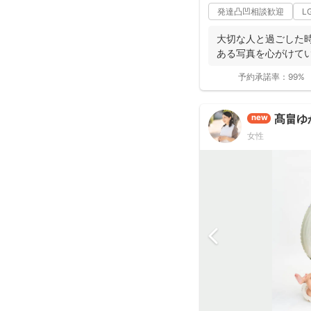
発達凸凹相談歓迎
L
大切な人と過ごした
ある写真を心がけてい
予約承諾率：
99%
髙畠ゆ
new
女性