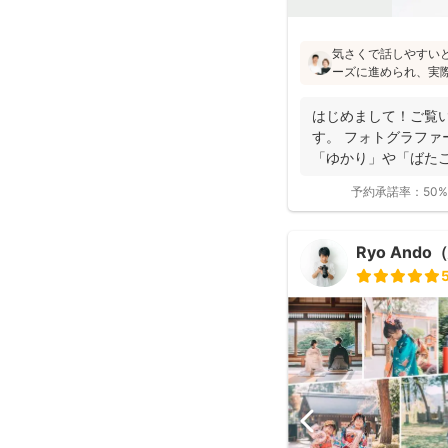
気さくで話しやすい
ーズに進められ、実
像通り！というお声も
フォトの研修をしっ
はじめまして！ご覧
験もあり、赤ちゃん
す。 フォトグラファ
けます♪
「ゆかり」や「ばたこ
く...
予約承諾率：
50%
Ryo And