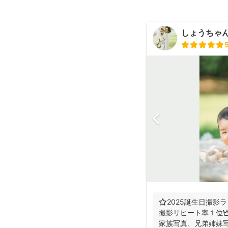
しょうちゃん（
⭐️2025誕生日撮影ラ
撮影リピート率１位👑
家族写真、兄弟姉妹写真