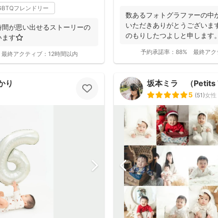
GBTQフレンドリー
数あるフォトグラファーの中
いただきありがとうございま
時間が思い出せるストーリーの
のもりしたつよしと申します
ます⭐️
に撮影...
予約承諾率：
88%
最終アク
最終アクティブ：
12時間以内
かり
坂本ミラ （Petits 
5
(
51
)
女性