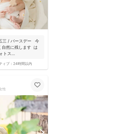
五三 / バースデー 今
く自然に残します は
トス...
ティブ：
24時間以内
女性