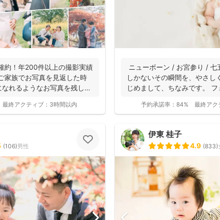
枚確約！年200件以上の撮影実績
ニューボーン / お宮参り / 七
にご家族でお写真を見返した時
しかないその瞬間を、やさし
になれるようなお写真を残し
じめまして、ちなみです。 フォ
最終アクティブ：
3時間以内
予約承諾率：
84%
最終アク
伊東 桂子
5
4.9
(
106
)
男性
(
833
)