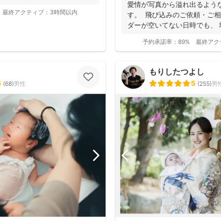
と好評です♪特にニューボーン
愛情が写真から溢れ出るよう
し、クオリティ高いお写真をお届
最終アクティブ：
3時間以内
す。 飛び込みのご依頼・ご相
ダーが空いてない日時でも、
き...
予約承諾率：
89%
最終アク
もりしたつよし
5
5
(
68
)
男性
(
255
)
男