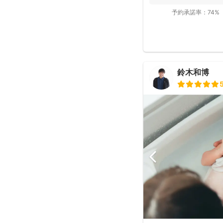
予約承諾率：
74%
鈴木和博