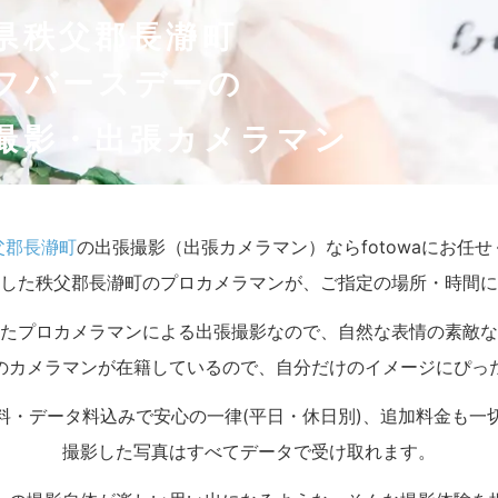
県秩父郡長瀞町
フバースデーの
撮影・出張カメラマン
父郡長瀞町
の出張撮影（出張カメラマン）ならfotowaにお任
した秩父郡長瀞町のプロカメラマンが、ご指定の場所・時間に
たプロカメラマンによる出張撮影なので、自然な表情の素敵な
のカメラマンが在籍しているので、自分だけのイメージにぴっ
料・データ料込みで安心の一律(平日・休日別)、追加料金も一
撮影した写真はすべてデータで受け取れます。