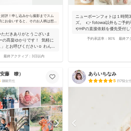
と好評！申し込みから撮影までスム
ニューボーンフォトは１時間
際にお会いすると、そのお人柄は想
ズ。 👉 fotowa以外もご予約可
たくさんとのこと(^^)ニューボーン
やHPの直接依頼を優先受付して
かり受講され、ウェディング業界経
いただきありがとうございま
から大人まで安心してお写りいただ
予約承諾率：
90%
最終ア
ーの髙畠ゆかりです！ 気軽に
」とお呼びください☺︎ わんぱ
最終アクティブ：
3日以内
o（安藤 瞭）
あらいちなみ
5
5
(
89
)
男性
(
175
)
女