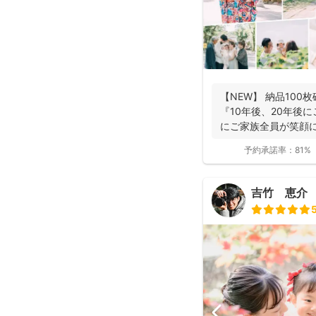
【NEW】 納品100
『10年後、20年後
にご家族全員が笑顔
ま...
予約承諾率：
81%
吉竹 恵介