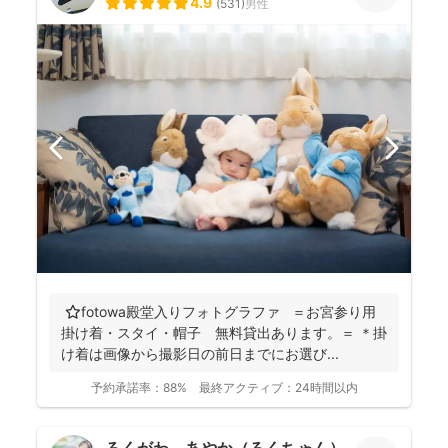
4.9
(
531
)
男性
⭐️fotowa殿堂入りフォトグラファ ＝お宮参り用
掛け着・スタイ・帽子 無料貸出あります。＝ ＊掛
け着は画像から撮影日の前日までにお選び...
予約承諾率：
88%
最終アクティブ：
24時間以内