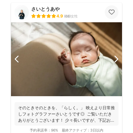
さいとうあや
4.9
(
68
)
女性
そのときそのときを、「らしく。」 映えより日常推
しフォトグラファーさいとうです◎ ご覧いただき
ありがとうございます！ 少々長いですが、下記お読
み...
予約承諾率：
96%
最終アクティブ：
3日以内