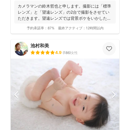
カメラマンの鈴木哲也と申します。撮影には「標準
レンズ」と「望遠レンズ」の2台で撮影をさせてい
ただきます。望遠レンズでは背景ボケをいかしたお
写真を撮影させて...
予約承諾率：
87%
最終アクティブ：
12時間以内
池村和美
4.9
(
186
)
女性