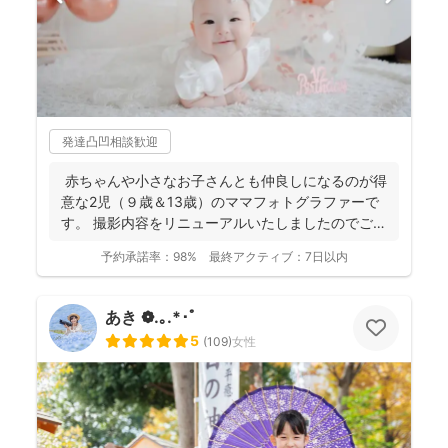
発達凸凹相談歓迎
赤ちゃんや小さなお子さんとも仲良しになるのが得
意な2児（９歳＆13歳）のママフォトグラファーで
す。 撮影内容をリニューアルいたしましたのでご案
内させ...
予約承諾率：
98%
最終アクティブ：
7日以内
あき ❁.｡.*･ﾟ
5
(
109
)
女性