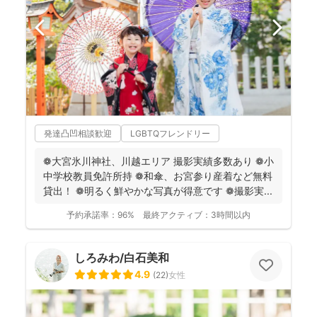
発達凸凹相談歓迎
LGBTQフレンドリー
❁大宮氷川神社、川越エリア 撮影実績多数あり ❁小
中学校教員免許所持 ❁和傘、お宮参り産着など無料
貸出！ ❁明るく鮮やかな写真が得意です ❁撮影実...
予約承諾率：
96%
最終アクティブ：
3時間以内
しろみわ/白石美和
4.9
(
22
)
女性