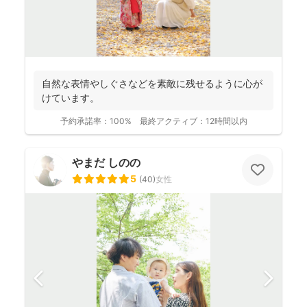
自然な表情やしぐさなどを素敵に残せるように心が
けています。
予約承諾率：
100%
最終アクティブ：
12時間以内
やまだ しのの
5
(
40
)
女性