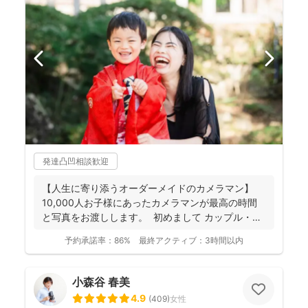
発達凸凹相談歓迎
【人生に寄り添うオーダーメイドのカメラマン】
10,000人お子様にあったカメラマンが最高の時間
と写真をお渡しします。 初めまして カップル・
フ...
予約承諾率：
86%
最終アクティブ：
3時間以内
小森谷 春美
4.9
(
409
)
女性