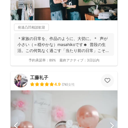
発達凸凹相談歓迎
＊家族の日常を、作品のように、大切に。＊ 声が
小さい（＝穏やかな）masahikoです☻ 普段の生
活。この何気なく過ごす「当たり前の日常」こそ...
予約承諾率：
89%
最終アクティブ：
3日以内
工藤礼子
4.9
(
74
)
女性