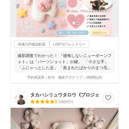
発達凸凹相談歓迎
LGBTQフレンドリー
撮影調査でわかった！ 『後悔しないニューボーンフ
ォト』は「パーツショット」が鍵。 「小さな手」
「ふにゃっとした足」 「産まれたばかりのまつ毛...
予約承諾率：
87%
最終アクティブ：
3時間以内
タカハシリュウタロウ《プロジェクトD》
5
(
150
)
男性