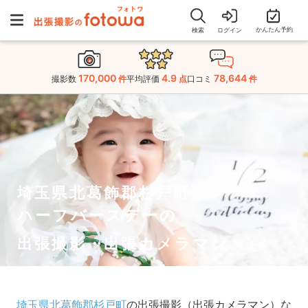
かんたん予約
検索
ログイン
170,000
4.9
78,644
撮影数
件
平均評価
点
口コミ
件
埼玉県北葛飾郡杉戸町
ハーフバースデーの
出張撮影・出張カメラマン
埼玉県北葛飾郡杉戸町
の出張撮影（出張カメラマン）な