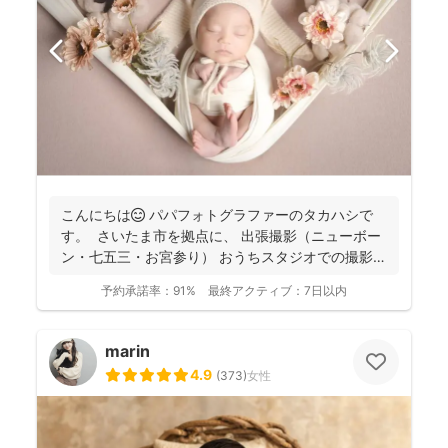
こんにちは😊 パパフォトグラファーのタカハシで
す。 さいたま市を拠点に、 出張撮影（ニューボー
ン・七五三・お宮参り） おうちスタジオでの撮影
（...
予約承諾率：
91%
最終アクティブ：
7日以内
marin
4.9
(
373
)
女性