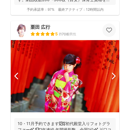
つ妻の監修の下...
予約承諾率：
97%
最終アクティブ：
12時間以内
栗田 広行
5
(
1708
)
男性
10・11月予約できます🍁🎖初代殿堂入りフォトグラ
ファー✨ 🏆2年連続 年間撮影数 全国1位✨ 🥇口コ