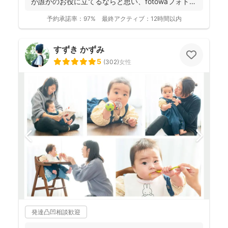
が誰かのお役に立てるならと思い、fotowaフォトグ
ラファ...
予約承諾率：
97%
最終アクティブ：
12時間以内
すずき かずみ
5
(
302
)
女性
発達凸凹相談歓迎