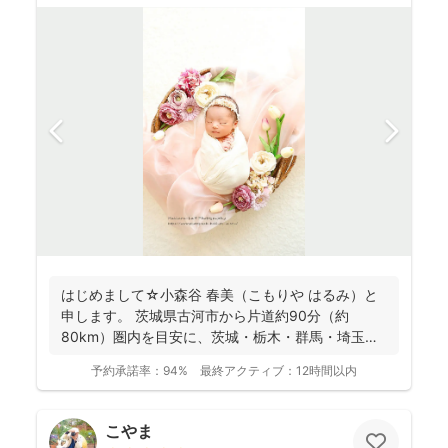
はじめまして☆小森谷 春美（こもりや はるみ）と
申します。 茨城県古河市から片道約90分（約
80km）圏内を目安に、茨城・栃木・群馬・埼玉
（一部）など北...
予約承諾率：
94%
最終アクティブ：
12時間以内
こやま