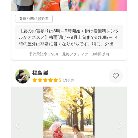
発達凸凹相談歓迎
【夏のお宮参りは8時～9時開始＋掛け着無料レンタ
ルがオススメ】梅雨明け～9月上旬までの10時～14
時の屋外は非常に暑くなりがちです。特に、外出に
不慣れな赤...
予約承諾率：
98%
最終アクティブ：
3時間以内
福島 誠
5
(
7
)
男性