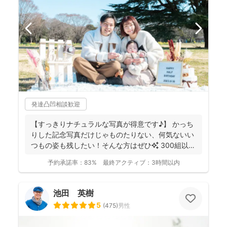
発達凸凹相談歓迎
【すっきりナチュラルな写真が得意です♪】 かっち
りした記念写真だけじゃものたりない、何気ないい
つもの姿も残したい！そんな方はぜひ✨️ 300組以上
のご...
予約承諾率：
83%
最終アクティブ：
3時間以内
池田 英樹
5
(
475
)
男性