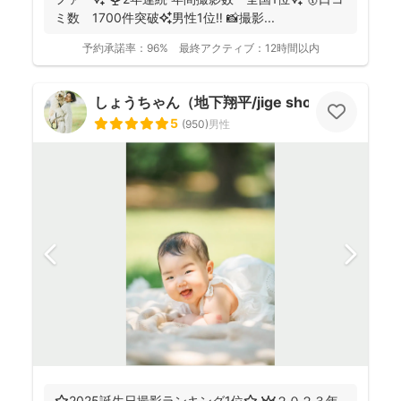
ミ数 1700件突破✨男性1位‼️ 📸撮影...
予約承諾率：
96%
最終アクティブ：
12時間以内
しょうちゃん（地下翔平/jige shohe）
5
(
950
)
男性
⭐️2025誕生日撮影ランキング1位⭐️ 👑２０２３年