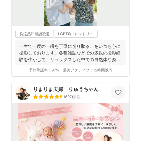
発達凸凹相談歓迎
LGBTQフレンドリー
一生で一度の一瞬を丁寧に切り取る、をいつも心に
撮影しております。各種雑誌などでの多数の撮影経
験を生かして、リラックスした中での自然体な姿の
お写真を、ベスト...
予約承諾率：
97%
最終アクティブ：
12時間以内
りまりま夫婦 りゅうちゃん
5
(
697
)
男性