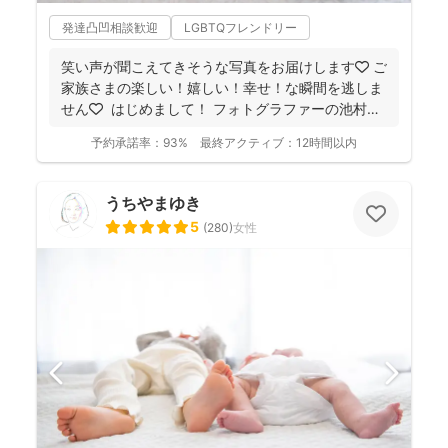
発達凸凹相談歓迎
LGBTQフレンドリー
笑い声が聞こえてきそうな写真をお届けします🧡 ご
家族さまの楽しい！嬉しい！幸せ！な瞬間を逃しま
せん🧡 ⁡ はじめまして！ フォトグラファーの池村
和...
予約承諾率：
93%
最終アクティブ：
12時間以内
うちやまゆき
5
(
280
)
女性