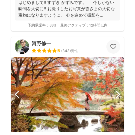
はじめまして‼︎ すずき かずみです。 今しかない
瞬間を大切に‼︎ お撮りしたお写真が皆さまの大切な
宝物になりますように。 心を込めて撮影を...
予約承諾率：
88%
最終アクティブ：
12時間以内
河野修一
5
(
343
)
男性