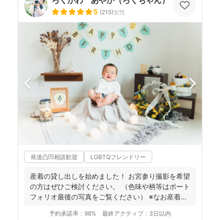
ろくがわ あやか（ろくちゃん）
5
(
215
)
女性
発達凸凹相談歓迎
LGBTQフレンドリー
産着の貸し出しを始めました！ お宮参り撮影を希望
の方はぜひご検討ください。 （色味や柄等はポート
フォリオ最後の写真をご覧ください） ※なお産着は
撮影...
予約承諾率：
98%
最終アクティブ：
3日以内