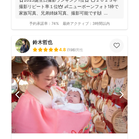
撮影リピート率１位👑 👶ニューボーンフォト1枠で
家族写真、兄弟姉妹写真、撮影可能です🙌 ...
予約承諾率：
74%
最終アクティブ：
3時間以内
鈴木哲也
4.8
(
198
)
男性