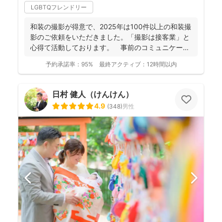
LGBTQフレンドリー
和装の撮影が得意で、2025年は100件以上の和装撮
影のご依頼をいただきました。「撮影は接客業」と
心得て活動しております。 事前のコミュニケーシ
ョンにより...
予約承諾率：
95%
最終アクティブ：
12時間以内
日村 健人（けんけん）
4.9
(
348
)
男性