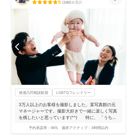
5
(
386
)
未選択
発達凸凹相談歓迎
LGBTQフレンドリー
3万人以上のお客様を撮影しました。某写真館の元
マネージャーです。撮影大好きで一緒に楽しく写真
を残したいと思っています(^^) 特に、 「うち
の...
予約承諾率：
96%
最終アクティブ：
3時間以内