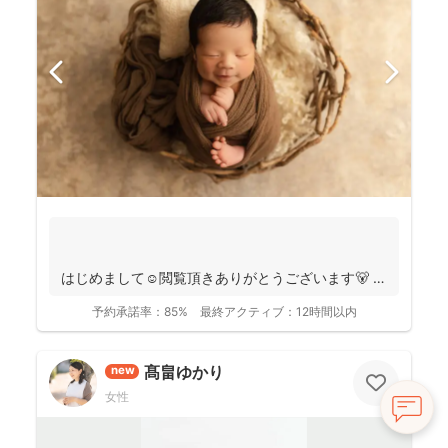
はじめまして☺️閲覧頂きありがとうございます🐻
千葉県八千代市を拠点に ニュ...
予約承諾率：
85%
最終アクティブ：
12時間以内
髙畠ゆかり
new
女性