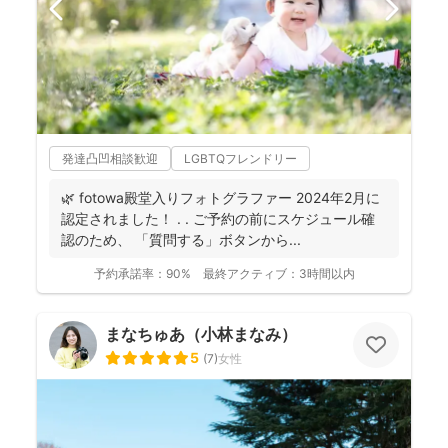
発達凸凹相談歓迎
LGBTQフレンドリー
🌿 fotowa殿堂入りフォトグラファー 2024年2月に
認定されました！ . . ご予約の前にスケジュール確
認のため、 「質問する」ボタンから...
予約承諾率：
90%
最終アクティブ：
3時間以内
まなちゅあ（小林まなみ）
5
(
7
)
女性