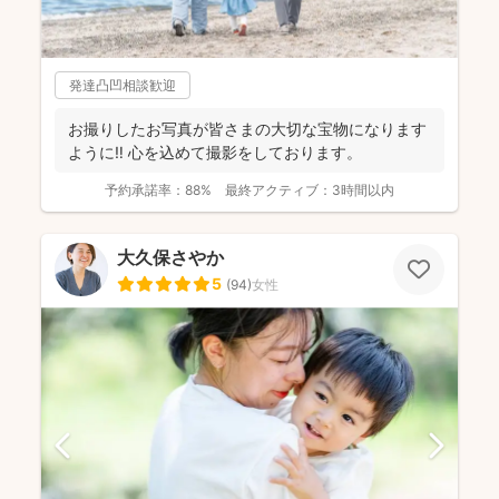
発達凸凹相談歓迎
お撮りしたお写真が皆さまの大切な宝物になります
ように‼︎ 心を込めて撮影をしております。
予約承諾率：
88%
最終アクティブ：
3時間以内
大久保さやか
5
(
94
)
女性