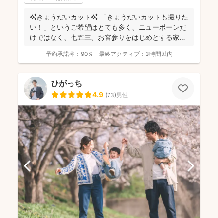
✨きょうだいカット✨ 「きょうだいカットも撮りた
い！」というご希望はとても多く、ニューボーンだ
けではなく、七五三、お宮参りをはじめとする家族
写真を得意と...
予約承諾率：
90%
最終アクティブ：
3時間以内
ひがっち
4.9
(
73
)
男性