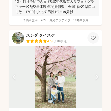
10・11月予約できます🍁🎖初代殿堂入りフォトグラ
ファー✨ 🏆2年連続 年間撮影数 全国1位✨ 🥇口コ
ミ数 1700件突破✨男性1位‼️ 📸撮影...
予約承諾率：
96%
最終アクティブ：
12時間以内
スシダ タイスケ
4.9
(
318
)
男性