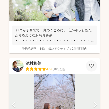
いつか子育てで一息つくころに、 心がポッとあた
たまるようなお写真を🌿
・・・・・・・・・・・・・・・・・・・・・・ こ
んにちは！フリーカメラ...
予約承諾率：
84%
最終アクティブ：
24時間以内
池村和美
4.9
(
186
)
女性