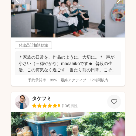
発達凸凹相談歓迎
＊家族の日常を、作品のように、大切に。＊ 声が
小さい（＝穏やかな）masahikoです☻ 普段の生
活。この何気なく過ごす「当たり前の日常」こそ...
予約承諾率：
89%
最終アクティブ：
12時間以内
タケフミ
5
(
136
)
男性