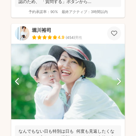
認のため、 「質問する」ボタンから...
予約承諾率：
90%
最終アクティブ：
3時間以内
堀川裕司
4.9
(
454
)
男性
なんでもない日も特別は日も 何度も見返したくな