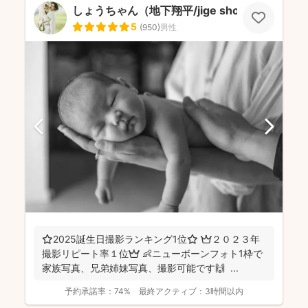
しょうちゃん（地下翔平/jige shohe）
5
(
950
)
男性
⭐️2025誕生日撮影ランキング1位⭐️ 👑２０２３年
撮影リピート率１位👑 👶ニューボーンフォト1枠で
家族写真、兄弟姉妹写真、撮影可能です🙌 ...
予約承諾率：
74%
最終アクティブ：
3時間以内