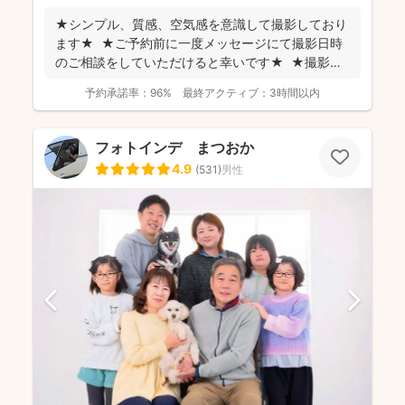
★シンプル、質感、空気感を意識して撮影しており
ます★ ★ご予約前に一度メッセージにて撮影日時
のご相談をしていただけると幸いです★ ★撮影に
つい...
予約承諾率：
96%
最終アクティブ：
3時間以内
フォトインデ まつおか
4.9
(
531
)
男性