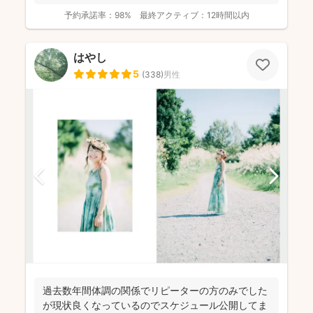
族写真...
予約承諾率：
98%
最終アクティブ：
12時間以内
はやし
5
(
338
)
男性
過去数年間体調の関係でリピーターの方のみでした
が現状良くなっているのでスケジュール公開してま