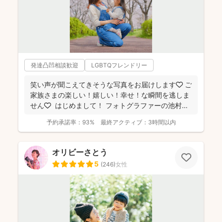
発達凸凹相談歓迎
LGBTQフレンドリー
笑い声が聞こえてきそうな写真をお届けします🧡 ご
家族さまの楽しい！嬉しい！幸せ！な瞬間を逃しま
せん🧡 ⁡ はじめまして！ フォトグラファーの池村
和...
予約承諾率：
93%
最終アクティブ：
3時間以内
オリビーさとう
5
(
246
)
女性