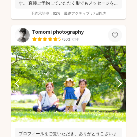
す。 直接ご予約していただく形でもメッセージを送
って頂く形で...
予約承諾率：
92%
最終アクティブ：
7日以内
Tomomi photography
5
(
503
)
女性
プロフィールをご覧いただき、ありがとうございま