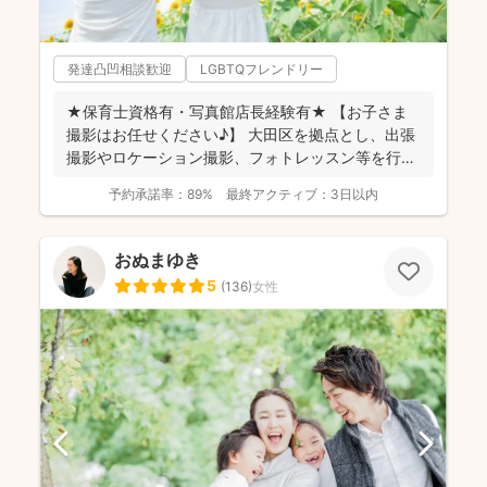
発達凸凹相談歓迎
LGBTQフレンドリー
★保育士資格有・写真館店長経験有★ 【お子さま
撮影はお任せください♪】 大田区を拠点とし、出張
撮影やロケーション撮影、フォトレッスン等を行っ
ています。...
予約承諾率：
89%
最終アクティブ：
3日以内
おぬまゆき
5
(
136
)
女性