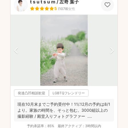
t s u t s u m / 左嵜 葉子
5
(
1078
)
女性
発達凸凹相談歓迎
LGBTQフレンドリー
現在10月末までご予約受付中！11/.12月の予約は8/1
より。家族の時間を、そっと包む。3000組以上の
撮影経験 / 殿堂入りフォトグラファー ....
予約承諾率：
85%
最終アクティブ：
3時間以内