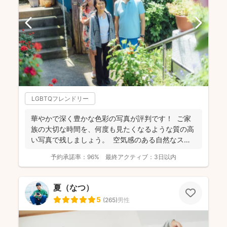
LGBTQフレンドリー
華やかで深く豊かな色彩の写真が評判です！ ご家
族の大切な時間を、何度も見たくなるような質の高
い写真で残しましょう。 空気感のある自然なスナ
ップ...
予約承諾率：
96%
最終アクティブ：
3日以内
夏（なつ）
5
(
265
)
男性