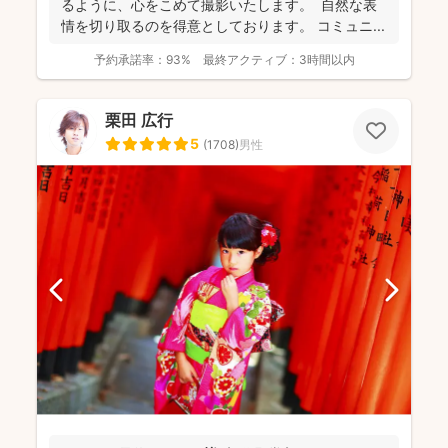
るように、心をこめて撮影いたします。 自然な表
情を切り取るのを得意としております。 コミュニ...
予約承諾率：
93%
最終アクティブ：
3時間以内
栗田 広行
5
(
1708
)
男性