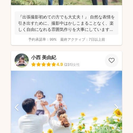
『出張撮影初めての方でも大丈夫！』 自然な表情を
引き出すために、撮影中はかしこまることなく、楽
しく自由になれる雰囲気作りを大事にしています＾
＾ こ...
予約承諾率：
99%
最終アクティブ：
7日以上前
小西 美由紀
4.9
(
231
)
女性