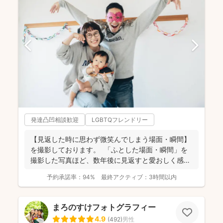
発達凸凹相談歓迎
LGBTQフレンドリー
【見返した時に思わず微笑んでしまう場面・瞬間】
を撮影しております。 ⁡ 「ふとした場面・瞬間」を
撮影した写真ほど、数年後に見返すと愛おしく感じ
ることは...
予約承諾率：
94%
最終アクティブ：
3時間以内
まろのすけフォトグラフィー
4.9
(
492
)
男性