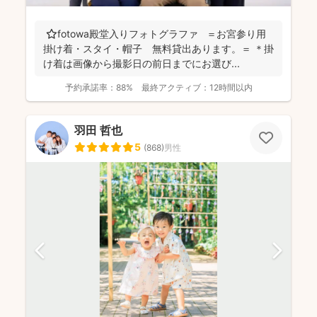
⭐️fotowa殿堂入りフォトグラファ ＝お宮参り用
掛け着・スタイ・帽子 無料貸出あります。＝ ＊掛
け着は画像から撮影日の前日までにお選び...
予約承諾率：
88%
最終アクティブ：
12時間以内
羽田 哲也
5
(
868
)
男性