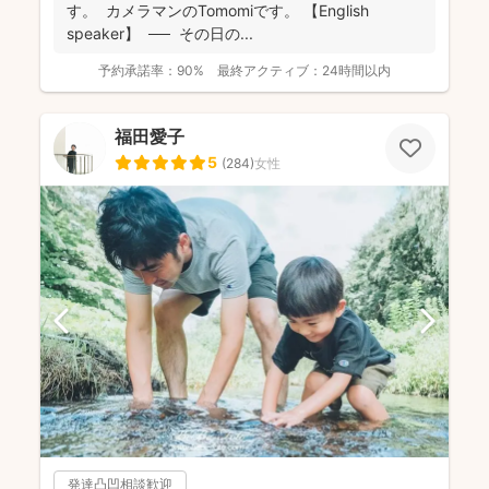
す。 カメラマンのTomomiです。 【English
speaker】 ── その日の...
予約承諾率：
90%
最終アクティブ：
24時間以内
福田愛子
5
(
284
)
女性
発達凸凹相談歓迎