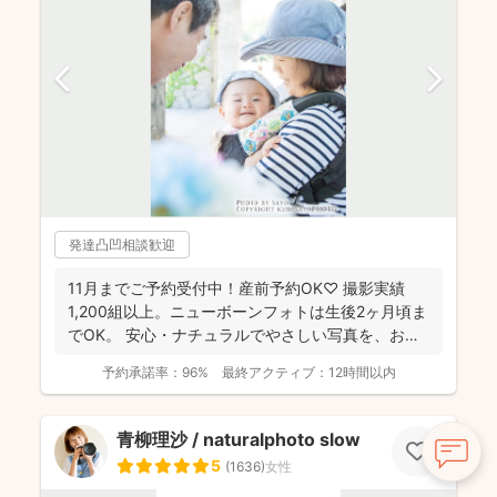
発達凸凹相談歓迎
11月までご予約受付中！産前予約OK♡ 撮影実績
1,200組以上。ニューボーンフォトは生後2ヶ月頃ま
でOK。 安心・ナチュラルでやさしい写真を、お子
さ...
予約承諾率：
96%
最終アクティブ：
12時間以内
青柳理沙 / naturalphoto slow
5
(
1636
)
女性