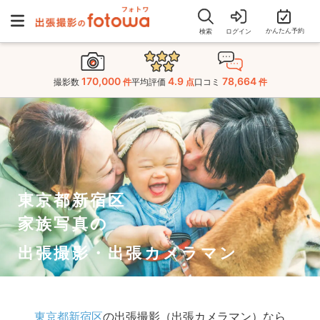
かんたん予約
検索
ログイン
170,000
4.9
78,664
撮影数
件
平均評価
点
口コミ
件
東京都新宿区
家族写真の
出張撮影・出張カメラマン
東京都新宿区
の出張撮影（出張カメラマン）なら