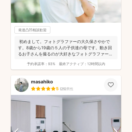
発達凸凹相談歓迎
初めまして。フォトグラファーの大久保さやかで
す。8歳から19歳の５人の子供達の母です。動き回
るお子さんを撮るのが大好きなフォトグラファーで
す！ . ...
予約承諾率：
93%
最終アクティブ：
12時間以内
masahiko
5
(
25
)
男性