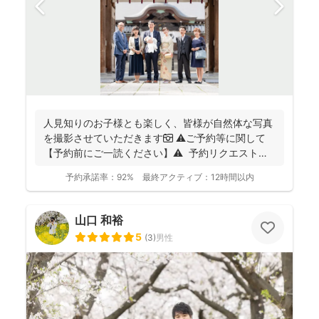
人見知りのお子様とも楽しく、皆様が自然体な写真
を撮影させていただきます📷 ⚠️ご予約等に関して
【予約前にご一読ください】⚠️ 予約リクエストの
前に...
予約承諾率：
92%
最終アクティブ：
12時間以内
山口 和裕
5
(
3
)
男性