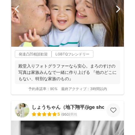
発達凸凹相談歓迎
LGBTQフレンドリー
殿堂入りフォトグラファーなら安心。まろのすけの
写真は家族みんなで一緒に作り上げる 『他のどこに
もない、特別な家族のもの』
予約承諾率：
90%
最終アクティブ：
3時間以内
しょうちゃん（地下翔平/jige shohe）
5
(
950
)
男性