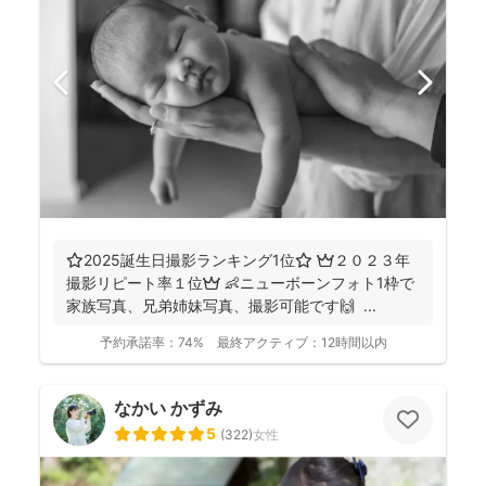
⭐️2025誕生日撮影ランキング1位⭐️ 👑２０２３年
撮影リピート率１位👑 👶ニューボーンフォト1枠で
家族写真、兄弟姉妹写真、撮影可能です🙌 ...
予約承諾率：
74%
最終アクティブ：
12時間以内
なかい かずみ
5
(
322
)
女性