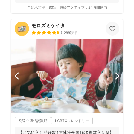
予約承諾率：
96%
最終アクティブ：
24時間以内
モロズミケイタ
5
(
1288
)
男性
発達凸凹相談歓迎
LGBTQフレンドリー
【お気に入り登録数4年連続全国1位&殿堂入り🥇】