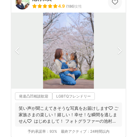
4.9
(
186
)
女性
発達凸凹相談歓迎
LGBTQフレンドリー
笑い声が聞こえてきそうな写真をお届けします🧡 ご
家族さまの楽しい！嬉しい！幸せ！な瞬間を逃しま
せん🧡 ⁡ はじめまして！ フォトグラファーの池村
和...
予約承諾率：
93%
最終アクティブ：
24時間以内