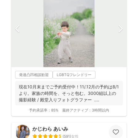
発達凸凹相談歓迎
LGBTQフレンドリー
現在10月末までご予約受付中！11/.12月の予約は8/1
より。家族の時間を、そっと包む。3000組以上の
撮影経験 / 殿堂入りフォトグラファー ....
予約承諾率：
85%
最終アクティブ：
3時間以内
かじわら あいみ
5
(
591
)
女性