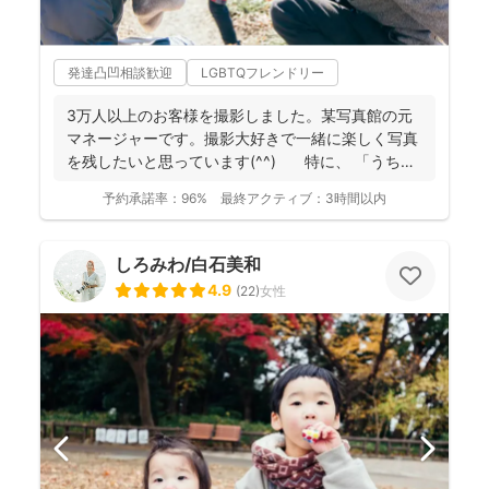
発達凸凹相談歓迎
LGBTQフレンドリー
3万人以上のお客様を撮影しました。某写真館の元
マネージャーです。撮影大好きで一緒に楽しく写真
を残したいと思っています(^^) 特に、 「うち
の...
予約承諾率：
96%
最終アクティブ：
3時間以内
しろみわ/白石美和
4.9
(
22
)
女性