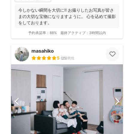
今しかない瞬間を大切に‼︎ お撮りしたお写真が皆さ
まの大切な宝物になりますように。 心を込めて撮影
をしております。
予約承諾率：
88%
最終アクティブ：
3時間以内
masahiko
5
(
25
)
男性