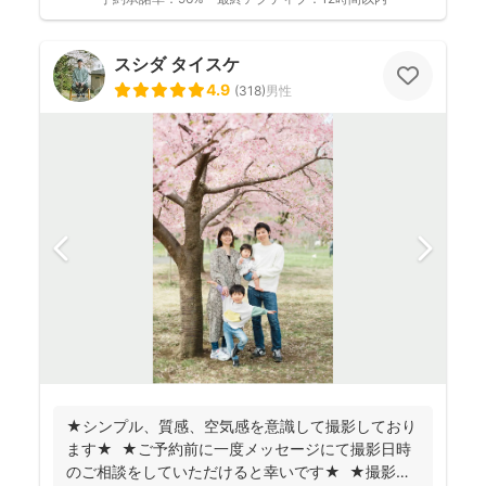
スシダ タイスケ
4.9
(
318
)
男性
★シンプル、質感、空気感を意識して撮影しており
ます★ ★ご予約前に一度メッセージにて撮影日時
のご相談をしていただけると幸いです★ ★撮影に