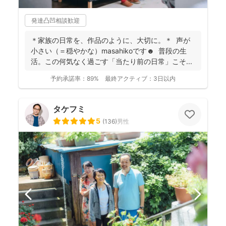
発達凸凹相談歓迎
＊家族の日常を、作品のように、大切に。＊ 声が
小さい（＝穏やかな）masahikoです☻ 普段の生
活。この何気なく過ごす「当たり前の日常」こそ...
予約承諾率：
89%
最終アクティブ：
3日以内
タケフミ
5
(
136
)
男性