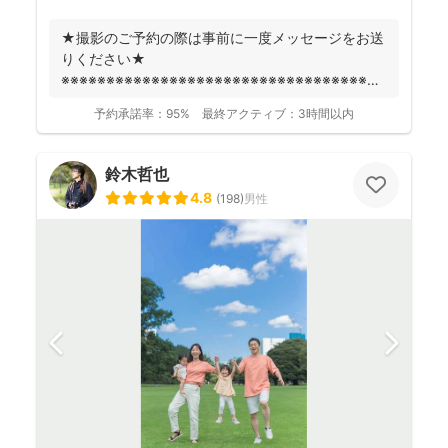
★撮影のご予約の際は事前に一度メッセージをお送
りください★
※※※※※※※※※※※※※※※※※※※※※※※※※※※※※※※※※※※※
fotowa...
予約承諾率：
95%
最終アクティブ：
3時間以内
鈴木哲也
4.8
(
198
)
男性