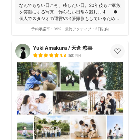
なんでもない日こそ、残したい日。20年後もご家族
を笑顔にする写真、飾らない日常を残します ●
個人でスタジオの運営や出張撮影もしているため、
全体的に...
予約承諾率：
99%
最終アクティブ：
3日以内
Yuki Amakura / 天倉 悠喜
4.9
(
58
)
男性