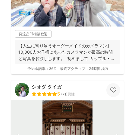
発達凸凹相談歓迎
【人生に寄り添うオーダーメイドのカメラマン】
10,000人お子様にあったカメラマンが最高の時間
と写真をお渡しします。 初めまして カップル・
フ...
予約承諾率：
86%
最終アクティブ：
24時間以内
シオダ タイガ
5
(
71
)
男性