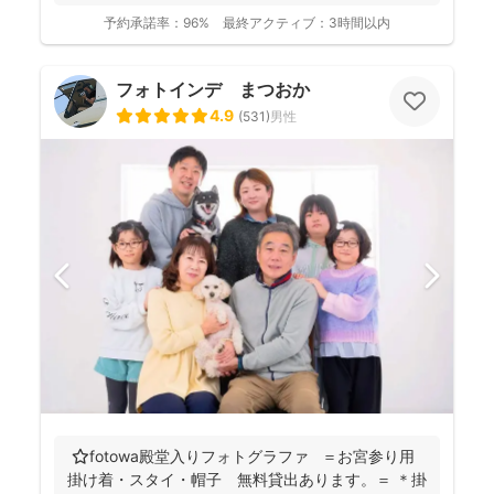
つい...
予約承諾率：
96%
最終アクティブ：
3時間以内
フォトインデ まつおか
4.9
(
531
)
男性
⭐️fotowa殿堂入りフォトグラファ ＝お宮参り用
掛け着・スタイ・帽子 無料貸出あります。＝ ＊掛