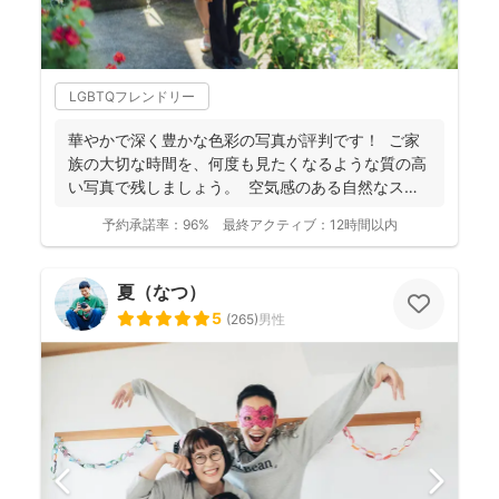
LGBTQフレンドリー
華やかで深く豊かな色彩の写真が評判です！ ご家
族の大切な時間を、何度も見たくなるような質の高
い写真で残しましょう。 空気感のある自然なスナ
ップ...
予約承諾率：
96%
最終アクティブ：
12時間以内
夏（なつ）
5
(
265
)
男性