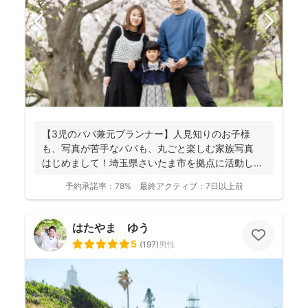
【3児のパパ兼元プランナー】人見知りのお子様
も、写真が苦手なパパも、丸ごと楽しむ家族写真
はじめまして！埼玉県さいたま市を拠点に活動して
おります、フ...
予約承諾率：
78%
最終アクティブ：
7日以上前
はたやま ゆう
5
(
197
)
男性