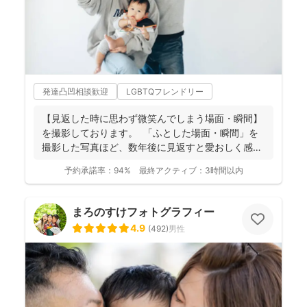
発達凸凹相談歓迎
LGBTQフレンドリー
【見返した時に思わず微笑んでしまう場面・瞬間】
を撮影しております。 ⁡ 「ふとした場面・瞬間」を
撮影した写真ほど、数年後に見返すと愛おしく感じ
ることは...
予約承諾率：
94%
最終アクティブ：
3時間以内
まろのすけフォトグラフィー
4.9
(
492
)
男性