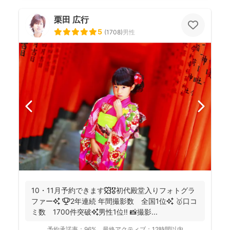
栗田 広行
5
(
1708
)
男性
10・11月予約できます🍁🎖初代殿堂入りフォトグラ
ファー✨ 🏆2年連続 年間撮影数 全国1位✨ 🥇口コ
ミ数 1700件突破✨男性1位‼️ 📸撮影...
予約承諾率：
96%
最終アクティブ：
12時間以内