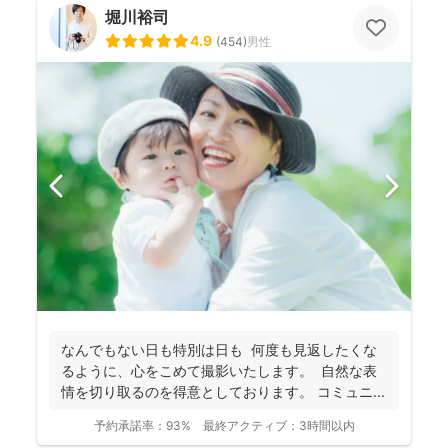
堀川裕司
4.9
(
454
)
男性
なんでもない日も特別は日も 何度も見返したくな
るように、心をこめて撮影いたします。 自然な表
情を切り取るのを得意としております。 コミュニ...
予約承諾率：
93%
最終アクティブ：
3時間以内