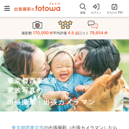
かんたん予約
検索
ログイン
170,000
4.9
78,654
撮影数
件
平均評価
点
口コミ
件
東京都西東京市
家族写真の
出張撮影・出張カメラマン
東京都西東京市
の出張撮影（出張カメラマン）なら