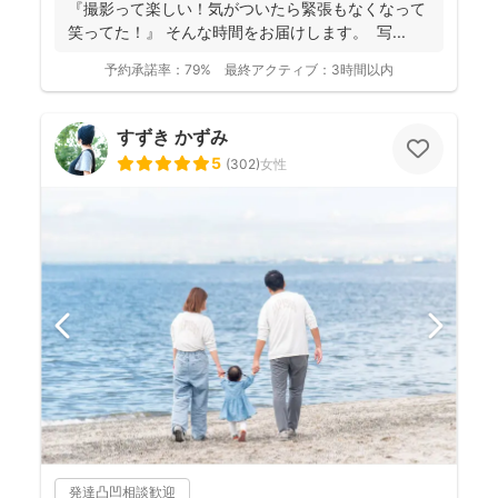
『撮影って楽しい！気がついたら緊張もなくなって
笑ってた！』 そんな時間をお届けします。 写...
予約承諾率：
79%
最終アクティブ：
3時間以内
すずき かずみ
5
(
302
)
女性
発達凸凹相談歓迎