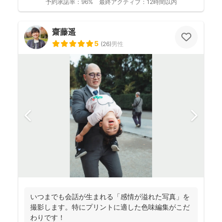
予約承諾率：
96%
最終アクティブ：
12時間以内
齋藤遥
5
(
26
)
男性
いつまでも会話が生まれる「感情が溢れた写真」を
撮影します。特にプリントに適した色味編集がこだ
わりです！