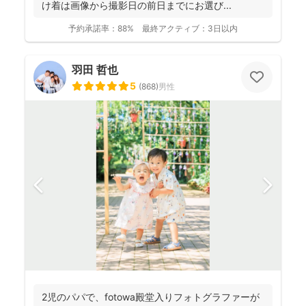
け着は画像から撮影日の前日までにお選び...
予約承諾率：
88%
最終アクティブ：
3日以内
羽田 哲也
5
(
868
)
男性
2児のパパで、fotowa殿堂入りフォトグラファーが