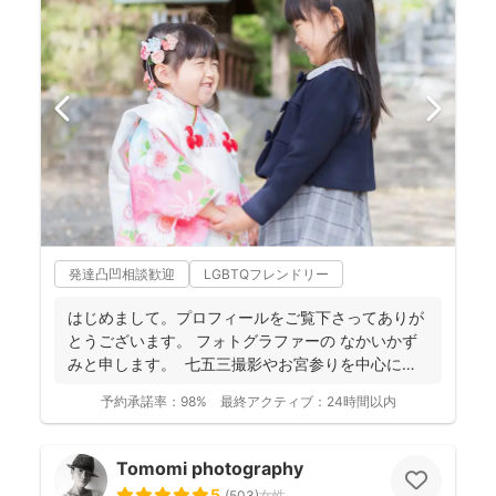
発達凸凹相談歓迎
LGBTQフレンドリー
はじめまして。プロフィールをご覧下さってありが
とうございます。 フォトグラファーの なかいかず
みと申します。 七五三撮影やお宮参りを中心に家
族写真...
予約承諾率：
98%
最終アクティブ：
24時間以内
Tomomi photography
5
(
503
)
女性