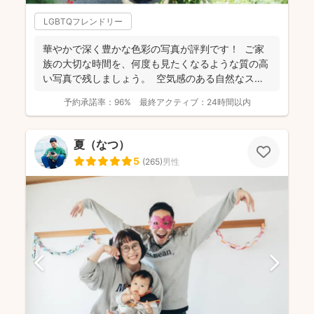
LGBTQフレンドリー
華やかで深く豊かな色彩の写真が評判です！ ご家
族の大切な時間を、何度も見たくなるような質の高
い写真で残しましょう。 空気感のある自然なスナ
ップ...
予約承諾率：
96%
最終アクティブ：
24時間以内
夏（なつ）
5
(
265
)
男性