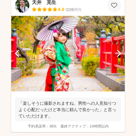
天井 克生
4.9
(
228
)
男性
「楽しそうに撮影されますね、男性への人見知りつ
よく心配だったけど本当に頼んで良かった」と言っ
ていただけます。
予約承諾率：
96%
最終アクティブ：
24時間以内