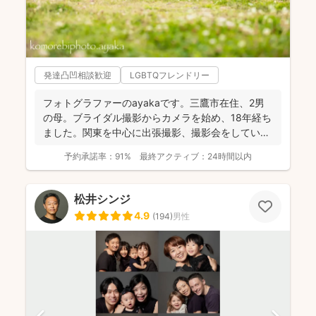
発達凸凹相談歓迎
LGBTQフレンドリー
フォトグラファーのayakaです。三鷹市在住、2男
の母。ブライダル撮影からカメラを始め、18年経ち
ました。関東を中心に出張撮影、撮影会をしていま
す。 ...
予約承諾率：
91%
最終アクティブ：
24時間以内
松井シンジ
4.9
(
194
)
男性