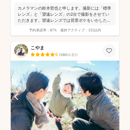
カメラマンの鈴木哲也と申します。撮影には「標準
レンズ」と「望遠レンズ」の2台で撮影をさせてい
ただきます。望遠レンズでは背景ボケをいかしたお
写真を撮影させて...
予約承諾率：
87%
最終アクティブ：
3日以内
こやま
5
(
386
)
未選択