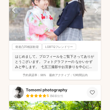
発達凸凹相談歓迎
LGBTQフレンドリー
はじめまして。プロフィールをご覧下さってありが
とうございます。 フォトグラファーの なかいかず
みと申します。 七五三撮影やお宮参りを中心に家
族写真...
予約承諾率：
98%
最終アクティブ：
12時間以内
Tomomi photography
5
(
503
)
女性