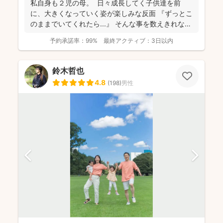
私自身も２児の母。 日々成長してく子供達を前
に、大きくなっていく姿が楽しみな反面 『ずっとこ
のままでいてくれたら...』 そんな事を数えきれな
い...
予約承諾率：
99%
最終アクティブ：
3日以内
鈴木哲也
4.8
(
198
)
男性