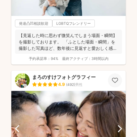
発達凸凹相談歓迎
LGBTQフレンドリー
【見返した時に思わず微笑んでしまう場面・瞬間】
を撮影しております。 ⁡ 「ふとした場面・瞬間」を
撮影した写真ほど、数年後に見返すと愛おしく感じ
ることは...
予約承諾率：
94%
最終アクティブ：
3時間以内
まろのすけフォトグラフィー
4.9
(
492
)
男性