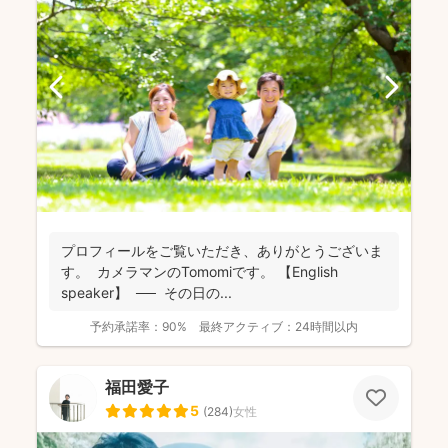
プロフィールをご覧いただき、ありがとうございま
す。 カメラマンのTomomiです。 【English
speaker】 ── その日の...
予約承諾率：
90%
最終アクティブ：
24時間以内
福田愛子
5
(
284
)
女性