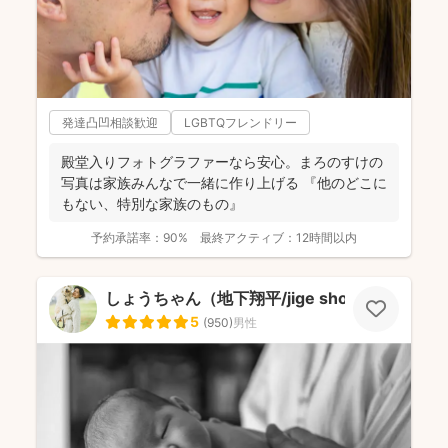
発達凸凹相談歓迎
LGBTQフレンドリー
殿堂入りフォトグラファーなら安心。まろのすけの
写真は家族みんなで一緒に作り上げる 『他のどこに
もない、特別な家族のもの』
予約承諾率：
90%
最終アクティブ：
12時間以内
しょうちゃん（地下翔平/jige shohe）
5
(
950
)
男性