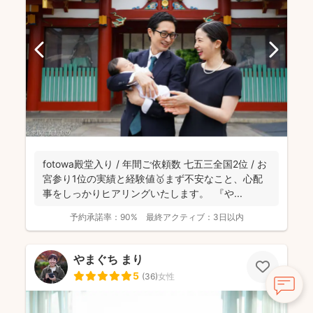
fotowa殿堂入り / 年間ご依頼数 七五三全国2位 / お
宮参り1位の実績と経験値🥇まず不安なこと、心配
事をしっかりヒアリングいたします。 『や...
予約承諾率：
90%
最終アクティブ：
3日以内
やまぐち まり
5
(
36
)
女性