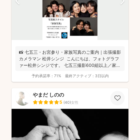
📸 七五三・お宮参り・家族写真のご案内｜出張撮影
カメラマン 松井シンジ こんにちは、フォトグラフ
ァー松井シンジです。 七五三撮影600組以上／家
族...
予約承諾率：
71%
最終アクティブ：
3日以内
やまだ しのの
5
(
40
)
女性