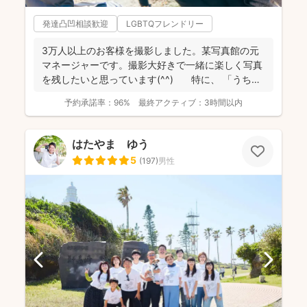
発達凸凹相談歓迎
LGBTQフレンドリー
3万人以上のお客様を撮影しました。某写真館の元
マネージャーです。撮影大好きで一緒に楽しく写真
を残したいと思っています(^^) 特に、 「うち
の...
予約承諾率：
96%
最終アクティブ：
3時間以内
はたやま ゆう
5
(
197
)
男性