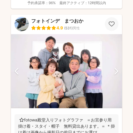
予約承諾率：
96%
最終アクティブ：
12時間以内
フォトインデ まつおか
4.9
(
531
)
男性
⭐️fotowa殿堂入りフォトグラファ ＝お宮参り用
掛け着・スタイ・帽子 無料貸出あります。＝ ＊掛
け着は画像から撮影日の前日までにお選び...