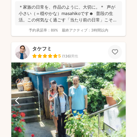
＊家族の日常を、作品のように、大切に。＊ 声が
小さい（＝穏やかな）masahikoです☻ 普段の生
活。この何気なく過ごす「当たり前の日常」こそ...
予約承諾率：
89%
最終アクティブ：
3時間以内
タケフミ
5
(
136
)
男性