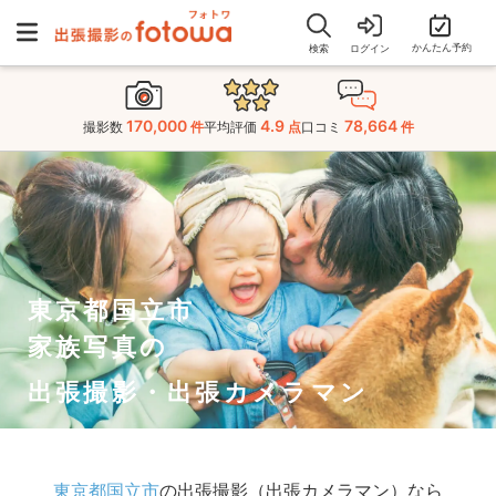
かんたん予約
検索
ログイン
170,000
4.9
78,664
撮影数
件
平均評価
点
口コミ
件
東京都国立市
家族写真の
出張撮影・出張カメラマン
東京都国立市
の出張撮影（出張カメラマン）なら