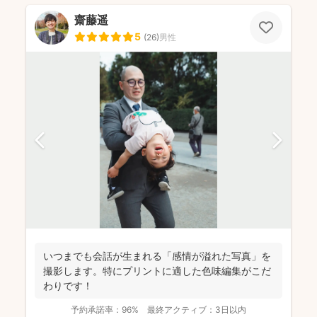
齋藤遥
5
(
26
)
男性
いつまでも会話が生まれる「感情が溢れた写真」を
撮影します。特にプリントに適した色味編集がこだ
わりです！
予約承諾率：
96%
最終アクティブ：
3日以内