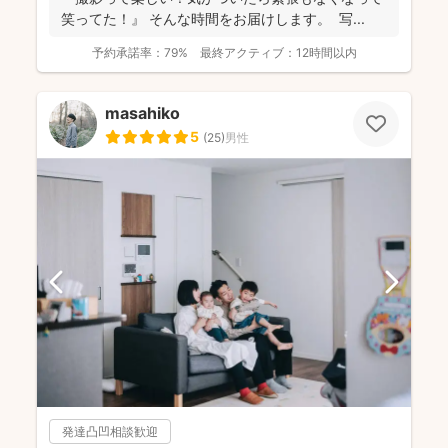
笑ってた！』 そんな時間をお届けします。 写...
予約承諾率：
79%
最終アクティブ：
12時間以内
masahiko
5
(
25
)
男性
発達凸凹相談歓迎