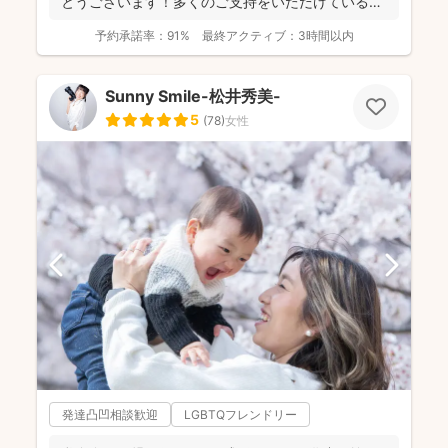
とうございます！多くのご支持をいただけているこ
とが、...
予約承諾率：
91%
最終アクティブ：
3時間以内
Sunny Smile-松井秀美-
5
(
78
)
女性
発達凸凹相談歓迎
LGBTQフレンドリー