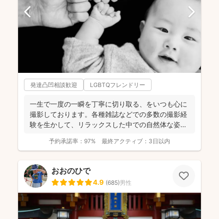
発達凸凹相談歓迎
LGBTQフレンドリー
一生で一度の一瞬を丁寧に切り取る、をいつも心に
撮影しております。各種雑誌などでの多数の撮影経
験を生かして、リラックスした中での自然体な姿の
お写真を、ベスト...
予約承諾率：
97%
最終アクティブ：
3日以内
おおのひで
4.9
(
685
)
男性