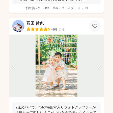
予約承諾率：
88%
最終アクティブ：
3日以内
羽田 哲也
5
(
868
)
男性
2児のパパで、fotowa殿堂入りフォトグラファーが
『撮影って楽しい！気がついたら緊張もなくなって