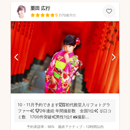
栗田 広行
5
(
1708
)
男性
10・11月予約できます🍁🎖初代殿堂入りフォトグラ
ファー✨ 🏆2年連続 年間撮影数 全国1位✨ 🥇口コ
ミ数 1700件突破✨男性1位‼️ 📸撮影...
予約承諾率：
96%
最終アクティブ：
12時間以内