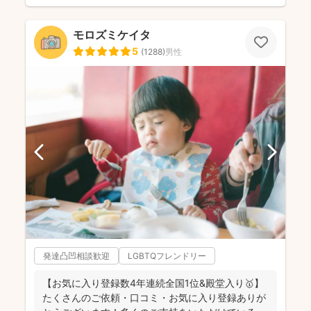
モロズミケイタ
5
(
1288
)
男性
発達凸凹相談歓迎
LGBTQフレンドリー
【お気に入り登録数4年連続全国1位&殿堂入り🥇】
たくさんのご依頼・口コミ・お気に入り登録ありが