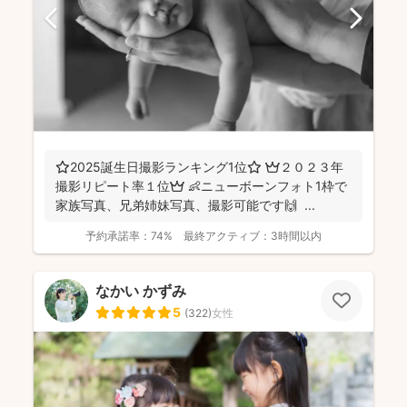
⭐️2025誕生日撮影ランキング1位⭐️ 👑２０２３年
撮影リピート率１位👑 👶ニューボーンフォト1枠で
家族写真、兄弟姉妹写真、撮影可能です🙌 ...
予約承諾率：
74%
最終アクティブ：
3時間以内
なかい かずみ
5
(
322
)
女性