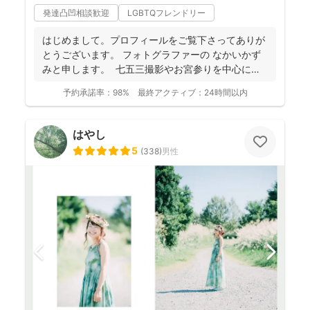
発達凸凹相談歓迎
LGBTQフレンドリー
はじめまして。プロフィールをご覧下さってありが
とうございます。 フォトグラファーの なかいかず
みと申します。 七五三撮影やお宮参りを中心に家
族写真...
予約承諾率：
98%
最終アクティブ：
24時間以内
はやし
5
(
338
)
男性