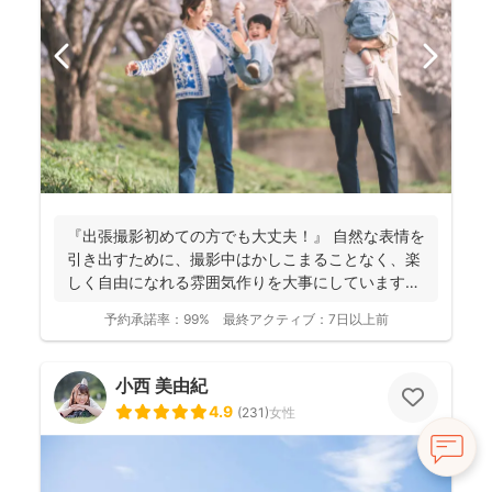
『出張撮影初めての方でも大丈夫！』 自然な表情を
引き出すために、撮影中はかしこまることなく、楽
しく自由になれる雰囲気作りを大事にしています＾
＾ こ...
予約承諾率：
99%
最終アクティブ：
7日以上前
小西 美由紀
4.9
(
231
)
女性