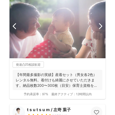
発達凸凹相談歓迎
【年間最多撮影の実績】産着セット（男女各2色）
レンタル無料。着付けも綺麗にさせていただきま
す。納品枚数200〜300枚（目安）保育士資格を持
つ妻の監修の下...
予約承諾率：
97%
最終アクティブ：
12時間以内
t s u t s u m / 左嵜 葉子