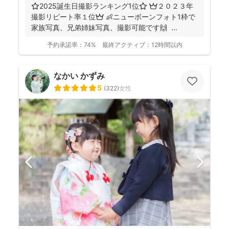
⭐️2025誕生日撮影ランキング1位⭐️ 👑２０２３年
撮影リピート率１位👑 👶ニューボーンフォト1枠で
家族写真、兄弟姉妹写真、撮影可能です🙌 ...
予約承諾率：
74%
最終アクティブ：
12時間以内
なかい かずみ
5
(
322
)
女性