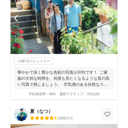
LGBTQフレンドリー
華やかで深く豊かな色彩の写真が評判です！ ご家
族の大切な時間を、何度も見たくなるような質の高
い写真で残しましょう。 空気感のある自然なスナ
ップ...
予約承諾率：
96%
最終アクティブ：
3日以内
夏（なつ）
5
(
265
)
男性