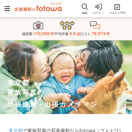
かんたん予約
検索
ログイン
170,000
4.9
78,673
撮影数
件
平均評価
点
口コミ
件
東京都
家族写真の
出張撮影・出張カメラマン
東京都
で家族写真の写真撮影ならfotowa（フォトワ）