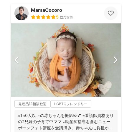
MamaCocoro
5
(
27
)
女性
発達凸凹相談歓迎
LGBTQフレンドリー
⋆150人以上の赤ちゃんを撮影📷💕 ⋆看護師資格あり
の2兄妹の子育て中ママ ⋆助産師指導を含むニュー
ボーンフォト講座を受講済み。赤ちゃんに負担かけ