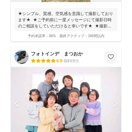
★シンプル、質感、空気感を意識して撮影しており
ます★ ★ご予約前に一度メッセージにて撮影日時
のご相談をしていただけると幸いです★ ★撮影に
つい...
予約承諾率：
96%
最終アクティブ：
3時間以内
フォトインデ まつおか
4.9
(
531
)
男性