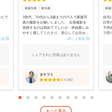
家族写真
東京都
家族
ったで
3世代、70代から3歳までの11人で家族写
自宅
真の撮影をお願いしました。 出張撮影を
日常
依頼するのは初めてでしたが、終始親しみ
子供
やすく接してくださり、安心してお任せす
で切
ることができました。撮影中は的確に立ち
光の
見る
詳しく見る
位置やポーズをご提案いただき、全員の集
した
合写真はもちろん、それぞれの家族や子ど
たの
もたちの自然な笑顔もたくさん残してくだ
シェアされた写真はありません
さいました。 当日は曇り空でしたが、室
内・屋外ともに光を上手に取り入れた明る
く色鮮やかな写真に仕上げていただき、大
タケフミ
変満足しています。本当にありがとうござ
5
(
136
)
いました。
もっと見る