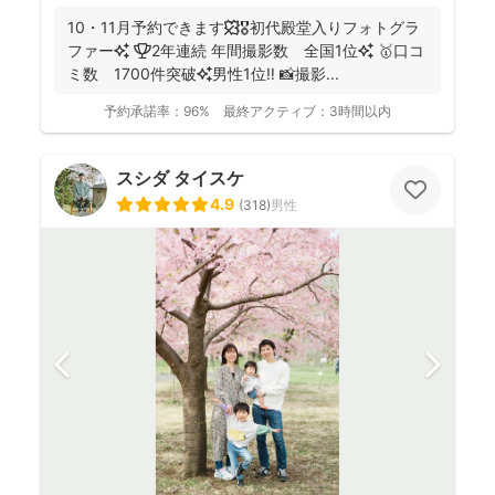
10・11月予約できます🍁🎖初代殿堂入りフォトグラ
ファー✨ 🏆2年連続 年間撮影数 全国1位✨ 🥇口コ
ミ数 1700件突破✨男性1位‼️ 📸撮影...
予約承諾率：
96%
最終アクティブ：
3時間以内
スシダ タイスケ
4.9
(
318
)
男性