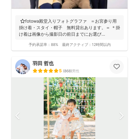
⭐️fotowa殿堂入りフォトグラファ ＝お宮参り用
掛け着・スタイ・帽子 無料貸出あります。＝ ＊掛
け着は画像から撮影日の前日までにお選び...
予約承諾率：
88%
最終アクティブ：
12時間以内
羽田 哲也
5
(
868
)
男性