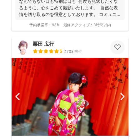
なんでもない日も特別は日も 何度も見返したくな
るように、心をこめて撮影いたします。 自然な表
情を切り取るのを得意としております。 コミュニ...
予約承諾率：
93%
最終アクティブ：
3時間以内
栗田 広行
5
(
1708
)
男性