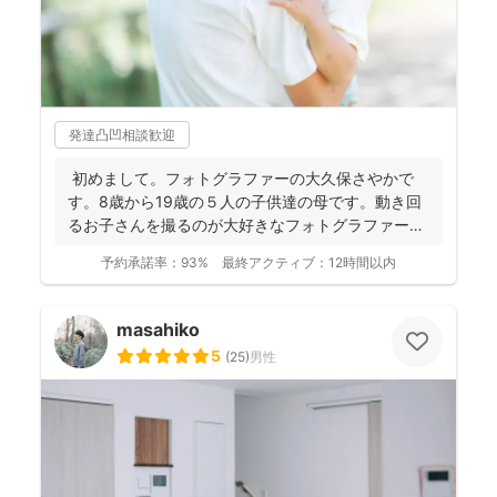
発達凸凹相談歓迎
初めまして。フォトグラファーの大久保さやかで
す。8歳から19歳の５人の子供達の母です。動き回
るお子さんを撮るのが大好きなフォトグラファーで
す！ . ...
予約承諾率：
93%
最終アクティブ：
12時間以内
masahiko
5
(
25
)
男性