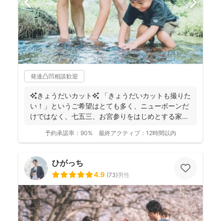
発達凸凹相談歓迎
✨きょうだいカット✨ 「きょうだいカットも撮りた
い！」というご希望はとても多く、ニューボーンだ
けではなく、七五三、お宮参りをはじめとする家族
写真を得意と...
予約承諾率：
90%
最終アクティブ：
12時間以内
ひがっち
4.9
(
73
)
男性