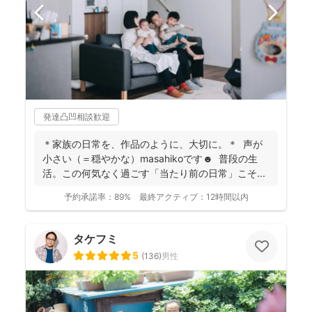
発達凸凹相談歓迎
＊家族の日常を、作品のように、大切に。＊ 声が
小さい（＝穏やかな）masahikoです☻ 普段の生
活。この何気なく過ごす「当たり前の日常」こそ...
予約承諾率：
89%
最終アクティブ：
12時間以内
タケフミ
5
(
136
)
男性