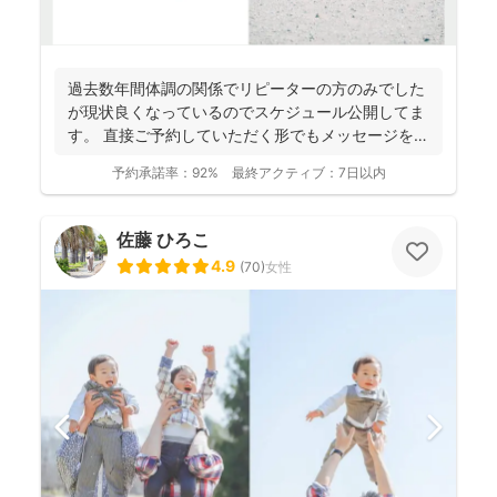
過去数年間体調の関係でリピーターの方のみでした
が現状良くなっているのでスケジュール公開してま
す。 直接ご予約していただく形でもメッセージを送
って頂く形で...
予約承諾率：
92%
最終アクティブ：
7日以内
佐藤 ひろこ
4.9
(
70
)
女性