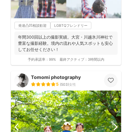
発達凸凹相談歓迎
LGBTQフレンドリー
年間300回以上の撮影実績。大宮・川越氷川神社で
豊富な撮影経験。境内の流れや人気スポットも安心
してお任せください！
予約承諾率：
99%
最終アクティブ：
3時間以内
Tomomi photography
5
(
503
)
女性