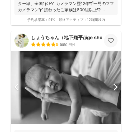
ター率、全国1位👑 カメラマン歴12年🌱一児のママ
カメラマン🌱 携わったご家族は800組以上🌱...
予約承諾率：
91%
最終アクティブ：
12時間以内
しょうちゃん（地下翔平/jige shohe）
5
(
950
)
男性