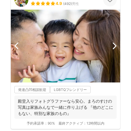
4.9
(
492
)
男性
発達凸凹相談歓迎
LGBTQフレンドリー
殿堂入りフォトグラファーなら安心。まろのすけの
写真は家族みんなで一緒に作り上げる 『他のどこに
もない、特別な家族のもの』
予約承諾率：
90%
最終アクティブ：
12時間以内