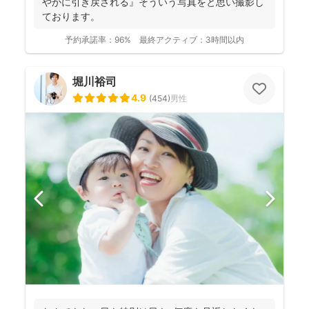
やかに引き戻される』そういう写真をと思い撮影し
ております。
予約承諾率：
96%
最終アクティブ：
3時間以内
堀川裕司
4.9
(
454
)
男性