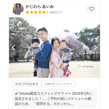
かじわら あいみ
5
(
592
)
女性
発達凸凹相談歓迎
LGBTQフレンドリー
🌿 fotowa殿堂入りフォトグラファー 2024年2月に
認定されました！ . . ご予約の前にスケジュール確
認のため、 「質問する」ボタンから...