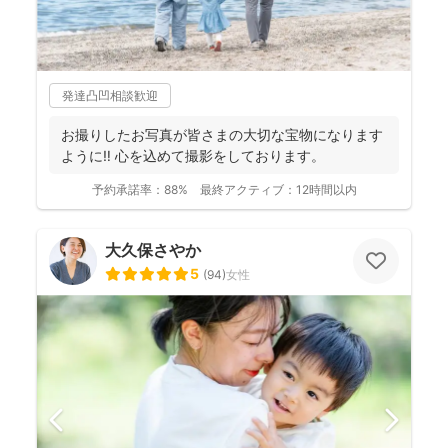
発達凸凹相談歓迎
お撮りしたお写真が皆さまの大切な宝物になります
ように‼︎ 心を込めて撮影をしております。
予約承諾率：
88%
最終アクティブ：
12時間以内
大久保さやか
5
(
94
)
女性