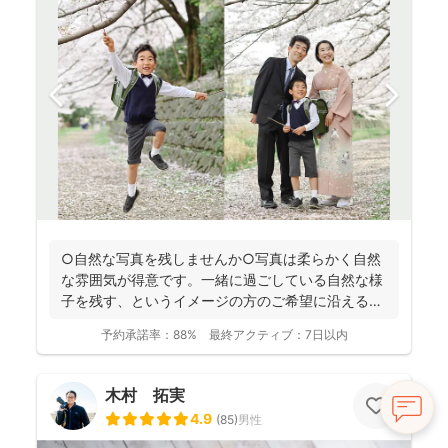
○自然な写真を残しませんか○写真は柔らかく自然
な雰囲気が得意です。一緒に過ごしている自然な様
子を残す、というイメージの方のご希望に沿えるか
と思います。 ...
予約承諾率：
88%
最終アクティブ：
7日以内
木村 拓実
4.9
(
85
)
男性