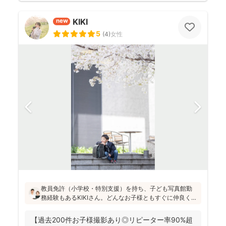
KIKI
new
5
(
4
)
女性
教員免許（小学校・特別支援）を持ち、子ども写真館勤
務経験もあるKIKIさん。どんなお子様ともすぐに仲良くな
れる安心感があります！会話や遊びを通して自然な笑顔
を引き出し、日々成長している大切な瞬間を写真に記録
【過去200件お子様撮影あり◎リピーター率90%超
することを大切にされています(^^)