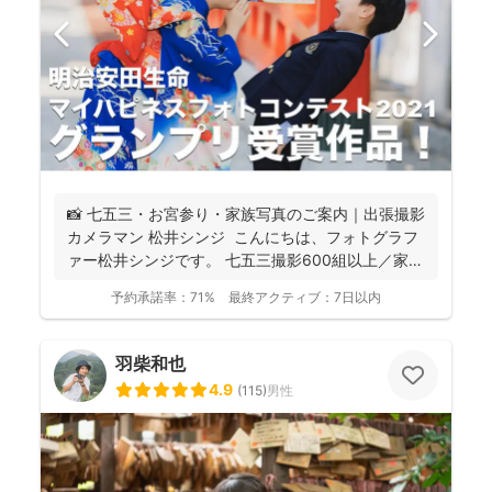
📸 七五三・お宮参り・家族写真のご案内｜出張撮影
カメラマン 松井シンジ こんにちは、フォトグラフ
ァー松井シンジです。 七五三撮影600組以上／家
族...
予約承諾率：
71%
最終アクティブ：
7日以内
羽柴和也
4.9
(
115
)
男性