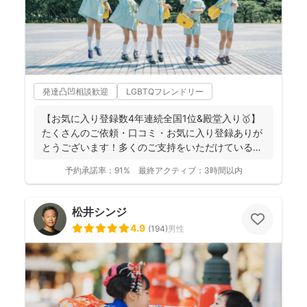
発達凸凹相談歓迎
LGBTQフレンドリー
【お気に入り登録数4年連続全国1位&殿堂入り🥇】
たくさんのご依頼・口コミ・お気に入り登録ありが
とうございます！多くのご支持をいただけているこ
とが、...
予約承諾率：
91%
最終アクティブ：
3時間以内
松井シンジ
4.9
(
194
)
男性