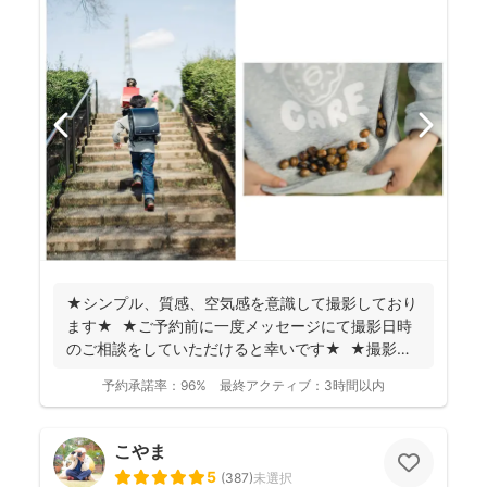
★シンプル、質感、空気感を意識して撮影しており
ます★ ★ご予約前に一度メッセージにて撮影日時
のご相談をしていただけると幸いです★ ★撮影に
つい...
予約承諾率：
96%
最終アクティブ：
3時間以内
こやま
5
(
387
)
未選択