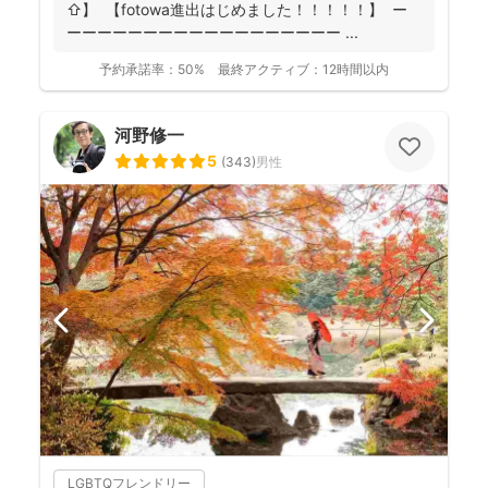
⇧】 【fotowa進出はじめました！！！！！】 ー
ーーーーーーーーーーーーーーーーーー ...
予約承諾率：
50%
最終アクティブ：
12時間以内
河野修一
5
(
343
)
男性
LGBTQフレンドリー