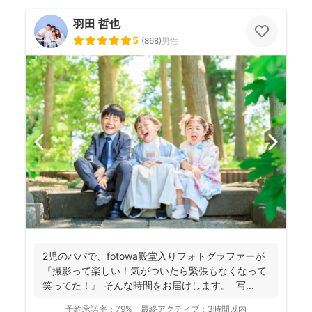
羽田 哲也
5
(
868
)
男性
2児のパパで、fotowa殿堂入りフォトグラファーが
『撮影って楽しい！気がついたら緊張もなくなって
笑ってた！』 そんな時間をお届けします。 写...
予約承諾率：
79%
最終アクティブ：
3時間以内