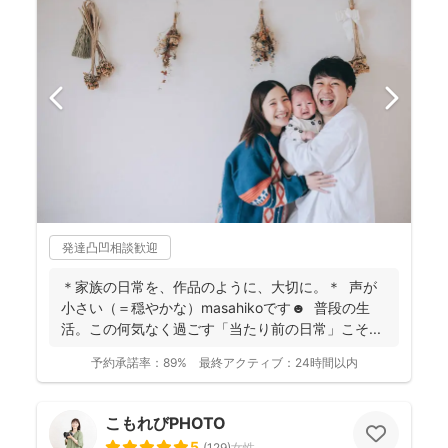
発達凸凹相談歓迎
＊家族の日常を、作品のように、大切に。＊ 声が
小さい（＝穏やかな）masahikoです☻ 普段の生
活。この何気なく過ごす「当たり前の日常」こそ...
予約承諾率：
89%
最終アクティブ：
24時間以内
こもれびPHOTO
5
(
129
)
女性