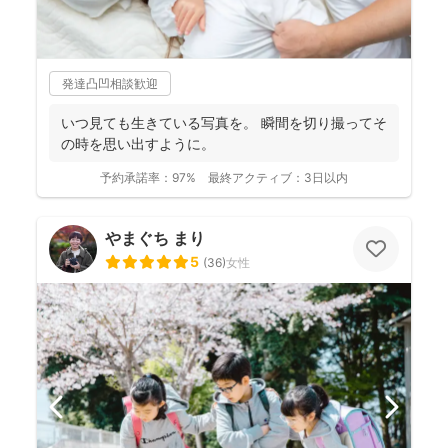
発達凸凹相談歓迎
いつ見ても生きている写真を。 瞬間を切り撮ってそ
の時を思い出すように。
予約承諾率：
97%
最終アクティブ：
3日以内
やまぐち まり
5
(
36
)
女性