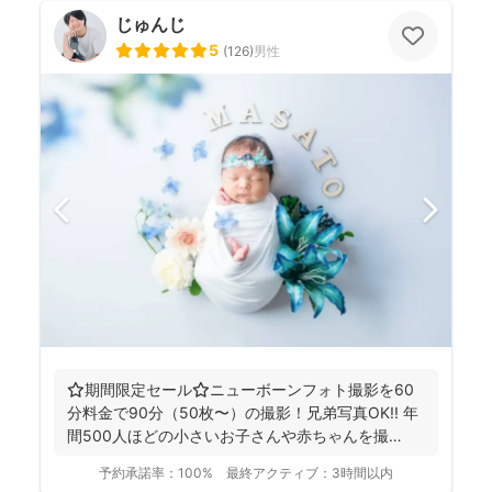
じゅんじ
5
(
126
)
男性
⭐️期間限定セール⭐️ニューボーンフォト撮影を60
分料金で90分（50枚〜）の撮影！兄弟写真OK!! 年
間500人ほどの小さいお子さんや赤ちゃんを撮
影！...
予約承諾率：
100%
最終アクティブ：
3時間以内