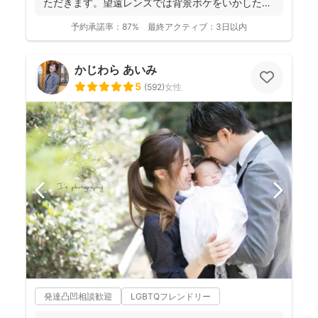
ただきます。望遠レンズでは背景ボケをいかしたお
写真を撮影させて...
予約承諾率：
87%
最終アクティブ：
3日以内
かじわら あいみ
5
(
592
)
女性
発達凸凹相談歓迎
LGBTQフレンドリー