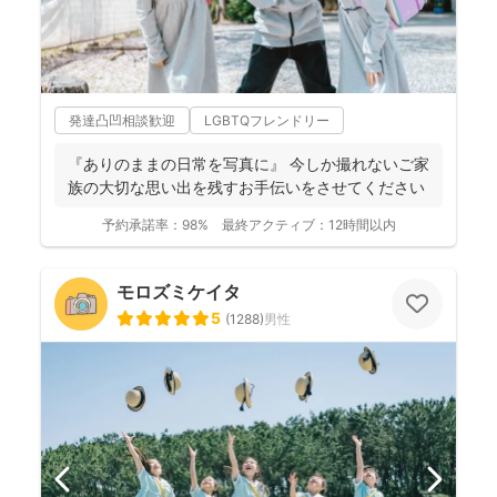
発達凸凹相談歓迎
LGBTQフレンドリー
『ありのままの日常を写真に』 今しか撮れないご家
族の大切な思い出を残すお手伝いをさせてください
予約承諾率：
98%
最終アクティブ：
12時間以内
モロズミケイタ
5
(
1288
)
男性