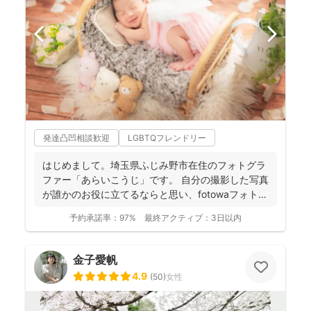
発達凸凹相談歓迎
LGBTQフレンドリー
はじめまして。埼玉県ふじみ野市在住のフォトグラ
ファー「あらいこうじ」です。 自分の撮影した写真
が誰かのお役に立てるならと思い、fotowaフォトグ
ラファ...
予約承諾率：
97%
最終アクティブ：
3日以内
金子愛帆
4.9
(
50
)
女性