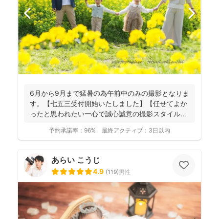
6月から9月まで猛暑の為午前中のみの撮影となりま
す。【七五三受付開始いたしました】【任せてよか
ったと思われたい一心で誠心誠意の撮影スタイル】
【納品枚数26...
予約承諾率：
96%
最終アクティブ：
3日以内
あらい こうじ
4.9
(
119
)
男性