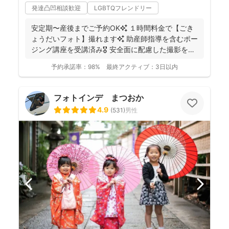
発達凸凹相談歓迎
LGBTQフレンドリー
安定期〜産後までご予約OK✨ １時間料金で【ごき
ょうだいフォト】撮れます✨ 助産師指導を含むポー
ジング講座を受講済み🎖️ 安全面に配慮した撮影を行
っ...
予約承諾率：
98%
最終アクティブ：
3日以内
フォトインデ まつおか
4.9
(
531
)
男性