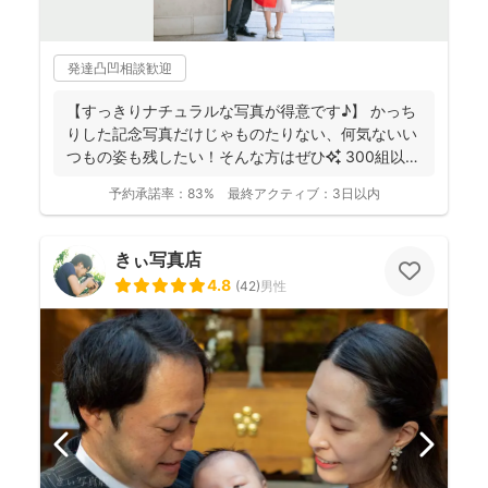
発達凸凹相談歓迎
【すっきりナチュラルな写真が得意です♪】 かっち
りした記念写真だけじゃものたりない、何気ないい
つもの姿も残したい！そんな方はぜひ✨️ 300組以上
のご...
予約承諾率：
83%
最終アクティブ：
3日以内
きぃ写真店
4.8
(
42
)
男性