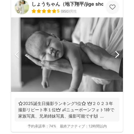
しょうちゃん（地下翔平/jige shohe）
5
(
950
)
男性
⭐️2025誕生日撮影ランキング1位⭐️ 👑２０２３年
撮影リピート率１位👑 👶ニューボーンフォト1枠で
家族写真、兄弟姉妹写真、撮影可能です🙌 ...
予約承諾率：
74%
最終アクティブ：
12時間以内