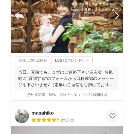
発達凸凹相談歓迎
LGBTQフレンドリー
当日、直前でも、まずはご連絡下さい🌸🌸🌸 お気
軽に"質問する"のフォームから日程確認のメッセー
ジを下さいませ♪（素早いご返信を心掛けておりま
す） ...
予約承諾率：
82%
最終アクティブ：
24時間以内
masahiko
5
(
25
)
男性