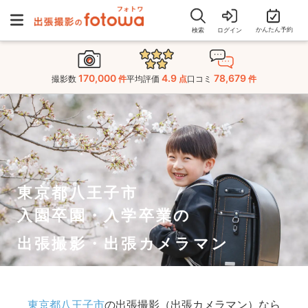
かんたん予約
検索
ログイン
170,000
4.9
78,679
撮影数
件
平均評価
点
口コミ
件
東京都八王子市
入園卒園・入学卒業の
出張撮影・出張カメラマン
東京都八王子市
の出張撮影（出張カメラマン）なら