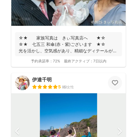
☆★ 家族写真は きぃ写真店へ ★☆
☆★ 七五三 和傘(赤・紫)ございます ★☆
光を活かし、空気感があり、精細なディテールが残
るお...
予約承諾率：
72%
最終アクティブ：
7日以内
伊達千明
5
(
6
)
女性