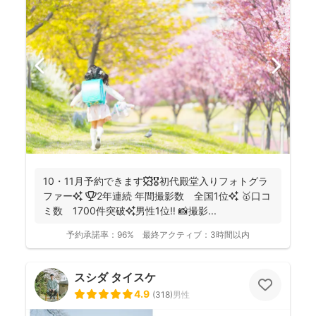
10・11月予約できます🍁🎖初代殿堂入りフォトグラ
ファー✨ 🏆2年連続 年間撮影数 全国1位✨ 🥇口コ
ミ数 1700件突破✨男性1位‼️ 📸撮影...
予約承諾率：
96%
最終アクティブ：
3時間以内
スシダ タイスケ
4.9
(
318
)
男性