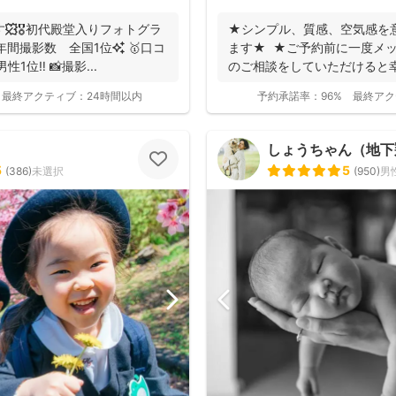
す🍁🎖初代殿堂入りフォトグラ
★シンプル、質感、空気感を
ます★ ★ご予約前に一度メ
1位‼️ 📸撮影...
のご相談をしていただけると
つい...
最終アクティブ：
24時間以内
予約承諾率：
96%
最終アク
しょうちゃん（地下翔平/
5
5
(
386
)
未選択
(
950
)
男