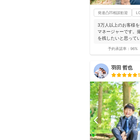
発達凸凹相談歓迎
L
3万人以上のお客様
マネージャーです。
を残したいと思ってい
の...
予約承諾率：
96%
羽田 哲也