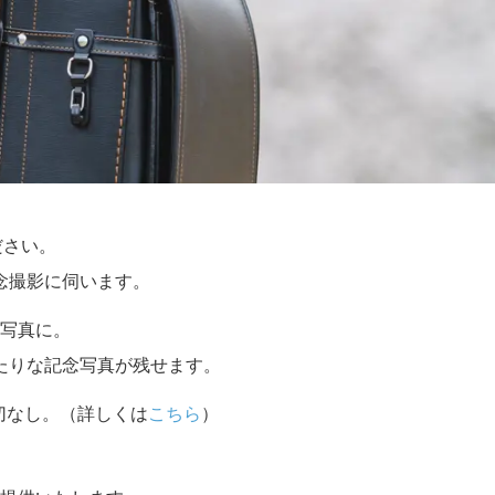
ださい。
念撮影に伺います。
写真に。
たりな記念写真が残せます。
切なし。（詳しくは
こちら
）