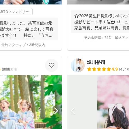
GBTQフレンドリー
⭐️2025誕生日撮影ランキング
撮影リピート率１位👑 👶ニ
を撮影しました。某写真館の元
家族写真、兄弟姉妹写真、撮影可
撮影大好きで一緒に楽しく写真
ます(^^) 特に、 「うち
予約承諾率：
74%
最終アク
最終アクティブ：
3時間以内
堀川裕司
5
4.9
(
868
)
男性
(
454
)