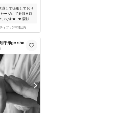
意識して撮影しており
ッセージにて撮影日時
幸いです★ ★撮影に
ティブ：
3時間以内
jige shohe）
性