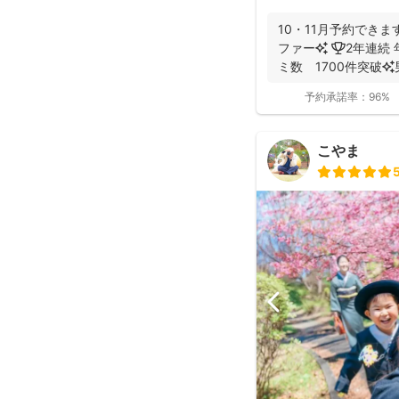
10・11月予約できま
ファー✨ 🏆2年連続 年間撮影数 全国1位✨ 🥇口コ
ミ数 1700件突破✨男性
予約承諾率：
96%
こやま