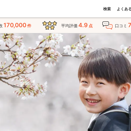
検索
よくあ
170,000
4.9
数
件
平均評価
点
口コミ