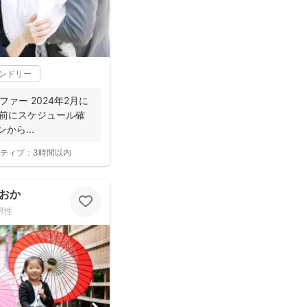
レンドリー
ラファー 2024年2月に
約の前にスケジュール確
から...
ティブ：
3時間以内
おか
男性