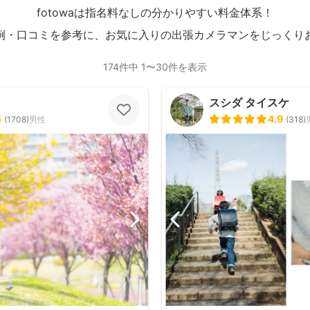
fotowaは指名料なしの分かりやすい料金体系！
例・口コミを参考に、お気に入りの出張カメラマンをじっくり
174件中 1〜30件を表示
スシダ タイスケ
5
4.9
(
1708
)
男性
(
318
)