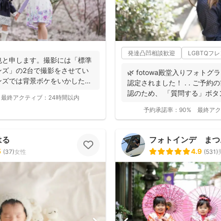
発達凸凹相談歓迎
LGBTQフ
也と申します。撮影には「標準
ンズ」の2台で撮影をさせてい
🌿 fotowa殿堂入りフォトグ
ンズでは背景ボケをいかしたお
認定されました！ . . ご予
認のため、 「質問する」ボタン
最終アクティブ：
24時間以内
予約承諾率：
90%
最終アク
はる
フォトインデ まつ
5
4.9
(
37
)
女性
(
531
)