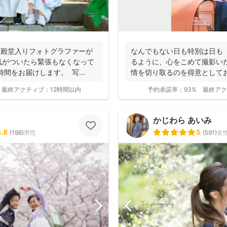
wa殿堂入りフォトグラファーが
なんでもない日も特別は日も
気がついたら緊張もなくなって
るように、心をこめて撮影い
間をお届けします。 写...
情を切り取るのを得意としており
最終アクティブ：
12時間以内
予約承諾率：
93%
最終アク
かじわら あいみ
4.8
5
(
198
)
男性
(
591
)
女