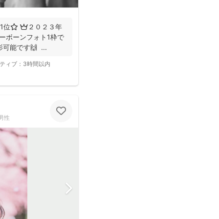
1位⭐️ 👑２０２３年
ューボーンフォト1枠で
能です🙌 ...
ティブ：
3時間以内
男性