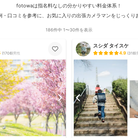
fotowaは指名料なしの分かりやすい料金体系！
例・口コミを参考に、お気に入りの出張カメラマンをじっくり
186件中 1〜30件を表示
スシダ タイスケ
5
4.9
(
1708
)
男性
(
318
)