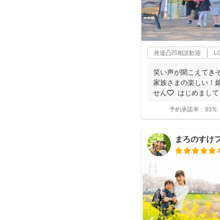
発達凸凹相談歓迎
L
笑い声が聞こえてきそ
家族さまの楽しい！
せん🧡 ⁡ はじめま
和...
予約承諾率：
93%
まろのすけ