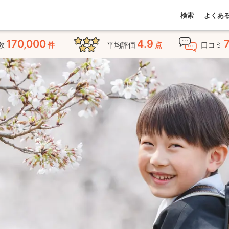
検索
よくあ
170,000
4.9
数
件
平均評価
点
口コミ