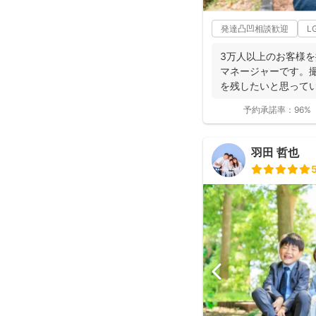
発達凸凹相談歓迎
L
3万人以上のお客様
マネージャーです。
を残したいと思ってい
の...
予約承諾率：
96%
羽田 哲也