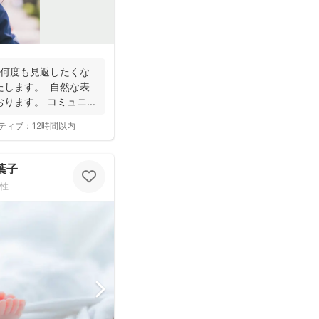
 何度も見返したくな
たします。 自然な表
ます。 コミュニ...
ティブ：
12時間以内
嵜 葉子
性