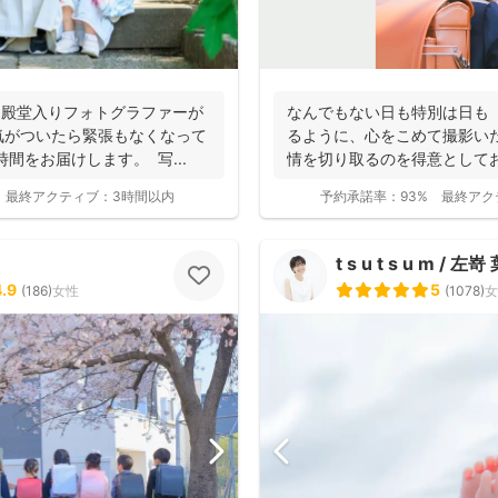
wa殿堂入りフォトグラファーが
なんでもない日も特別は日も
気がついたら緊張もなくなって
るように、心をこめて撮影い
間をお届けします。 写...
情を切り取るのを得意としており
最終アクティブ：
3時間以内
予約承諾率：
93%
最終アク
t s u t s u m / 左
4.9
5
(
186
)
女性
(
1078
)
女