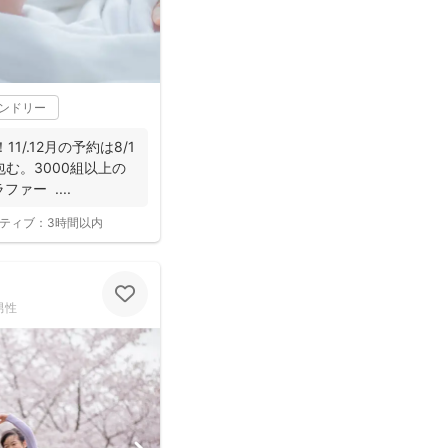
レンドリー
1/.12月の予約は8/1
む。3000組以上の
ァー ....
ティブ：
3時間以内
男性