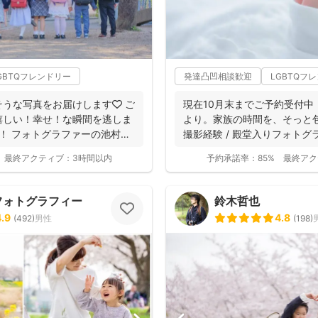
GBTQフレンドリー
発達凸凹相談歓迎
LGBTQフ
うな写真をお届けします🧡 ご
現在10月末までご予約受付中！1
嬉しい！幸せ！な瞬間を逃しま
より。家族の時間を、そっと包
して！ フォトグラファーの池村
撮影経験 / 殿堂入りフォトグラフ
最終アクティブ：
3時間以内
予約承諾率：
85%
最終アク
フォトグラフィー
鈴木哲也
4.9
4.8
(
492
)
男性
(
198
)