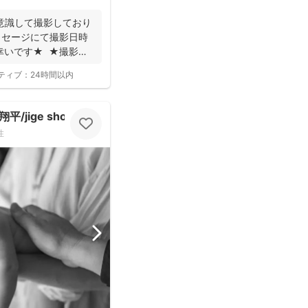
意識して撮影しており
ッセージにて撮影日時
幸いです★ ★撮影に
ティブ：
24時間以内
jige shohe）
性