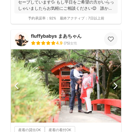
セーブしています💦 もし平日をご希望の方がいらっ
しゃいましたらお気軽にご相談ください😌 誰かに
と...
予約承諾率：
92%
最終アクティブ：
7日以上前
fluffybabys まあちゃん
4.9
(
75
)
女性
産着の貸出OK
産着の着付OK