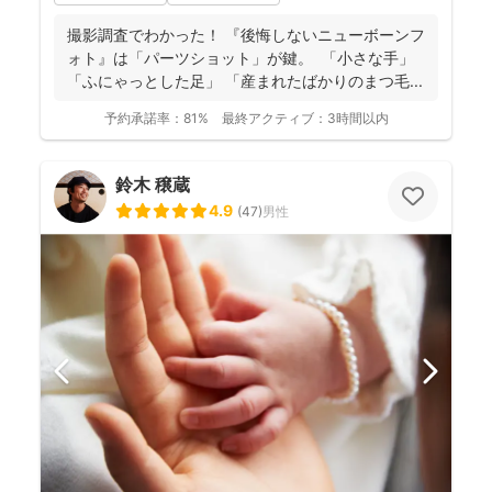
撮影調査でわかった！ 『後悔しないニューボーンフ
ォト』は「パーツショット」が鍵。 「小さな手」
「ふにゃっとした足」 「産まれたばかりのまつ毛...
予約承諾率：
81%
最終アクティブ：
3時間以内
鈴木 穣蔵
4.9
(
47
)
男性