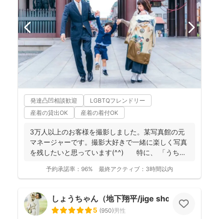
発達凸凹相談歓迎
LGBTQフレンドリー
産着の貸出OK
産着の着付OK
3万人以上のお客様を撮影しました。某写真館の元
マネージャーです。撮影大好きで一緒に楽しく写真
を残したいと思っています(^^) 特に、 「うち
の...
予約承諾率：
96%
最終アクティブ：
3時間以内
しょうちゃん（地下翔平/jige shohe）
5
(
950
)
男性