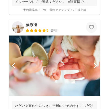
メッセージにてご連絡ください。 ※諸事情で...
予約承諾率：
97%
最終アクティブ：
7日以上前
藤原凄
5
(
9
)
男性
ただいま育休中につき、平日のご予約をすこしだけ