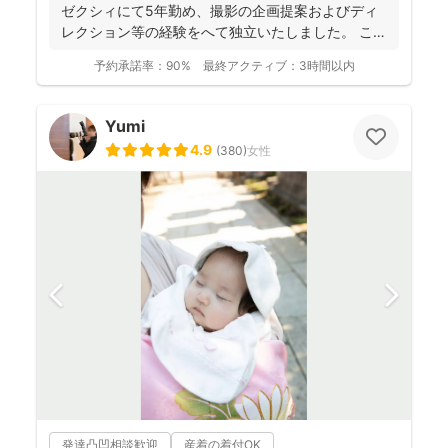
ゼクシィにて5年勤め、撮影の企画提案およびディ
レクション等の経験をへて独立いたしました。 これ
までに1...
予約承諾率：
90%
最終アクティブ：
3時間以内
Yumi
4.9
(
380
)
女性
発達凸凹相談歓迎
産着の着付OK