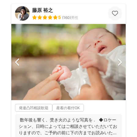
藤原 裕之
5
(
160
)
男性
発達凸凹相談歓迎
産着の着付OK
数年後も響く、焚き火のような写真を . ◆ロケー
ション、日時によってはご相談させていただいてお
りますので、ご予約の前に下の方までお読みいた...