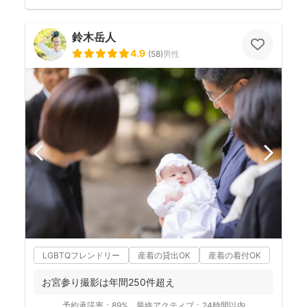
鈴木岳人
4.9
(
58
)
男性
LGBTQフレンドリー
産着の貸出OK
産着の着付OK
お宮参り撮影は年間250件超え
予約承諾率：
89%
最終アクティブ：
24時間以内