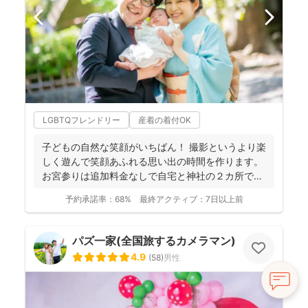
LGBTQフレンドリー
産着の着付OK
子どもの自然な笑顔がいちばん！ 撮影というより楽
しく遊んで笑顔あふれる思い出の時間を作ります。
お宮参りは追加料金なしで自宅と神社の２カ所で撮
影で...
予約承諾率：
68%
最終アクティブ：
7日以上前
パズ一家(全国旅するカメラマン)
4.9
(
58
)
男性