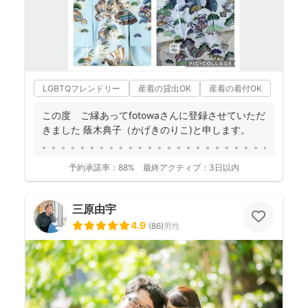
LGBTQフレンドリー
産着の貸出OK
産着の着付OK
この度 ご縁あってfotowaさんに登録させていただ
きました 蔭木典子（かげきのりこ)と申します。
。。。。。。。。。。。。。。。。。。。。。。。。。...
予約承諾率：
88%
最終アクティブ：
3日以内
三原由宇
4.9
(
86
)
男性