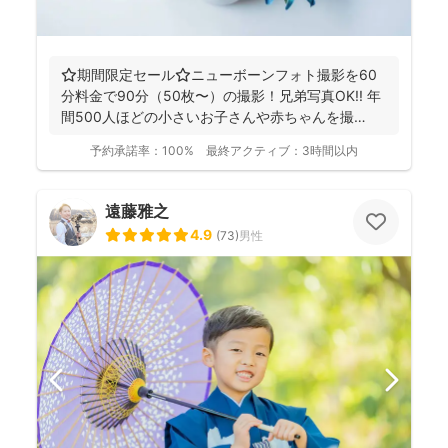
⭐️期間限定セール⭐️ニューボーンフォト撮影を60
分料金で90分（50枚〜）の撮影！兄弟写真OK!! 年
間500人ほどの小さいお子さんや赤ちゃんを撮
影！...
予約承諾率：
100%
最終アクティブ：
3時間以内
遠藤雅之
4.9
(
73
)
男性