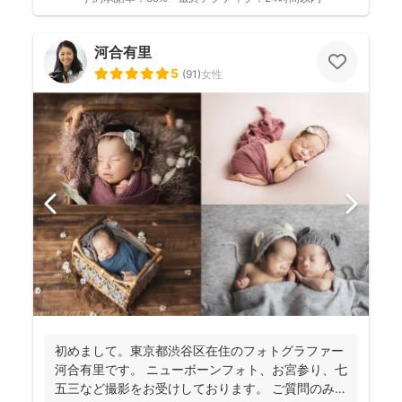
河合有里
5
(
91
)
女性
初めまして。東京都渋谷区在住のフォトグラファー
河合有里です。 ニューボーンフォト、お宮参り、七
五三など撮影をお受けしております。 ご質問のみも