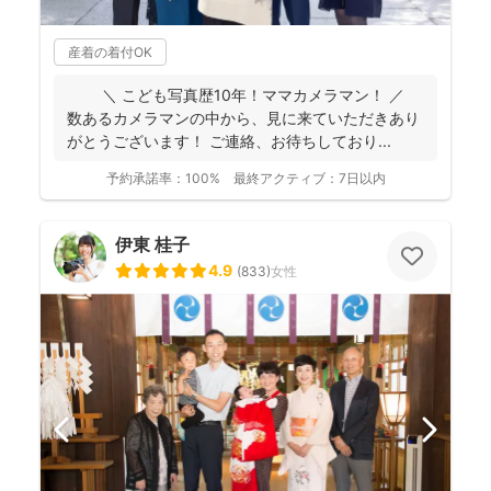
産着の着付OK
＼ こども写真歴10年！ママカメラマン！ ／
数あるカメラマンの中から、見に来ていただきあり
がとうございます！ ご連絡、お待ちしており...
予約承諾率：
100%
最終アクティブ：
7日以内
伊東 桂子
4.9
(
833
)
女性