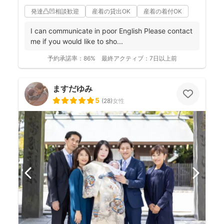
発達凸凹相談歓迎
産着の貸出OK
産着の着付OK
I can communicate in poor English Please contact
me if you would like to sho...
予約承諾率：
86%
最終アクティブ：
7日以上前
ますだゆみ
5
(
28
)
女性