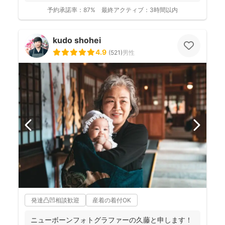
予約承諾率：
87%
最終アクティブ：
3時間以内
kudo shohei
4.9
(
521
)
男性
発達凸凹相談歓迎
産着の着付OK
ニューボーンフォトグラファーの久藤と申します！