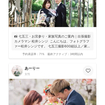
📸 七五三・お宮参り・家族写真のご案内｜出張撮影
カメラマン 松井シンジ こんにちは、フォトグラフ
ァー松井シンジです。 七五三撮影600組以上／家
族...
予約承諾率：
71%
最終アクティブ：
3時間以内
あーりー
女性