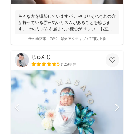
色々な方を撮影していますが， やはりそれぞれの方
が持っている雰囲気やリズムがあることを感じま
す。 そのリズムを崩さない様心がけつつ， お互い
に楽しみ...
予約承諾率：
78%
最終アクティブ：
7日以上前
じゅんじ
5
(
125
)
男性