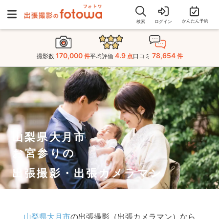
かんたん予約
検索
ログイン
170,000
4.9
78,654
撮影数
件
平均評価
点
口コミ
件
山梨県大月市
お宮参りの
出張撮影・出張カメラマン
山梨県大月市
の出張撮影（出張カメラマン）なら