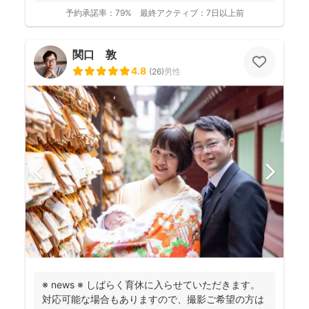
大歓迎で...
予約承諾率：
79%
最終アクティブ：
7日以上前
関口 敦
4.8
(
26
)
男性
※ news ※ しばらく育休に入らせていただきます。
対応可能な場合もありますので、撮影ご希望の方は