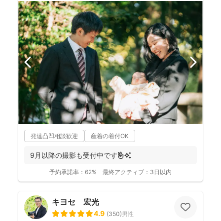
発達凸凹相談歓迎
産着の着付OK
9月以降の撮影も受付中です✌️✨
予約承諾率：
62%
最終アクティブ：
3日以内
キヨセ 宏光
4.9
(
350
)
男性