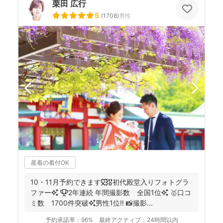
栗田 広行
5
(
1708
)
男性
産着の着付OK
10・11月予約できます🍁🎖初代殿堂入りフォトグラ
ファー✨ 🏆2年連続 年間撮影数 全国1位✨ 🥇口コ
ミ数 1700件突破✨男性1位‼️ 📸撮影...
予約承諾率：
96%
最終アクティブ：
24時間以内