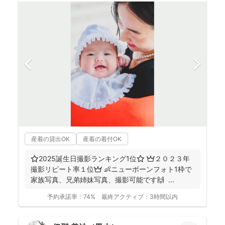
産着の貸出OK
産着の着付OK
⭐️2025誕生日撮影ランキング1位⭐️ 👑２０２３年
撮影リピート率１位👑 👶ニューボーンフォト1枠で
家族写真、兄弟姉妹写真、撮影可能です🙌 ...
予約承諾率：
74%
最終アクティブ：
3時間以内