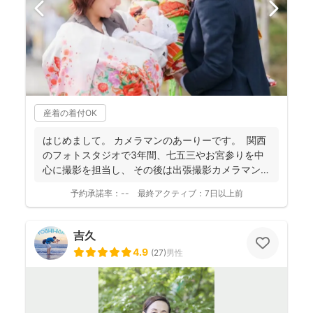
産着の着付OK
はじめまして。 カメラマンのあーりーです。 関西
のフォトスタジオで3年間、七五三やお宮参りを中
心に撮影を担当し、 その後は出張撮影カメラマンと
し...
予約承諾率：
--
最終アクティブ：
7日以上前
吉久
4.9
(
27
)
男性