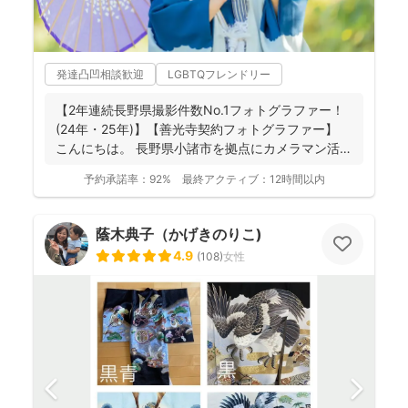
発達凸凹相談歓迎
LGBTQフレンドリー
【2年連続長野県撮影件数No.1フォトグラファー！
(24年・25年)】【善光寺契約フォトグラファー】
こんにちは。 長野県小諸市を拠点にカメラマン活
動...
予約承諾率：
92%
最終アクティブ：
12時間以内
蔭木典子（かげきのりこ)
4.9
(
108
)
女性