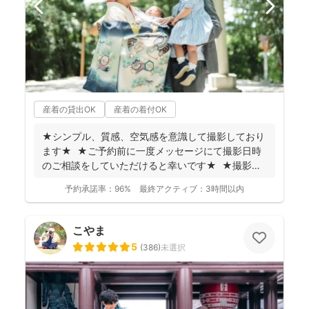
産着の貸出OK
産着の着付OK
★シンプル、質感、空気感を意識して撮影しており
ます★ ★ご予約前に一度メッセージにて撮影日時
のご相談をしていただけると幸いです★ ★撮影に
つい...
予約承諾率：
96%
最終アクティブ：
3時間以内
こやま
5
(
386
)
未選択