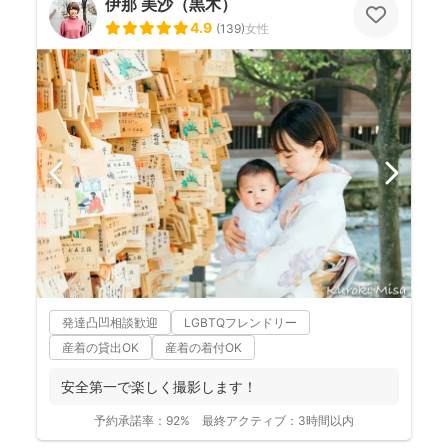
伊那 美沙（黒木）
4.9
(
139
)
女性
発達凸凹相談歓迎
LGBTQフレンドリー
産着の貸出OK
産着の着付OK
安全第一で楽しく撮影します！
予約承諾率：
92%
最終アクティブ：
3時間以内