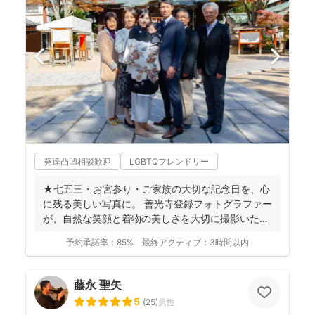
発達凸凹相談歓迎
LGBTQフレンドリー
★七五三・お宮参り・ご家族の大切な記念日を、心
に残る美しい写真に。 善光寺登録フォトグラファー
が、自然な笑顔と着物の美しさを大切に撮影いたし
ます。 ◉...
予約承諾率：
85%
最終アクティブ：
3時間以内
藤永 聖矢
5
(
25
)
男性