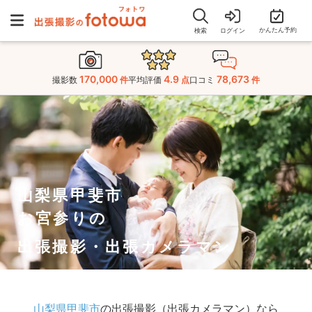
かんたん予約
検索
ログイン
170,000
4.9
78,673
撮影数
件
平均評価
点
口コミ
件
山梨県甲斐市
お宮参りの
出張撮影・出張カメラマン
山梨県甲斐市
の出張撮影（出張カメラマン）なら