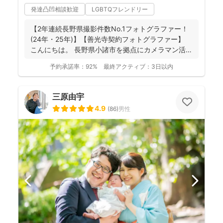
発達凸凹相談歓迎
LGBTQフレンドリー
【2年連続長野県撮影件数No.1フォトグラファー！
(24年・25年)】【善光寺契約フォトグラファー】
こんにちは。 長野県小諸市を拠点にカメラマン活
動...
予約承諾率：
92%
最終アクティブ：
3日以内
三原由宇
4.9
(
86
)
男性