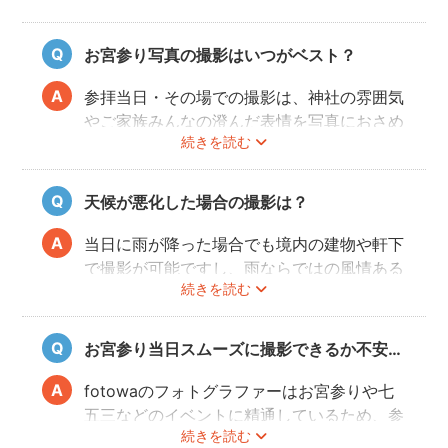
お宮参り写真の撮影はいつがベスト？
参拝当日・その場での撮影は、神社の雰囲気
やご家族みんなの澄んだ表情を写真におさめ
続きを読む
ることできオススメですが、当日は慌ただし
くて撮影はちょっと…という場合でも、出発
前のご自宅や参拝後のお食事会など想い出に
天候が悪化した場合の撮影は？
残る記念写真を撮影できます。
当日に雨が降った場合でも境内の建物や軒下
で撮影が可能ですし、雨ならではの風情ある
続きを読む
写真にも仕上がります。
また、撮影の実施が難しいと判断される天候
不良の場合、事前にフォトグラファーと決行
お宮参り当日スムーズに撮影できるか不安…
もしくは日時変更を相談してください。
日時変更方法は
こちら
をご参照ください。
fotowaのフォトグラファーはお宮参りや七
五三などのイベントに精通しているため、参
続きを読む
拝や家族団欒を乱すことなくスムーズに撮影