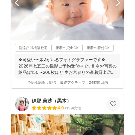
発達凸凹相談歓迎
産着の貸出OK
産着の着付OK
🍀可愛い〜娘♪がいるフォトグラファーです🍀
2026年七五三の撮影ご予約受付中です‼️ 🔷お写真の
納品は150〜200枚ほど 🔷お宮参りの産着貸出◎...
予約承諾率：
97%
最終アクティブ：
24時間以内
伊那 美沙（黒木）
4.9
(
139
)
女性