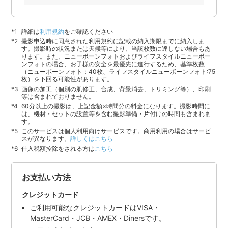
詳細は
利用規約
をご確認ください
撮影申込時に同意された利用規約に記載の納入期限までに納入しま
す。撮影時の状況または天候等により、当該枚数に達しない場合もあ
ります。また、ニューボーンフォトおよびライフスタイルニューボー
ンフォトの場合、お子様の安全を最優先に進行するため、基準枚数
（ニューボーンフォト：40枚、ライフスタイルニューボーンフォト:75
枚）を下回る可能性があります。
画像の加工（個別の肌修正、合成、背景消去、トリミング等）、印刷
等は含まれておりません。
60分以上の撮影は、上記金額×時間分の料金になります。撮影時間に
は、機材・セットの設置等を含む撮影準備・片付けの時間も含まれま
す。
このサービスは個人利用向けサービスです。商用利用の場合はサービ
スが異なります。
詳しくはこちら
仕入税額控除をされる方は
こちら
お支払い方法
クレジットカード
ご利用可能なクレジットカードはVISA・
MasterCard・JCB・AMEX・Dinersです。