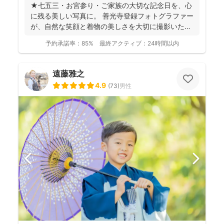
★七五三・お宮参り・ご家族の大切な記念日を、心
に残る美しい写真に。 善光寺登録フォトグラファー
が、自然な笑顔と着物の美しさを大切に撮影いたし
ます。 ◉...
予約承諾率：
85%
最終アクティブ：
24時間以内
遠藤雅之
4.9
(
73
)
男性