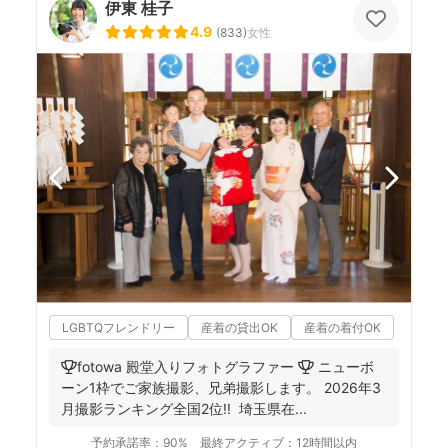
伊東 桂子
4.9
(
833
)
女性
LGBTQフレンドリー
産着の貸出OK
産着の着付OK
🏆fotowa 殿堂入りフォトグラファー 🏆 ニューボ
ーン1枠でご家族撮影、兄弟撮影します。 2026年3
月撮影ランキング全国2位‼️ 埼玉県在...
予約承諾率：
90%
最終アクティブ：
12時間以内