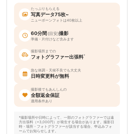
たっぷりもらえる
写真データ75枚~
ニューボーンフォトは40枚以上
60分間
撮影
(目安)
準備・片付けなど含みます
撮影場所までの
*
フォトグラファー出張料
急な体調・天候不良でも大丈夫
日時変更料が無料
撮影後でもあんしんの
全額返金保証
適用条件あり
*撮影場所や日時によって、一部のフォトグラファーでは遠
方出張料（+3,000円）が発生する場合があります。撮影日
時・場所・フォトグラファーが該当する場合、申込みフォ
ームでお知らせします。