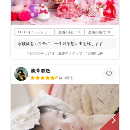
LGBTQフレンドリー
産着の貸出OK
産着の着付OK
家族愛をカタチに。一生残る想い出を残します！
予約承諾率：
84%
最終アクティブ：
12時間以内
池澤 範敏
5
(
43
)
男性