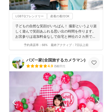
LGBTQフレンドリー
産着の着付OK
子どもの自然な笑顔がいちばん！ 撮影というより楽
しく遊んで笑顔あふれる思い出の時間を作ります。
お宮参りは追加料金なしで自宅と神社の２カ所で撮
影で...
予約承諾率：
68%
最終アクティブ：
7日以上前
パズ一家(全国旅するカメラマン)
4.9
(
58
)
男性