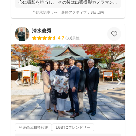
心に撮影を担当し、 その後は出張撮影カメラマンと
し...
予約承諾率：
--
最終アクティブ：
3日以内
清水俊秀
4.7
(
60
)
男性
発達凸凹相談歓迎
LGBTQフレンドリー