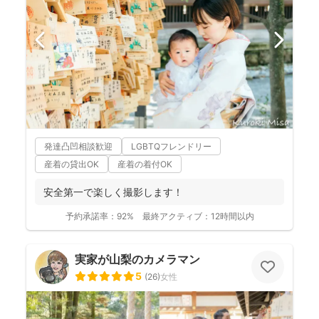
発達凸凹相談歓迎
LGBTQフレンドリー
産着の貸出OK
産着の着付OK
安全第一で楽しく撮影します！
予約承諾率：
92%
最終アクティブ：
12時間以内
実家が山梨のカメラマン
5
(
26
)
女性