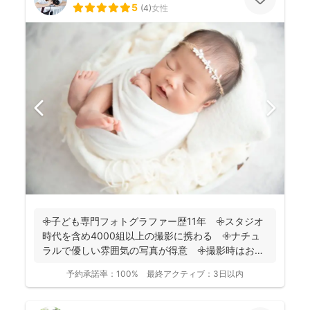
5
(
4
)
女性
𖧷子ども専門フォトグラファー歴11年 𖧷スタジオ
時代を含め4000組以上の撮影に携わる 𖧷ナチュ
ラルで優しい雰囲気の写真が得意 𖧷撮影時はお手
持ちのスマホ...
予約承諾率：
100%
最終アクティブ：
3日以内