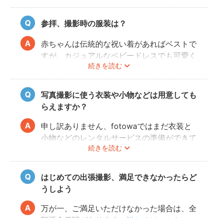
することができます。
参拝、撮影時の服装は？
赤ちゃんは伝統的な祝い着があればベストで
すが、カジュアルなベビードレスでも可愛く
続きを読む
写すことができます。またご両親も着物を着
ると雰囲気が出ますが、洋服でもおしゃれな
写真に仕上がります。
写真撮影に使う衣装や小物などは用意しても
らえますか？
申し訳ありません、fotowaではまだ衣装と
小物などのレンタルサービスの準備ができて
続きを読む
おりませんので、お客様ご自身にご用意をお
願いしております。
はじめての出張撮影、満足できなかったらど
うしよう
万が一、ご満足いただけなかった場合は、全