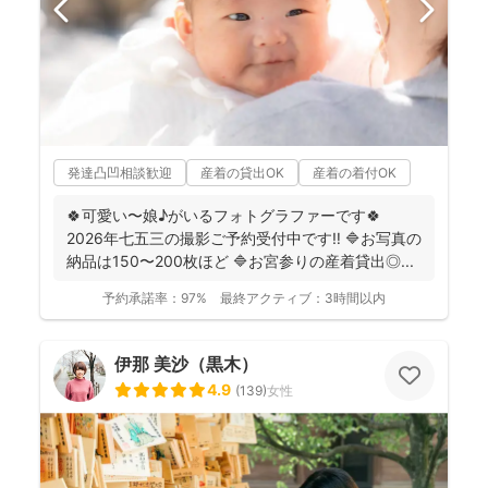
発達凸凹相談歓迎
産着の貸出OK
産着の着付OK
🍀可愛い〜娘♪がいるフォトグラファーです🍀
2026年七五三の撮影ご予約受付中です‼️ 🔷お写真の
納品は150〜200枚ほど 🔷お宮参りの産着貸出◎...
予約承諾率：
97%
最終アクティブ：
3時間以内
伊那 美沙（黒木）
4.9
(
139
)
女性