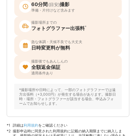
60分間
撮影
(目安)
準備・片付けなど含みます
撮影場所までの
*
フォトグラファー出張料
急な体調・天候不良でも大丈夫
日時変更料が無料
撮影後でもあんしんの
全額返金保証
適用条件あり
*撮影場所や日時によって、一部のフォトグラファーでは遠
方出張料（+3,000円）が発生する場合があります。撮影日
時・場所・フォトグラファーが該当する場合、申込みフォ
ームでお知らせします。
詳細は
利用規約
をご確認ください
撮影申込時に同意された利用規約に記載の納入期限までに納入しま
す。撮影時の状況または天候等により、当該枚数に達しない場合もあ