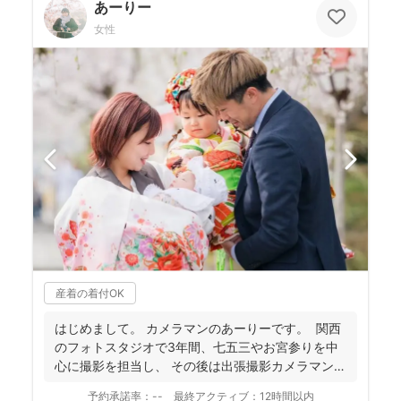
あーりー
女性
産着の着付OK
はじめまして。 カメラマンのあーりーです。 関西
のフォトスタジオで3年間、七五三やお宮参りを中
心に撮影を担当し、 その後は出張撮影カメラマンと
し...
予約承諾率：
--
最終アクティブ：
12時間以内