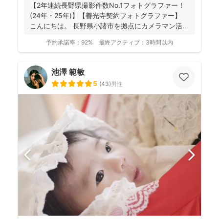
【2年連続長野県撮影件数No.1フォトグラファー！
(24年・25年)】【善光寺契約フォトグラファー】
こんにちは。 長野県小諸市を拠点にカメラマン活
動...
予約承諾率：
92%
最終アクティブ：
3時間以内
池澤 範敏
5
(
43
)
男性