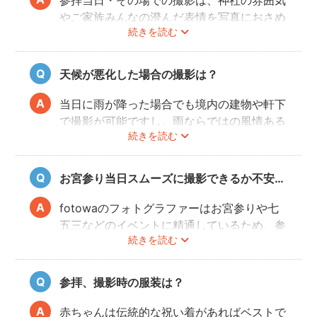
参拝当日・その場での撮影は、神社の雰囲気
やご家族みんなの澄んだ表情を写真におさめ
続きを読む
ることできオススメですが、当日は慌ただし
くて撮影はちょっと…という場合でも、出発
前のご自宅や参拝後のお食事会など想い出に
天候が悪化した場合の撮影は？
残る記念写真を撮影できます。
当日に雨が降った場合でも境内の建物や軒下
で撮影が可能ですし、雨ならではの風情ある
続きを読む
写真にも仕上がります。
また、撮影の実施が難しいと判断される天候
不良の場合、事前にフォトグラファーと決行
お宮参り当日スムーズに撮影できるか不安…
もしくは日時変更を相談してください。
日時変更方法は
こちら
をご参照ください。
fotowaのフォトグラファーはお宮参りや七
五三などのイベントに精通しているため、参
続きを読む
拝や家族団欒を乱すことなくスムーズに撮影
することができます。
参拝、撮影時の服装は？
赤ちゃんは伝統的な祝い着があればベストで