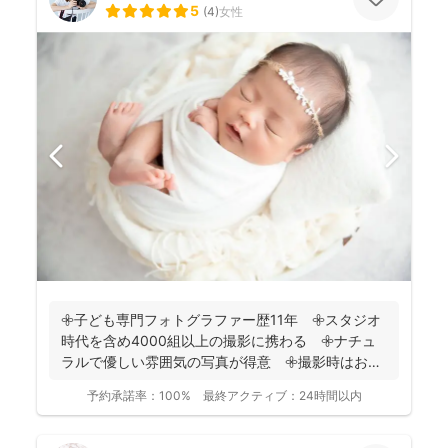
5
(
4
)
女性
𖧷子ども専門フォトグラファー歴11年 𖧷スタジオ
時代を含め4000組以上の撮影に携わる 𖧷ナチュ
ラルで優しい雰囲気の写真が得意 𖧷撮影時はお手
持ちのスマホ...
予約承諾率：
100%
最終アクティブ：
24時間以内