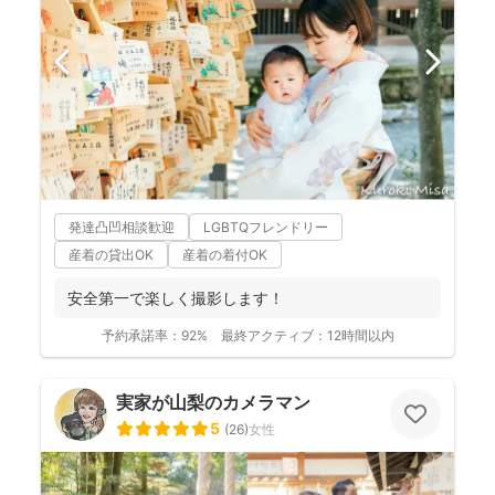
発達凸凹相談歓迎
LGBTQフレンドリー
産着の貸出OK
産着の着付OK
安全第一で楽しく撮影します！
予約承諾率：
92%
最終アクティブ：
12時間以内
実家が山梨のカメラマン
5
(
26
)
女性