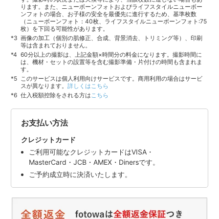
ります。また、ニューボーンフォトおよびライフスタイルニューボー
ンフォトの場合、お子様の安全を最優先に進行するため、基準枚数
（ニューボーンフォト：40枚、ライフスタイルニューボーンフォト:75
枚）を下回る可能性があります。
画像の加工（個別の肌修正、合成、背景消去、トリミング等）、印刷
等は含まれておりません。
60分以上の撮影は、上記金額×時間分の料金になります。撮影時間に
は、機材・セットの設置等を含む撮影準備・片付けの時間も含まれま
す。
このサービスは個人利用向けサービスです。商用利用の場合はサービ
スが異なります。
詳しくはこちら
仕入税額控除をされる方は
こちら
お支払い方法
クレジットカード
ご利用可能なクレジットカードはVISA・
MasterCard・JCB・AMEX・Dinersです。
ご予約成立時に決済いたします。