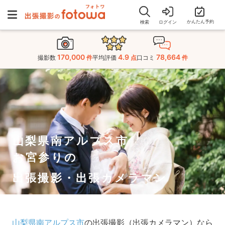
かんたん予約
検索
ログイン
170,000
4.9
78,664
撮影数
件
平均評価
点
口コミ
件
山梨県南アルプス市
お宮参りの
出張撮影・出張カメラマン
山梨県南アルプス市
の出張撮影（出張カメラマン）なら