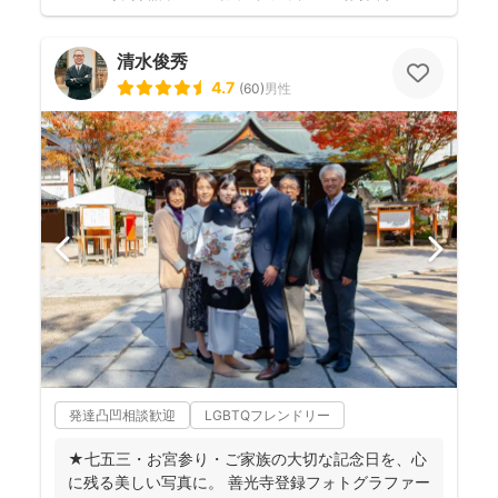
清水俊秀
4.7
(
60
)
男性
発達凸凹相談歓迎
LGBTQフレンドリー
★七五三・お宮参り・ご家族の大切な記念日を、心
に残る美しい写真に。 善光寺登録フォトグラファー