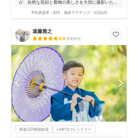
が、自然な笑顔と着物の美しさを大切に撮影いたし
ます。 ◉...
予約承諾率：
85%
最終アクティブ：
3日以内
遠藤雅之
4.9
(
73
)
男性
発達凸凹相談歓迎
LGBTQフレンドリー