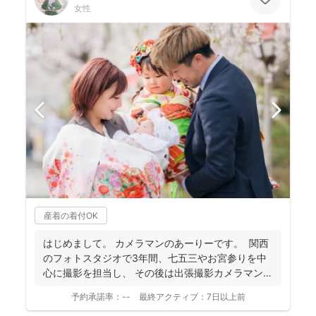
女性
産着の着付OK
はじめまして。 カメラマンのあーりーです。 関西
のフォトスタジオで3年間、七五三やお宮参りを中
心に撮影を担当し、 その後は出張撮影カメラマンと
し...
予約承諾率：
--
最終アクティブ：
7日以上前