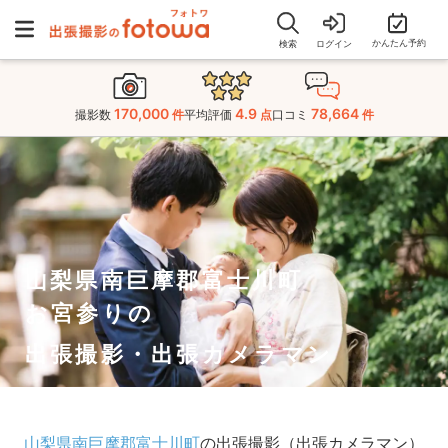
かんたん予約
検索
ログイン
170,000
4.9
78,664
撮影数
件
平均評価
点
口コミ
件
山梨県南巨摩郡富士川町
お宮参りの
出張撮影・出張カメラマン
山梨県南巨摩郡富士川町
の出張撮影（出張カメラマン）