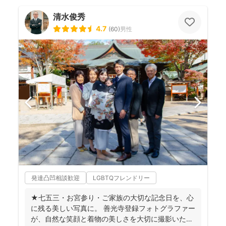
清水俊秀
4.7
(
60
)
男性
発達凸凹相談歓迎
LGBTQフレンドリー
★七五三・お宮参り・ご家族の大切な記念日を、心
に残る美しい写真に。 善光寺登録フォトグラファー
が、自然な笑顔と着物の美しさを大切に撮影いたし