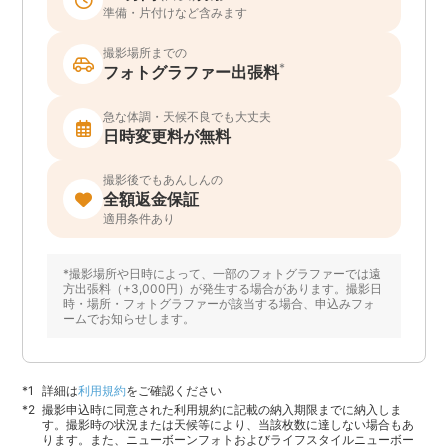
準備・片付けなど含みます
撮影場所までの
*
フォトグラファー出張料
急な体調・天候不良でも大丈夫
日時変更料が無料
撮影後でもあんしんの
全額返金保証
適用条件あり
*撮影場所や日時によって、一部のフォトグラファーでは遠
方出張料（+3,000円）が発生する場合があります。撮影日
時・場所・フォトグラファーが該当する場合、申込みフォ
ームでお知らせします。
詳細は
利用規約
をご確認ください
撮影申込時に同意された利用規約に記載の納入期限までに納入しま
す。撮影時の状況または天候等により、当該枚数に達しない場合もあ
ります。また、ニューボーンフォトおよびライフスタイルニューボー