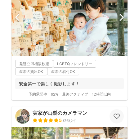
発達凸凹相談歓迎
LGBTQフレンドリー
産着の貸出OK
産着の着付OK
安全第一で楽しく撮影します！
予約承諾率：
92%
最終アクティブ：
12時間以内
実家が山梨のカメラマン
5
(
26
)
女性