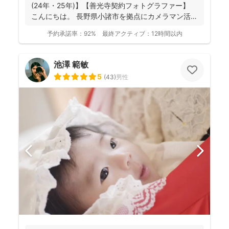
(24年・25年)】【善光寺契約フォトグラファー】
こんにちは。 長野県小諸市を拠点にカメラマン活
動...
予約承諾率：
92%
最終アクティブ：
12時間以内
池澤 範敏
5
(
43
)
男性