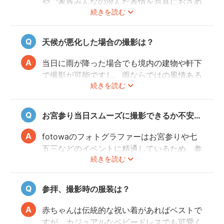
やご家族みんなの澄んだ表情を写真におさめ
続きを読む
ることできオススメですが、当日は慌ただし
くて撮影はちょっと…という場合でも、出発
前のご自宅や参拝後のお食事会など想い出に
天候が悪化した場合の撮影は？
残る記念写真を撮影できます。
当日に雨が降った場合でも境内の建物や軒下
で撮影が可能ですし、雨ならではの風情ある
続きを読む
写真にも仕上がります。
また、撮影の実施が難しいと判断される天候
不良の場合、事前にフォトグラファーと決行
お宮参り当日スムーズに撮影できるか不安…
もしくは日時変更を相談してください。
日時変更方法は
こちら
をご参照ください。
fotowaのフォトグラファーはお宮参りや七
五三などのイベントに精通しているため、参
続きを読む
拝や家族団欒を乱すことなくスムーズに撮影
することができます。
参拝、撮影時の服装は？
赤ちゃんは伝統的な祝い着があればベストで
すが、カジュアルなベビードレスでも可愛く