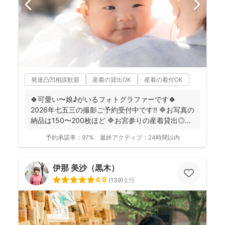
発達凸凹相談歓迎
産着の貸出OK
産着の着付OK
🍀可愛い〜娘♪がいるフォトグラファーです🍀
2026年七五三の撮影ご予約受付中です‼️ 🔷お写真の
納品は150〜200枚ほど 🔷お宮参りの産着貸出◎...
予約承諾率：
97%
最終アクティブ：
24時間以内
伊那 美沙（黒木）
4.9
(
139
)
女性