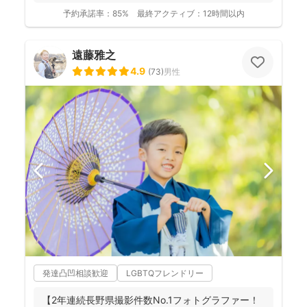
ます。 ◉...
予約承諾率：
85%
最終アクティブ：
12時間以内
遠藤雅之
4.9
(
73
)
男性
発達凸凹相談歓迎
LGBTQフレンドリー
【2年連続長野県撮影件数No.1フォトグラファー！