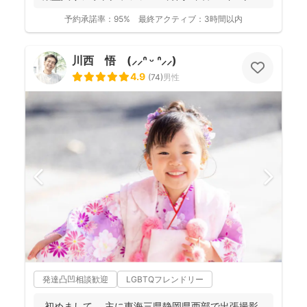
位獲得...
予約承諾率：
95%
最終アクティブ：
3時間以内
川西 悟 (⸝⸝ᐢ ᵕ ᐢ⸝⸝)
4.9
(
74
)
男性
発達凸凹相談歓迎
LGBTQフレンドリー
初めまして。 主に東海三県静岡県西部で出張撮影