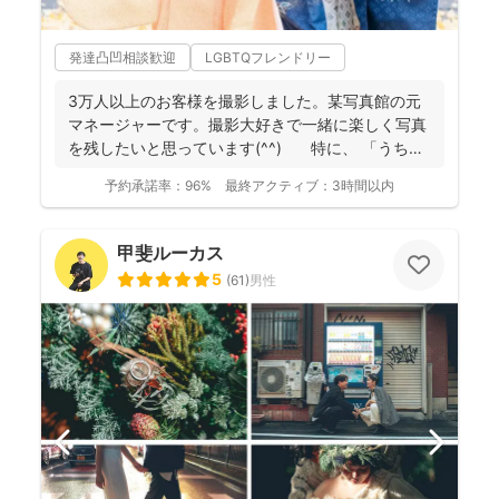
発達凸凹相談歓迎
LGBTQフレンドリー
3万人以上のお客様を撮影しました。某写真館の元
マネージャーです。撮影大好きで一緒に楽しく写真
を残したいと思っています(^^) 特に、 「うち
の...
予約承諾率：
96%
最終アクティブ：
3時間以内
甲斐ルーカス
5
(
61
)
男性