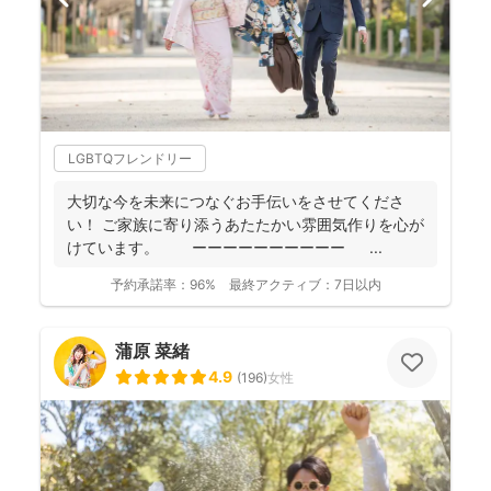
LGBTQフレンドリー
大切な今を未来につなぐお手伝いをさせてくださ
い！ ご家族に寄り添うあたたかい雰囲気作りを心が
けています。 ーーーーーーーーーー ...
予約承諾率：
96%
最終アクティブ：
7日以内
蒲原 菜緒
4.9
(
196
)
女性