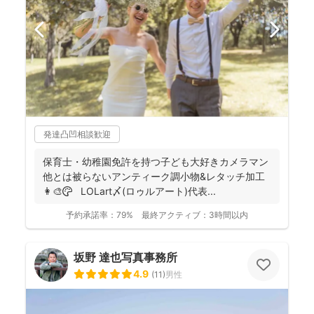
発達凸凹相談歓迎
保育士・幼稚園免許を持つ子ども大好きカメラマン
他とは被らないアンティーク調小物&レタッチ加工
👩‍🎨🎨 LOLart〆(ロゥルアート)代表...
予約承諾率：
79%
最終アクティブ：
3時間以内
坂野 達也写真事務所
4.9
(
11
)
男性