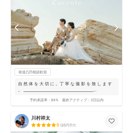
発達凸凹相談歓迎
自 然 体 を 大 切 に 。丁 寧 な 撮 影 を 致 し ま す
。 _______________________________________...
予約承諾率：
84%
最終アクティブ：
3日以内
川村祥太
5
(
357
)
男性