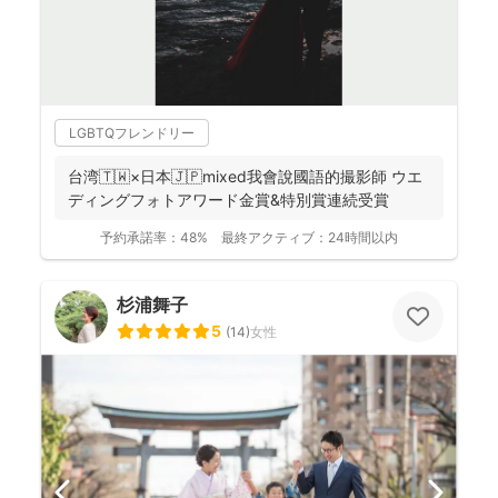
LGBTQフレンドリー
台湾🇹🇼×日本🇯🇵mixed我會說國語的撮影師 ウエ
ディングフォトアワード金賞&特別賞連続受賞
予約承諾率：
48%
最終アクティブ：
24時間以内
杉浦舞子
5
(
14
)
女性