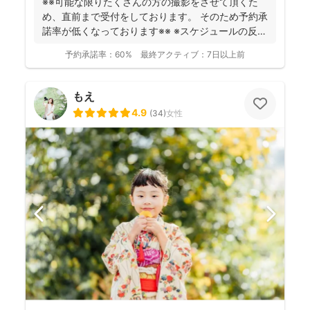
※※可能な限りたくさんの方の撮影をさせて頂くた
め、直前まで受付をしております。 そのため予約承
諾率が低くなっております※※ ※スケジュールの反映
が遅れ...
予約承諾率：
60%
最終アクティブ：
7日以上前
もえ
4.9
(
34
)
女性