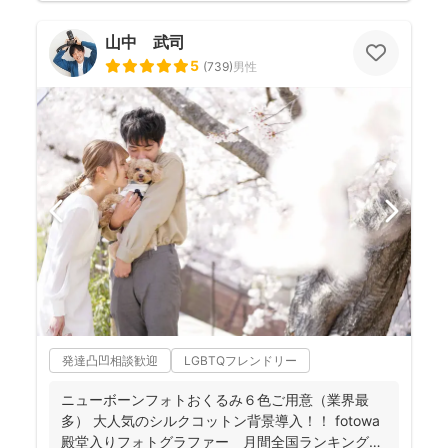
山中 武司
5
(
739
)
男性
発達凸凹相談歓迎
LGBTQフレンドリー
ニューボーンフォトおくるみ６色ご用意（業界最
多） 大人気のシルクコットン背景導入！！ fotowa
殿堂入りフォトグラファー 月間全国ランキング１