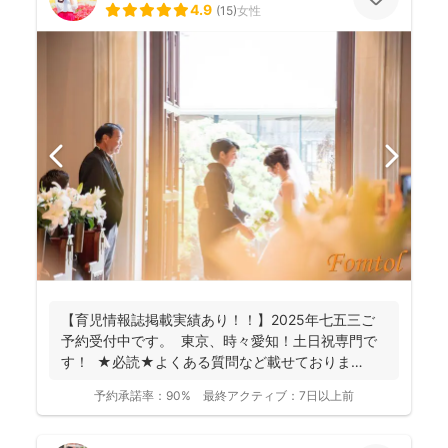
4.9
(
15
)
女性
【育児情報誌掲載実績あり！！】2025年七五三ご
予約受付中です。 東京、時々愛知！土日祝専門で
す！ ★必読★よくある質問など載せておりま
す。 ...
予約承諾率：
90%
最終アクティブ：
7日以上前