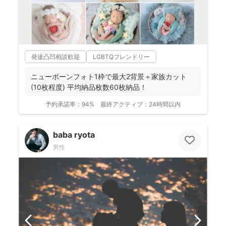
発達凸凹相談歓迎
LGBTQフレンドリー
ニューボーンフォト1枠で最大2背景＋家族カット
(10枚程度) 平均納品枚数60枚納品！
予約承諾率：
94%
最終アクティブ：
24時間以内
baba ryota
男性