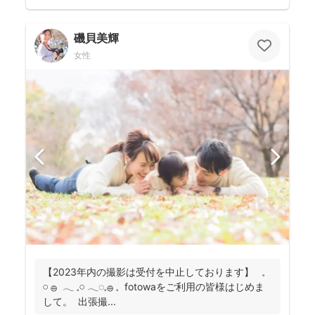
磯貝美輝
女性
【2023年内の撮影は受付を中止しております】 𓈒
𓏸 𓐍 𓂃 𓈒𓏸 𓂃◌𓈒𓐍 𓈒 fotowaをご利用の皆様はじめま
して。 出張撮...