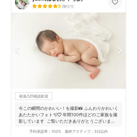
5
(
9
)
女性
発達凸凹相談歓迎
今この瞬間のかわいい！を撮影📸 ふんわりかわいく
あたたかいフォト🫧🤍 年間100件ほどのご家族を撮
影しています ご覧いただきありがとうございま
す...
予約承諾率：
100%
最終アクティブ：
3日以内