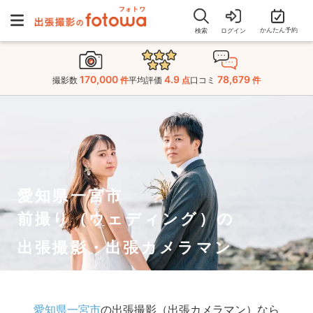
かんたん予約
検索
ログイン
170,000
4.9
78,679
撮影数
件
平均評価
点
口コミ
件
愛知県一宮市
前撮り（ウェディング）の
出張撮影・出張カメラマン
愛知県一宮市
の出張撮影（出張カメラマン）なら