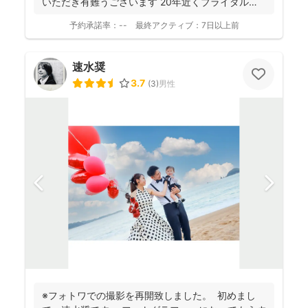
いただき有難うございます 20年近くブライダルの
撮影...
予約承諾率：
--
最終アクティブ：
7日以上前
速水奨
3.7
(
3
)
男性
※フォトワでの撮影を再開致しました。 初めまし