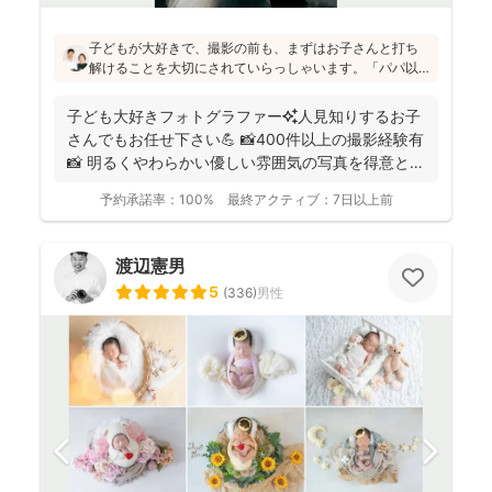
子どもが大好きで、撮影の前も、まずはお子さんと打ち
解けることを大切にされていらっしゃいます。「パパ以
外の男の人は苦手だったけど、小林さんには懐きまし
た！」というお声も！明るく優しい雰囲気の仕上がりの
子ども大好きフォトグラファー✨人見知りするお子
写真をお求めの方にはぜひおすすめです♪
さんでもお任せ下さい💪 📸400件以上の撮影経験有
📸 明るくやわらかい優しい雰囲気の写真を得意とし
ていま...
予約承諾率：
100%
最終アクティブ：
7日以上前
渡辺憲男
5
(
336
)
男性