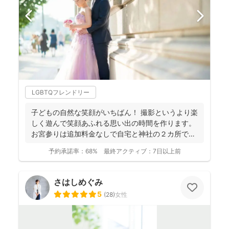
LGBTQフレンドリー
子どもの自然な笑顔がいちばん！ 撮影というより楽
しく遊んで笑顔あふれる思い出の時間を作ります。
お宮参りは追加料金なしで自宅と神社の２カ所で撮
影で...
予約承諾率：
68%
最終アクティブ：
7日以上前
さはしめぐみ
5
(
28
)
女性