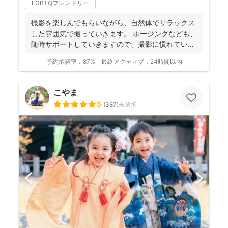
LGBTQフレンドリー
撮影を楽しんでもらいながら、自然体でリラックス
した雰囲気で撮っていきます。 ポージングなども、
随時サポートしていきますので、撮影に慣れていな
い方もお気軽...
予約承諾率：
87%
最終アクティブ：
24時間以内
こやま
5
(
387
)
未選択