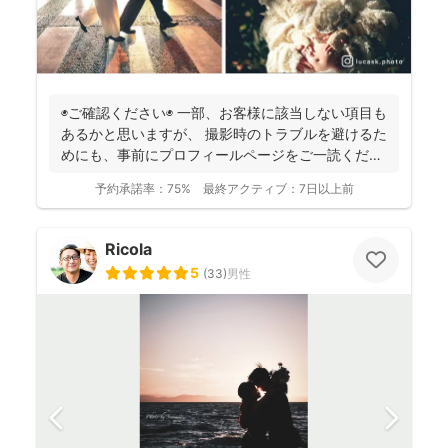
◉ご確認ください◉ 一部、お客様に該当しない項目も
あるかと思いますが、 撮影時のトラブルを避けるた
めにも、事前にプロフィールページをご一読くださ
います...
予約承諾率：
75%
最終アクティブ：
7日以上前
Ricola
5
(
33
)
男性