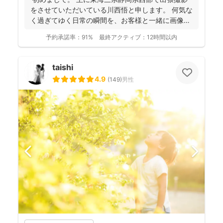
をさせていただいている川西悟と申します。 何気な
く過ぎてゆく日常の瞬間を、お客様と一緒に画像と
して残...
予約承諾率：
91%
最終アクティブ：
12時間以内
taishi
4.9
(
149
)
男性