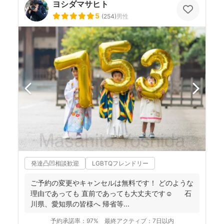
ヨシダマサヒト
5
(
254
)
男性
発達凸凹相談歓迎
LGBTQフレンドリー
ご予約の変更やキャンセルは無料です！ どのような
理由であっても 直前であっても大丈夫です☺️ 石
川県、愛知県の皆様へ 帰省等...
予約承諾率：
97%
最終アクティブ：
7日以内