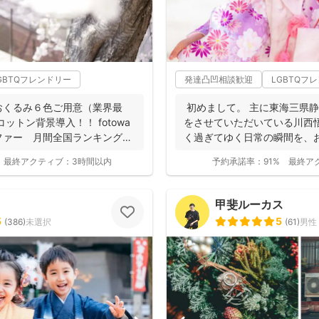
GBTQフレンドリー
発達凸凹相談歓迎
LGBTQフ
おくるみ６色ご用意（業界最
初めまして。 主に東海三県
ットン背景導入！！ fotowa
をさせていただいている川西
ファー 月間全国ランキング１
く過ぎてゆく日常の瞬間を、
して残...
最終アクティブ：
3時間以内
予約承諾率：
91%
最終ア
甲斐ルーカス
5
5
(
386
)
未選択
(
61
)
男性