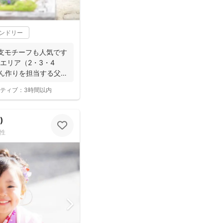
レンドリー
支モチーフも人気です
海エリア（2・3・4
はん作りを担当する父で
ティブ：
3時間以内
)
性