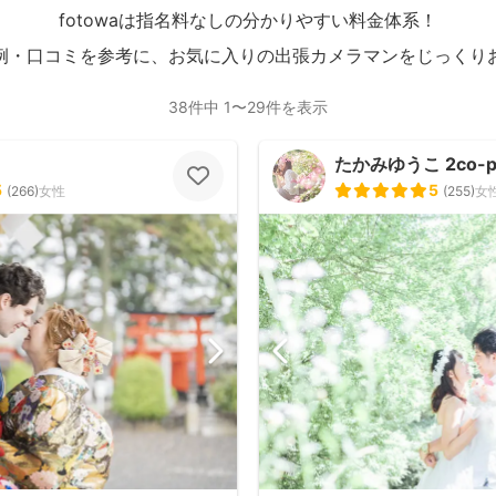
fotowaは指名料なしの分かりやすい料金体系！
例・口コミを参考に、お気に入りの出張カメラマンをじっくり
38件中 1〜29件を表示
たかみゆうこ 2co-p
5
5
(
266
)
女性
(
255
)
女