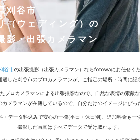
県刈谷市
り（ウェディング）の
撮影・出張カメラマン
刈谷市
の出張撮影（出張カメラマン）ならfotowaにお任せく
通過した刈谷市のプロカメラマンが、ご指定の場所・時間に記
たプロカメラマンによる出張撮影なので、自然な表情の素敵な
のカメラマンが在籍しているので、自分だけのイメージにぴっ
料・データ料込みで安心の一律(平日・休日別)、追加料金も一
撮影した写真はすべてデータで受け取れます。