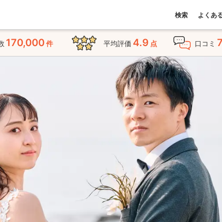
検索
よくあ
170,000
4.9
数
件
平均評価
点
口コミ