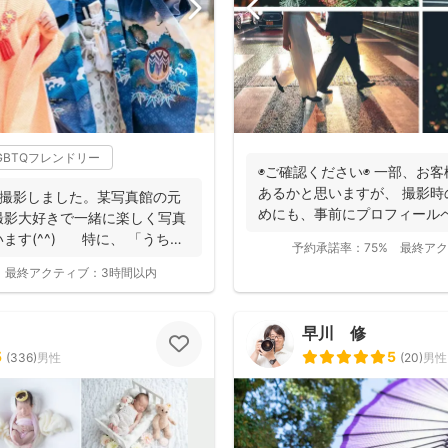
GBTQフレンドリー
◉ご確認ください◉ 一部、お
あるかと思いますが、 撮影
を撮影しました。某写真館の元
めにも、事前にプロフィール
撮影大好きで一緒に楽しく写真
います...
ます(^^) 特に、 「うち
予約承諾率：
75%
最終アク
最終アクティブ：
3時間以内
早川 修
5
5
(
336
)
男性
(
20
)
男性