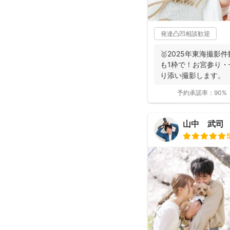
発達凸凹相談歓迎
🥇2025年東海撮影
も1枠で！お宮参り
り添い撮影します。
予約承諾率：
90%
山中 武司