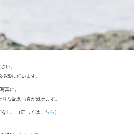
ださい。
念撮影に伺います。
写真に。
たりな記念写真が残せます。
切なし。（詳しくは
こちら
）