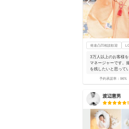
発達凸凹相談歓迎
L
3万人以上のお客様
マネージャーです。
を残したいと思ってい
の...
予約承諾率：
96%
渡辺憲男