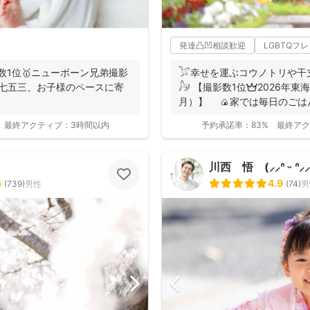
発達凸凹相談歓迎
LGBTQフ
件数1位🥇ニューボーン兄弟撮影
𓅯幸せを運ぶコウノトリや干
・七五三、お子様のペースに寄
𓃗 【撮影数1位👑2026年東
月）】 🍙家では毎日のご
あり、...
最終アクティブ：
3時間以内
予約承諾率：
83%
最終アク
川西 悟 (⸝⸝ᐢ ᵕ ᐢ⸝⸝
5
4.9
(
739
)
男性
(
74
)
男