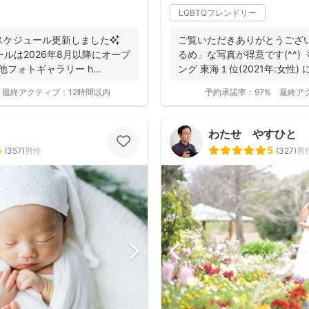
LGBTQフレンドリー
のスケジュール更新しました✨
ご覧いただきありがとうござ
ールは2026年8月以降にオープ
るめ」な写真が得意です(^^) 
フォトギャラリー h...
ング 東海１位(2021年:女性) に
最終アクティブ：
12時間以内
予約承諾率：
97%
最終ア
わたせ やすひと
5
5
(
357
)
男性
(
327
)
男