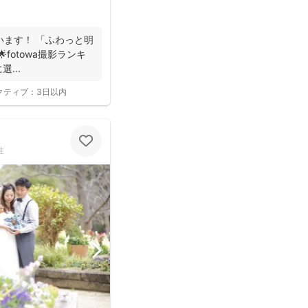
います！ 「ふわっと明
fotowa撮影ランキ
選...
クティブ：
3日以内
性