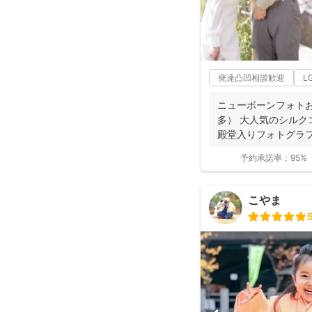
発達凸凹相談歓迎
L
ニューボーンフォト
多） 大人気のシルクコ
殿堂入りフォトグラ
位獲得...
予約承諾率：
95%
こやま