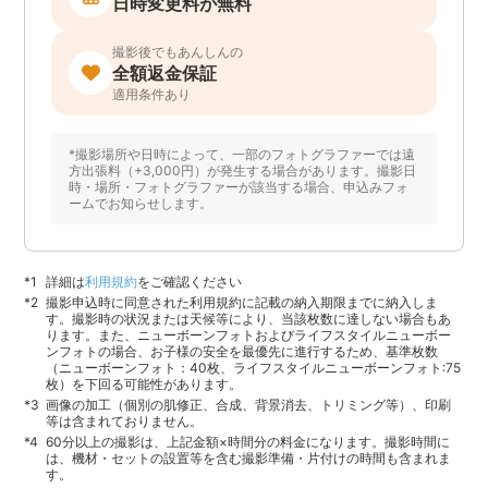
日時変更料が無料
撮影後でもあんしんの
全額返金保証
適用条件あり
*撮影場所や日時によって、一部のフォトグラファーでは遠
方出張料（+3,000円）が発生する場合があります。撮影日
時・場所・フォトグラファーが該当する場合、申込みフォ
ームでお知らせします。
詳細は
利用規約
をご確認ください
撮影申込時に同意された利用規約に記載の納入期限までに納入しま
す。撮影時の状況または天候等により、当該枚数に達しない場合もあ
ります。また、ニューボーンフォトおよびライフスタイルニューボー
ンフォトの場合、お子様の安全を最優先に進行するため、基準枚数
（ニューボーンフォト：40枚、ライフスタイルニューボーンフォト:75
枚）を下回る可能性があります。
画像の加工（個別の肌修正、合成、背景消去、トリミング等）、印刷
等は含まれておりません。
60分以上の撮影は、上記金額×時間分の料金になります。撮影時間に
は、機材・セットの設置等を含む撮影準備・片付けの時間も含まれま
す。