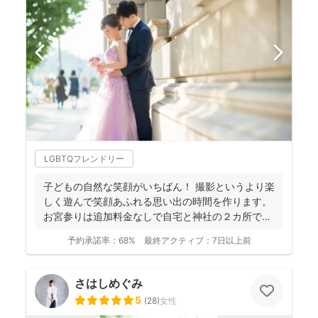
LGBTQフレンドリー
子どもの自然な笑顔がいちばん！ 撮影というより楽
しく遊んで笑顔あふれる思い出の時間を作ります。
お宮参りは追加料金なしで自宅と神社の２カ所で撮
影で...
予約承諾率：
68%
最終アクティブ：
7日以上前
さはしめぐみ
5
(
28
)
女性