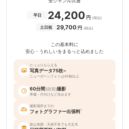
全ジャンル共通
24,200
平日
円
(税込)
29,700
円
土日祝
(税込)
この基本料に
安心・うれしいをまるっと込めました
たっぷりもらえる
写真データ75枚~
ニューボーンフォトは40枚以上
60分間
撮影
(目安)
準備・片付けなど含みます
撮影場所までの
*
フォトグラファー出張料
急な体調・天候不良でも大丈夫