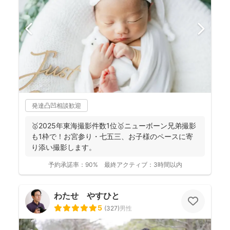
発達凸凹相談歓迎
🥇2025年東海撮影件数1位🥇ニューボーン兄弟撮影
も1枠で！お宮参り・七五三、お子様のペースに寄
り添い撮影します。
予約承諾率：
90%
最終アクティブ：
3時間以内
わたせ やすひと
5
(
327
)
男性