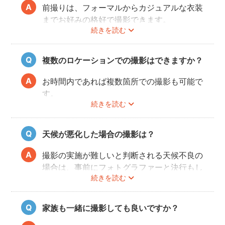
前撮りは、フォーマルからカジュアルな衣装
までお好みの格好で撮影できます。
続きを読む
最近では式当日と異なる雰囲気を残せる、カ
ジュアルな服装も人気が高いです。
和装・ウェディングドレス・タキシードだけ
複数のロケーションでの撮影はできますか？
でなく、女性はミニドレス、男性はハットを
かぶったり、カラフルな蝶ネクタイをした
お時間内であれば複数箇所での撮影も可能で
り、ジャケット以外のスタイルも流行ってい
す。
ます。
続きを読む
事前に撮りたい場所や撮影のイメージをフォ
トグラファーさんと相談しておくと撮影もス
ムーズに行うことができますよ。
天候が悪化した場合の撮影は？
撮影の実施が難しいと判断される天候不良の
場合は、事前にフォトグラファーと決行もし
続きを読む
くは日時変更をご相談ください。
日時変更方法は
こちら
をご参照ください。
家族も一緒に撮影しても良いですか？