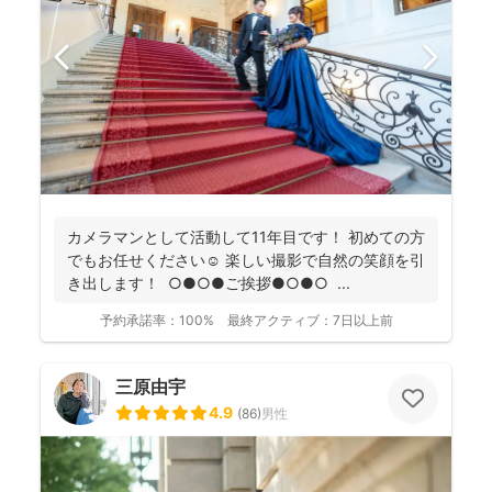
カメラマンとして活動して11年目です！ 初めての方
でもお任せください☺️ 楽しい撮影で自然の笑顔を引
き出します！ ○●○●ご挨拶●○●○ ...
予約承諾率：
100%
最終アクティブ：
7日以上前
三原由宇
4.9
(
86
)
男性