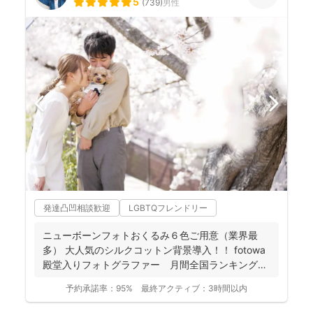
5
(
739
)
男性
発達凸凹相談歓迎
LGBTQフレンドリー
ニューボーンフォトおくるみ６色ご用意（業界最
多） 大人気のシルクコットン背景導入！！ fotowa
殿堂入りフォトグラファー 月間全国ランキング１
位獲得...
予約承諾率：
95%
最終アクティブ：
3時間以内