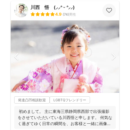
川西 悟 (⸝⸝ᐢ ᵕ ᐢ⸝⸝)
4.9
(
74
)
男性
発達凸凹相談歓迎
LGBTQフレンドリー
初めまして。 主に東海三県静岡県西部で出張撮影
をさせていただいている川西悟と申します。 何気な
く過ぎてゆく日常の瞬間を、お客様と一緒に画像と
して残...