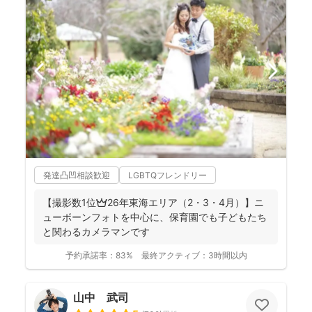
発達凸凹相談歓迎
LGBTQフレンドリー
【撮影数1位👑26年東海エリア（2・3・4月）】ニ
ューボーンフォトを中心に、保育園でも子どもたち
と関わるカメラマンです
予約承諾率：
83%
最終アクティブ：
3時間以内
山中 武司