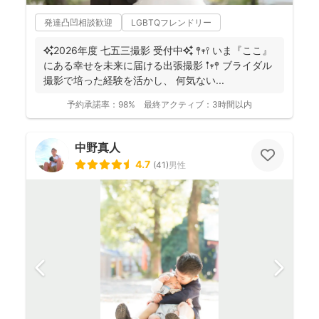
発達凸凹相談歓迎
LGBTQフレンドリー
✨2026年度 七五三撮影 受付中✨ 𖤣𖥧𖥣 いま『ここ』
にある幸せを未来に届ける出張撮影 𖡡𖥧𖤣 ブライダル
撮影で培った経験を活かし、 何気ない...
予約承諾率：
98%
最終アクティブ：
3時間以内
中野真人
4.7
(
41
)
男性