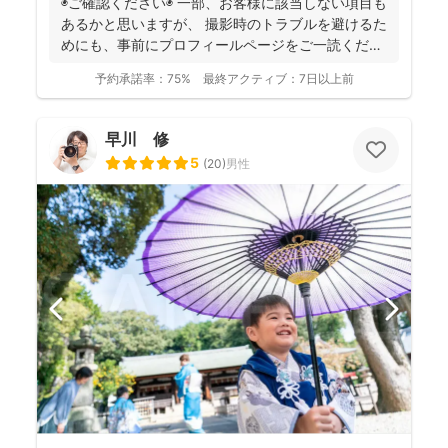
◉ご確認ください◉ 一部、お客様に該当しない項目も
あるかと思いますが、 撮影時のトラブルを避けるた
めにも、事前にプロフィールページをご一読くださ
います...
予約承諾率：
75%
最終アクティブ：
7日以上前
早川 修
5
(
20
)
男性