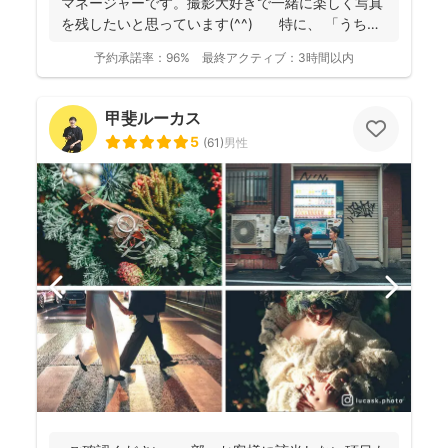
マネージャーです。撮影大好きで一緒に楽しく写真
を残したいと思っています(^^) 特に、 「うち
の...
予約承諾率：
96%
最終アクティブ：
3時間以内
甲斐ルーカス
5
(
61
)
男性