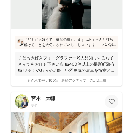
子どもが大好きで、撮影の前も、まずはお子さんと打ち
解けることを大切にされていらっしゃいます。「パパ以
外の男の人は苦手だったけど、小林さんには懐きまし
た！」というお声も！明るく優しい雰囲気の仕上がりの
子ども大好きフォトグラファー✨人見知りするお子
写真をお求めの方にはぜひおすすめです♪
さんでもお任せ下さい💪 📸400件以上の撮影経験有
📸 明るくやわらかい優しい雰囲気の写真を得意とし
ていま...
予約承諾率：
100%
最終アクティブ：
7日以上前
宮本 大輔
男性