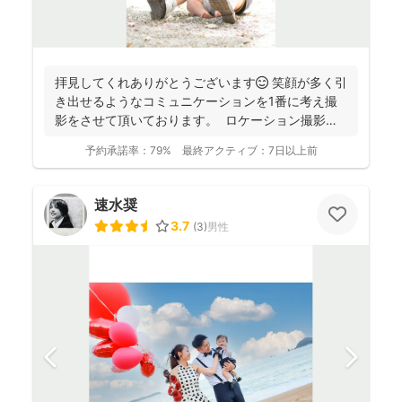
拝見してくれありがとうございます😊 笑顔が多く引
き出せるようなコミュニケーションを1番に考え撮
影をさせて頂いております。 ロケーション撮影も
得意と...
予約承諾率：
79%
最終アクティブ：
7日以上前
速水奨
3.7
(
3
)
男性