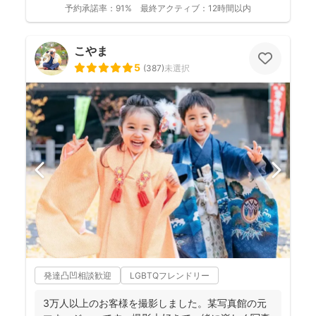
予約承諾率：
91%
最終アクティブ：
12時間以内
こやま
5
(
387
)
未選択
発達凸凹相談歓迎
LGBTQフレンドリー
3万人以上のお客様を撮影しました。某写真館の元