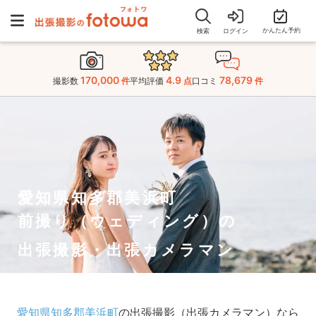
かんたん予約
検索
ログイン
170,000
4.9
78,679
撮影数
件
平均評価
点
口コミ
件
愛知県知多郡美浜町
前撮り（ウェディング）の
出張撮影・出張カメラマン
愛知県知多郡美浜町
の出張撮影（出張カメラマン）なら