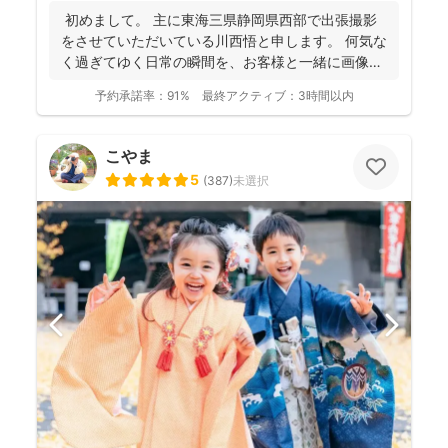
初めまして。 主に東海三県静岡県西部で出張撮影
をさせていただいている川西悟と申します。 何気な
く過ぎてゆく日常の瞬間を、お客様と一緒に画像と
して残...
予約承諾率：
91%
最終アクティブ：
3時間以内
こやま
5
(
387
)
未選択