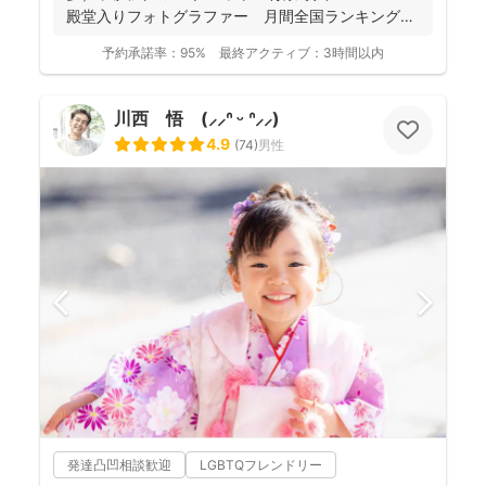
殿堂入りフォトグラファー 月間全国ランキング１
位獲得...
予約承諾率：
95%
最終アクティブ：
3時間以内
川西 悟 (⸝⸝ᐢ ᵕ ᐢ⸝⸝)
4.9
(
74
)
男性
発達凸凹相談歓迎
LGBTQフレンドリー