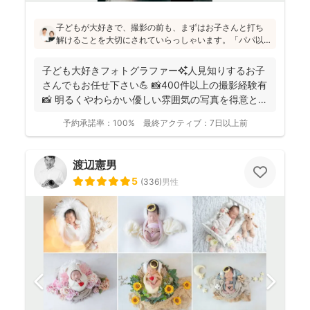
子どもが大好きで、撮影の前も、まずはお子さんと打ち
解けることを大切にされていらっしゃいます。「パパ以
外の男の人は苦手だったけど、小林さんには懐きまし
た！」というお声も！明るく優しい雰囲気の仕上がりの
子ども大好きフォトグラファー✨人見知りするお子
写真をお求めの方にはぜひおすすめです♪
さんでもお任せ下さい💪 📸400件以上の撮影経験有
📸 明るくやわらかい優しい雰囲気の写真を得意とし
ていま...
予約承諾率：
100%
最終アクティブ：
7日以上前
渡辺憲男
5
(
336
)
男性