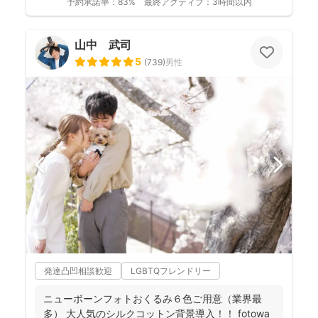
予約承諾率：
83%
最終アクティブ：
3時間以内
山中 武司
5
(
739
)
男性
発達凸凹相談歓迎
LGBTQフレンドリー
ニューボーンフォトおくるみ６色ご用意（業界最
多） 大人気のシルクコットン背景導入！！ fotowa