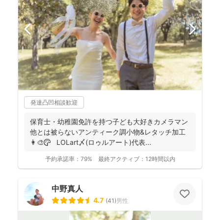
発達凸凹相談歓迎
保育士・幼稚園免許を持つ子ども大好きカメラマン
他とは被らないアンティーク調小物&レタッチ加工
👩‍🎨🎨 LOLart〆(ロゥルアート)代表...
予約承諾率：
79%
最終アクティブ：
12時間以内
中野真人
4.7
(
41
)
男性