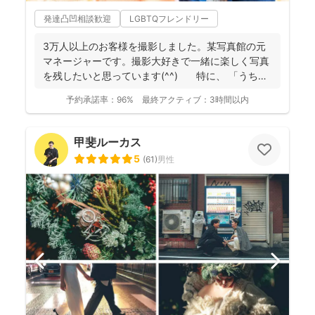
発達凸凹相談歓迎
LGBTQフレンドリー
3万人以上のお客様を撮影しました。某写真館の元
マネージャーです。撮影大好きで一緒に楽しく写真
を残したいと思っています(^^) 特に、 「うち
の...
予約承諾率：
96%
最終アクティブ：
3時間以内
甲斐ルーカス
5
(
61
)
男性