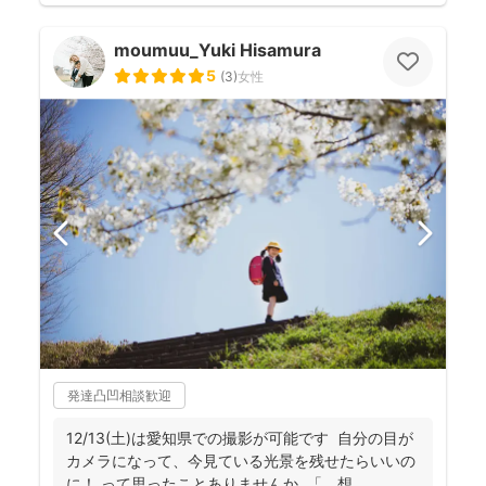
moumuu_Yuki Hisamura
5
(
3
)
女性
発達凸凹相談歓迎
12/13(土)は愛知県での撮影が可能です 自分の目が
カメラになって、今見ている光景を残せたらいいの
に！ って思ったことありませんか 「 想...