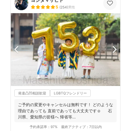
5
(
254
)
男性
発達凸凹相談歓迎
LGBTQフレンドリー
ご予約の変更やキャンセルは無料です！ どのような
理由であっても 直前であっても大丈夫です☺️ 石
川県、愛知県の皆様へ 帰省等...
予約承諾率：
97%
最終アクティブ：
7日以内