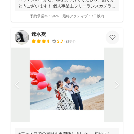
とうございます！ 個人事業主フリーランスカメラマ
ンとして...
予約承諾率：
94%
最終アクティブ：
7日以内
速水奨
3.7
(
3
)
男性
※フォトワでの撮影を再開致しました。 初めまし