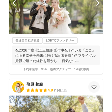
発達凸凹相談歓迎
LGBTQフレンドリー
✨2026年度 七五三撮影 受付中✨ 𖤣𖥧𖥣 いま『ここ』
にある幸せを未来に届ける出張撮影 𖡡𖥧𖤣 ブライダル
撮影で培った経験を活かし、 何気ない...
予約承諾率：
98%
最終アクティブ：
12時間以内
蒲原 菜緒
4.9
(
196
)
女性