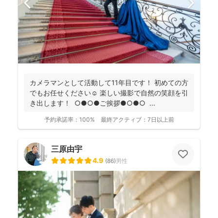
カメラマンとして活動して11年目です！ 初めての方
でもお任せください☺️ 楽しい撮影で自然の笑顔を引
き出します！ ○●○●ご挨拶●○●○ ...
予約承諾率：
100%
最終アクティブ：
7日以上前
三原由宇
4.9
(
86
)
男性