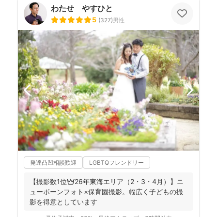
わたせ やすひと
5
(
327
)
男性
発達凸凹相談歓迎
LGBTQフレンドリー
【撮影数1位👑26年東海エリア（2・3・4月）】ニ
ューボーンフォト×保育園撮影。幅広く子どもの撮
影を得意としています