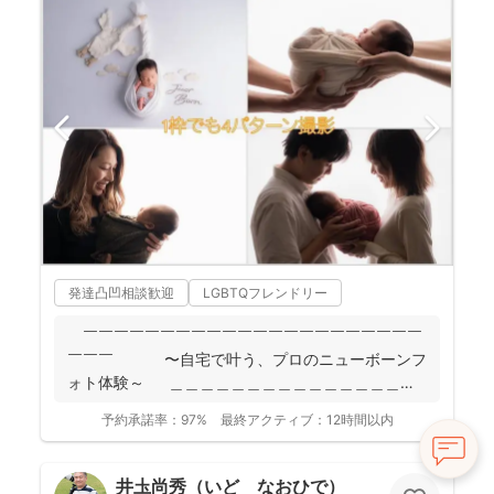
発達凸凹相談歓迎
LGBTQフレンドリー
￣￣￣￣￣￣￣￣￣￣￣￣￣￣￣￣￣￣￣￣￣￣
￣￣￣ 〜自宅で叶う、プロのニューボーンフ
ォト体験～ ＿＿＿＿＿＿＿＿＿＿＿＿＿＿＿＿
＿＿＿＿...
予約承諾率：
97%
最終アクティブ：
12時間以内
井圡尚秀（いど なおひで）