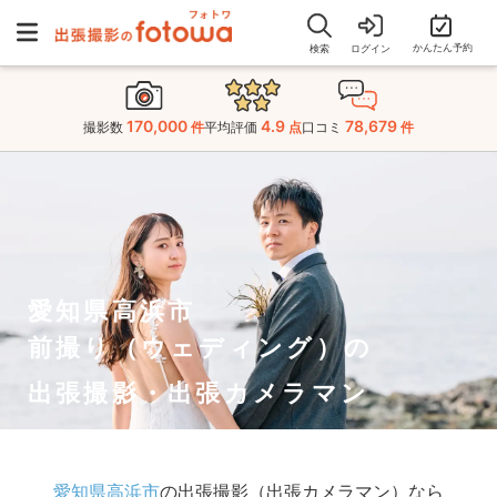
かんたん予約
検索
ログイン
170,000
4.9
78,679
撮影数
件
平均評価
点
口コミ
件
愛知県高浜市
前撮り（ウェディング）の
出張撮影・出張カメラマン
愛知県高浜市
の出張撮影（出張カメラマン）なら