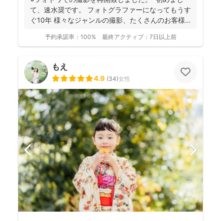
て、速水奨です。 フォトグラファーになってもうす
ぐ10年 様々なジャンルの撮影、たくさんのお客様
を...
予約承諾率：
100%
最終アクティブ：
7日以上前
もえ
4.9
(
34
)
女性