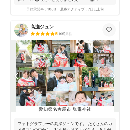
予約承諾率：
100%
最終アクティブ：
7日以上前
髙瀬ジュン
5
(
95
)
男性
フォトグラファーの髙瀬ジュンです。 たくさんのカ
メラマンの中から、私を見つけてくださり、ありが