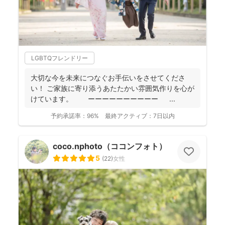
LGBTQフレンドリー
大切な今を未来につなぐお手伝いをさせてくださ
い！ ご家族に寄り添うあたたかい雰囲気作りを心が
けています。 ーーーーーーーーーー ...
予約承諾率：
96%
最終アクティブ：
7日以内
coco.nphoto（ココンフォト）
5
(
22
)
女性