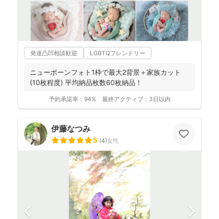
発達凸凹相談歓迎
LGBTQフレンドリー
ニューボーンフォト1枠で最大2背景＋家族カット
(10枚程度) 平均納品枚数60枚納品！
予約承諾率：
94%
最終アクティブ：
3日以内
伊藤なつみ
5
(
4
)
女性