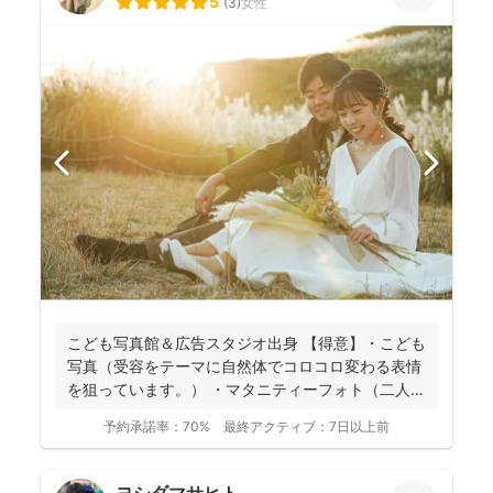
5
(
3
)
女性
こども写真館＆広告スタジオ出身 【得意】・こども
写真（受容をテーマに自然体でコロコロ変わる表情
を狙っています。） ・マタニティーフォト（二人の
愛をお子...
予約承諾率：
70%
最終アクティブ：
7日以上前
ヨシダマサヒト