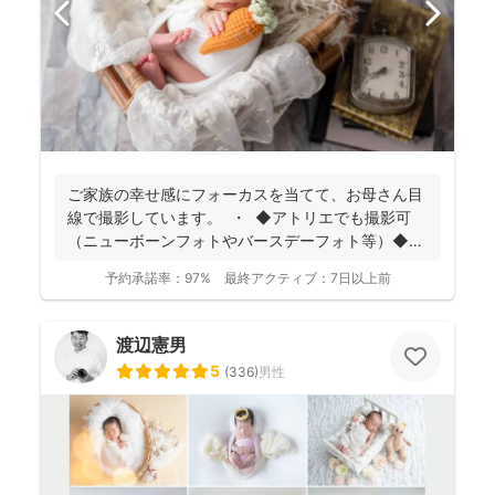
ご家族の幸せ感にフォーカスを当てて、お母さん目
線で撮影しています。 ・ ◆アトリエでも撮影可
（ニューボーンフォトやバースデーフォト等）◆
名...
予約承諾率：
97%
最終アクティブ：
7日以上前
渡辺憲男
5
(
336
)
男性