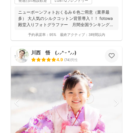
発達凸凹相談歓迎
LGBTQフレンドリー
ニューボーンフォトおくるみ６色ご用意（業界最
多） 大人気のシルクコットン背景導入！！ fotowa
殿堂入りフォトグラファー 月間全国ランキング１
位獲得...
予約承諾率：
95%
最終アクティブ：
3時間以内
川西 悟 (⸝⸝ᐢ ᵕ ᐢ⸝⸝)
4.9
(
74
)
男性