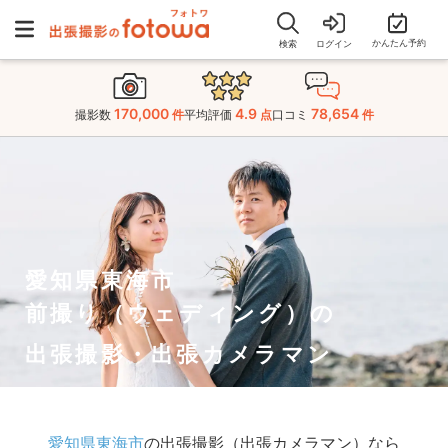
かんたん予約
検索
ログイン
170,000
4.9
78,654
撮影数
件
平均評価
点
口コミ
件
愛知県東海市
前撮り（ウェディング）の
出張撮影・出張カメラマン
愛知県東海市
の出張撮影（出張カメラマン）なら