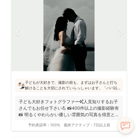
子どもが大好きで、撮影の前も、まずはお子さんと打ち
解けることを大切にされていらっしゃいます。「パパ以
外の男の人は苦手だったけど、小林さんには懐きまし
た！」というお声も！明るく優しい雰囲気の仕上がりの
子ども大好きフォトグラファー✨人見知りするお子
写真をお求めの方にはぜひおすすめです♪
さんでもお任せ下さい💪 📸400件以上の撮影経験有
📸 明るくやわらかい優しい雰囲気の写真を得意とし
ていま...
予約承諾率：
100%
最終アクティブ：
7日以上前