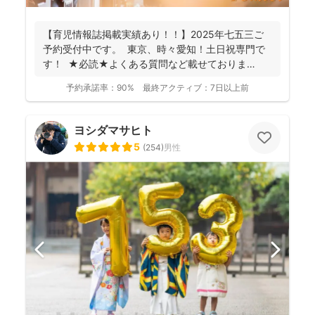
【育児情報誌掲載実績あり！！】2025年七五三ご
予約受付中です。 東京、時々愛知！土日祝専門で
す！ ★必読★よくある質問など載せておりま
す。 ...
予約承諾率：
90%
最終アクティブ：
7日以上前
ヨシダマサヒト
5
(
254
)
男性