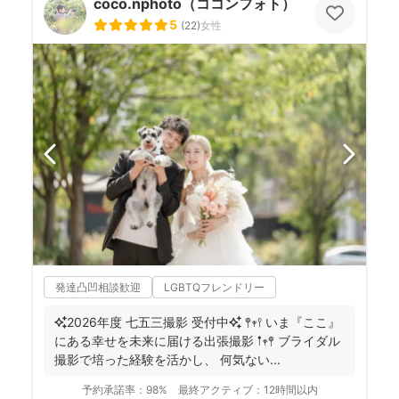
coco.nphoto（ココンフォト）
5
(
22
)
女性
発達凸凹相談歓迎
LGBTQフレンドリー
✨2026年度 七五三撮影 受付中✨ 𖤣𖥧𖥣 いま『ここ』
にある幸せを未来に届ける出張撮影 𖡡𖥧𖤣 ブライダル
撮影で培った経験を活かし、 何気ない...
予約承諾率：
98%
最終アクティブ：
12時間以内