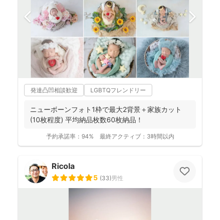
発達凸凹相談歓迎
LGBTQフレンドリー
ニューボーンフォト1枠で最大2背景＋家族カット
(10枚程度) 平均納品枚数60枚納品！
予約承諾率：
94%
最終アクティブ：
3時間以内
Ricola
5
(
33
)
男性