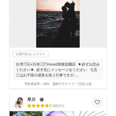
LGBTQフレンドリー
台湾🇹🇼×日本🇯🇵mixed我會說國語 ★必ずお読み
ください★ 必ず先にメッセージをください 七五
三はお子様の成長を祝う行事ですが ...
予約承諾率：
48%
最終アクティブ：
7日以上前
早川 修
5
(
20
)
男性