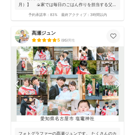
月）】 🍙家では毎日のごはん作りを担当する父で
あり、...
予約承諾率：
83%
最終アクティブ：
3時間以内
髙瀬ジュン
5
(
95
)
男性
フォトグラファーの髙瀬ジュンです。 たくさんのカ