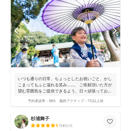
いつも通りの日常、ちょっとしたお祝いごと、かし
こまってもふと溢れる笑み……。 ご依頼頂いた方が
望む雰囲気をご提供できるよう、日々頑張っており
ます。 ...
予約承諾率：
98%
最終アクティブ：
7日以上前
杉浦舞子
5
(
14
)
女性