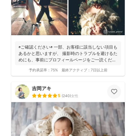
◉ご確認ください◉ 一部、お客様に該当しない項目も
あるかと思いますが、 撮影時のトラブルを避けるた
めにも、事前にプロフィールページをご一読くださ
います...
予約承諾率：
75%
最終アクティブ：
7日以上前
吉岡アキ
5
(
240
)
女性