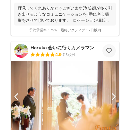
拝見してくれありがとうございます😊 笑顔が多く引
き出せるようなコミュニケーションを1番に考え撮
影をさせて頂いております。 ロケーション撮影も
得意と...
予約承諾率：
79%
最終アクティブ：
7日以内
Haruka 会いに行くカメラマン
4.9
(
15
)
女性