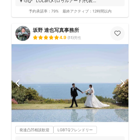
👩‍🎨🎨 LOLart〆(ロゥルアート)代表...
予約承諾率：
79%
最終アクティブ：
12時間以内
坂野 達也写真事務所
4.9
(
11
)
男性
発達凸凹相談歓迎
LGBTQフレンドリー