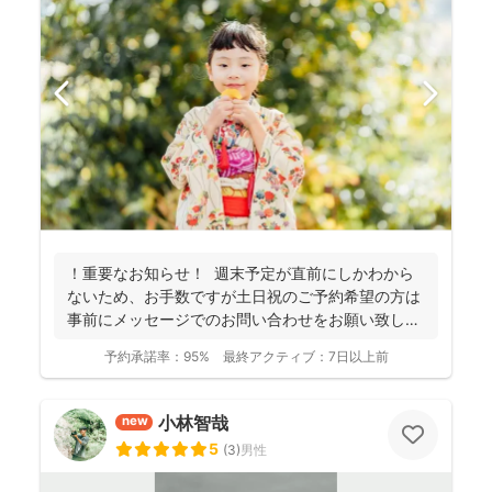
！重要なお知らせ！ 週末予定が直前にしかわから
ないため、お手数ですが土日祝のご予約希望の方は
事前にメッセージでのお問い合わせをお願い致しま
す。 ...
予約承諾率：
95%
最終アクティブ：
7日以上前
小林智哉
new
5
(
3
)
男性