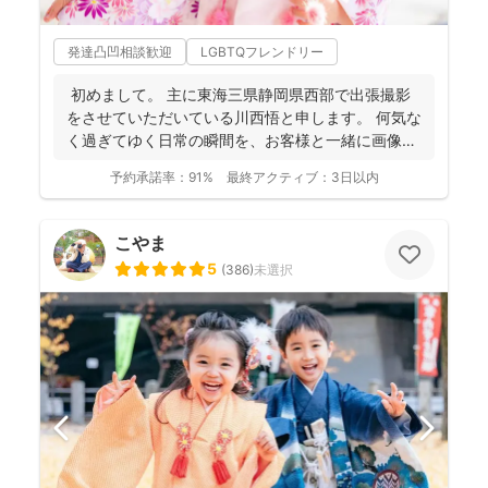
発達凸凹相談歓迎
LGBTQフレンドリー
初めまして。 主に東海三県静岡県西部で出張撮影
をさせていただいている川西悟と申します。 何気な
く過ぎてゆく日常の瞬間を、お客様と一緒に画像と
して残...
予約承諾率：
91%
最終アクティブ：
3日以内
こやま
5
(
386
)
未選択