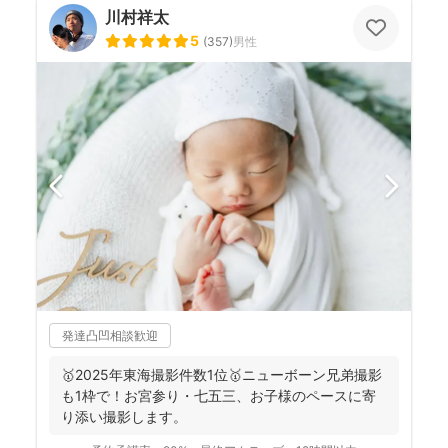
川村祥太
5
(
357
)
男性
発達凸凹相談歓迎
🥇2025年東海撮影件数1位🥇ニューボーン兄弟撮影
も1枠で！お宮参り・七五三、お子様のペースに寄
り添い撮影します。