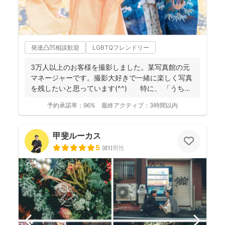
発達凸凹相談歓迎
LGBTQフレンドリー
3万人以上のお客様を撮影しました。某写真館の元
マネージャーです。撮影大好きで一緒に楽しく写真
を残したいと思っています(^^) 特に、 「うち
の...
予約承諾率：
96%
最終アクティブ：
3時間以内
甲斐ルーカス
5
(
61
)
男性