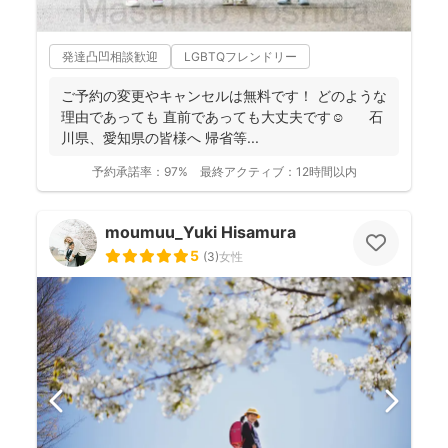
発達凸凹相談歓迎
LGBTQフレンドリー
ご予約の変更やキャンセルは無料です！ どのような
理由であっても 直前であっても大丈夫です☺️ 石
川県、愛知県の皆様へ 帰省等...
予約承諾率：
97%
最終アクティブ：
12時間以内
moumuu_Yuki Hisamura
5
(
3
)
女性