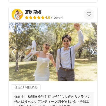
蒲原 菜緒
4.9
(
196
)
女性
発達凸凹相談歓迎
保育士・幼稚園免許を持つ子ども大好きカメラマン
他とは被らないアンティーク調小物&レタッチ加工