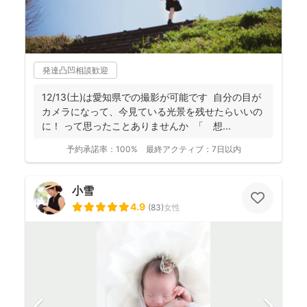
発達凸凹相談歓迎
12/13(土)は愛知県での撮影が可能です 自分の目が
カメラになって、今見ている光景を残せたらいいの
に！ って思ったことありませんか 「 想...
予約承諾率：
100%
最終アクティブ：
7日以内
小雪
4.9
(
83
)
女性