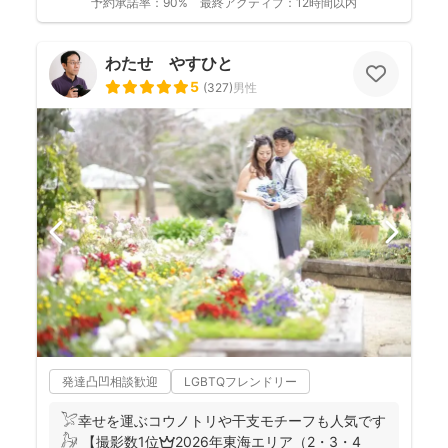
予約承諾率：
90%
最終アクティブ：
12時間以内
わたせ やすひと
5
(
327
)
男性
発達凸凹相談歓迎
LGBTQフレンドリー
𓅯幸せを運ぶコウノトリや干支モチーフも人気です
𓃗 【撮影数1位👑2026年東海エリア（2・3・4