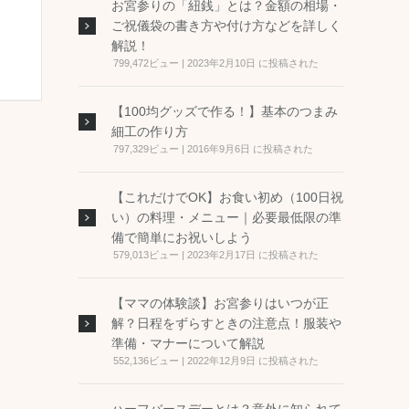
お宮参りの「紐銭」とは？金額の相場・
ご祝儀袋の書き方や付け方などを詳しく
解説！
799,472ビュー
|
2023年2月10日 に投稿された
【100均グッズで作る！】基本のつまみ
細工の作り方
797,329ビュー
|
2016年9月6日 に投稿された
【これだけでOK】お食い初め（100日祝
い）の料理・メニュー｜必要最低限の準
備で簡単にお祝いしよう
579,013ビュー
|
2023年2月17日 に投稿された
【ママの体験談】お宮参りはいつが正
解？日程をずらすときの注意点！服装や
準備・マナーについて解説
552,136ビュー
|
2022年12月9日 に投稿された