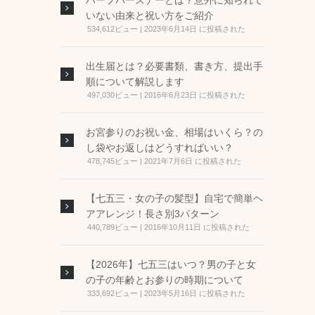
ハーフバースデーとは？意外に知られて
いない由来と祝い方をご紹介
534,612ビュー
|
2023年6月14日 に投稿された
出生届とは？必要書類、書き方、提出手
順について解説します
497,030ビュー
|
2016年6月23日 に投稿された
お宮参りのお祝い金、相場はいくら？の
し袋やお返しはどうすればいい？
478,745ビュー
|
2021年7月6日 に投稿された
【七五三・女の子の髪型】自宅で簡単ヘ
アアレンジ！長さ別3パターン
440,789ビュー
|
2016年10月11日 に投稿された
【2026年】七五三はいつ？男の子と女
の子の年齢とお参りの時期について
333,692ビュー
|
2023年5月16日 に投稿された