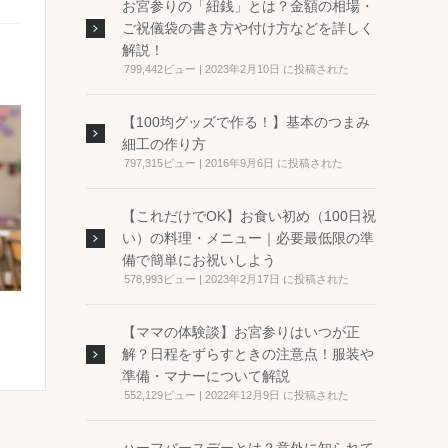
お宮参りの「紐銭」とは？金額の相場・
ご祝儀袋の書き方や付け方などを詳しく
解説！
799,442ビュー
|
2023年2月10日 に投稿された
【100均グッズで作る！】基本のつまみ
細工の作り方
797,315ビュー
|
2016年9月6日 に投稿された
【これだけでOK】お食い初め（100日祝
い）の料理・メニュー｜必要最低限の準
備で簡単にお祝いしよう
578,993ビュー
|
2023年2月17日 に投稿された
【ママの体験談】お宮参りはいつが正
解？日程をずらすときの注意点！服装や
準備・マナーについて解説
552,129ビュー
|
2022年12月9日 に投稿された