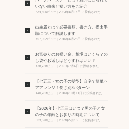
ハーフバースデーとは？意外に知られて
いない由来と祝い方をご紹介
534,606ビュー
|
2023年6月14日 に投稿された
出生届とは？必要書類、書き方、提出手
順について解説します
497,022ビュー
|
2016年6月23日 に投稿された
お宮参りのお祝い金、相場はいくら？の
し袋やお返しはどうすればいい？
478,738ビュー
|
2021年7月6日 に投稿された
【七五三・女の子の髪型】自宅で簡単ヘ
アアレンジ！長さ別3パターン
440,783ビュー
|
2016年10月11日 に投稿された
【2026年】七五三はいつ？男の子と女
の子の年齢とお参りの時期について
333,670ビュー
|
2023年5月16日 に投稿された