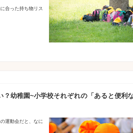
供に合った持ち物リス
い？幼稚園~小学校それぞれの「あると便利
ての運動会だと、なに