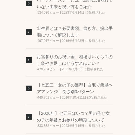
ハーフバースデーとは？意外に知られて
いない由来と祝い方をご紹介
534,598ビュー
|
2023年6月14日 に投稿された
出生届とは？必要書類、書き方、提出手
順について解説します
497,017ビュー
|
2016年6月23日 に投稿された
お宮参りのお祝い金、相場はいくら？の
し袋やお返しはどうすればいい？
478,734ビュー
|
2021年7月6日 に投稿された
【七五三・女の子の髪型】自宅で簡単ヘ
アアレンジ！長さ別3パターン
440,781ビュー
|
2016年10月11日 に投稿された
【2026年】七五三はいつ？男の子と女
の子の年齢とお参りの時期について
333,652ビュー
|
2023年5月16日 に投稿された