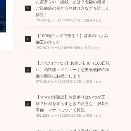
お宮参りの「紐銭」とは？金額の相場・
ご祝儀袋の書き方や付け方などを詳しく
解説！
799,427ビュー
|
2023年2月10日 に投稿された
【100均グッズで作る！】基本のつまみ
細工の作り方
797,307ビュー
|
2016年9月6日 に投稿された
【これだけでOK】お食い初め（100日祝
い）の料理・メニュー｜必要最低限の準
備で簡単にお祝いしよう
578,981ビュー
|
2023年2月17日 に投稿された
【ママの体験談】お宮参りはいつが正
解？日程をずらすときの注意点！服装や
準備・マナーについて解説
552,128ビュー
|
2022年12月9日 に投稿された