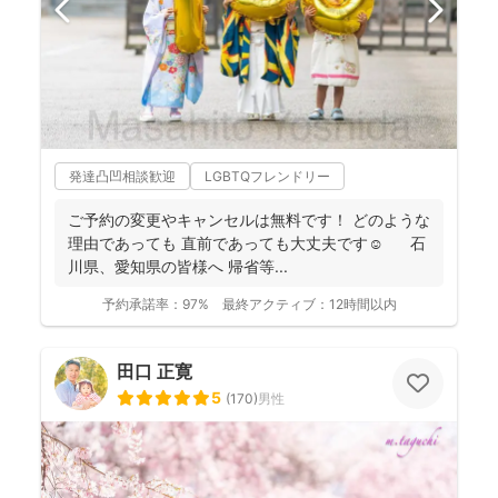
発達凸凹相談歓迎
LGBTQフレンドリー
ご予約の変更やキャンセルは無料です！ どのような
理由であっても 直前であっても大丈夫です☺️ 石
川県、愛知県の皆様へ 帰省等...
予約承諾率：
97%
最終アクティブ：
12時間以内
田口 正寛
5
(
170
)
男性