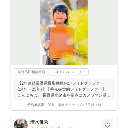
発達凸凹相談歓迎
LGBTQフレンドリー
【2年連続長野県撮影件数No.1フォトグラファー！
(24年・25年)】【善光寺契約フォトグラファー】
こんにちは。 長野県小諸市を拠点にカメラマン活
動...
予約承諾率：
92%
最終アクティブ：
7日以上前
清水俊秀