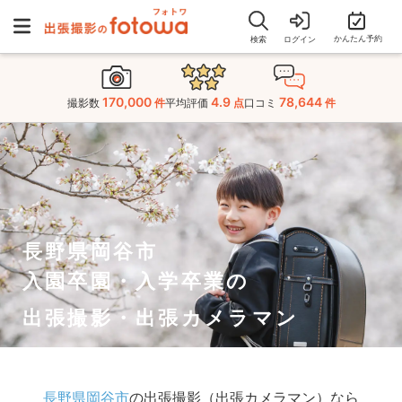
かんたん予約
検索
ログイン
170,000
4.9
78,644
撮影数
件
平均評価
点
口コミ
件
長野県岡谷市
入園卒園・入学卒業の
出張撮影・出張カメラマン
長野県岡谷市
の出張撮影（出張カメラマン）なら