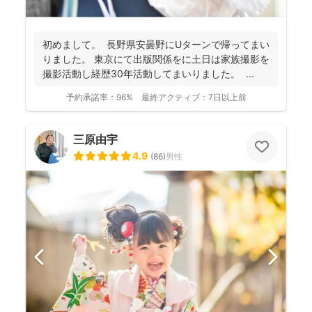
初めまして。 長野県安曇野にUターンで帰ってまい
りました。 東京にて出版関係をに土日は家族撮影を
撮影活動し経歴30年活動してまいりました。 ...
予約承諾率：
96%
最終アクティブ：
7日以上前
三原由宇
4.9
(
86
)
男性