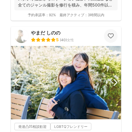
全てのジャンル撮影を修行を積み、年間500件以上
の撮影...
予約承諾率：
92%
最終アクティブ：
3時間以内
やまだ しのの
5
(
40
)
女性
発達凸凹相談歓迎
LGBTQフレンドリー