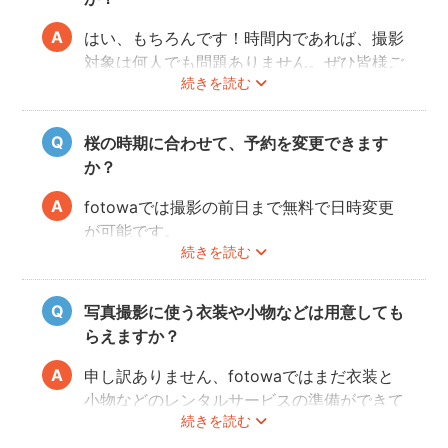
はい、もちろんです！時間内であれば、撮影
対象は何人でも問題ありません。ぜひ皆様ご
続きを読む
一緒に素敵な思い出を残してください。
桜の時期に合わせて、予約を変更できます
か？
fotowaでは撮影の前日まで無料で日時変更
が可能です。
続きを読む
ご予約の変更方法は
こちら
からご確認くださ
い。
写真撮影に使う衣装や小物などは用意しても
フォトグラファーの都合により、ご希望の変
らえますか？
更日に対応できないこともありますので、あ
らかじめ開花予想を確認しながら撮影日を決
申し訳ありません、fotowaではまだ衣装と
めることをオススメいたします。
小物などのレンタルサービスの準備ができて
続きを読む
おりませんので、お客様ご自身にご用意をお
願いしております。