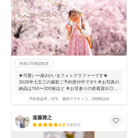
発達凸凹相談歓迎
🍀可愛い〜娘♪がいるフォトグラファーです🍀
2026年七五三の撮影ご予約受付中です‼️ 🔷お写真の
納品は150〜200枚ほど 🔷お宮参りの産着貸出◎...
予約承諾率：
97%
最終アクティブ：
3時間以内
遠藤雅之
4.9
(
73
)
男性