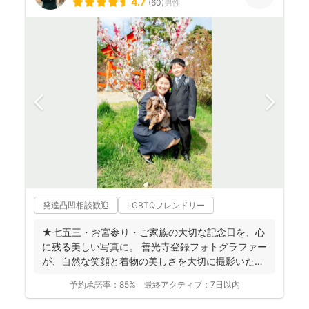
4.7
(
60
)
男性
発達凸凹相談歓迎
LGBTQフレンドリー
★七五三・お宮参り・ご家族の大切な記念日を、心
に残る美しい写真に。 善光寺登録フォトグラファー
が、自然な笑顔と着物の美しさを大切に撮影いたし
ます。 ◉...
予約承諾率：
85%
最終アクティブ：
7日以内