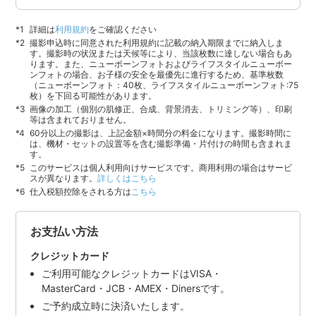
詳細は
利用規約
をご確認ください
撮影申込時に同意された利用規約に記載の納入期限までに納入しま
す。撮影時の状況または天候等により、当該枚数に達しない場合もあ
ります。また、ニューボーンフォトおよびライフスタイルニューボー
ンフォトの場合、お子様の安全を最優先に進行するため、基準枚数
（ニューボーンフォト：40枚、ライフスタイルニューボーンフォト:75
枚）を下回る可能性があります。
画像の加工（個別の肌修正、合成、背景消去、トリミング等）、印刷
等は含まれておりません。
60分以上の撮影は、上記金額×時間分の料金になります。撮影時間に
は、機材・セットの設置等を含む撮影準備・片付けの時間も含まれま
す。
このサービスは個人利用向けサービスです。商用利用の場合はサービ
スが異なります。
詳しくはこちら
仕入税額控除をされる方は
こちら
お支払い方法
クレジットカード
ご利用可能なクレジットカードはVISA・
MasterCard・JCB・AMEX・Dinersです。
ご予約成立時に決済いたします。