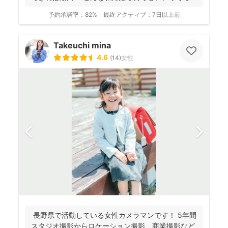
っと...
予約承諾率：
82%
最終アクティブ：
7日以上前
Takeuchi mina
4.6
(
14
)
女性
長野県で活動している女性カメラマンです！ 5年間
スタジオ撮影からロケーション撮影、商業撮影など