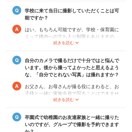
学校に来て当日に撮影していただくことは可
能ですか？
はい、もちろん可能ですが、学校・保育園に
よって構内への立ち入り制限もありますの
続きを読む
で、事前にご確認をお願いいたします。
自分のカメラで撮るだけで十分ではと悩んで
います。後から撮ってよかったと思えるよう
な、「自分でとれない写真」は撮れますか？
お父さん、お母さんが撮る役にまわると、お
子様と一緒に家族全員で写ることはできませ
続きを読む
んし、プロの機材や構図ならではのクオリテ
ィもあります。
10年後、20年後に見返して、撮ってよかっ
卒園式で幼稚園のお友達家族と一緒に撮りた
たと思っていただける写真をお届けします。
いのですが、グループで撮影を予約できます
か？