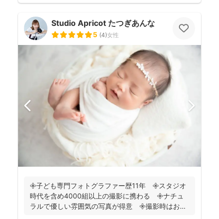
Studio Apricot たつぎあんな
5
(
4
)
女性
𖧷子ども専門フォトグラファー歴11年 𖧷スタジオ
時代を含め4000組以上の撮影に携わる 𖧷ナチュ
ラルで優しい雰囲気の写真が得意 𖧷撮影時はお手
持ちのスマホ...