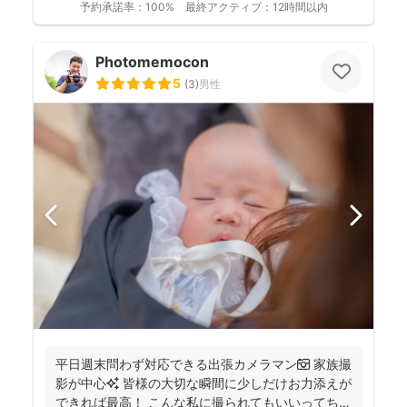
予約承諾率：
100%
最終アクティブ：
12時間以内
Photomemocon
5
(
3
)
男性
平日週末問わず対応できる出張カメラマン📷 家族撮
影が中心✨ 皆様の大切な瞬間に少しだけお力添えが
できれば最高！ こんな私に撮られてもいいってちら