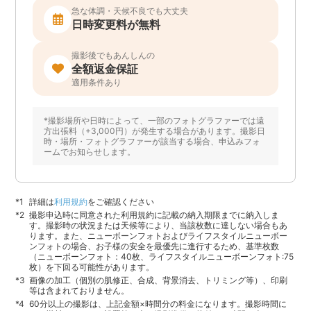
急な体調・天候不良でも大丈夫
日時変更料が無料
撮影後でもあんしんの
全額返金保証
適用条件あり
*撮影場所や日時によって、一部のフォトグラファーでは遠
方出張料（+3,000円）が発生する場合があります。撮影日
時・場所・フォトグラファーが該当する場合、申込みフォ
ームでお知らせします。
詳細は
利用規約
をご確認ください
撮影申込時に同意された利用規約に記載の納入期限までに納入しま
す。撮影時の状況または天候等により、当該枚数に達しない場合もあ
ります。また、ニューボーンフォトおよびライフスタイルニューボー
ンフォトの場合、お子様の安全を最優先に進行するため、基準枚数
（ニューボーンフォト：40枚、ライフスタイルニューボーンフォト:75
枚）を下回る可能性があります。
画像の加工（個別の肌修正、合成、背景消去、トリミング等）、印刷
等は含まれておりません。
60分以上の撮影は、上記金額×時間分の料金になります。撮影時間に