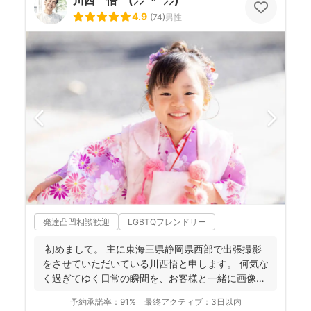
川西 悟 (⸝⸝ᐢ ᵕ ᐢ⸝⸝)
4.9
(
74
)
男性
発達凸凹相談歓迎
LGBTQフレンドリー
初めまして。 主に東海三県静岡県西部で出張撮影
をさせていただいている川西悟と申します。 何気な
く過ぎてゆく日常の瞬間を、お客様と一緒に画像と
して残...
予約承諾率：
91%
最終アクティブ：
3日以内