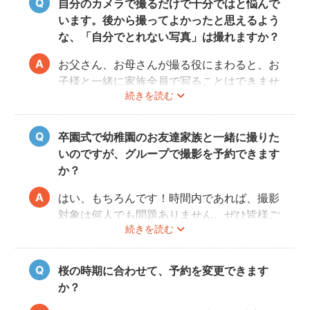
自分のカメラで撮るだけで十分ではと悩んで
います。後から撮ってよかったと思えるよう
な、「自分でとれない写真」は撮れますか？
お父さん、お母さんが撮る役にまわると、お
子様と一緒に家族全員で写ることはできませ
続きを読む
んし、プロの機材や構図ならではのクオリテ
ィもあります。
10年後、20年後に見返して、撮ってよかっ
卒園式で幼稚園のお友達家族と一緒に撮りた
たと思っていただける写真をお届けします。
いのですが、グループで撮影を予約できます
か？
はい、もちろんです！時間内であれば、撮影
対象は何人でも問題ありません。ぜひ皆様ご
続きを読む
一緒に素敵な思い出を残してください。
桜の時期に合わせて、予約を変更できます
か？