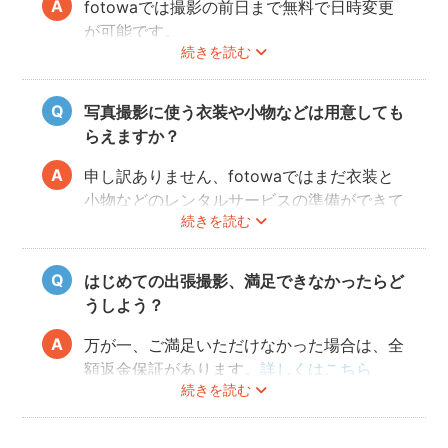
fotowaでは撮影の前日まで無料で日時変更
が可能です。
続きを読む
ご予約の変更方法は
こちら
からご確認くださ
い。
写真撮影に使う衣装や小物などは用意しても
フォトグラファーの都合により、ご希望の変
らえますか？
更日に対応できないこともありますので、あ
らかじめ開花予想を確認しながら撮影日を決
申し訳ありません、fotowaではまだ衣装と
めることをオススメいたします。
小物などのレンタルサービスの準備ができて
続きを読む
おりませんので、お客様ご自身にご用意をお
願いしております。
はじめての出張撮影、満足できなかったらど
うしよう？
万が一、ご満足いただけなかった場合は、全
額返金保証があります。
詳しくはこちら
続きを読む