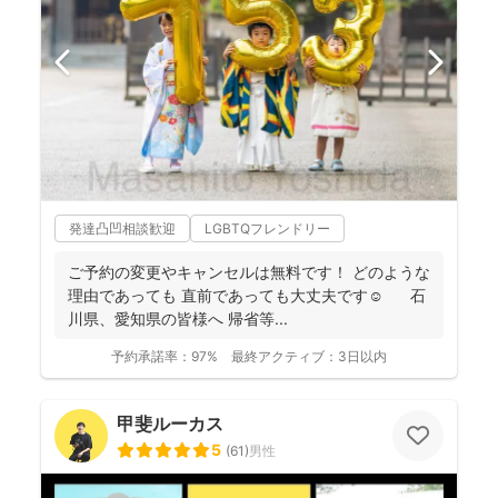
発達凸凹相談歓迎
LGBTQフレンドリー
ご予約の変更やキャンセルは無料です！ どのような
理由であっても 直前であっても大丈夫です☺️ 石
川県、愛知県の皆様へ 帰省等...
予約承諾率：
97%
最終アクティブ：
3日以内
甲斐ルーカス
5
(
61
)
男性