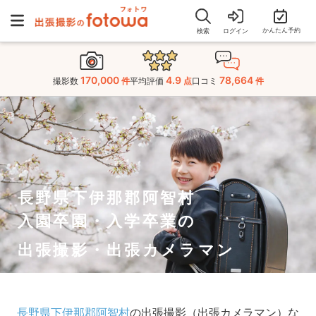
かんたん予約
検索
ログイン
170,000
4.9
78,664
撮影数
件
平均評価
点
口コミ
件
長野県下伊那郡阿智村
入園卒園・入学卒業の
出張撮影・出張カメラマン
長野県下伊那郡阿智村
の出張撮影（出張カメラマン）な