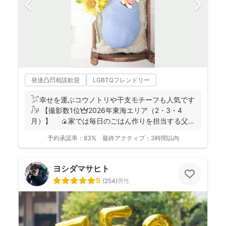
発達凸凹相談歓迎
LGBTQフレンドリー
𓅯幸せを運ぶコウノトリや干支モチーフも人気です
𓃗 【撮影数1位👑2026年東海エリア（2・3・4
月）】 🍙家では毎日のごはん作りを担当する父で
あり、...
予約承諾率：
83%
最終アクティブ：
3時間以内
ヨシダマサヒト
5
(
254
)
男性