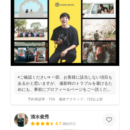
◉ご確認ください◉ 一部、お客様に該当しない項目も
あるかと思いますが、 撮影時のトラブルを避けるた
めにも、事前にプロフィールページをご一読くださ
います...
予約承諾率：
75%
最終アクティブ：
7日以上前
清水俊秀
4.7
(
60
)
男性