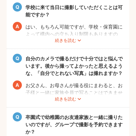
学校に来て当日に撮影していただくことは可
能ですか？
はい、もちろん可能ですが、学校・保育園に
よって構内への立ち入り制限もありますの
続きを読む
で、事前にご確認をお願いいたします。
自分のカメラで撮るだけで十分ではと悩んで
います。後から撮ってよかったと思えるよう
な、「自分でとれない写真」は撮れますか？
お父さん、お母さんが撮る役にまわると、お
子様と一緒に家族全員で写ることはできませ
続きを読む
んし、プロの機材や構図ならではのクオリテ
ィもあります。
10年後、20年後に見返して、撮ってよかっ
卒園式で幼稚園のお友達家族と一緒に撮りた
たと思っていただける写真をお届けします。
いのですが、グループで撮影を予約できます
か？