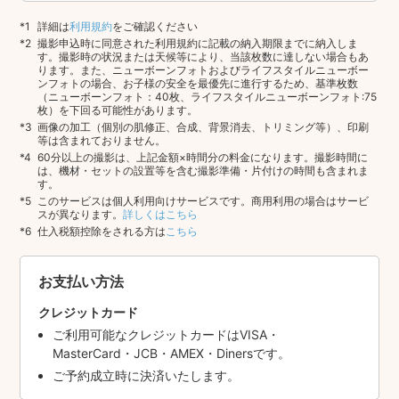
詳細は
利用規約
をご確認ください
撮影申込時に同意された利用規約に記載の納入期限までに納入しま
す。撮影時の状況または天候等により、当該枚数に達しない場合もあ
ります。また、ニューボーンフォトおよびライフスタイルニューボー
ンフォトの場合、お子様の安全を最優先に進行するため、基準枚数
（ニューボーンフォト：40枚、ライフスタイルニューボーンフォト:75
枚）を下回る可能性があります。
画像の加工（個別の肌修正、合成、背景消去、トリミング等）、印刷
等は含まれておりません。
60分以上の撮影は、上記金額×時間分の料金になります。撮影時間に
は、機材・セットの設置等を含む撮影準備・片付けの時間も含まれま
す。
このサービスは個人利用向けサービスです。商用利用の場合はサービ
スが異なります。
詳しくはこちら
仕入税額控除をされる方は
こちら
お支払い方法
クレジットカード
ご利用可能なクレジットカードはVISA・
MasterCard・JCB・AMEX・Dinersです。
ご予約成立時に決済いたします。