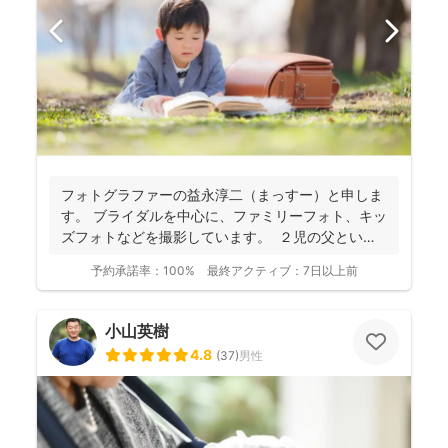
フォトグラファーの益永淳二（まっすー）と申しま
す。 ブライダルを中心に、ファミリーフォト、キッ
ズフォトなどを撮影しています。 ２児の父という
ことも...
予約承諾率：
100%
最終アクティブ：
7日以上前
小山英樹
4.8
(
37
)
男性