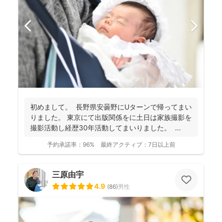
初めまして。 長野県安曇野にUターンで帰ってまい
りました。 東京にて出版関係をに土日は家族撮影を
撮影活動し経歴30年活動してまいりました。 ...
予約承諾率：
96%
最終アクティブ：
7日以上前
三原由宇
4.9
(
86
)
男性