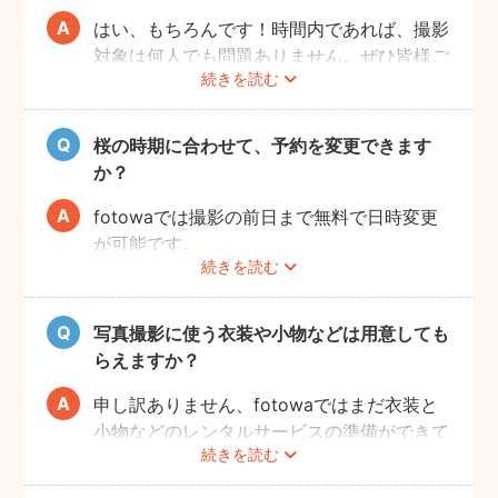
はい、もちろんです！時間内であれば、撮影
対象は何人でも問題ありません。ぜひ皆様ご
続きを読む
一緒に素敵な思い出を残してください。
桜の時期に合わせて、予約を変更できます
か？
fotowaでは撮影の前日まで無料で日時変更
が可能です。
続きを読む
ご予約の変更方法は
こちら
からご確認くださ
い。
写真撮影に使う衣装や小物などは用意しても
フォトグラファーの都合により、ご希望の変
らえますか？
更日に対応できないこともありますので、あ
らかじめ開花予想を確認しながら撮影日を決
申し訳ありません、fotowaではまだ衣装と
めることをオススメいたします。
小物などのレンタルサービスの準備ができて
続きを読む
おりませんので、お客様ご自身にご用意をお
願いしております。