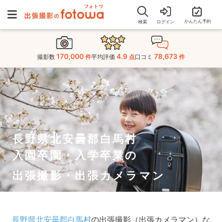
かんたん予約
検索
ログイン
170,000
4.9
78,673
撮影数
件
平均評価
点
口コミ
件
長野県北安曇郡白馬村
入園卒園・入学卒業の
出張撮影・出張カメラマン
長野県北安曇郡白馬村
の出張撮影（出張カメラマン）な