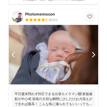
Photomemocon
5
(
3
)
男性
平日週末問わず対応できる出張カメラマン📷 家族撮
影が中心✨ 皆様の大切な瞬間に少しだけお力添えが
できれば最高！ こんな私に撮られてもいいってちら