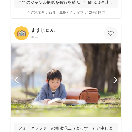
全てのジャンル撮影を修行を積み、年間500件以上
の撮影...
予約承諾率：
92%
最終アクティブ：
12時間以内
ますじゅん
男性
フォトグラファーの益永淳二（まっすー）と申しま