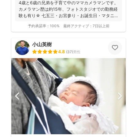
4歳と6歳の兄弟を子育て中のママカメラマンです。
カメラマン歴は約15年、フォトスタジオでの勤務経
験も有り☆ 七五三・お宮参り・お誕生日・マタニ
ティ・入園...
予約承諾率：
100%
最終アクティブ：
7日以上前
小山英樹
4.8
(
37
)
男性