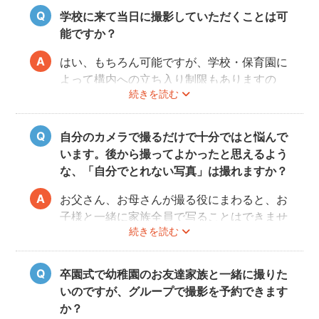
学校に来て当日に撮影していただくことは可
能ですか？
はい、もちろん可能ですが、学校・保育園に
よって構内への立ち入り制限もありますの
続きを読む
で、事前にご確認をお願いいたします。
自分のカメラで撮るだけで十分ではと悩んで
います。後から撮ってよかったと思えるよう
な、「自分でとれない写真」は撮れますか？
お父さん、お母さんが撮る役にまわると、お
子様と一緒に家族全員で写ることはできませ
続きを読む
んし、プロの機材や構図ならではのクオリテ
ィもあります。
10年後、20年後に見返して、撮ってよかっ
卒園式で幼稚園のお友達家族と一緒に撮りた
たと思っていただける写真をお届けします。
いのですが、グループで撮影を予約できます
か？