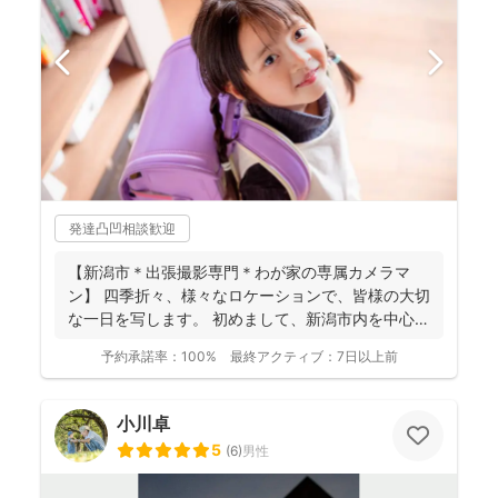
発達凸凹相談歓迎
【新潟市＊出張撮影専門＊わが家の専属カメラマ
ン】 四季折々、様々なロケーションで、皆様の大切
な一日を写します。 初めまして、新潟市内を中心に
活動してい...
予約承諾率：
100%
最終アクティブ：
7日以上前
小川卓
5
(
6
)
男性