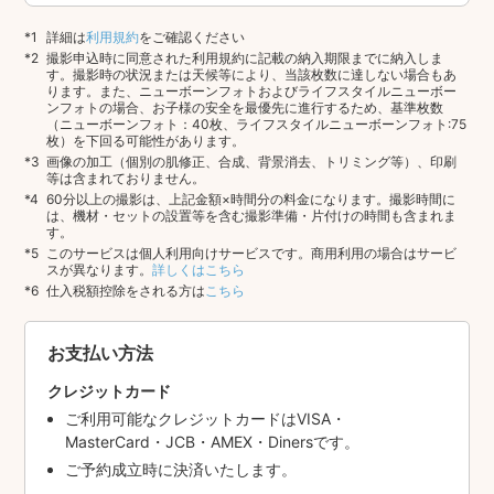
詳細は
利用規約
をご確認ください
撮影申込時に同意された利用規約に記載の納入期限までに納入しま
す。撮影時の状況または天候等により、当該枚数に達しない場合もあ
ります。また、ニューボーンフォトおよびライフスタイルニューボー
ンフォトの場合、お子様の安全を最優先に進行するため、基準枚数
（ニューボーンフォト：40枚、ライフスタイルニューボーンフォト:75
枚）を下回る可能性があります。
画像の加工（個別の肌修正、合成、背景消去、トリミング等）、印刷
等は含まれておりません。
60分以上の撮影は、上記金額×時間分の料金になります。撮影時間に
は、機材・セットの設置等を含む撮影準備・片付けの時間も含まれま
す。
このサービスは個人利用向けサービスです。商用利用の場合はサービ
スが異なります。
詳しくはこちら
仕入税額控除をされる方は
こちら
お支払い方法
クレジットカード
ご利用可能なクレジットカードはVISA・
MasterCard・JCB・AMEX・Dinersです。
ご予約成立時に決済いたします。