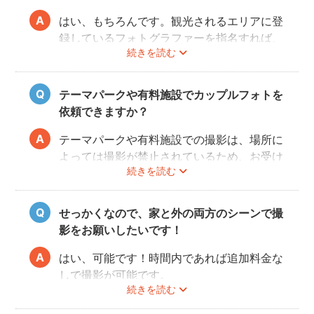
はい、もちろんです。観光されるエリアに登
録しているフォトグラファーを指名すれば、
続きを読む
旅行先でも撮影できます。
お好きな時間帯に撮影もできるので、是非と
も思い出に残るデートプランにしてください
テーマパークや有料施設でカップルフォトを
ね！
依頼できますか？
テーマパークや有料施設での撮影は、場所に
よっては撮影が禁止されているため、お受け
続きを読む
できない場合がございます。
予約前にお客様ご自身で、施設へのご確認を
お願いいたします。
せっかくなので、家と外の両方のシーンで撮
また、有料施設の場合、フォトグラファーの
影をお願いしたいです！
入場費などはお客様のご負担となりますので
ご了承ください。
はい、可能です！時間内であれば追加料金な
しで撮影が可能です。
続きを読む
撮影をスムーズに進行させるために、事前に
その旨をフォトグラファーにお伝えいただけ