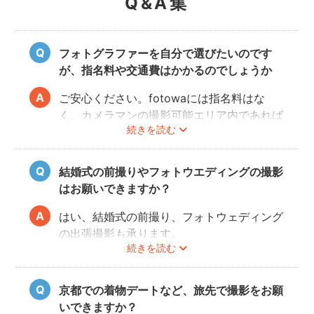
Q&A集
フォトグラファーを自分で選びたいのです
が、指名料や交通費はかかるのでしょうか
ご安心ください。fotowaには指名料はな
く、カメラマンの撮影可能エリア内であれば
続きを読む
交通費も一切かかりません。
自己PRやポートフォリオから、お好きなプ
ロのフォトグラファーをじっくりと選べるの
結婚式の前撮りやフォトウエディングの撮影
で、お二人とも安心して撮影することができ
はお願いできますか？
ます。
はい、結婚式の前撮り、フォトウェディング
の出張撮影も承ります。
続きを読む
fotowaでは衣装レンタル・着付け・ヘアメ
イクなどのオプションをご用意しておりませ
んので、お客様自身でご用意くださいませ。
京都での着物デートなど、旅先で撮影をお願
いできますか？