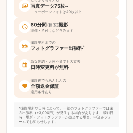
たっぷりもらえる
写真データ75枚~
ニューボーンフォトは40枚以上
60分間
撮影
(目安)
準備・片付けなど含みます
撮影場所までの
*
フォトグラファー出張料
急な体調・天候不良でも大丈夫
日時変更料が無料
撮影後でもあんしんの
全額返金保証
適用条件あり
*撮影場所や日時によって、一部のフォトグラファーでは遠
方出張料（+3,000円）が発生する場合があります。撮影日
時・場所・フォトグラファーが該当する場合、申込みフォ
ームでお知らせします。