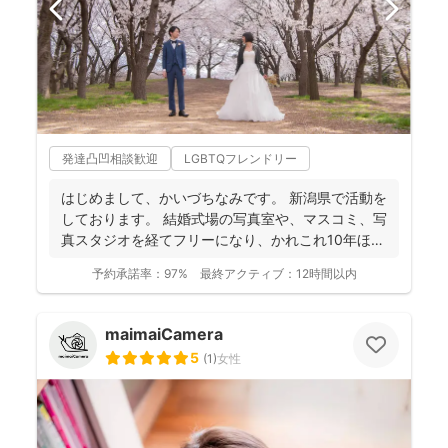
発達凸凹相談歓迎
LGBTQフレンドリー
はじめまして、かいづちなみです。 新潟県で活動を
しております。 結婚式場の写真室や、マスコミ、写
真スタジオを経てフリーになり、かれこれ10年ほど
経ちま...
予約承諾率：
97%
最終アクティブ：
12時間以内
maimaiCamera
5
(
1
)
女性