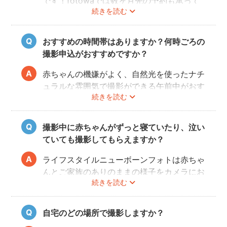
です！fotowaでは数ヶ月先の予約も承って
続きを読む
いるので、妊娠中にフォトグラファーを決め
て、撮影のご予約をするのがおすすめです。
（産後は赤ちゃんのお世話や、ご自身の体調
おすすめの時間帯はありますか？何時ごろの
により、検討する時間を確保することが難し
撮影申込がおすすめですか？
い場合が多いです。）
赤ちゃんの機嫌がよく、自然光を使ったナチ
ュラルな雰囲気で撮影ができる午前中がおす
続きを読む
すめです。
赤ちゃんもお母さんも、おうちに戻ってから
の生活リズムがまだ整わないうえ、授乳・お
撮影中に赤ちゃんがずっと寝ていたり、泣い
むつ替え・ねんねのタイミングは赤ちゃんに
ていても撮影してもらえますか？
よってそれぞれです。 日時を決めるのが難
しい場合、フォトグラファーへ予約時間をご
ライフスタイルニューボーンフォトは赤ちゃ
相談ください。
んとご家族のありのままの様子をカメラにお
続きを読む
さめます。そのため、寝ていたり、泣いてい
てもそのまま撮影をしていきます。生まれた
ての赤ちゃんの寝顔、元気いっぱいの泣き顔
自宅のどの場所で撮影しますか？
など、ぜひご家族の記念として残すことをお