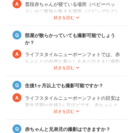
すすめします！
普段赤ちゃんが寝ている場所（ベビーベッ
ド）やご家族が集まる場所（リビングなど）
続きを読む
を中心に撮影します。撮影可能な場所や、撮
影NGの場所については事前にフォトグラフ
ァーと打ち合わせをお願いします。
部屋が散らかっていても撮影可能でしょう
か？
ライフスタイルニューボーンフォトでは、赤
ちゃんとの自然な暮らしをありのままに撮影
続きを読む
します。ご自身が気にならなければ、掃除や
片付けは必ずしも必要ではありません。も
し、お部屋の様子が気になる場合は、事前に
生後1ヶ月以上でも撮影可能ですか？
お部屋を整えていただきますようお願いしま
す。フォトグラファーが片付けなどをお手伝
ライフスタイルニューボーンフォトの目安は
いすること、撮影当日に片付けのお時間をと
新生児期〜生後3ヶ月ほどです。赤ちゃんと
ることはできかねることご承知ください。
続きを読む
の生活リズムが整い、お気持ちにも余裕がで
てきたタイミングでぜひお気軽にフォトグラ
ファーへご相談ください！
赤ちゃんと兄弟児の撮影はできますか？