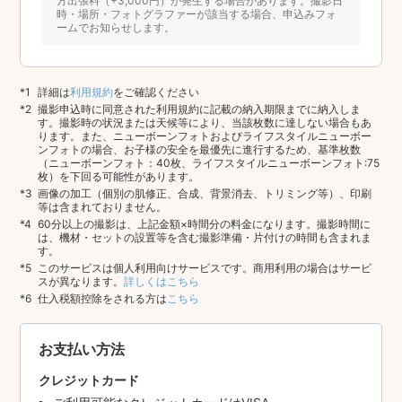
方出張料（+3,000円）が発生する場合があります。撮影日
時・場所・フォトグラファーが該当する場合、申込みフォ
ームでお知らせします。
詳細は
利用規約
をご確認ください
撮影申込時に同意された利用規約に記載の納入期限までに納入しま
す。撮影時の状況または天候等により、当該枚数に達しない場合もあ
ります。また、ニューボーンフォトおよびライフスタイルニューボー
ンフォトの場合、お子様の安全を最優先に進行するため、基準枚数
（ニューボーンフォト：40枚、ライフスタイルニューボーンフォト:75
枚）を下回る可能性があります。
画像の加工（個別の肌修正、合成、背景消去、トリミング等）、印刷
等は含まれておりません。
60分以上の撮影は、上記金額×時間分の料金になります。撮影時間に
は、機材・セットの設置等を含む撮影準備・片付けの時間も含まれま
す。
このサービスは個人利用向けサービスです。商用利用の場合はサービ
スが異なります。
詳しくはこちら
仕入税額控除をされる方は
こちら
お支払い方法
クレジットカード