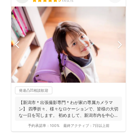
(
1
)
女性
発達凸凹相談歓迎
【新潟市＊出張撮影専門＊わが家の専属カメラマ
ン】 四季折々、様々なロケーションで、皆様の大切
な一日を写します。 初めまして、新潟市内を中心に
活動してい...
予約承諾率：
100%
最終アクティブ：
7日以上前