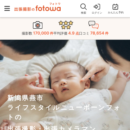
かんたん予約
検索
ログイン
170,000
4.9
78,654
撮影数
件
平均評価
点
口コミ
件
新潟県燕市
ライフスタイルニューボーンフォ
トの
出張撮影・出張カメラマン