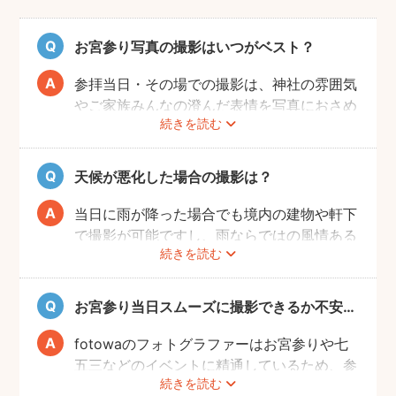
お宮参り写真の撮影はいつがベスト？
参拝当日・その場での撮影は、神社の雰囲気
やご家族みんなの澄んだ表情を写真におさめ
続きを読む
ることできオススメですが、当日は慌ただし
くて撮影はちょっと…という場合でも、出発
前のご自宅や参拝後のお食事会など想い出に
天候が悪化した場合の撮影は？
残る記念写真を撮影できます。
当日に雨が降った場合でも境内の建物や軒下
で撮影が可能ですし、雨ならではの風情ある
続きを読む
写真にも仕上がります。
また、撮影の実施が難しいと判断される天候
不良の場合、事前にフォトグラファーと決行
お宮参り当日スムーズに撮影できるか不安…
もしくは日時変更を相談してください。
日時変更方法は
こちら
をご参照ください。
fotowaのフォトグラファーはお宮参りや七
五三などのイベントに精通しているため、参
続きを読む
拝や家族団欒を乱すことなくスムーズに撮影