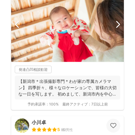
発達凸凹相談歓迎
【新潟市＊出張撮影専門＊わが家の専属カメラマ
ン】 四季折々、様々なロケーションで、皆様の大切
な一日を写します。 初めまして、新潟市内を中心に
活動してい...
予約承諾率：
100%
最終アクティブ：
7日以上前
小川卓
5
(
6
)
男性