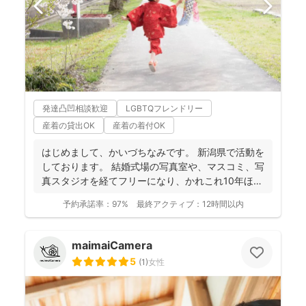
発達凸凹相談歓迎
LGBTQフレンドリー
産着の貸出OK
産着の着付OK
はじめまして、かいづちなみです。 新潟県で活動を
しております。 結婚式場の写真室や、マスコミ、写
真スタジオを経てフリーになり、かれこれ10年ほど
経ちま...
予約承諾率：
97%
最終アクティブ：
12時間以内
maimaiCamera
5
(
1
)
女性