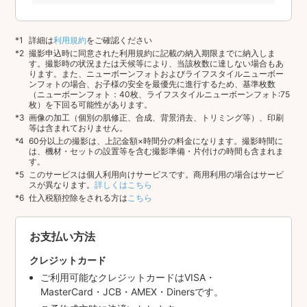
詳細は
利用規約
をご確認ください
撮影申込時に同意された利用規約に記載の納入期限までに納入しま
す。撮影時の状況または天候等により、当該枚数に達しない場合もあ
ります。また、ニューボーンフォトおよびライフスタイルニューボー
ンフォトの場合、お子様の安全を最優先に進行するため、基準枚数
（ニューボーンフォト：40枚、ライフスタイルニューボーンフォト:75
枚）を下回る可能性があります。
画像の加工（個別の肌修正、合成、背景消去、トリミング等）、印刷
等は含まれておりません。
60分以上の撮影は、上記金額×時間分の料金になります。撮影時間に
は、機材・セットの設置等を含む撮影準備・片付けの時間も含まれま
す。
このサービスは個人利用向けサービスです。商用利用の場合はサービ
スが異なります。
詳しくはこちら
仕入税額控除をされる方は
こちら
お支払い方法
クレジットカード
ご利用可能なクレジットカードはVISA・
MasterCard・JCB・AMEX・Dinersです。