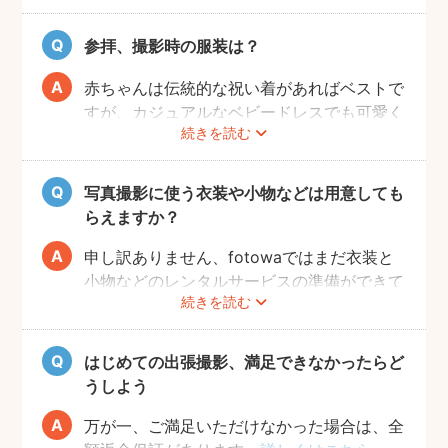
することができます。
参拝、撮影時の服装は？
赤ちゃんは伝統的な祝い着があればベストで
すが、カジュアルなベビードレスでも可愛く
続きを読む
写すことができます。またご両親も着物を着
ると雰囲気が出ますが、洋服でもおしゃれな
写真に仕上がります。
写真撮影に使う衣装や小物などは用意しても
らえますか？
申し訳ありません、fotowaではまだ衣装と
小物などのレンタルサービスの準備ができて
続きを読む
おりませんので、お客様ご自身にご用意をお
願いしております。
はじめての出張撮影、満足できなかったらど
うしよう
万が一、ご満足いただけなかった場合は、全