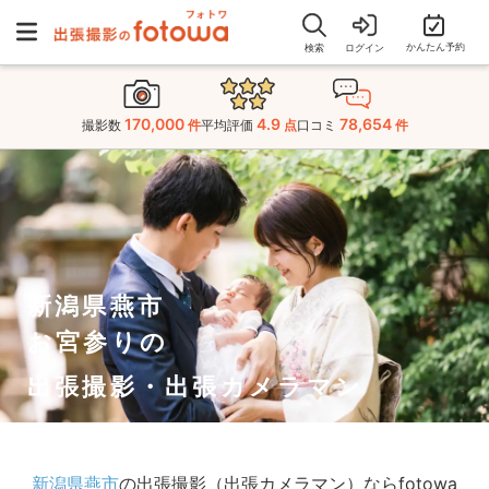
かんたん予約
検索
ログイン
170,000
4.9
78,654
撮影数
件
平均評価
点
口コミ
件
新潟県燕市
お宮参りの
出張撮影・出張カメラマン
新潟県燕市
の出張撮影（出張カメラマン）ならfotowa