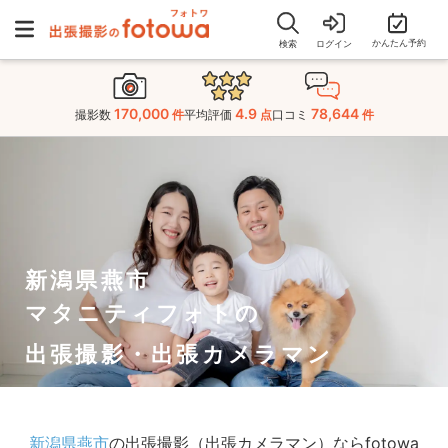
かんたん予約
検索
ログイン
170,000
4.9
78,644
撮影数
件
平均評価
点
口コミ
件
新潟県燕市
マタニティフォトの
出張撮影・出張カメラマン
新潟県燕市
の出張撮影（出張カメラマン）ならfotowa