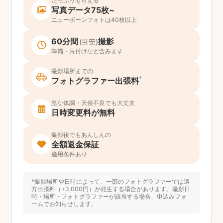
たっぷりもらえる
写真データ75枚~
ニューボーンフォトは40枚以上
60分間
撮影
(目安)
準備・片付けなど含みます
撮影場所までの
*
フォトグラファー出張料
急な体調・天候不良でも大丈夫
日時変更料が無料
撮影後でもあんしんの
全額返金保証
適用条件あり
*撮影場所や日時によって、一部のフォトグラファーでは遠
方出張料（+3,000円）が発生する場合があります。撮影日
時・場所・フォトグラファーが該当する場合、申込みフォ
ームでお知らせします。