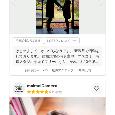
発達凸凹相談歓迎
LGBTQフレンドリー
はじめまして、かいづちなみです。 新潟県で活動を
しております。 結婚式場の写真室や、マスコミ、写
真スタジオを経てフリーになり、かれこれ10年ほど
経ちま...
予約承諾率：
97%
最終アクティブ：
3時間以内
maimaiCamera
5
(
1
)
女性