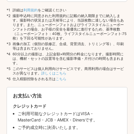
詳細は
利用規約
をご確認ください
撮影申込時に同意された利用規約に記載の納入期限までに納入しま
す。撮影時の状況または天候等により、当該枚数に達しない場合もあ
ります。また、ニューボーンフォトおよびライフスタイルニューボー
ンフォトの場合、お子様の安全を最優先に進行するため、基準枚数
（ニューボーンフォト：40枚、ライフスタイルニューボーンフォト:75
枚）を下回る可能性があります。
画像の加工（個別の肌修正、合成、背景消去、トリミング等）、印刷
等は含まれておりません。
60分以上の撮影は、上記金額×時間分の料金になります。撮影時間に
は、機材・セットの設置等を含む撮影準備・片付けの時間も含まれま
す。
このサービスは個人利用向けサービスです。商用利用の場合はサービ
スが異なります。
詳しくはこちら
仕入税額控除をされる方は
こちら
お支払い方法
クレジットカード
ご利用可能なクレジットカードはVISA・
MasterCard・JCB・AMEX・Dinersです。
ご予約成立時に決済いたします。