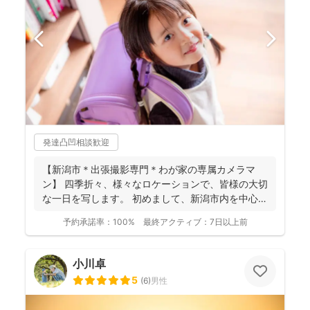
発達凸凹相談歓迎
【新潟市＊出張撮影専門＊わが家の専属カメラマ
ン】 四季折々、様々なロケーションで、皆様の大切
な一日を写します。 初めまして、新潟市内を中心に
活動してい...
予約承諾率：
100%
最終アクティブ：
7日以上前
小川卓
5
(
6
)
男性