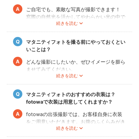
多いようです。
fotowaではご自宅への出張も可能ですの
ご自宅でも、素敵な写真が撮影できます！
で、ご夫婦らしい装いで自然体なマタニティ
窓際の自然光を活かしてやわらかい光の中で
続きを読む
フォトを撮影いただけます。
撮影するのが人気です。妊婦さんはお部屋の
ご近所の公園でカジュアルに撮影したり、素
お片付けも大変かと思いますが、撮影したい
肌をみせる衣装ではご自宅で撮影するなど、
場所周辺だけお片付けいただく程度で大丈夫
マタニティフォトを撮る前にやっておくとい
撮影時間の範囲内でシーンを変えることも可
です。
いことは？
能です。
どんな撮影にしたいか、ぜひイメージを膨ら
ませてみてください。
続きを読む
Instagramやママ向けの雑誌などで、素敵な
撮影事例を見たり、サッシュベルト等の撮影
小物について情報収集するのも楽しいです
マタニティフォトのおすすめの衣装は？
よ。また、何より大事なのは被写体のママと
fotowaで衣装は用意してくれますか？
お腹の赤ちゃんの健康です。当日無理せず撮
影を行えるよう、日々健やかに過ごしていた
fotowaの出張撮影では、お客様自身に衣装
だければと思います。
をご用意いただきます。お腹のふくらみがき
続きを読む
れいに見える薄手のお洋服や、チューブトッ
プにスカート等で、素肌を写すスタイルも人