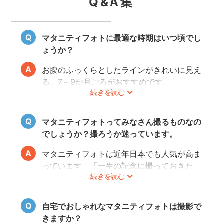
Q&A集
マタニティフォトに最適な時期はいつ頃でし
ょうか？
お腹のふっくらとしたラインがきれいに見え
る、7～9か月ごろがおすすめです。
続きを読む
赤ちゃんが出産予定日よりも早く誕生するこ
ともありますので、臨月までの撮影をご検討
いただければと思います。
マタニティフォトってみなさん撮るものなの
でしょうか？撮ろうか迷っています。
マタニティフォトは近年日本でも人気が高ま
っています。「一生の記念に撮っておきた
続きを読む
い」と考える方が増えているようです。
また、マタニティフォトを撮るべきか迷って
いらっしゃる方の多くに、「衣装がはずかし
自宅でおしゃれなマタニティフォトは撮影で
い」「素肌を見られたくない」と考える方も
きますか？