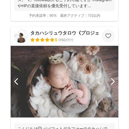
やHPの直接依頼を優先受付しています...
予約承諾率：
90%
最終アクティブ：
7日以内
タカハシリュウタロウ《プロジェクトD》
5
(
150
)
男性
こんにちは😊 パパフォトグラファーのタカハシで