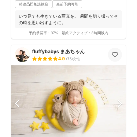
発達凸凹相談歓迎
産前予約可能
いつ見ても生きている写真を。 瞬間を切り撮ってそ
の時を思い出すように。
予約承諾率：
97%
最終アクティブ：
3時間以内
fluffybabys まあちゃん
4.9
(
75
)
女性