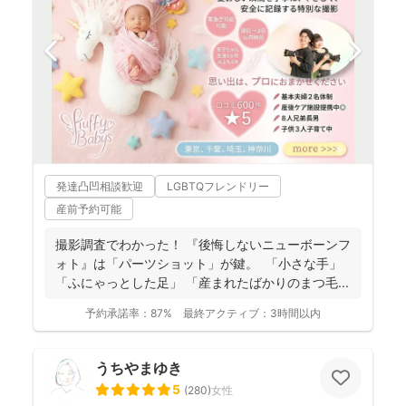
発達凸凹相談歓迎
LGBTQフレンドリー
産前予約可能
撮影調査でわかった！ 『後悔しないニューボーンフ
ォト』は「パーツショット」が鍵。 「小さな手」
「ふにゃっとした足」 「産まれたばかりのまつ毛...
予約承諾率：
87%
最終アクティブ：
3時間以内
うちやまゆき
5
(
280
)
女性