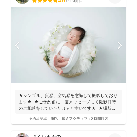
4.9
(
318
)
男性
★シンプル、質感、空気感を意識して撮影しており
ます★ ★ご予約前に一度メッセージにて撮影日時
のご相談をしていただけると幸いです★ ★撮影に
つい...
予約承諾率：
96%
最終アクティブ：
3時間以内
あらいちなみ