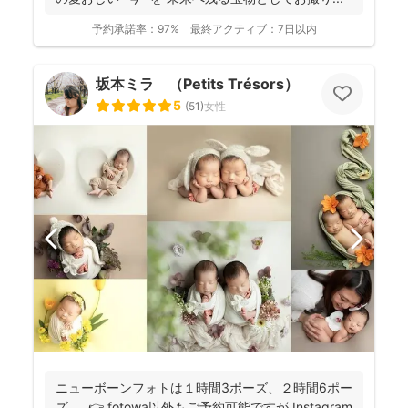
予約承諾率：
97%
最終アクティブ：
7日以内
坂本ミラ （Petits Trésors）
5
(
51
)
女性
ニューボーンフォトは１時間3ポーズ、２時間6ポー
ズ。 👉 fotowa以外もご予約可能ですが Instagram