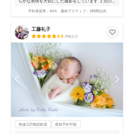
らかな表情を大切にした撮影をしています ２児の母
のニュ...
予約承諾率：
94%
最終アクティブ：
3時間以内
工藤礼子
4.9
(
74
)
女性
発達凸凹相談歓迎
産前予約可能