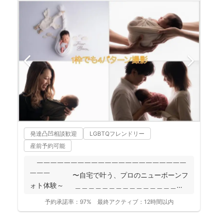
発達凸凹相談歓迎
LGBTQフレンドリー
産前予約可能
￣￣￣￣￣￣￣￣￣￣￣￣￣￣￣￣￣￣￣￣￣￣
￣￣￣ 〜自宅で叶う、プロのニューボーンフ
ォト体験～ ＿＿＿＿＿＿＿＿＿＿＿＿＿＿＿＿
＿＿＿＿...
予約承諾率：
97%
最終アクティブ：
12時間以内