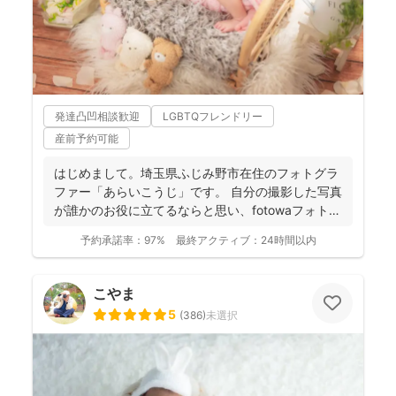
発達凸凹相談歓迎
LGBTQフレンドリー
産前予約可能
はじめまして。埼玉県ふじみ野市在住のフォトグラ
ファー「あらいこうじ」です。 自分の撮影した写真
が誰かのお役に立てるならと思い、fotowaフォトグ
ラファ...
予約承諾率：
97%
最終アクティブ：
24時間以内
こやま
5
(
386
)
未選択