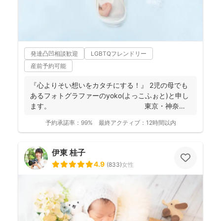
発達凸凹相談歓迎
LGBTQフレンドリー
産前予約可能
『心よりそい想いをカタチにする！』 2児の母でも
あるフォトグラファーのyoko(よっこふぉと)と申し
ます。 東京・神奈
川...
予約承諾率：
99%
最終アクティブ：
12時間以内
伊東 桂子
4.9
(
833
)
女性