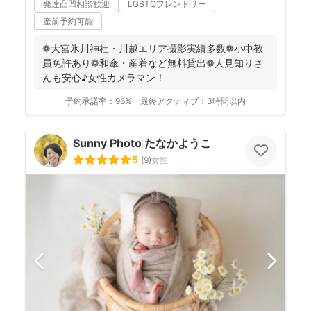
発達凸凹相談歓迎
LGBTQフレンドリー
産前予約可能
❁大宮氷川神社・川越エリア撮影実績多数❁小中教
員免許あり❁和傘・産着など無料貸出❁人見知りさ
んも安心♪女性カメラマン！
予約承諾率：
96%
最終アクティブ：
3時間以内
Sunny Photo たなかようこ
5
(
9
)
女性