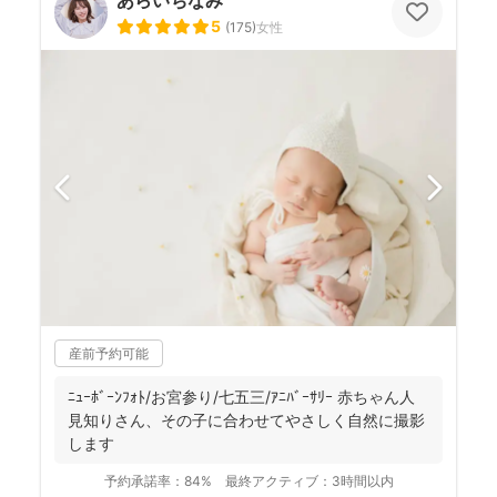
5
(
175
)
女性
産前予約可能
ﾆｭｰﾎﾞｰﾝﾌｫﾄ/お宮参り/七五三/ｱﾆﾊﾞｰｻﾘｰ 赤ちゃん人
見知りさん、その子に合わせてやさしく自然に撮影
します
予約承諾率：
84%
最終アクティブ：
3時間以内