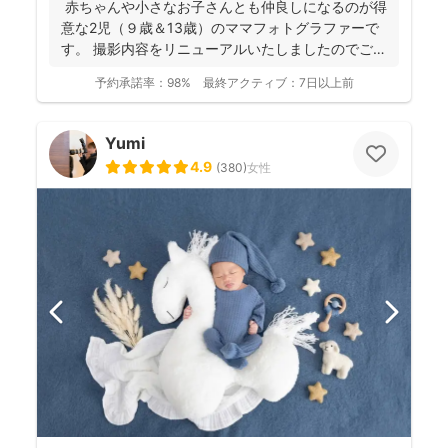
赤ちゃんや小さなお子さんとも仲良しになるのが得
意な2児（９歳＆13歳）のママフォトグラファーで
す。 撮影内容をリニューアルいたしましたのでご案
内させ...
予約承諾率：
98%
最終アクティブ：
7日以上前
Yumi
4.9
(
380
)
女性