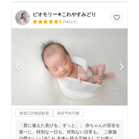
ピオモリー✳︎これやすみどり
5
(
14
)
女性
発達凸凹相談歓迎
産前予約可能
「君に逢えた喜びを。ずっと。」 赤ちゃんの安全を
第一に、特別な一日も、何気ない日常も。 ご家族
の愛おしい "今" を 未来へ残る宝物としてお撮り...