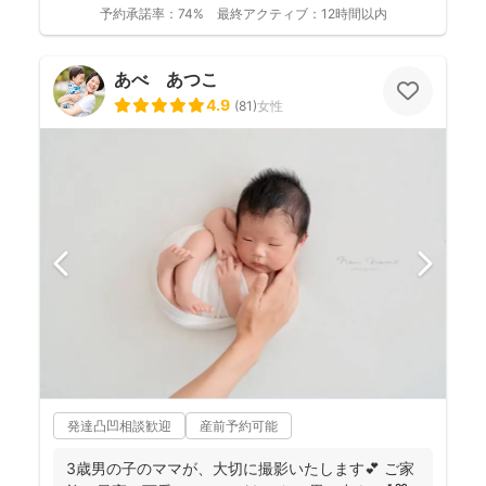
予約承諾率：
74%
最終アクティブ：
12時間以内
あべ あつこ
4.9
(
81
)
女性
発達凸凹相談歓迎
産前予約可能
3歳男の子のママが、大切に撮影いたします💕 ご家