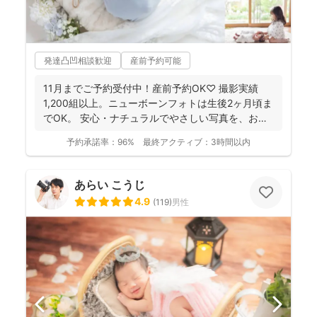
発達凸凹相談歓迎
産前予約可能
11月までご予約受付中！産前予約OK♡ 撮影実績
1,200組以上。ニューボーンフォトは生後2ヶ月頃ま
でOK。 安心・ナチュラルでやさしい写真を、お子
さ...
予約承諾率：
96%
最終アクティブ：
3時間以内
あらい こうじ
4.9
(
119
)
男性