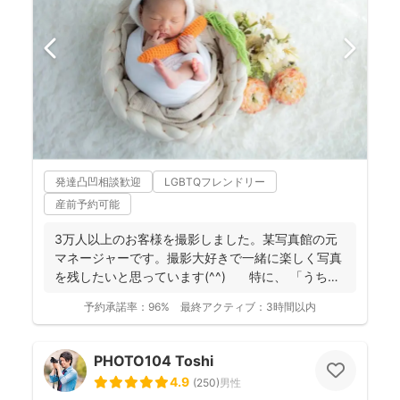
発達凸凹相談歓迎
LGBTQフレンドリー
産前予約可能
3万人以上のお客様を撮影しました。某写真館の元
マネージャーです。撮影大好きで一緒に楽しく写真
を残したいと思っています(^^) 特に、 「うち
の...
予約承諾率：
96%
最終アクティブ：
3時間以内
PHOTO104 Toshi
4.9
(
250
)
男性