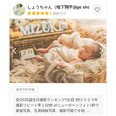
しょうちゃん（地下翔平/jige shohe）
5
(
950
)
男性
産前予約可能
⭐️2025誕生日撮影ランキング1位⭐️ 👑２０２３年
撮影リピート率１位👑 👶ニューボーンフォト1枠で
家族写真、兄弟姉妹写真、撮影可能です🙌 ...