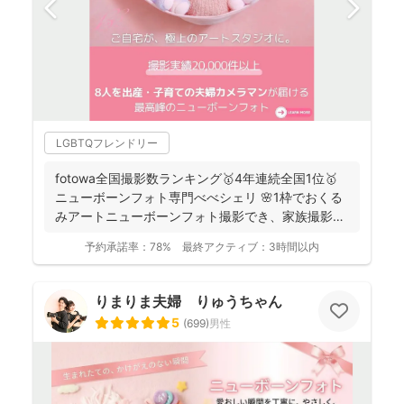
LGBTQフレンドリー
fotowa全国撮影数ランキング🥇4年連続全国1位🥇
ニューボーンフォト専門べべシェリ 🌸1枠でおくる
みアートニューボーンフォト撮影でき、家族撮影お
選...
予約承諾率：
78%
最終アクティブ：
3時間以内
りまりま夫婦 りゅうちゃん
5
(
699
)
男性