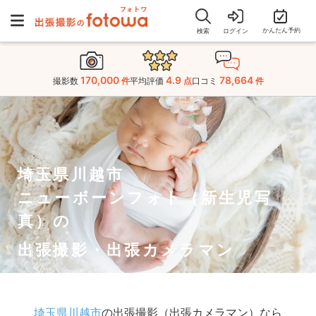
かんたん予約
検索
ログイン
170,000
4.9
78,664
撮影数
件
平均評価
点
口コミ
件
埼玉県川越市
ニューボーンフォト（新生児写
真）の
出張撮影・出張カメラマン
埼玉県川越市
の出張撮影（出張カメラマン）なら