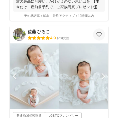
族の最高に可愛い、かけがえのない思い出を 【🎁
今だけ！産前前予約で、ご家族写真プレゼント🎁】
...
予約承諾率：
83%
最終アクティブ：
12時間以内
佐藤 ひろこ
4.9
(
70
)
女性
発達凸凹相談歓迎
LGBTQフレンドリー