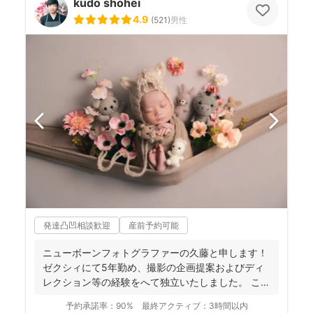
kudo shohei
4.9
(
521
)
男性
発達凸凹相談歓迎
産前予約可能
ニューボーンフォトグラファーの久藤と申します！
ゼクシィにて5年勤め、撮影の企画提案およびディ
レクション等の経験をへて独立いたしました。 これ
までに1...
予約承諾率：
90%
最終アクティブ：
3時間以内