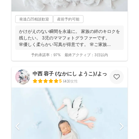
発達凸凹相談歓迎
産前予約可能
かけがえのない瞬間を永遠に。 家族の絆のキロクを
残したい。 3児のママフォトグラファーです。
🌸優しく柔らかい写真が得意です。 🌸ご家族...
予約承諾率：
97%
最終アクティブ：
3日以内
中西 容子 (なかにし ようこ)/よっこふぉと
5
(
43
)
女性