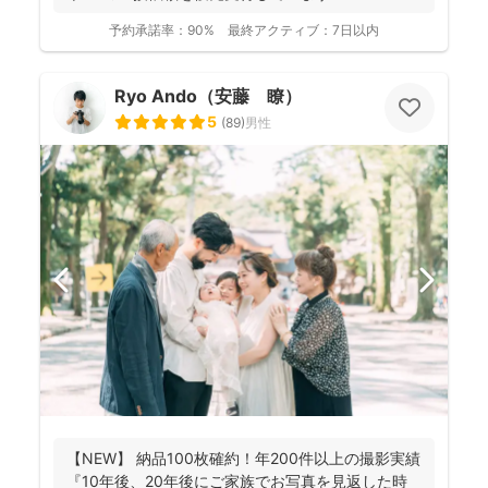
予約承諾率：
90%
最終アクティブ：
7日以内
Ryo Ando（安藤 瞭）
5
(
89
)
男性
【NEW】 納品100枚確約！年200件以上の撮影実績
『10年後、20年後にご家族でお写真を見返した時