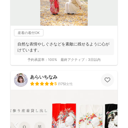
産着の着付OK
自然な表情やしぐさなどを素敵に残せるように心が
けています。
予約承諾率：
100%
最終アクティブ：
3日以内
あらいちなみ
5
(
175
)
女性