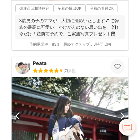
発達凸凹相談歓迎
産着の貸出OK
産着の着付OK
3歳男の子のママが、大切に撮影いたします💕 ご家
族の最高に可愛い、かけがえのない思い出を 【🎁
今だけ！産前前予約で、ご家族写真プレゼント🎁】
...
予約承諾率：
83%
最終アクティブ：
3時間以内
Peata
5
(
7
)
男性