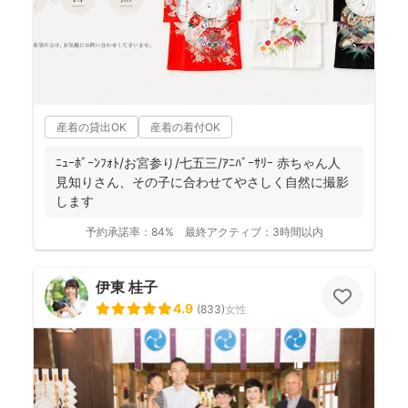
産着の貸出OK
産着の着付OK
ﾆｭｰﾎﾞｰﾝﾌｫﾄ/お宮参り/七五三/ｱﾆﾊﾞｰｻﾘｰ 赤ちゃん人
見知りさん、その子に合わせてやさしく自然に撮影
します
予約承諾率：
84%
最終アクティブ：
3時間以内
伊東 桂子
4.9
(
833
)
女性