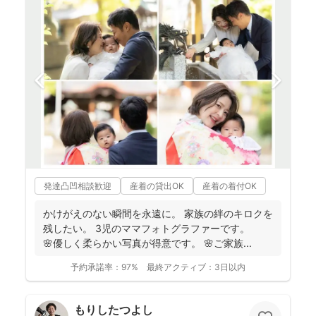
発達凸凹相談歓迎
産着の貸出OK
産着の着付OK
かけがえのない瞬間を永遠に。 家族の絆のキロクを
残したい。 3児のママフォトグラファーです。
🌸優しく柔らかい写真が得意です。 🌸ご家族...
予約承諾率：
97%
最終アクティブ：
3日以内
もりしたつよし