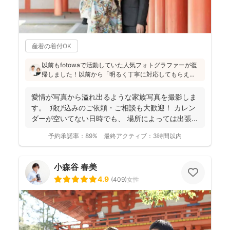
産着の着付OK
以前もfotowaで活動していた人気フォトグラファーが復
帰しました！以前から「明るく丁寧に対応してもらえ
た」「納品が早い」「赤ちゃんへの対応が優しく安心」
と好評です♪特にニューボーンフォトは様々な研修を受講
愛情が写真から溢れ出るような家族写真を撮影しま
し、クオリティ高いお写真をお届けされています(^^)
す。 飛び込みのご依頼・ご相談も大歓迎！ カレン
ダーが空いてない日時でも、 場所によっては出張で
き...
予約承諾率：
89%
最終アクティブ：
3時間以内
小森谷 春美
4.9
(
409
)
女性