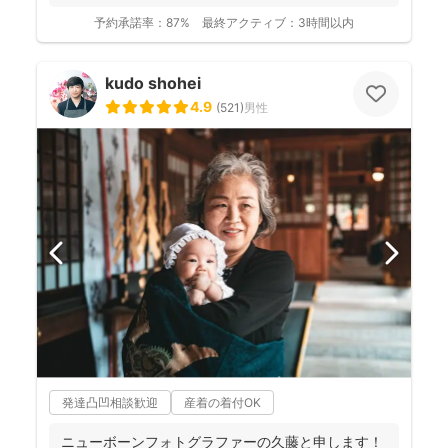
写真を撮影させて...
予約承諾率：
87%
最終アクティブ：
3時間以内
kudo shohei
4.9
(
521
)
男性
発達凸凹相談歓迎
産着の着付OK
ニューボーンフォトグラファーの久藤と申します！