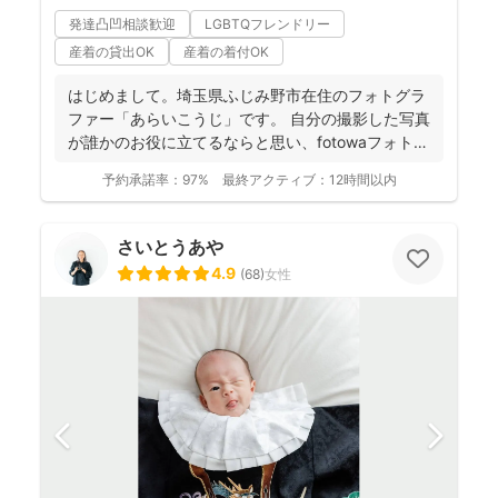
発達凸凹相談歓迎
LGBTQフレンドリー
産着の貸出OK
産着の着付OK
はじめまして。埼玉県ふじみ野市在住のフォトグラ
ファー「あらいこうじ」です。 自分の撮影した写真
が誰かのお役に立てるならと思い、fotowaフォトグ
ラファ...
予約承諾率：
97%
最終アクティブ：
12時間以内
さいとうあや
4.9
(
68
)
女性