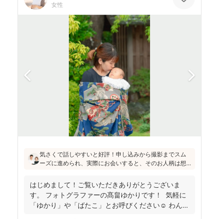
女性
気さくで話しやすいと好評！申し込みから撮影までスム
ーズに進められ、実際にお会いすると、そのお人柄は想
像通り！というお声もたくさんとのこと(^^)ニューボーン
フォトの研修をしっかり受講され、ウェディング業界経
はじめまして！ご覧いただきありがとうございま
験もあり、赤ちゃんから大人まで安心してお写りいただ
す。 フォトグラファーの髙畠ゆかりです！ 気軽に
けます♪
「ゆかり」や「ばたこ」とお呼びください☺︎ わんぱ
く...