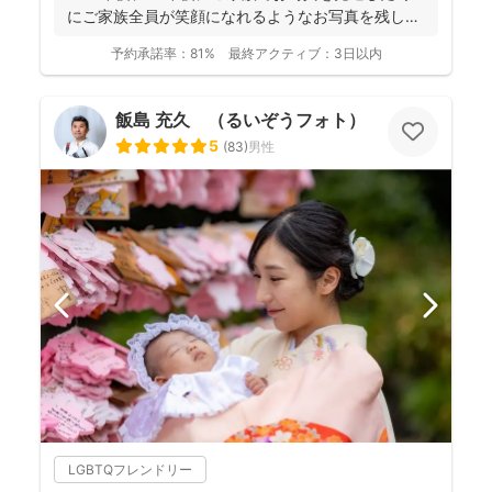
にご家族全員が笑顔になれるようなお写真を残し
ま...
予約承諾率：
81%
最終アクティブ：
3日以内
飯島 充久 （るいぞうフォト）
5
(
83
)
男性
LGBTQフレンドリー