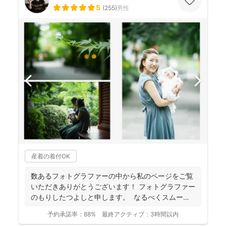
5
(
255
)
男性
産着の着付OK
数あるフォトグラファーの中から私のページをご覧
いただきありがとうございます！ フォトグラファー
のもりしたつよしと申します。 なるべくスムーズ
に撮影...
予約承諾率：
88%
最終アクティブ：
3時間以内