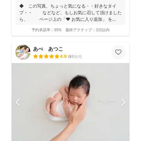
◆ この写真、ちょっと気になる・・好きなタイ
プ・・ などなど、もしお気に召して頂けました
ら、 ページ上の「❤ お気に入り追加」 を
...
予約承諾率：
95%
最終アクティブ：
3日以内
あべ あつこ
4.9
(
81
)
女性