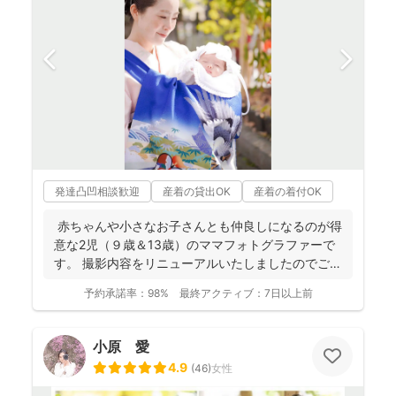
発達凸凹相談歓迎
産着の貸出OK
産着の着付OK
赤ちゃんや小さなお子さんとも仲良しになるのが得
意な2児（９歳＆13歳）のママフォトグラファーで
す。 撮影内容をリニューアルいたしましたのでご案
内させ...
予約承諾率：
98%
最終アクティブ：
7日以上前
小原 愛
4.9
(
46
)
女性