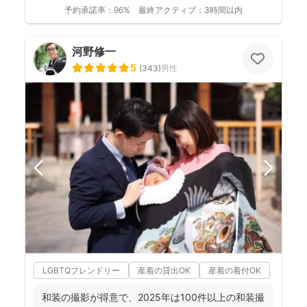
の...
予約承諾率：
96%
最終アクティブ：
3時間以内
河野修一
5
(
343
)
男性
LGBTQフレンドリー
産着の貸出OK
産着の着付OK
和装の撮影が得意で、2025年は100件以上の和装撮