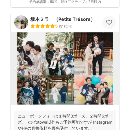
予約承諾率：
50%
最終アクティブ：
7日以内
坂本ミラ （Petits Trésors）
5
(
51
)
女性
ニューボーンフォトは１時間3ポーズ、２時間6ポー
ズ。 👉 fotowa以外もご予約可能ですが Instagram
やHPの直接依頼を優先受付しています...