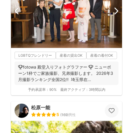
LGBTQフレンドリー
産着の貸出OK
産着の着付OK
🏆fotowa 殿堂入りフォトグラファー 🏆 ニューボ
ーン1枠でご家族撮影、兄弟撮影します。 2026年3
月撮影ランキング全国2位‼️ 埼玉県在...
予約承諾率：
90%
最終アクティブ：
3時間以内
松原一能
5
(
169
)
男性