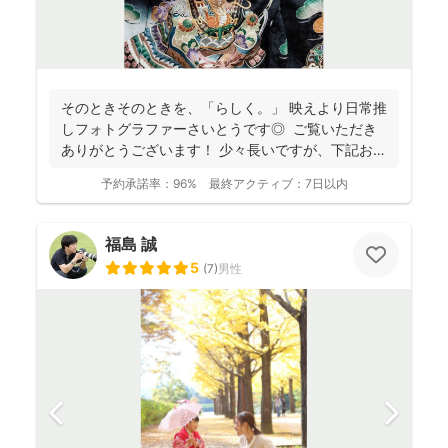
そのときそのときを、「らしく。」 映えより日常推
しフォトグラファーさいとうです◎ ご覧いただき
ありがとうございます！ 少々長いですが、下記お読
み...
予約承諾率：
96%
最終アクティブ：
7日以内
福島 誠
5
(
7
)
男性