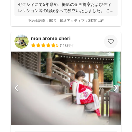
ゼクシィにて5年勤め、撮影の企画提案およびディ
レクション等の経験をへて独立いたしました。 これ
までに1...
予約承諾率：
90%
最終アクティブ：
3時間以内
mon arome cheri
5
(
113
)
男性