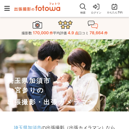
かんたん予約
検索
ログイン
170,000
4.9
78,664
撮影数
件
平均評価
点
口コミ
件
埼玉県加須市
お宮参りの
出張撮影・出張カメラマン
埼玉県加須市
の出張撮影（出張カメラマン）なら