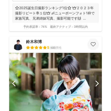
⭐️2025誕生日撮影ランキング1位⭐️ 👑２０２３年
撮影リピート率１位👑 👶ニューボーンフォト1枠で
家族写真、兄弟姉妹写真、撮影可能です🙌 ...
予約承諾率：
74%
最終アクティブ：
3時間以内
鈴木和博
5
(
68
)
男性