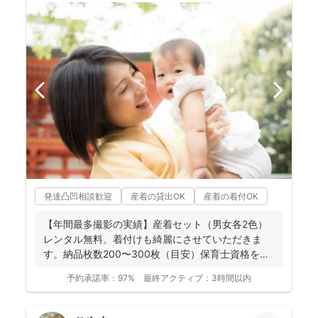
発達凸凹相談歓迎
産着の貸出OK
産着の着付OK
【年間最多撮影の実績】産着セット（男女各2色）
レンタル無料。着付けも綺麗にさせていただきま
す。納品枚数200〜300枚（目安）保育士資格を持
つ妻の監修の下...
予約承諾率：
97%
最終アクティブ：
3時間以内