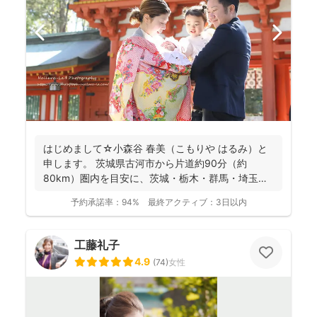
はじめまして☆小森谷 春美（こもりや はるみ）と
申します。 茨城県古河市から片道約90分（約
80km）圏内を目安に、茨城・栃木・群馬・埼玉
（一部）など北...
予約承諾率：
94%
最終アクティブ：
3日以内
工藤礼子
4.9
(
74
)
女性