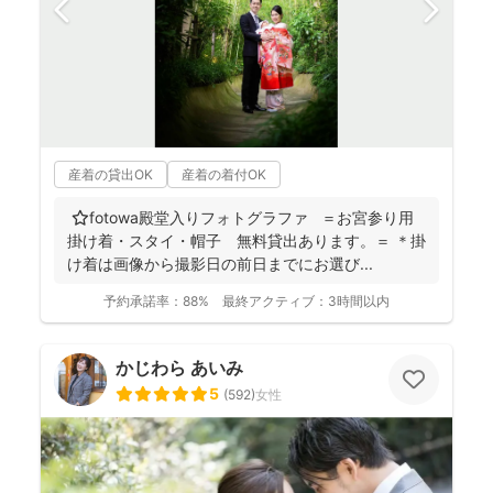
産着の貸出OK
産着の着付OK
⭐️fotowa殿堂入りフォトグラファ ＝お宮参り用
掛け着・スタイ・帽子 無料貸出あります。＝ ＊掛
け着は画像から撮影日の前日までにお選び...
予約承諾率：
88%
最終アクティブ：
3時間以内
かじわら あいみ
5
(
592
)
女性