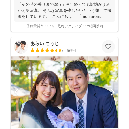
「その時の香りまで漂う」何年経っても記憶がよみ
がえる写真。 そんな写真を残したいという想いで撮
影をしています。 こんにちは。 「mon arom...
予約承諾率：
97%
最終アクティブ：
12時間以内
あらい こうじ
4.9
(
119
)
男性