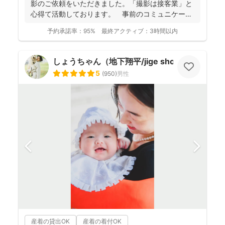
影のご依頼をいただきました。「撮影は接客業」と
心得て活動しております。 事前のコミュニケーシ
ョンにより...
予約承諾率：
95%
最終アクティブ：
3時間以内
しょうちゃん（地下翔平/jige shohe）
5
(
950
)
男性
産着の貸出OK
産着の着付OK