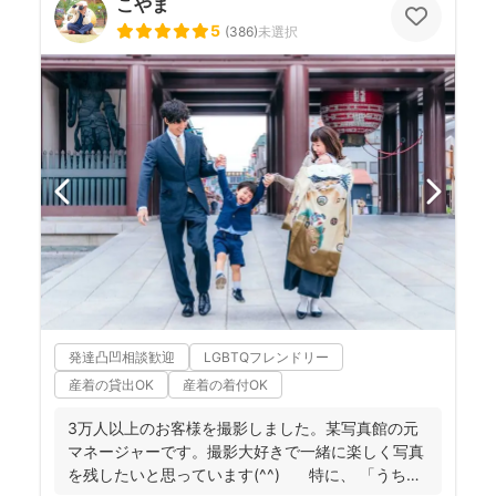
こやま
5
(
386
)
未選択
発達凸凹相談歓迎
LGBTQフレンドリー
産着の貸出OK
産着の着付OK
3万人以上のお客様を撮影しました。某写真館の元
マネージャーです。撮影大好きで一緒に楽しく写真
を残したいと思っています(^^) 特に、 「うち