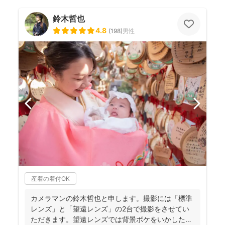
鈴木哲也
4.8
(
198
)
男性
産着の着付OK
カメラマンの鈴木哲也と申します。撮影には「標準
レンズ」と「望遠レンズ」の2台で撮影をさせてい
ただきます。望遠レンズでは背景ボケをいかしたお