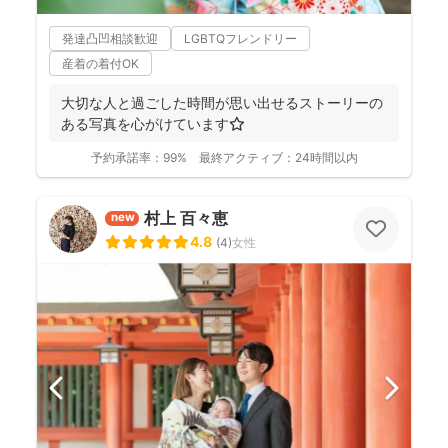
発達凸凹相談歓迎
LGBTQフレンドリー
産着の着付OK
大切な人と過ごした時間が思い出せるストーリーの
ある写真を心がけています⭐️
予約承諾率：
99%
最終アクティブ：
24時間以内
村上 百々恵
new
4.8
(
4
)
女性