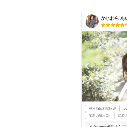
かじわら あ
発達凸凹相談歓迎
L
産着の貸出OK
産着
🌿 fotowa殿堂入