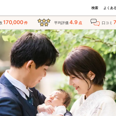
検索
よくあ
170,000
4.9
数
件
平均評価
点
口コミ