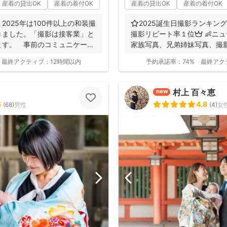
産着の貸出OK
産着の着付OK
産着の貸出OK
産着の着付OK
2025年は100件以上の和装撮
⭐️2025誕生日撮影ランキング
きました。「撮影は接客業」と
撮影リピート率１位👑 👶ニ
ます。 事前のコミュニケーシ
家族写真、兄弟姉妹写真、撮影可
最終アクティブ：
12時間以内
予約承諾率：
74%
最終アク
村上 百々恵
new
5
4.8
(
68
)
男性
(
4
)
女