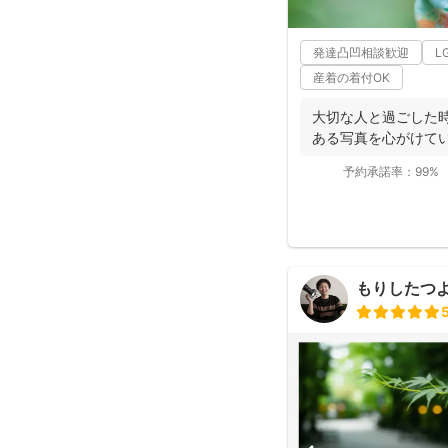
発達凸凹相談歓迎
L
産着の着付OK
大切な人と過ごした
ある写真を心がけてい
予約承諾率：
99%
もりしたつ