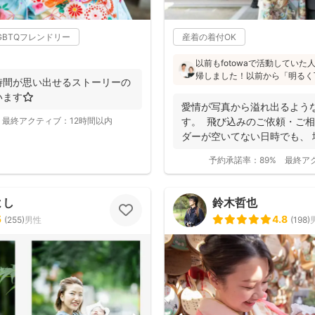
GBTQフレンドリー
産着の着付OK
以前もfotowaで活動してい
帰しました！以前から「明るく
時間が思い出せるストーリーの
た」「納品が早い」「赤ちゃん
ます⭐️
と好評です♪特にニューボーン
愛情が写真から溢れ出るよう
し、クオリティ高いお写真をお届
最終アクティブ：
12時間以内
す。 飛び込みのご依頼・ご相
ダーが空いてない日時でも、
き...
予約承諾率：
89%
最終ア
よし
鈴木哲也
5
4.8
(
255
)
男性
(
198
)