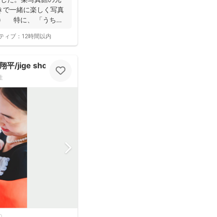
きで一緒に楽しく写真
^) 特に、 「うち
ティブ：
12時間以内
jige shohe）
性