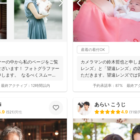
産着の着付OK
ァーの中から私のページをご覧
カメラマンの鈴木哲也と申し
ざいます！ フォトグラファー
レンズ」と「望遠レンズ」の
申します。 なるべくスムーズ
ただきます。望遠レンズでは
写真を撮影させて...
最終アクティブ：
12時間以内
予約承諾率：
87%
最終ア
i
あらい こうじ
4.9
4.9
(
521
)
男性
(
119
)