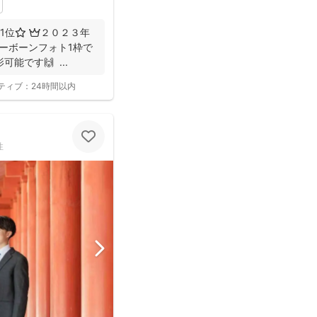
1位⭐️ 👑２０２３年
ューボーンフォト1枠で
能です🙌 ...
ティブ：
24時間以内
性