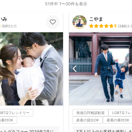
51件中 1〜30件を表示
いみ
こやま
5
5
(
591
)
女性
(
386
)
未
GBTQフレンドリー
発達凸凹相談歓迎
LGBTQフ
の着付OK
産着の貸出OK
産着の着付OK
りフォトグラファー 2024年2月に
3万人以上のお客様を撮影し