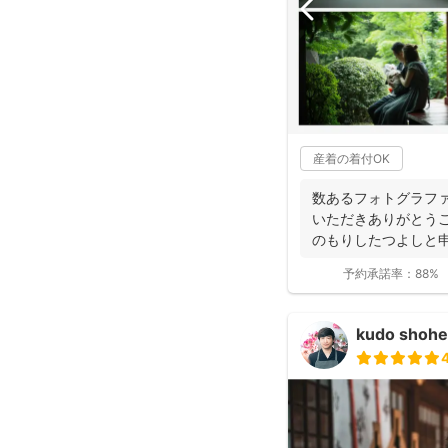
産着の着付OK
数あるフォトグラフ
いただきありがとうご
のもりしたつよしと
に撮影...
予約承諾率：
88%
kudo shohe