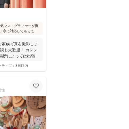
た人気フォトグラファーが復
丁寧に対応してもらえ
への対応が優しく安心」
フォトは様々な研修を受講
な家族写真を撮影しま
けされています(^^)
談も大歓迎！ カレン
 場所によっては出張で
クティブ：
3日以内
男性