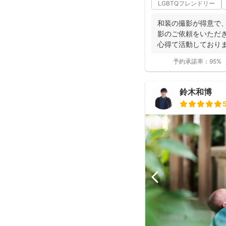
LGBTQフレンドリー
和装の撮影が得意で、
影のご依頼をいただ
心得て活動しており
ョンにより...
予約承諾率：
95%
鈴木和博