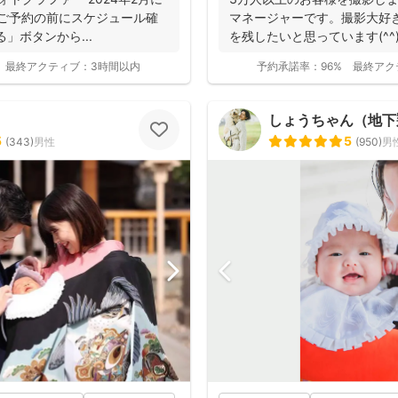
. ご予約の前にスケジュール確
マネージャーです。撮影大好
」ボタンから...
を残したいと思っています(^
の...
最終アクティブ：
3時間以内
予約承諾率：
96%
最終アク
しょうちゃん（地下翔平/
5
5
(
343
)
男性
(
950
)
男