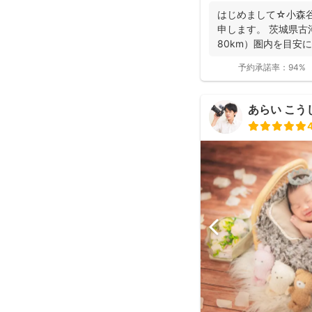
はじめまして☆小森谷
申します。 茨城県古
80km）圏内を目安
（一部）など北...
予約承諾率：
94%
あらい こう