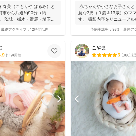
 春美（こもりや はるみ）と
赤ちゃんや小さなお子さんと
河市から片道約90分（約
意な2児（９歳＆13歳）のマ
に、茨城・栃木・群馬・埼玉
す。 撮影内容をリニューア
内させ...
最終アクティブ：
12時間以内
予約承諾率：
98%
最終ア
じ
こやま
4.9
5
(
119
)
男性
(
386
)
未