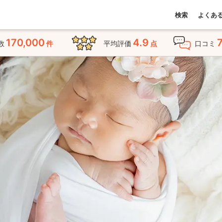
検索
よくあ
170,000
4.9
数
件
平均評価
点
口コミ