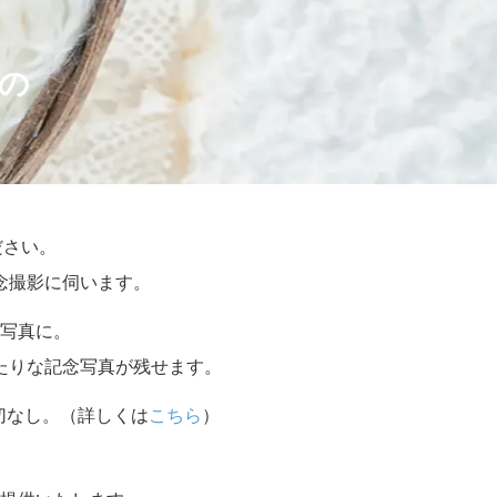
の
ださい。
念撮影に伺います。
写真に。
たりな記念写真が残せます。
切なし。（詳しくは
こちら
）