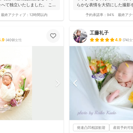
へて独立いたしました。 これ
らかな表情を大切にした撮影
のニュ...
最終アクティブ：
12時間以内
予約承諾率：
94%
最終アク
工藤礼子
4.9
4.9
(
409
)
女性
(
74
)
女
発達凸凹相談歓迎
産前予約可