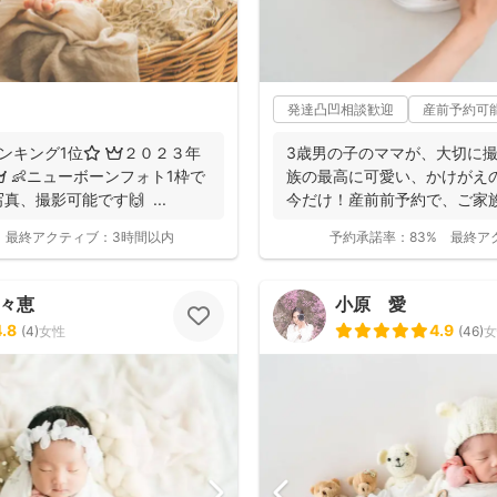
発達凸凹相談歓迎
産前予約可
ンキング1位⭐️ 👑２０２３年
3歳男の子のママが、大切に撮
 👶ニューボーンフォト1枠で
族の最高に可愛い、かけがえの
、撮影可能です🙌 ...
今だけ！産前前予約で、ご家族
...
最終アクティブ：
3時間以内
予約承諾率：
83%
最終ア
百々恵
小原 愛
4.8
4.9
(
4
)
女性
(
46
)
女