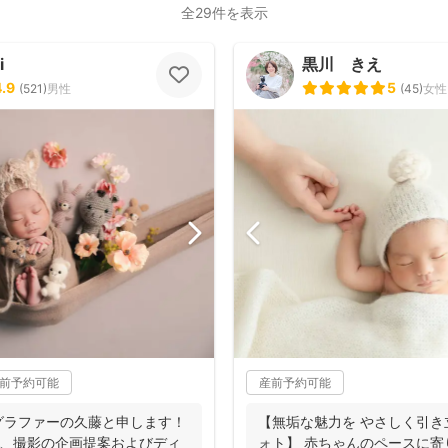
全29件を表示
i
黒川 きえ
4.9
5
(
521
)
男性
(
45
)
女性
前予約可能
産前予約可能
グラファーの久藤と申します！
【無垢な魅力を やさしく引
め、撮影の企画提案およびディ
ォト】 赤ちゃんのペースに