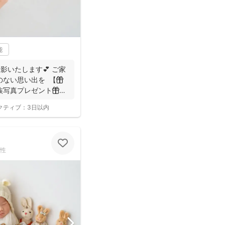
能
影いたします💕 ご家
ない思い出を 【🎁
写真プレゼント🎁】
クティブ：
3日以内
性