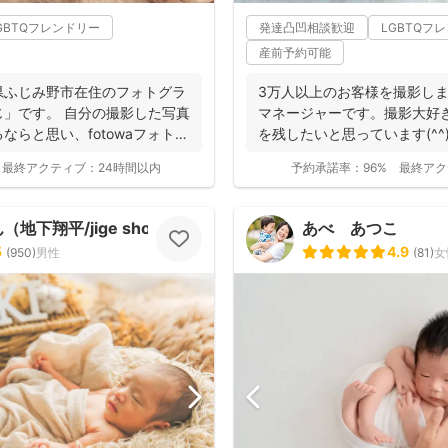
GBTQフレンドリー
発達凸凹相談歓迎
LGBTQフ
産前予約可能
県ふじみ野市在住のフォトグラ
3万人以上のお客様を撮影し
」です。 自分の撮影した写真
マネージャーです。撮影大好
ならと思い、fotowaフォトグ
を残したいと思っています(^
の...
最終アクティブ：
24時間以内
予約承諾率：
96%
最終アク
地下翔平/jige shohe）
あべ あつこ
5
4.9
(
950
)
男性
(
81
)
女