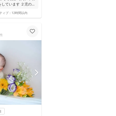
をしています ２児の母
ティブ：
12時間以内
性
能