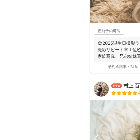
産前予約可能
⭐️2025誕生日撮影ラ
撮影リピート率１位👑
家族写真、兄弟姉妹写真
予約承諾率：
74%
村上 
new