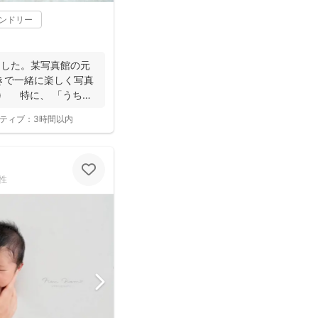
レンドリー
ました。某写真館の元
きで一緒に楽しく写真
^) 特に、 「うち
ティブ：
3時間以内
性