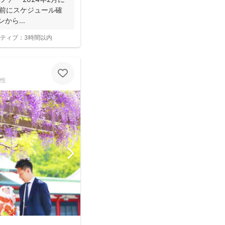
約の前にスケジュール確
から...
ティブ：
3時間以内
性