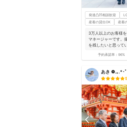
発達凸凹相談歓迎
L
産着の貸出OK
産着
3万人以上のお客様
マネージャーです。
を残したいと思ってい
の...
予約承諾率：
96%
あき ❁.｡.*･ﾟ