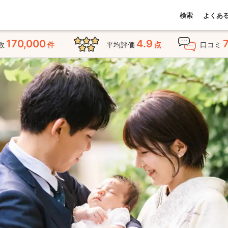
検索
よくあ
170,000
4.9
数
件
平均評価
点
口コミ