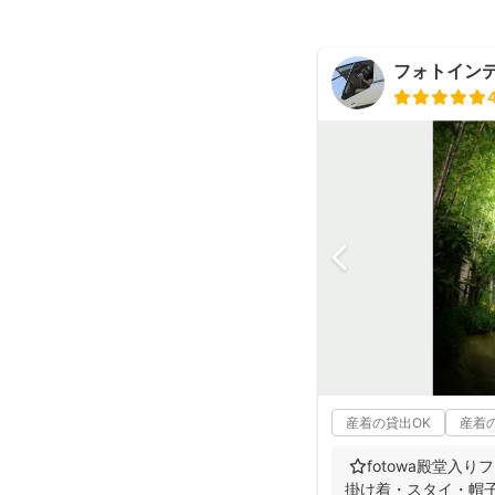
フォトイン
産着の貸出OK
産着
⭐️fotowa殿堂入
掛け着・スタイ・帽子