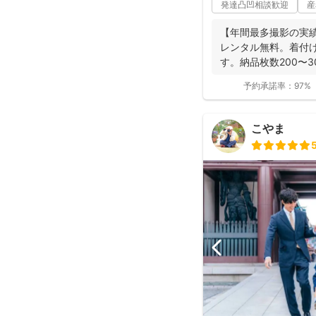
発達凸凹相談歓迎
産
【年間最多撮影の実
レンタル無料。着付
す。納品枚数200〜
つ妻の監修の下...
予約承諾率：
97%
こやま