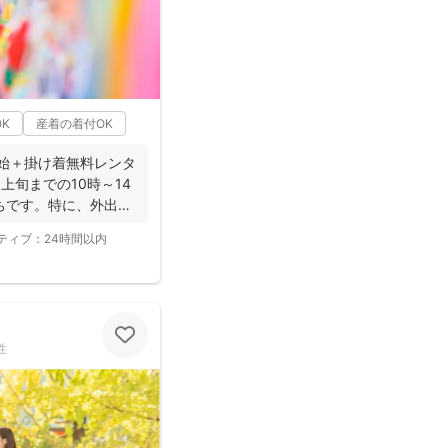
K
産着の着付OK
開始＋掛け着無料レンタ
上旬までの10時～14
ちです。特に、外出に
ティブ：
24時間以内
性