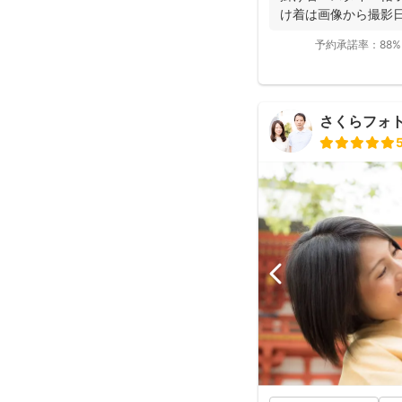
け着は画像から撮影日
予約承諾率：
88%
さくらフォ