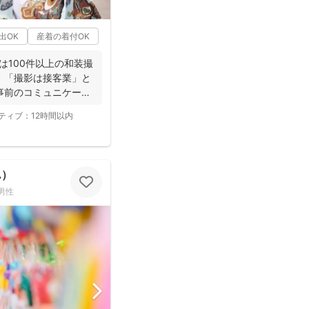
出OK
産着の着付OK
は100件以上の和装撮
。「撮影は接客業」と
事前のコミュニケーシ
ティブ：
12時間以内
ん）
男性