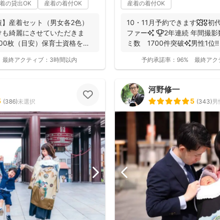
着の貸出OK
産着の着付OK
産着の着付OK
績】産着セット（男女各2色）
10・11月予約できます🍁🎖
けも綺麗にさせていただきま
ファー✨ 🏆2年連続 年間撮影数 全国1位✨ 🥇口コ
300枚（目安）保育士資格を持
ミ数 1700件突破✨男性1位‼️ 
最終アクティブ：
3時間以内
予約承諾率：
96%
最終アク
河野修一
5
5
(
386
)
未選択
(
343
)
男