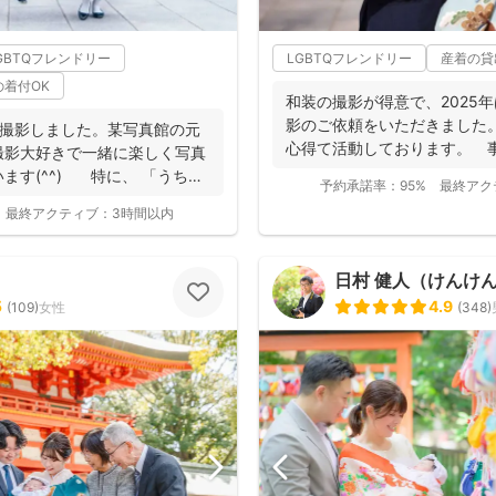
GBTQフレンドリー
LGBTQフレンドリー
産着の貸
の着付OK
和装の撮影が得意で、2025年
影のご依頼をいただきました
を撮影しました。某写真館の元
心得て活動しております。 
撮影大好きで一緒に楽しく写真
ョンにより...
ます(^^) 特に、 「うち
予約承諾率：
95%
最終アク
最終アクティブ：
3時間以内
日村 健人（けんけ
5
4.9
(
109
)
女性
(
348
)