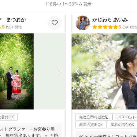
118件中 1〜30件を表示
デ まつおか
かじわら あいみ
4.9
5
(
531
)
男性
(
591
)
女
の着付OK
発達凸凹相談歓迎
LGBTQフ
産着の貸出OK
産着の着付OK
りフォトグラファ ＝お宮参り用
 無料貸出あります。＝ ＊掛
🌿 fotowa殿堂入りフォトグ