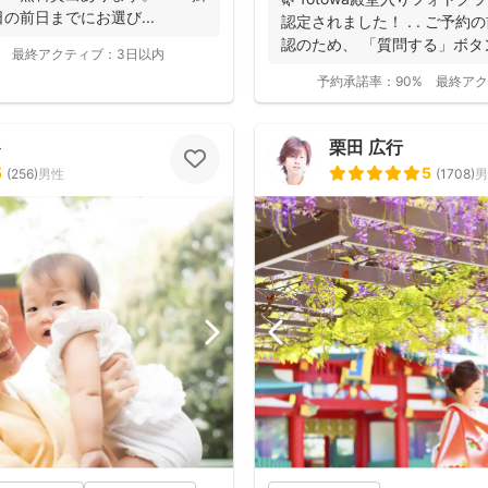
の前日までにお選び...
認定されました！ . . ご予
認のため、 「質問する」ボタン
最終アクティブ：
3日以内
予約承諾率：
90%
最終アク
ト
栗田 広行
5
5
(
256
)
男性
(
1708
)
男