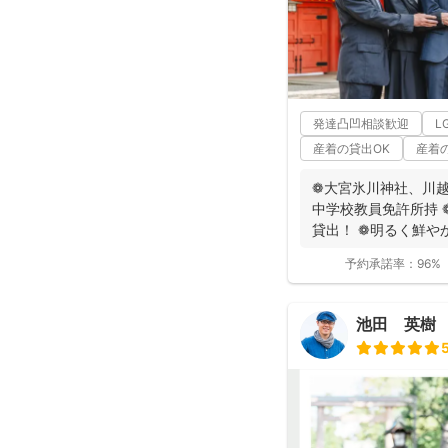
発達凸凹相談歓迎
L
産着の貸出OK
産着
❁大宮氷川神社、川越
中学校教員免許所持 
貸出！ ❁明るく鮮やか
予約承諾率：
96%
池田 英樹