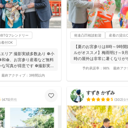
GBTQフレンドリー
発達凸凹相談歓迎
産着の貸出O
の着付OK
【夏のお宮参りは8時～9時
ルがオススメ】梅雨明け～9月
エリア 撮影実績多数あり ❁小
時の屋外は非常に暑くなりが
❁和傘、お宮参り産着など無料
不慣れな赤...
な写真が得意です ❁撮影実...
予約承諾率：
98%
最終アク
最終アクティブ：
3時間以内
すずき かずみ
5
5
(
475
)
男性
(
302
)
女