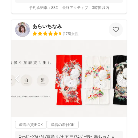
に撮影...
予約承諾率：
88%
最終アクティブ：
3時間以内
あらいちなみ
5
(
175
)
女性
産着の貸出OK
産着の着付OK
ﾆｭｰﾎﾞｰﾝﾌｫﾄ/お宮参り/七五三/ｱﾆﾊﾞｰｻﾘｰ 赤ちゃん人