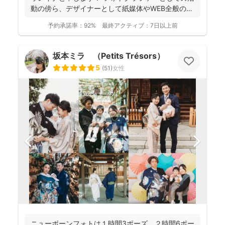
動の傍ら、デザイナーとして紙媒体やWEB全般のデ
ザイン制作...
予約承諾率：
92%
最終アクティブ：
7日以上前
坂本ミラ （Petits Trésors）
5
(
51
)
女性
ニューボーンフォトは１時間3ポーズ、２時間6ポー