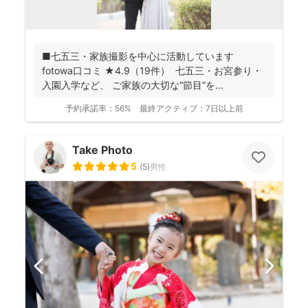
■七五三・家族撮影を中心に活動しています
fotowa口コミ ★4.9（19件） 七五三・お宮参り・
入園入学など、 ご家族の大切な“節目”を...
予約承諾率：
56%
最終アクティブ：
7日以上前
Take Photo
5
(
5
)
男性