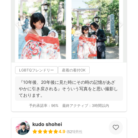
LGBTQフレンドリー
産着の着付OK
『10年後、20年後に見た時にその時の記憶があざ
やかに引き戻される』そういう写真をと思い撮影し
ております。
予約承諾率：
96%
最終アクティブ：
3時間以内
kudo shohei
4.9
(
521
)
男性