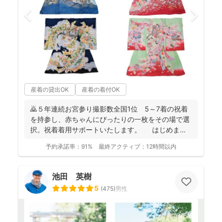
産着の貸出OK
産着の着付OK
🙇５年連続お宮参り撮影数全国1位 5～7着の祝着
を持参し、赤ちゃんにぴったりの一枚をその場で選
択。祝着着用サポートいたします。 はじめまし
て。フォ...
予約承諾率：
91%
最終アクティブ：
12時間以内
池田 英樹
5
(
475
)
男性