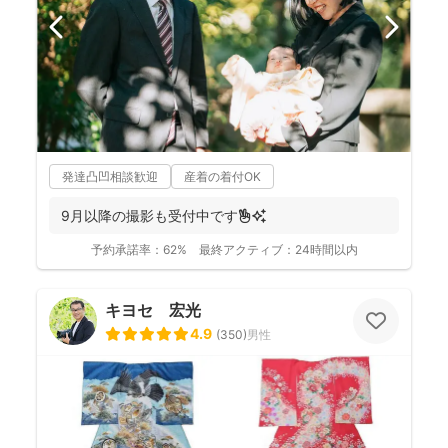
発達凸凹相談歓迎
産着の着付OK
9月以降の撮影も受付中です✌️✨
予約承諾率：
62%
最終アクティブ：
24時間以内
キヨセ 宏光
4.9
(
350
)
男性