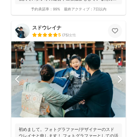
全体的に...
予約承諾率：
99%
最終アクティブ：
7日以内
スドウレイナ
5
(
75
)
女性
初めまして。フォトグラファー/デザイナーのスド
ウレイナと申します！ フォトグラファーとしての活