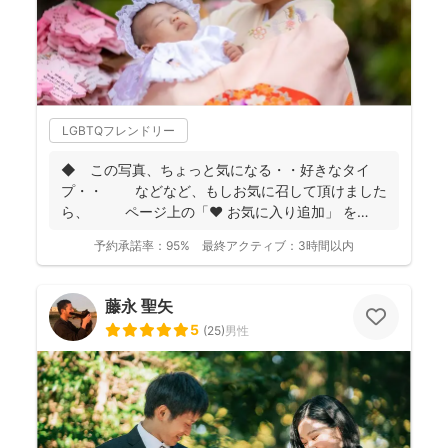
LGBTQフレンドリー
◆ この写真、ちょっと気になる・・好きなタイ
プ・・ などなど、もしお気に召して頂けました
ら、 ページ上の「❤ お気に入り追加」 を
...
予約承諾率：
95%
最終アクティブ：
3時間以内
藤永 聖矢
5
(
25
)
男性