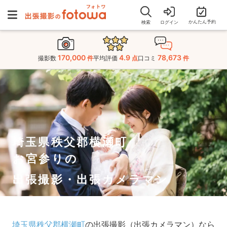
かんたん予約
検索
ログイン
170,000
4.9
78,673
撮影数
件
平均評価
点
口コミ
件
埼玉県秩父郡横瀬町
お宮参りの
出張撮影・出張カメラマン
埼玉県秩父郡横瀬町
の出張撮影（出張カメラマン）なら