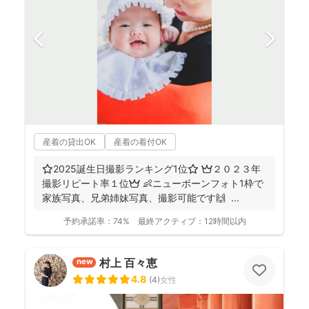
産着の貸出OK
産着の着付OK
⭐️2025誕生日撮影ランキング1位⭐️ 👑２０２３年
撮影リピート率１位👑 👶ニューボーンフォト1枠で
家族写真、兄弟姉妹写真、撮影可能です🙌 ...
予約承諾率：
74%
最終アクティブ：
12時間以内
村上 百々恵
new
4.8
(
4
)
女性