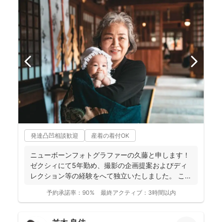
発達凸凹相談歓迎
産着の着付OK
ニューボーンフォトグラファーの久藤と申します！
ゼクシィにて5年勤め、撮影の企画提案およびディ
レクション等の経験をへて独立いたしました。 これ
までに1...
予約承諾率：
90%
最終アクティブ：
3時間以内