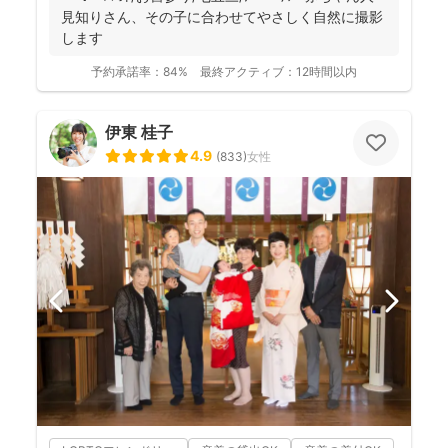
見知りさん、その子に合わせてやさしく自然に撮影
します
予約承諾率：
84%
最終アクティブ：
12時間以内
伊東 桂子
4.9
(
833
)
女性