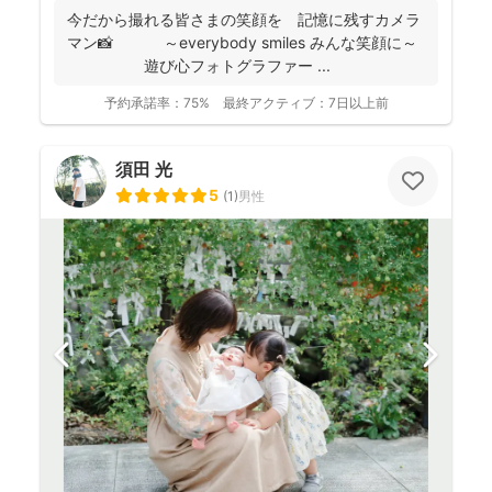
今だから撮れる皆さまの笑顔を 記憶に残すカメラ
マン📸 ～everybody smiles みんな笑顔に～
遊び心フォトグラファー ...
予約承諾率：
75%
最終アクティブ：
7日以上前
須田 光
5
(
1
)
男性