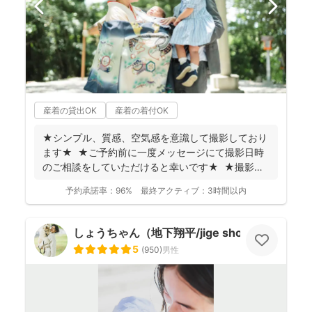
産着の貸出OK
産着の着付OK
★シンプル、質感、空気感を意識して撮影しており
ます★ ★ご予約前に一度メッセージにて撮影日時
のご相談をしていただけると幸いです★ ★撮影に
つい...
予約承諾率：
96%
最終アクティブ：
3時間以内
しょうちゃん（地下翔平/jige shohe）
5
(
950
)
男性