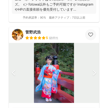
ズ。 👉 fotowa以外もご予約可能ですが Instagram
やHPの直接依頼を優先受付しています...
予約承諾率：
90%
最終アクティブ：
7日以上前
菅野武浩
5
(
2
)
男性