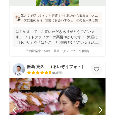
気さくで話しやすいと好評！申し込みから撮影までスム
ーズに進められ、実際にお会いすると、そのお人柄は想
像通り！というお声もたくさんとのこと(^^)ニューボーン
フォトの研修をしっかり受講され、ウェディング業界経
はじめまして！ご覧いただきありがとうございま
験もあり、赤ちゃんから大人まで安心してお写りいただ
す。 フォトグラファーの髙畠ゆかりです！ 気軽に
けます♪
「ゆかり」や「ばたこ」とお呼びください☺︎ わんぱ
く...
予約承諾率：
50%
最終アクティブ：
7日以内
飯島 充久 （るいぞうフォト）
5
(
83
)
男性