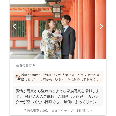
産着の着付OK
以前もfotowaで活動していた人気フォトグラファーが復
帰しました！以前から「明るく丁寧に対応してもらえ
た」「納品が早い」「赤ちゃんへの対応が優しく安心」
と好評です♪特にニューボーンフォトは様々な研修を受講
愛情が写真から溢れ出るような家族写真を撮影しま
し、クオリティ高いお写真をお届けされています(^^)
す。 飛び込みのご依頼・ご相談も大歓迎！ カレン
ダーが空いてない日時でも、 場所によっては出張で
き...
予約承諾率：
89%
最終アクティブ：
24時間以内