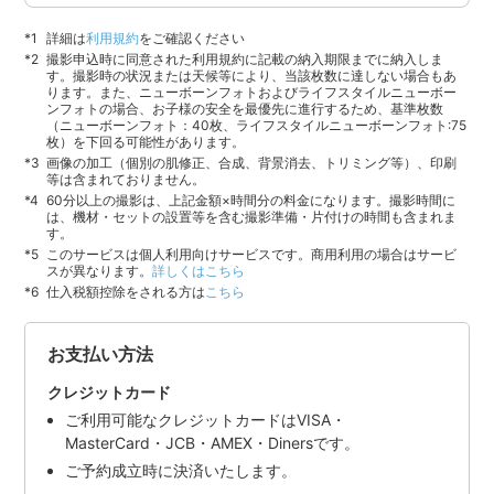
詳細は
利用規約
をご確認ください
撮影申込時に同意された利用規約に記載の納入期限までに納入しま
す。撮影時の状況または天候等により、当該枚数に達しない場合もあ
ります。また、ニューボーンフォトおよびライフスタイルニューボー
ンフォトの場合、お子様の安全を最優先に進行するため、基準枚数
（ニューボーンフォト：40枚、ライフスタイルニューボーンフォト:75
枚）を下回る可能性があります。
画像の加工（個別の肌修正、合成、背景消去、トリミング等）、印刷
等は含まれておりません。
60分以上の撮影は、上記金額×時間分の料金になります。撮影時間に
は、機材・セットの設置等を含む撮影準備・片付けの時間も含まれま
す。
このサービスは個人利用向けサービスです。商用利用の場合はサービ
スが異なります。
詳しくはこちら
仕入税額控除をされる方は
こちら
お支払い方法
クレジットカード
ご利用可能なクレジットカードはVISA・
MasterCard・JCB・AMEX・Dinersです。
ご予約成立時に決済いたします。