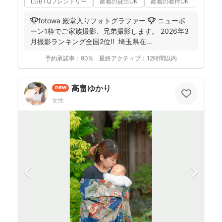
LGBTQフレンドリー
産着の貸出OK
産着の着付OK
🏆fotowa 殿堂入りフォトグラファー 🏆 ニューボ
ーン1枠でご家族撮影、兄弟撮影します。 2026年3
月撮影ランキング全国2位‼️ 埼玉県在...
予約承諾率：
90%
最終アクティブ：
12時間以内
髙畠ゆかり
new
女性