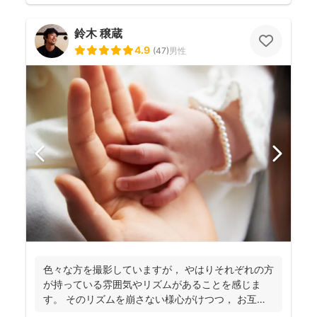
鈴木 穣蔵
4.9
(
47
)
男性
色々な方を撮影していますが， やはりそれぞれの方
が持っている雰囲気やリズムがあることを感じま
す。 そのリズムを崩さない様心がけつつ， お互い
に楽しみ...