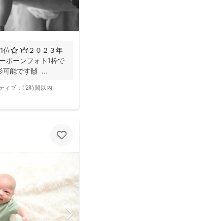
1位⭐️ 👑２０２３年
ューボーンフォト1枠で
能です🙌 ...
ティブ：
12時間以内