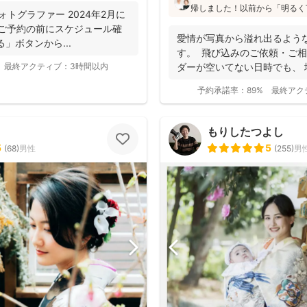
帰しました！以前から「明るく
りフォトグラファー 2024年2月に
た」「納品が早い」「赤ちゃん
. ご予約の前にスケジュール確
と好評です♪特にニューボーン
愛情が写真から溢れ出るよう
」ボタンから...
し、クオリティ高いお写真をお届
す。 飛び込みのご依頼・ご相
最終アクティブ：
3時間以内
ダーが空いてない日時でも、
き...
予約承諾率：
89%
最終アク
もりしたつよし
5
5
(
68
)
男性
(
255
)
男