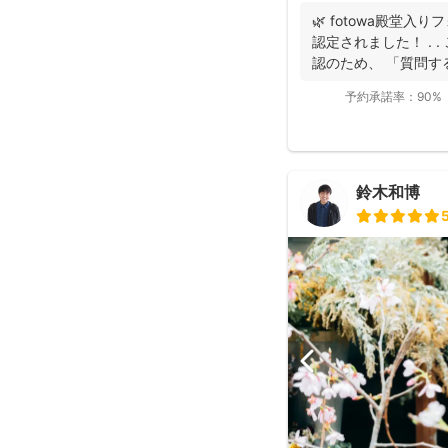
🌿 fotowa殿堂入
認定されました！ . 
認のため、 「質問する
予約承諾率：
90%
鈴木和博