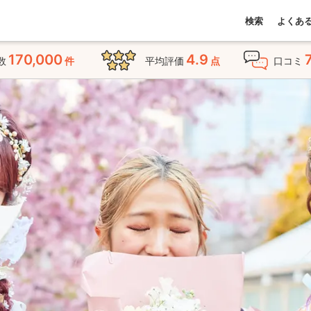
検索
よくあ
170,000
4.9
数
件
平均評価
点
口コミ