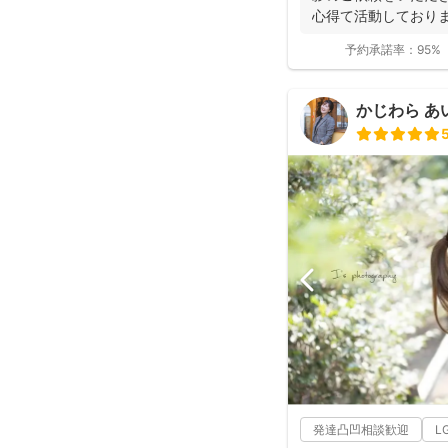
心得て活動しており
ョンにより...
予約承諾率：
95%
かじわら あ
発達凸凹相談歓迎
L