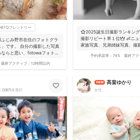
GBTQフレンドリー
⭐️2025誕生日撮影ランキング
撮影リピート率１位👑 👶ニ
県ふじみ野市在住のフォトグラ
家族写真、兄弟姉妹写真、撮影可
」です。 自分の撮影した写真
ならと思い、fotowaフォトグ
予約承諾率：
74%
最終アク
最終アクティブ：
12時間以内
髙畠ゆかり
new
5
(
387
)
未選択
女性