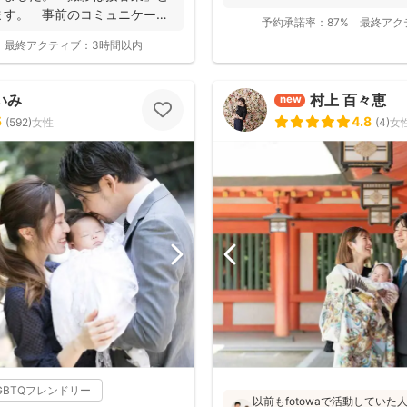
写真を撮影させて...
ます。 事前のコミュニケーシ
予約承諾率：
87%
最終アク
最終アクティブ：
3時間以内
いみ
村上 百々恵
new
5
4.8
(
592
)
女性
(
4
)
女
GBTQフレンドリー
以前もfotowaで活動してい