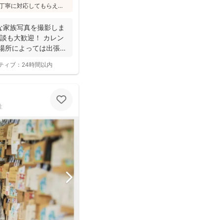
丁寧に対応してもらえ
への対応が優しく安心」
フォトは様々な研修を受講
な家族写真を撮影しま
けされています(^^)
談も大歓迎！ カレン
 場所によっては出張で
ティブ：
24時間以内
性