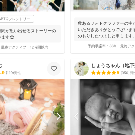
GBTQフレンドリー
数あるフォトグラファーの中
いただきありがとうございま
時間が思い出せるストーリーの
のもりしたつよしと申します
ます⭐️
に撮影...
予約承諾率：
88%
最終アク
最終アクティブ：
12時間以内
じ
しょうちゃん（地下翔平/
4.9
5
(
119
)
男性
(
950
)
男