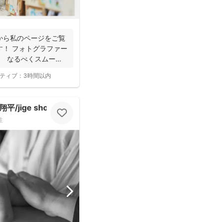
から私のページをご覧
す！ フォトグラファー
。 なるべくスムーズ
ティブ：
3時間以内
jige shohe）
性