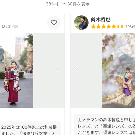
38件中 1〜30件を表示
鈴木哲也
5
4.8
(
343
)
男性
(
198
)
カメラマンの鈴木哲也と申し
レンズ」と「望遠レンズ」の
2025年は100件以上の和装撮
ただきます。望遠レンズでは
きました。「撮影は接客業」と