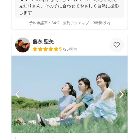
見知りさん、その子に合わせてやさしく自然に撮影
します
予約承諾率：
84%
最終アクティブ：
3時間以内
藤永 聖矢
5
(
25
)
男性