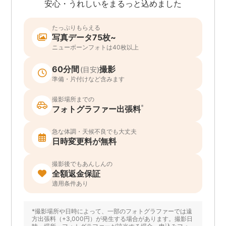
安心・うれしいをまるっと込めました
たっぷりもらえる
写真データ75枚~
ニューボーンフォトは40枚以上
60分間
撮影
(目安)
準備・片付けなど含みます
撮影場所までの
*
フォトグラファー出張料
急な体調・天候不良でも大丈夫
日時変更料が無料
撮影後でもあんしんの
全額返金保証
適用条件あり
*撮影場所や日時によって、一部のフォトグラファーでは遠
方出張料（+3,000円）が発生する場合があります。撮影日