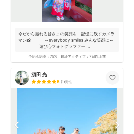
今だから撮れる皆さまの笑顔を 記憶に残すカメラ
マン📸 ～everybody smiles みんな笑顔に～
遊び心フォトグラファー ...
予約承諾率：
75%
最終アクティブ：
7日以上前
須田 光
5
(
1
)
男性