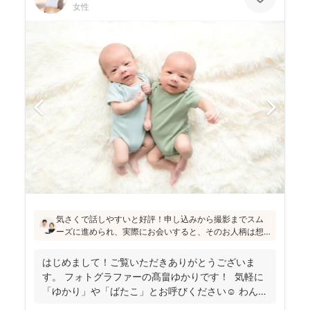
女性
気さくで話しやすいと好評！申し込みから撮影までスム
ーズに進められ、実際にお会いすると、そのお人柄は想
像通り！というお声もたくさんとのこと(^^)ニューボーン
フォトの研修をしっかり受講され、ウェディング業界経
はじめまして！ご覧いただきありがとうございま
験もあり、赤ちゃんから大人まで安心してお写りいただ
す。 フォトグラファーの髙畠ゆかりです！ 気軽に
けます♪
「ゆかり」や「ばたこ」とお呼びください☺︎ わんぱ
く...