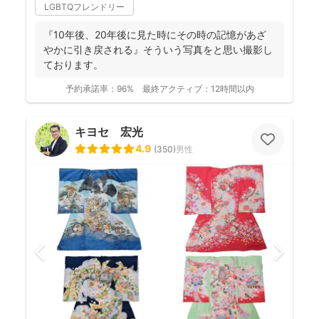
LGBTQフレンドリー
『10年後、20年後に見た時にその時の記憶があざ
やかに引き戻される』そういう写真をと思い撮影し
ております。
予約承諾率：
96%
最終アクティブ：
12時間以内
キヨセ 宏光
4.9
(
350
)
男性