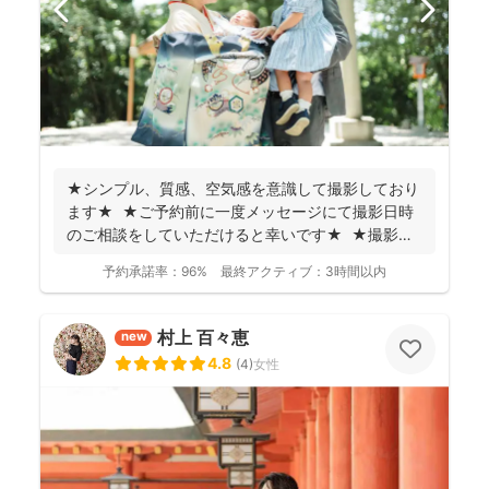
★シンプル、質感、空気感を意識して撮影しており
ます★ ★ご予約前に一度メッセージにて撮影日時
のご相談をしていただけると幸いです★ ★撮影に
つい...
予約承諾率：
96%
最終アクティブ：
3時間以内
村上 百々恵
new
4.8
(
4
)
女性