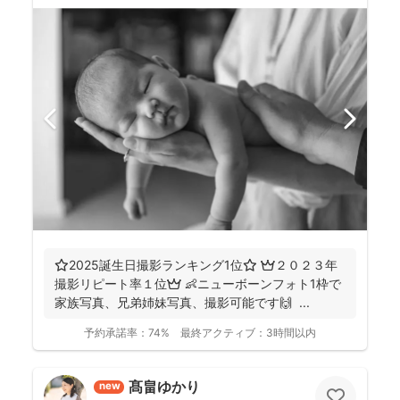
⭐️2025誕生日撮影ランキング1位⭐️ 👑２０２３年
撮影リピート率１位👑 👶ニューボーンフォト1枠で
家族写真、兄弟姉妹写真、撮影可能です🙌 ...
予約承諾率：
74%
最終アクティブ：
3時間以内
髙畠ゆかり
new