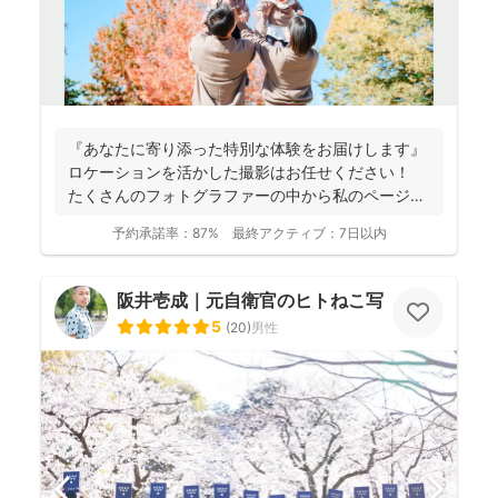
『あなたに寄り添った特別な体験をお届けします』
ロケーションを活かした撮影はお任せください！
たくさんのフォトグラファーの中から私のページに
アクセ...
予約承諾率：
87%
最終アクティブ：
7日以内
阪井壱成｜元自衛官のヒトねこ写真家
5
(
20
)
男性