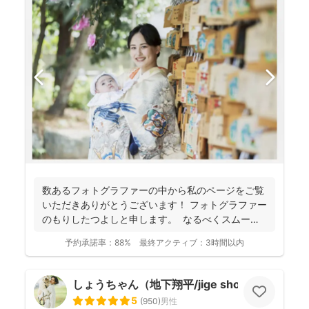
数あるフォトグラファーの中から私のページをご覧
いただきありがとうございます！ フォトグラファー
のもりしたつよしと申します。 なるべくスムーズ
に撮影...
予約承諾率：
88%
最終アクティブ：
3時間以内
しょうちゃん（地下翔平/jige shohe）
5
(
950
)
男性