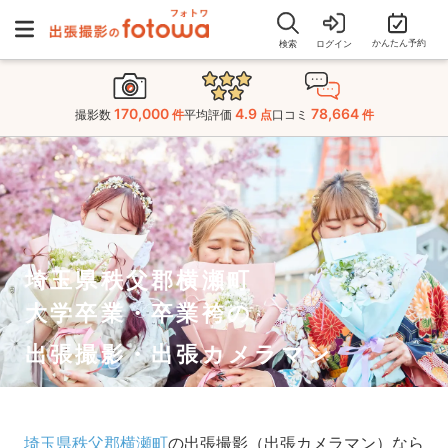
かんたん予約
検索
ログイン
170,000
4.9
78,664
撮影数
件
平均評価
点
口コミ
件
埼玉県秩父郡横瀬町
大学卒業・卒業袴の
出張撮影・出張カメラマン
埼玉県秩父郡横瀬町
の出張撮影（出張カメラマン）なら