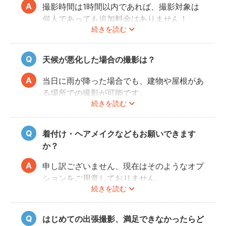
撮影時間は1時間以内であれば、撮影対象は
何人であっても追加料金はありません！
続きを読む
ぜひお友だち同士で素敵な思い出を残してく
ださい。
天候が悪化した場合の撮影は？
当日に雨が降った場合でも、建物や屋根があ
る場所での撮影が可能です。
続きを読む
また、撮影の実施が難しいと判断される天候
不良の場合は、事前にフォトグラファーと決
行もしくは日時変更を相談してください。
着付け・ヘアメイクなどもお願いできます
日時変更方法は
こちら
をご参照ください。
か？
申し訳ございません、現在はそのようなオプ
ションをご用意しておりません。
続きを読む
はじめての出張撮影、満足できなかったらど