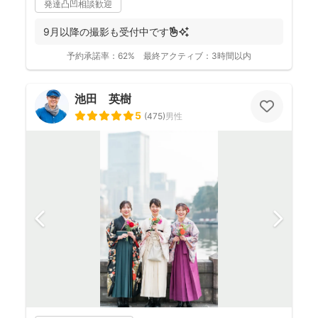
発達凸凹相談歓迎
9月以降の撮影も受付中です✌️✨
予約承諾率：
62%
最終アクティブ：
3時間以内
池田 英樹
5
(
475
)
男性