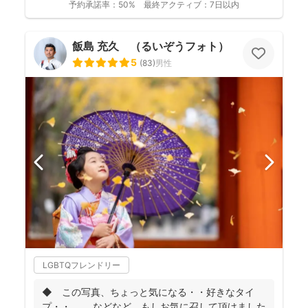
予約承諾率：
50%
最終アクティブ：
7日以内
飯島 充久 （るいぞうフォト）
5
(
83
)
男性
LGBTQフレンドリー
◆ この写真、ちょっと気になる・・好きなタイ
プ・・ などなど、もしお気に召して頂けました