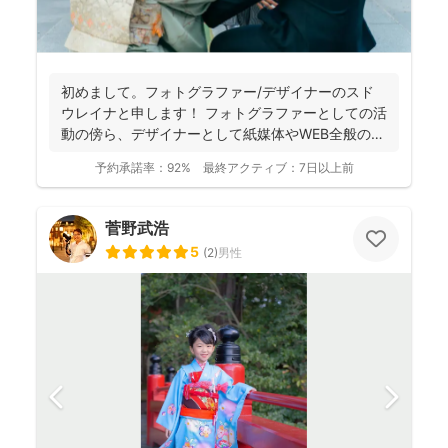
初めまして。フォトグラファー/デザイナーのスド
ウレイナと申します！ フォトグラファーとしての活
動の傍ら、デザイナーとして紙媒体やWEB全般のデ
ザイン制作...
予約承諾率：
92%
最終アクティブ：
7日以上前
菅野武浩
5
(
2
)
男性