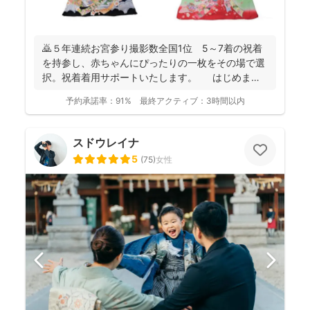
🙇５年連続お宮参り撮影数全国1位 5～7着の祝着
を持参し、赤ちゃんにぴったりの一枚をその場で選
択。祝着着用サポートいたします。 はじめまし
て。フォ...
予約承諾率：
91%
最終アクティブ：
3時間以内
スドウレイナ
5
(
75
)
女性