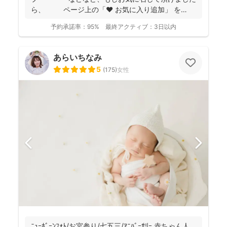
ら、 ページ上の「❤ お気に入り追加」 を
...
予約承諾率：
95%
最終アクティブ：
3日以内
あらいちなみ
5
(
175
)
女性
ﾆｭｰﾎﾞｰﾝﾌｫﾄ/お宮参り/七五三/ｱﾆﾊﾞｰｻﾘｰ 赤ちゃん人