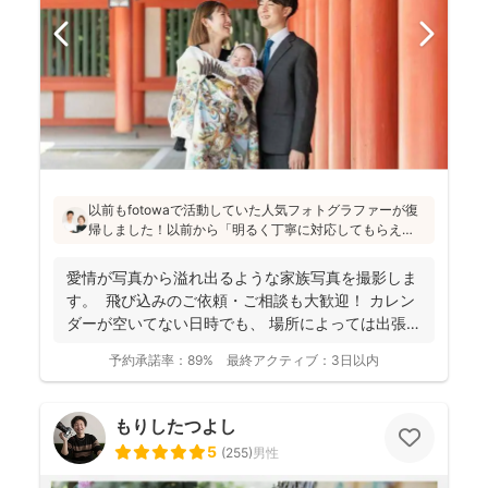
以前もfotowaで活動していた人気フォトグラファーが復
帰しました！以前から「明るく丁寧に対応してもらえ
た」「納品が早い」「赤ちゃんへの対応が優しく安心」
と好評です♪特にニューボーンフォトは様々な研修を受講
愛情が写真から溢れ出るような家族写真を撮影しま
し、クオリティ高いお写真をお届けされています(^^)
す。 飛び込みのご依頼・ご相談も大歓迎！ カレン
ダーが空いてない日時でも、 場所によっては出張で
き...
予約承諾率：
89%
最終アクティブ：
3日以内
もりしたつよし
5
(
255
)
男性