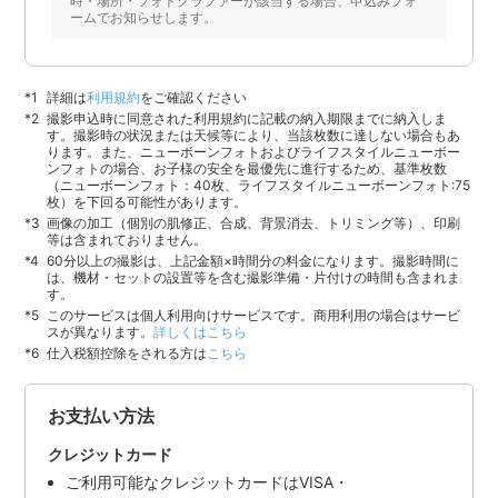
時・場所・フォトグラファーが該当する場合、申込みフォ
ームでお知らせします。
詳細は
利用規約
をご確認ください
撮影申込時に同意された利用規約に記載の納入期限までに納入しま
す。撮影時の状況または天候等により、当該枚数に達しない場合もあ
ります。また、ニューボーンフォトおよびライフスタイルニューボー
ンフォトの場合、お子様の安全を最優先に進行するため、基準枚数
（ニューボーンフォト：40枚、ライフスタイルニューボーンフォト:75
枚）を下回る可能性があります。
画像の加工（個別の肌修正、合成、背景消去、トリミング等）、印刷
等は含まれておりません。
60分以上の撮影は、上記金額×時間分の料金になります。撮影時間に
は、機材・セットの設置等を含む撮影準備・片付けの時間も含まれま
す。
このサービスは個人利用向けサービスです。商用利用の場合はサービ
スが異なります。
詳しくはこちら
仕入税額控除をされる方は
こちら
お支払い方法
クレジットカード
ご利用可能なクレジットカードはVISA・