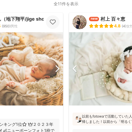
全11件を表示
地下翔平/jige shohe）
村上 百々恵
new
5
4.8
(
950
)
男性
(
4
)
女
以前もfotowaで活動してい
帰しました！以前から「明るく
ンキング1位⭐️ 👑２０２３年
た」「納品が早い」「赤ちゃん
 👶ニューボーンフォト1枠で