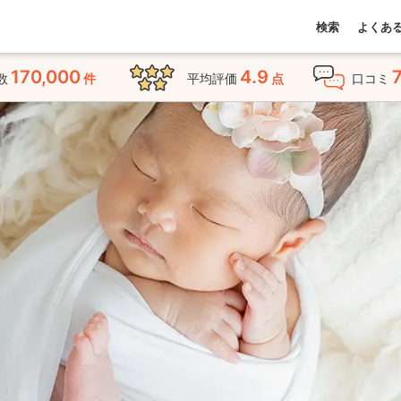
検索
よくあ
170,000
4.9
数
件
平均評価
点
口コミ