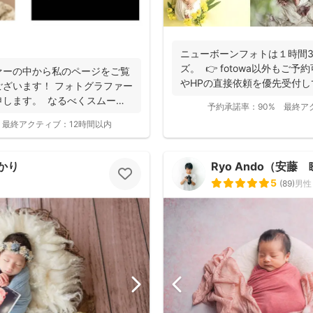
ニューボーンフォトは１時間
ズ。 👉 fotowa以外もご予約可
ァーの中から私のページをご覧
やHPの直接依頼を優先受付して
ざいます！ フォトグラファー
申します。 なるべくスムーズ
予約承諾率：
90%
最終ア
最終アクティブ：
12時間以内
かり
Ryo Ando（安藤
5
(
89
)
男性