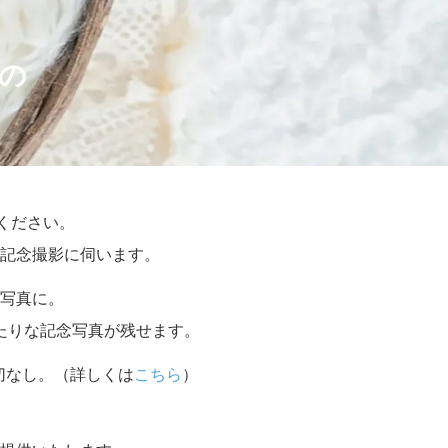
の
せください。
記念撮影に伺います。
写真に。
たりな記念写真が残せます。
切なし。（詳しくは
こちら
）