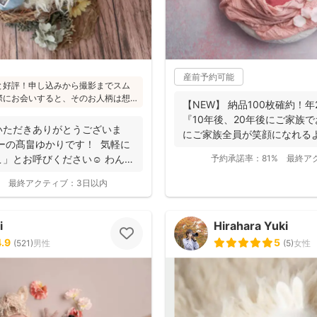
産前予約可能
と好評！申し込みから撮影までスム
際にお会いすると、そのお人柄は想
【NEW】 納品100枚確約！
たくさんとのこと(^^)ニューボーン
『10年後、20年後にご家族
かり受講され、ウェディング業界経
いただきありがとうございま
にご家族全員が笑顔になれる
から大人まで安心してお写りいただ
ーの髙畠ゆかりです！ 気軽に
ま...
」とお呼びください☺︎ わんぱ
予約承諾率：
81%
最終ア
最終アクティブ：
3日以内
i
Hirahara Yuki
4.9
5
(
521
)
男性
(
5
)
女性