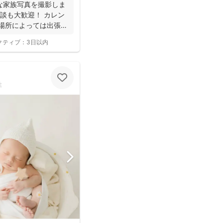
フォトは様々な研修を受講
な家族写真を撮影しま
けされています(^^)
談も大歓迎！ カレン
 場所によっては出張で
クティブ：
3日以内
性