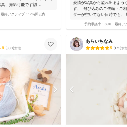
と好評です♪特にニューボーン
愛情が写真から溢れ出るよう
、撮影可能です🙌 ...
し、クオリティ高いお写真をお届
す。 飛び込みのご依頼・ご相
最終アクティブ：
12時間以内
ダーが空いてない日時でも、
き...
予約承諾率：
89%
最終ア
あらいちなみ
4.9
5
(
833
)
女性
(
175
)
女