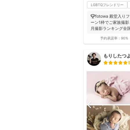
LGBTQフレンドリー
🏆fotowa 殿堂入
ーン1枠でご家族撮影、
月撮影ランキング全国2位
予約承諾率：
90%
もりしたつ