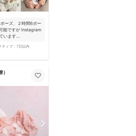
3ポーズ、２時間6ポー
能ですが Instagram
います...
クティブ：
7日以内
 瞭）