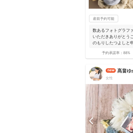
産前予約可能
数あるフォトグラフ
いただきありがとうご
のもりしたつよしと
に撮影...
予約承諾率：
88%
髙畠ゆ
new
女性