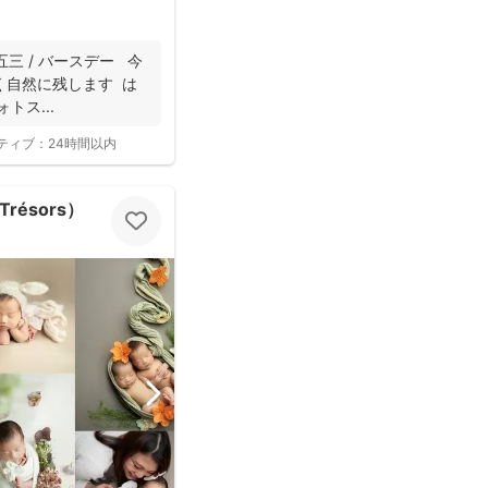
五三 / バースデー 今
く自然に残します は
トス...
ティブ：
24時間以内
Trésors）