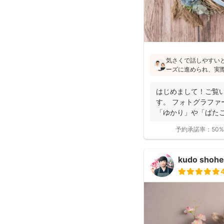
気さくで話しやすい
ーズに進められ、実
像通り！というお声も
フォトの研修をしっ
はじめまして！ご覧
験もあり、赤ちゃん
す。 フォトグラファ
けます♪
「ゆかり」や「ばたこ
く...
予約承諾率：
50%
kudo shohe