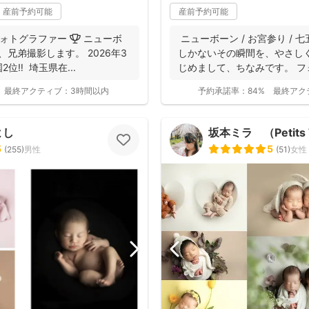
産前予約可能
産前予約可能
りフォトグラファー 🏆 ニューボ
ニューボーン / お宮参り / 七
兄弟撮影します。 2026年3
しかないその瞬間を、やさし
‼️ 埼玉県在...
じめまして、ちなみです。 フォ
最終アクティブ：
3時間以内
予約承諾率：
84%
最終アク
よし
坂本ミラ （Petits 
5
5
(
255
)
男性
(
51
)
女性