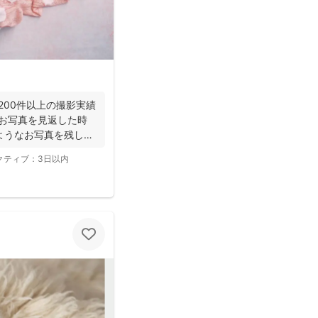
年200件以上の撮影実績
でお写真を見返した時
ようなお写真を残し
クティブ：
3日以内