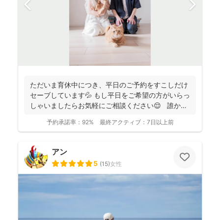
ただいま育休中につき、平日のご予約をすこしだけ
セーブしています💦 もし平日をご希望の方がいらっ
しゃいましたらお気軽にご相談ください😌 誰かに
と...
予約承諾率：
92%
最終アクティブ：
7日以上前
アン
5
(
15
)
女性