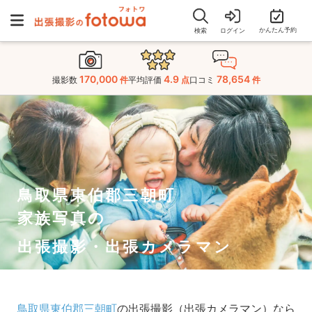
かんたん予約
検索
ログイン
170,000
4.9
78,654
撮影数
件
平均評価
点
口コミ
件
鳥取県東伯郡三朝町
家族写真の
出張撮影・出張カメラマン
鳥取県東伯郡三朝町
の出張撮影（出張カメラマン）なら