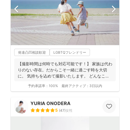
発達凸凹相談歓迎
LGBTQフレンドリー
【撮影時間は何時でも対応可能です！】 家族は代わ
りのない存在。だからこそ一緒に過ごす時を大切
に。 気持ちを込めて撮影いたします。 どんなこと
でもお気...
予約承諾率：
100%
最終アクティブ：
3日以内
YURIA ONODERA
5
(
47
)
女性