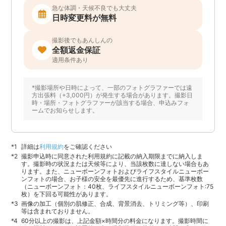
急な体調・天候不良でも大丈夫
日時変更料が無料
撮影後でもあんしんの
全額返金保証
適用条件あり
*撮影場所や日時によって、一部のフォトグラファーでは遠
方出張料（+3,000円）が発生する場合があります。撮影日
時・場所・フォトグラファーが該当する場合、申込みフォ
ームでお知らせします。
詳細は
利用規約
をご確認ください
撮影申込時に同意された利用規約に記載の納入期限までに納入しま
す。撮影時の状況または天候等により、当該枚数に達しない場合もあ
ります。また、ニューボーンフォトおよびライフスタイルニューボー
ンフォトの場合、お子様の安全を最優先に進行するため、基準枚数
（ニューボーンフォト：40枚、ライフスタイルニューボーンフォト:75
枚）を下回る可能性があります。
画像の加工（個別の肌修正、合成、背景消去、トリミング等）、印刷
等は含まれておりません。
60分以上の撮影は、上記金額×時間分の料金になります。撮影時間に