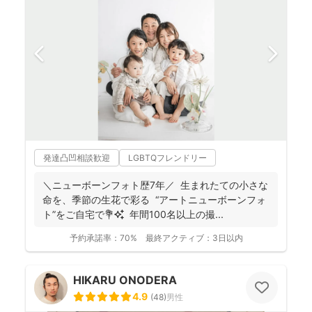
発達凸凹相談歓迎
LGBTQフレンドリー
＼ニューボーンフォト歴7年／ 生まれたての小さな
命を、季節の生花で彩る “アートニューボーンフォ
ト”をご自宅で💐✨ 年間100名以上の撮...
予約承諾率：
70%
最終アクティブ：
3日以内
HIKARU ONODERA
4.9
(
48
)
男性