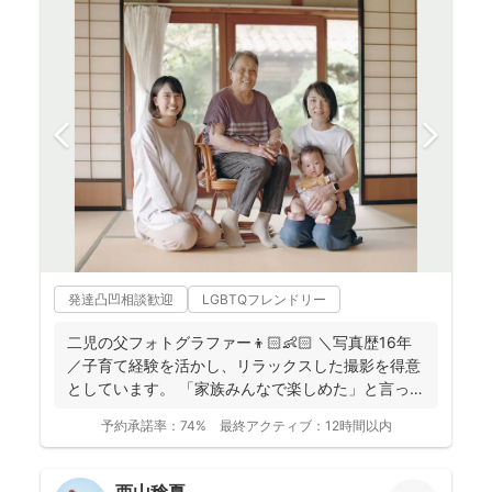
発達凸凹相談歓迎
LGBTQフレンドリー
二児の父フォトグラファー👦🏻👶🏻 ＼写真歴16年
／子育て経験を活かし、リラックスした撮影を得意
としています。 「家族みんなで楽しめた」と言って
いただけ...
予約承諾率：
74%
最終アクティブ：
12時間以内