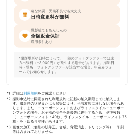
急な体調・天候不良でも大丈夫
日時変更料が無料
撮影後でもあんしんの
全額返金保証
適用条件あり
*撮影場所や日時によって、一部のフォトグラファーでは遠
方出張料（+3,000円）が発生する場合があります。撮影日
時・場所・フォトグラファーが該当する場合、申込みフォ
ームでお知らせします。
詳細は
利用規約
をご確認ください
撮影申込時に同意された利用規約に記載の納入期限までに納入しま
す。撮影時の状況または天候等により、当該枚数に達しない場合もあ
ります。また、ニューボーンフォトおよびライフスタイルニューボー
ンフォトの場合、お子様の安全を最優先に進行するため、基準枚数
（ニューボーンフォト：40枚、ライフスタイルニューボーンフォト:75
枚）を下回る可能性があります。
画像の加工（個別の肌修正、合成、背景消去、トリミング等）、印刷
等は含まれておりません。