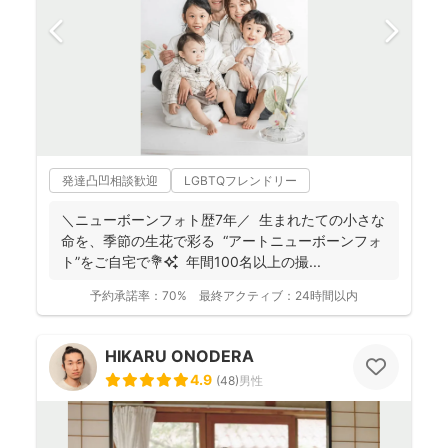
発達凸凹相談歓迎
LGBTQフレンドリー
＼ニューボーンフォト歴7年／ 生まれたての小さな
命を、季節の生花で彩る “アートニューボーンフォ
ト”をご自宅で💐✨ 年間100名以上の撮...
予約承諾率：
70%
最終アクティブ：
24時間以内
HIKARU ONODERA
4.9
(
48
)
男性