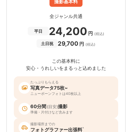
撮影基本料
全ジャンル共通
24,200
平日
円
(税込)
29,700
円
土日祝
(税込)
この基本料に
安心・うれしいをまるっと込めました
たっぷりもらえる
写真データ75枚~
ニューボーンフォトは40枚以上
60分間
撮影
(目安)
準備・片付けなど含みます
撮影場所までの
*
フォトグラファー出張料