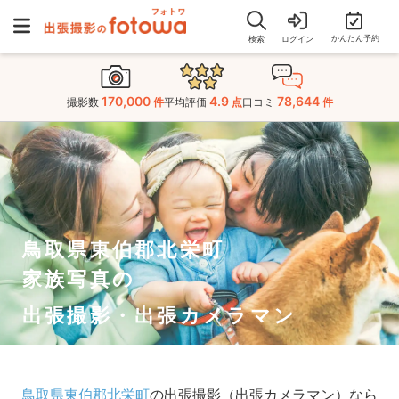
かんたん予約
検索
ログイン
170,000
4.9
78,644
撮影数
件
平均評価
点
口コミ
件
鳥取県東伯郡北栄町
家族写真の
出張撮影・出張カメラマン
鳥取県東伯郡北栄町
の出張撮影（出張カメラマン）なら