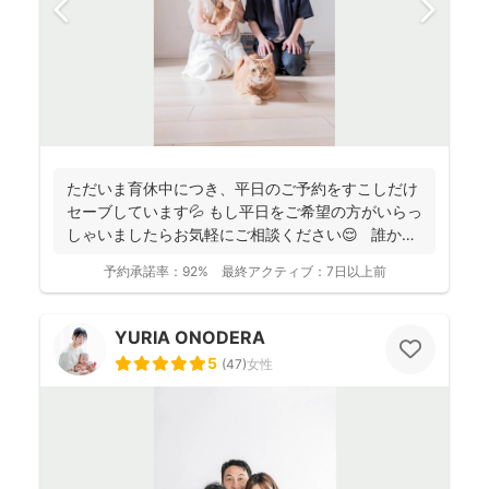
ただいま育休中につき、平日のご予約をすこしだけ
セーブしています💦 もし平日をご希望の方がいらっ
しゃいましたらお気軽にご相談ください😌 誰かに
と...
予約承諾率：
92%
最終アクティブ：
7日以上前
YURIA ONODERA
5
(
47
)
女性