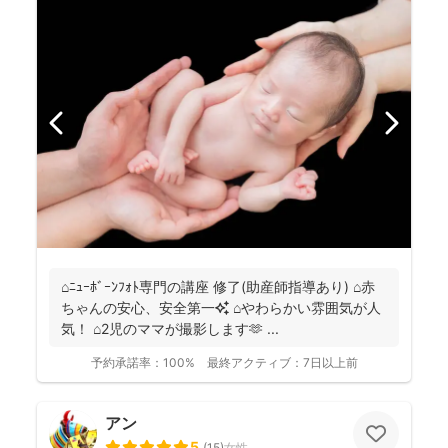
⌂ﾆｭｰﾎﾞｰﾝﾌｫﾄ専門の講座 修了(助産師指導あり) ⌂赤
ちゃんの安心、安全第一✨ ⌂やわらかい雰囲気が人
気！ ⌂2児のママが撮影します🫶 ...
予約承諾率：
100%
最終アクティブ：
7日以上前
アン
5
(
15
)
女性