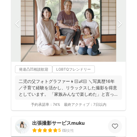
発達凸凹相談歓迎
LGBTQフレンドリー
二児の父フォトグラファー👦🏻👶🏻 ＼写真歴16年
／子育て経験を活かし、リラックスした撮影を得意
としています。 「家族みんなで楽しめた」と言って
いただけ...
予約承諾率：
74%
最終アクティブ：
7日以内
出張撮影サービスmuku
5
(
5
)
女性