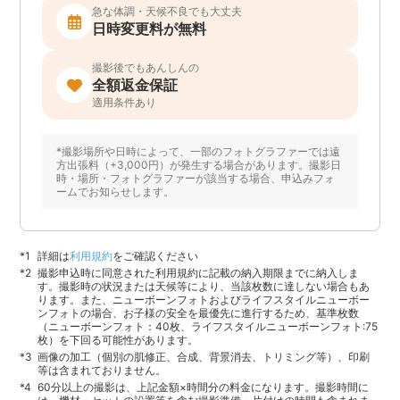
急な体調・天候不良でも大丈夫
日時変更料が無料
撮影後でもあんしんの
全額返金保証
適用条件あり
*撮影場所や日時によって、一部のフォトグラファーでは遠
方出張料（+3,000円）が発生する場合があります。撮影日
時・場所・フォトグラファーが該当する場合、申込みフォ
ームでお知らせします。
詳細は
利用規約
をご確認ください
撮影申込時に同意された利用規約に記載の納入期限までに納入しま
す。撮影時の状況または天候等により、当該枚数に達しない場合もあ
ります。また、ニューボーンフォトおよびライフスタイルニューボー
ンフォトの場合、お子様の安全を最優先に進行するため、基準枚数
（ニューボーンフォト：40枚、ライフスタイルニューボーンフォト:75
枚）を下回る可能性があります。
画像の加工（個別の肌修正、合成、背景消去、トリミング等）、印刷
等は含まれておりません。
60分以上の撮影は、上記金額×時間分の料金になります。撮影時間に