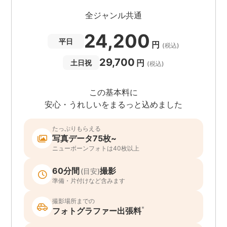
全ジャンル共通
24,200
平日
円
(税込)
29,700
円
土日祝
(税込)
この基本料に
安心・うれしいをまるっと込めました
たっぷりもらえる
写真データ75枚~
ニューボーンフォトは40枚以上
60分間
撮影
(目安)
準備・片付けなど含みます
撮影場所までの
*
フォトグラファー出張料