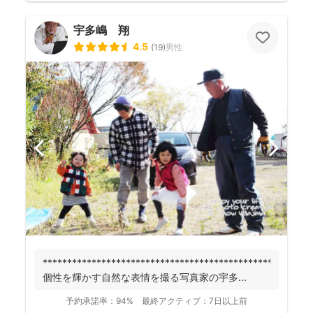
宇多嶋 翔
4.5
(
19
)
男性
******************************************************
個性を輝かす自然な表情を撮る写真家の宇多...
予約承諾率：
94%
最終アクティブ：
7日以上前