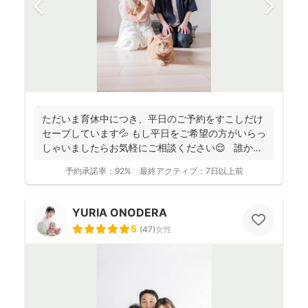
ただいま育休中につき、平日のご予約をすこしだけ
セーブしています💦 もし平日をご希望の方がいらっ
しゃいましたらお気軽にご相談ください😌 誰かに
と...
予約承諾率：
92%
最終アクティブ：
7日以上前
YURIA ONODERA
5
(
47
)
女性