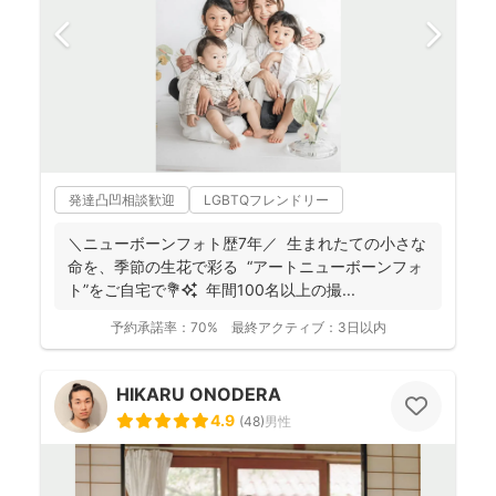
発達凸凹相談歓迎
LGBTQフレンドリー
＼ニューボーンフォト歴7年／ 生まれたての小さな
命を、季節の生花で彩る “アートニューボーンフォ
ト”をご自宅で💐✨ 年間100名以上の撮...
予約承諾率：
70%
最終アクティブ：
3日以内
HIKARU ONODERA
4.9
(
48
)
男性