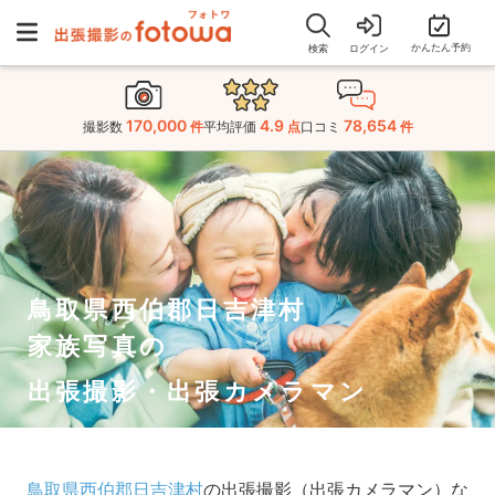
かんたん予約
検索
ログイン
170,000
4.9
78,654
撮影数
件
平均評価
点
口コミ
件
鳥取県西伯郡日吉津村
家族写真の
出張撮影・出張カメラマン
鳥取県西伯郡日吉津村
の出張撮影（出張カメラマン）な