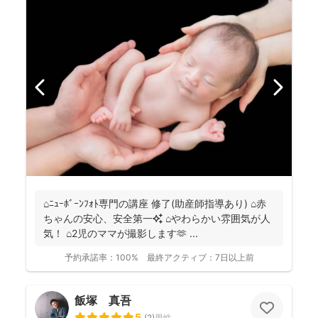
⌂ﾆｭｰﾎﾞｰﾝﾌｫﾄ専門の講座 修了(助産師指導あり) ⌂赤
ちゃんの安心、安全第一✨ ⌂やわらかい雰囲気が人
気！ ⌂2児のママが撮影します🫶 ...
予約承諾率：
100%
最終アクティブ：
7日以上前
飯塚 真吾
5
(
2
)
男性