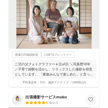
発達凸凹相談歓迎
LGBTQフレンドリー
二児の父フォトグラファー👦🏻👶🏻 ＼写真歴16年
／子育て経験を活かし、リラックスした撮影を得意
としています。 「家族みんなで楽しめた」と言って
いただけ...
予約承諾率：
74%
最終アクティブ：
12時間以内
出張撮影サービスmuku
5
(
5
)
女性