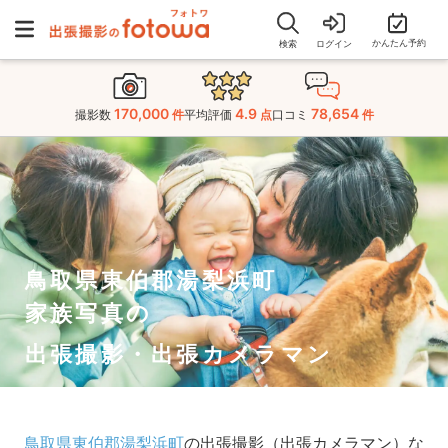
かんたん予約
検索
ログイン
170,000
4.9
78,654
撮影数
件
平均評価
点
口コミ
件
鳥取県東伯郡湯梨浜町
家族写真の
出張撮影・出張カメラマン
鳥取県東伯郡湯梨浜町
の出張撮影（出張カメラマン）な