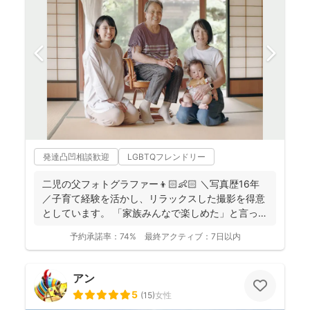
発達凸凹相談歓迎
LGBTQフレンドリー
二児の父フォトグラファー👦🏻👶🏻 ＼写真歴16年
／子育て経験を活かし、リラックスした撮影を得意
としています。 「家族みんなで楽しめた」と言って
いただけ...
予約承諾率：
74%
最終アクティブ：
7日以内
アン
5
(
15
)
女性