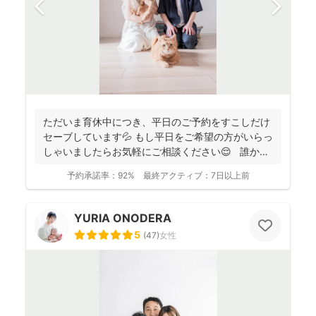
ただいま育休中につき、平日のご予約をすこしだけ
セーブしています💦 もし平日をご希望の方がいらっ
しゃいましたらお気軽にご相談ください😌 誰かに
と...
予約承諾率：
92%
最終アクティブ：
7日以上前
YURIA ONODERA
5
(
47
)
女性