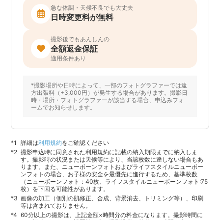
急な体調・天候不良でも大丈夫
日時変更料が無料
撮影後でもあんしんの
全額返金保証
適用条件あり
*撮影場所や日時によって、一部のフォトグラファーでは遠
方出張料（+3,000円）が発生する場合があります。撮影日
時・場所・フォトグラファーが該当する場合、申込みフォ
ームでお知らせします。
詳細は
利用規約
をご確認ください
撮影申込時に同意された利用規約に記載の納入期限までに納入しま
す。撮影時の状況または天候等により、当該枚数に達しない場合もあ
ります。また、ニューボーンフォトおよびライフスタイルニューボー
ンフォトの場合、お子様の安全を最優先に進行するため、基準枚数
（ニューボーンフォト：40枚、ライフスタイルニューボーンフォト:75
枚）を下回る可能性があります。
画像の加工（個別の肌修正、合成、背景消去、トリミング等）、印刷
等は含まれておりません。
60分以上の撮影は、上記金額×時間分の料金になります。撮影時間に