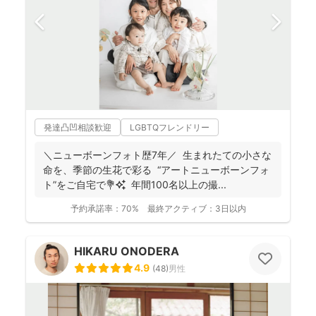
発達凸凹相談歓迎
LGBTQフレンドリー
＼ニューボーンフォト歴7年／ 生まれたての小さな
命を、季節の生花で彩る “アートニューボーンフォ
ト”をご自宅で💐✨ 年間100名以上の撮...
予約承諾率：
70%
最終アクティブ：
3日以内
HIKARU ONODERA
4.9
(
48
)
男性