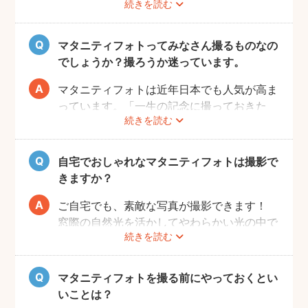
続きを読む
赤ちゃんが出産予定日よりも早く誕生するこ
ともありますので、臨月までの撮影をご検討
いただければと思います。
マタニティフォトってみなさん撮るものなの
でしょうか？撮ろうか迷っています。
マタニティフォトは近年日本でも人気が高ま
っています。「一生の記念に撮っておきた
続きを読む
い」と考える方が増えているようです。
また、マタニティフォトを撮るべきか迷って
いらっしゃる方の多くに、「衣装がはずかし
自宅でおしゃれなマタニティフォトは撮影で
い」「素肌を見られたくない」と考える方も
きますか？
多いようです。
fotowaではご自宅への出張も可能ですの
ご自宅でも、素敵な写真が撮影できます！
で、ご夫婦らしい装いで自然体なマタニティ
窓際の自然光を活かしてやわらかい光の中で
続きを読む
フォトを撮影いただけます。
撮影するのが人気です。妊婦さんはお部屋の
ご近所の公園でカジュアルに撮影したり、素
お片付けも大変かと思いますが、撮影したい
肌をみせる衣装ではご自宅で撮影するなど、
場所周辺だけお片付けいただく程度で大丈夫
マタニティフォトを撮る前にやっておくとい
撮影時間の範囲内でシーンを変えることも可
です。
いことは？
能です。