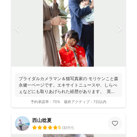
ブライダルカメラマン＆猫写真家の​ モリケンこと森
永健一ページです。エキサイトニュースや、しらべ
ぇなどにも取りあげられた経歴があります。 英語
で...
予約承諾率：
70%
最終アクティブ：
7日以内
西山稔夏
5
(
3
)
男性