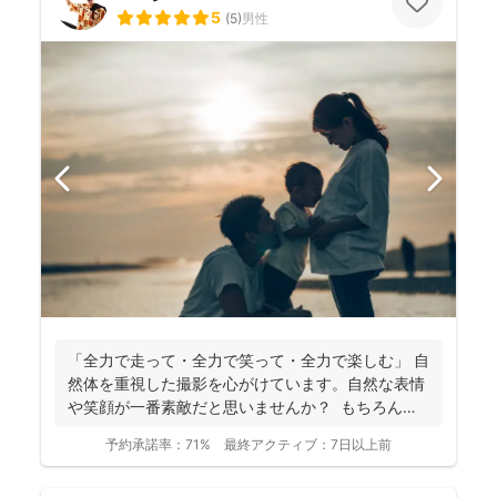
5
(
5
)
男性
「全力で走って・全力で笑って・全力で楽しむ」 自
然体を重視した撮影を心がけています。自然な表情
や笑顔が一番素敵だと思いませんか？ もちろん、
きちん...
予約承諾率：
71%
最終アクティブ：
7日以上前