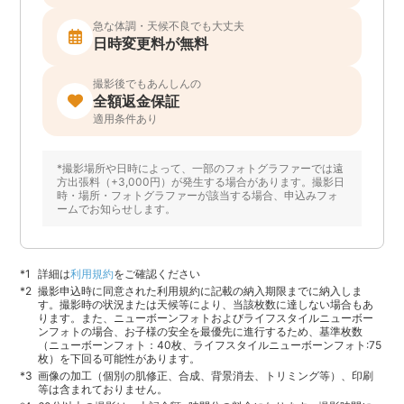
急な体調・天候不良でも大丈夫
日時変更料が無料
撮影後でもあんしんの
全額返金保証
適用条件あり
*撮影場所や日時によって、一部のフォトグラファーでは遠
方出張料（+3,000円）が発生する場合があります。撮影日
時・場所・フォトグラファーが該当する場合、申込みフォ
ームでお知らせします。
詳細は
利用規約
をご確認ください
撮影申込時に同意された利用規約に記載の納入期限までに納入しま
す。撮影時の状況または天候等により、当該枚数に達しない場合もあ
ります。また、ニューボーンフォトおよびライフスタイルニューボー
ンフォトの場合、お子様の安全を最優先に進行するため、基準枚数
（ニューボーンフォト：40枚、ライフスタイルニューボーンフォト:75
枚）を下回る可能性があります。
画像の加工（個別の肌修正、合成、背景消去、トリミング等）、印刷
等は含まれておりません。