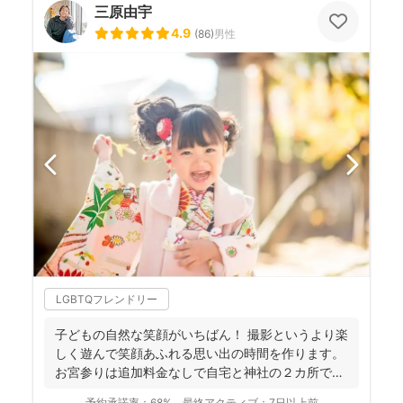
三原由宇
4.9
(
86
)
男性
LGBTQフレンドリー
子どもの自然な笑顔がいちばん！ 撮影というより楽
しく遊んで笑顔あふれる思い出の時間を作ります。
お宮参りは追加料金なしで自宅と神社の２カ所で撮
影で...
予約承諾率：
68%
最終アクティブ：
7日以上前