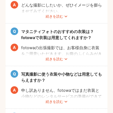
どんな撮影にしたいか、ぜひイメージを膨ら
ませてみてください。
続きを読む
Instagramやママ向けの雑誌などで、素敵な
撮影事例を見たり、サッシュベルト等の撮影
小物について情報収集するのも楽しいです
マタニティフォトのおすすめの衣装は？
よ。また、何より大事なのは被写体のママと
fotowaで衣装は用意してくれますか？
お腹の赤ちゃんの健康です。当日無理せず撮
影を行えるよう、日々健やかに過ごしていた
fotowaの出張撮影では、お客様自身に衣装
だければと思います。
をご用意いただきます。お腹のふくらみがき
続きを読む
れいに見える薄手のお洋服や、チューブトッ
プにスカート等で、素肌を写すスタイルも人
気です。どうぞお好きな衣装で撮影を楽しん
写真撮影に使う衣装や小物などは用意しても
でくださいね。
らえますか？
申し訳ありません、fotowaではまだ衣装と
小物などのレンタルサービスの準備ができて
続きを読む
おりませんので、お客様ご自身にご用意をお
願いしております。