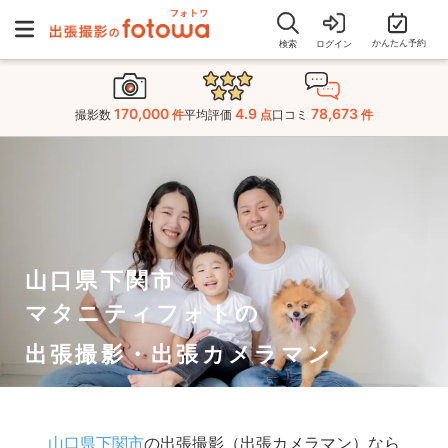
かんたん予約
検索
ログイン
170,000
4.9
78,673
撮影数
件
平均評価
点
口コミ
件
山口県下関市
マタニティフォトの
出張撮影・出張カメラマン
山口県下関市
の出張撮影（出張カメラマン）なら